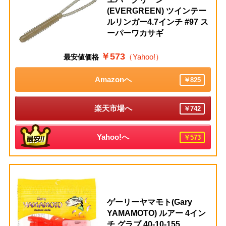
(EVERGREEN) ツインテー
ルリンガー4.7インチ #97 ス
ーパーワカサギ
￥573
（Yahoo!）
最安値価格
Amazonへ
￥825
楽天市場へ
￥742
Yahoo!へ
￥573
ゲーリーヤマモト(Gary
YAMAMOTO) ルアー 4イン
チ グラブ 40-10-155