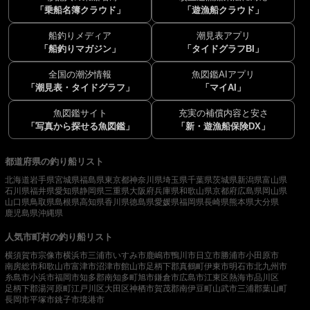
「乗船名簿クラウド」
「遊漁船クラウド」
船釣りメディア
潮見表アプリ
「船釣りマガジン」
「タイドグラフBI」
全国の潮汐情報
魚図鑑AIアプリ
「潮見表・タイドグラフ」
「マイAI」
魚図鑑サイト
充実の補償内容と安さ
「写真から探せる魚図鑑」
「新・遊漁船保険DX」
都道府県の釣り船リスト
北海道
岩手県
宮城県
福島県
東京都
神奈川県
埼玉県
千葉県
茨城県
新潟県
富山県
石川県
福井県
愛知県
静岡県
三重県
大阪府
兵庫県
和歌山県
京都府
広島県
岡山県
山口県
鳥取県
島根県
高知県
香川県
徳島県
愛媛県
福岡県
長崎県
熊本県
大分県
鹿児島県
沖縄県
人気市町村の釣り船リスト
横須賀市
宗像市
横浜市
三浦市
いすみ市
鹿嶋市
鴨川市
日立市
勝浦市
小田原市
南房総市
和歌山市
富津市
沼津市
館山市
足柄下郡真鶴町
伊東市
明石市
北九州市
糸島市
小浜市
福岡市
知多郡南知多町
旭市
鎌倉市
広島市
江東区
熱海市
品川区
足柄下郡湯河原町
江戸川区
大田区
神栖市
賀茂郡南伊豆町
山武市
三浦郡葉山町
長岡市
平塚市
銚子市
境港市