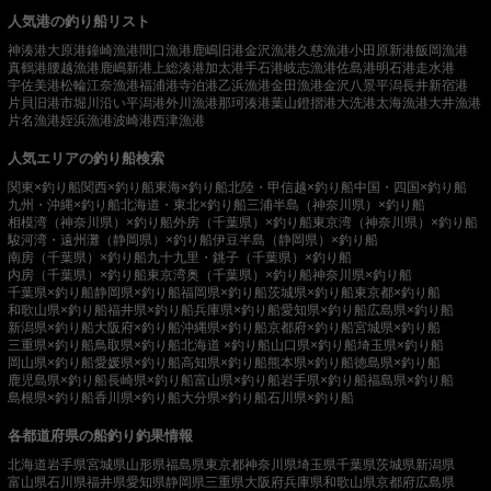
人気港の釣り船リスト
神湊港
大原港
鐘崎漁港
間口漁港
鹿嶋旧港
金沢漁港
久慈漁港
小田原新港
飯岡漁港
真鶴港
腰越漁港
鹿嶋新港
上総湊港
加太港
手石港
岐志漁港
佐島港
明石港
走水港
宇佐美港
松輪江奈漁港
福浦港
寺泊港
乙浜漁港
金田漁港
金沢八景平潟
長井新宿港
片貝旧港
市堀川沿い
平潟港
外川漁港
那珂湊港
葉山鐙摺港
大洗港
太海漁港
大井漁港
片名漁港
姪浜漁港
波崎港
西津漁港
人気エリアの釣り船検索
関東×釣り船
関西×釣り船
東海×釣り船
北陸・甲信越×釣り船
中国・四国×釣り船
九州・沖縄×釣り船
北海道・東北×釣り船
三浦半島（神奈川県）×釣り船
相模湾（神奈川県）×釣り船
外房（千葉県）×釣り船
東京湾（神奈川県）×釣り船
駿河湾・遠州灘（静岡県）×釣り船
伊豆半島（静岡県）×釣り船
南房（千葉県）×釣り船
九十九里・銚子（千葉県）×釣り船
内房（千葉県）×釣り船
東京湾奥（千葉県）×釣り船
神奈川県×釣り船
千葉県×釣り船
静岡県×釣り船
福岡県×釣り船
茨城県×釣り船
東京都×釣り船
和歌山県×釣り船
福井県×釣り船
兵庫県×釣り船
愛知県×釣り船
広島県×釣り船
新潟県×釣り船
大阪府×釣り船
沖縄県×釣り船
京都府×釣り船
宮城県×釣り船
三重県×釣り船
鳥取県×釣り船
北海道 ×釣り船
山口県×釣り船
埼玉県×釣り船
岡山県×釣り船
愛媛県×釣り船
高知県×釣り船
熊本県×釣り船
徳島県×釣り船
鹿児島県×釣り船
長崎県×釣り船
富山県×釣り船
岩手県×釣り船
福島県×釣り船
島根県×釣り船
香川県×釣り船
大分県×釣り船
石川県×釣り船
各都道府県の船釣り釣果情報
北海道
岩手県
宮城県
山形県
福島県
東京都
神奈川県
埼玉県
千葉県
茨城県
新潟県
富山県
石川県
福井県
愛知県
静岡県
三重県
大阪府
兵庫県
和歌山県
京都府
広島県