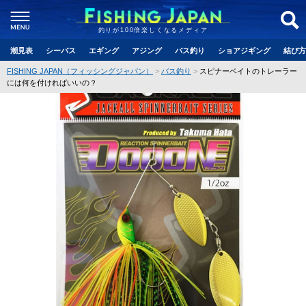
釣りが100倍楽しくなるメディア
潮見表
シーバス
エギング
アジング
バス釣り
ショアジギング
結び方
FISHING JAPAN（フィッシングジャパン）
バス釣り
スピナーベイトのトレーラー
には何を付ければいいの？