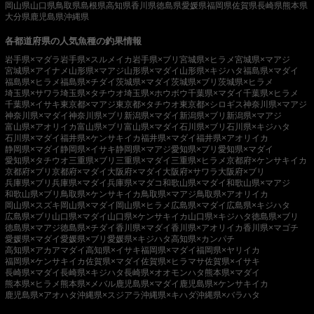
岡山県
山口県
鳥取県
島根県
高知県
香川県
徳島県
愛媛県
福岡県
佐賀県
長崎県
熊本県
大分県
鹿児島県
沖縄県
各都道府県の人気魚種の釣果情報
岩手県×マダラ
岩手県×スルメイカ
岩手県×ブリ
宮城県×ヒラメ
宮城県×マアジ
宮城県×アイナメ
山形県×マアジ
山形県×マダイ
山形県×キジハタ
福島県×マダイ
福島県×ヒラメ
福島県×チダイ
茨城県×マダイ
茨城県×ブリ
茨城県×ヒラメ
埼玉県×サワラ
埼玉県×タチウオ
埼玉県×ホウボウ
千葉県×マダイ
千葉県×ヒラメ
千葉県×イサキ
東京都×マアジ
東京都×タチウオ
東京都×シロギス
神奈川県×マアジ
神奈川県×マダイ
神奈川県×ブリ
新潟県×マダイ
新潟県×ブリ
新潟県×マアジ
富山県×アオリイカ
富山県×ブリ
富山県×マダイ
石川県×ブリ
石川県×キジハタ
石川県×マダイ
福井県×ケンサキイカ
福井県×マダイ
福井県×アオリイカ
静岡県×マダイ
静岡県×イサキ
静岡県×マアジ
愛知県×ブリ
愛知県×マダイ
愛知県×タチウオ
三重県×ブリ
三重県×マダイ
三重県×ヒラメ
京都府×ケンサキイカ
京都府×ブリ
京都府×マダイ
大阪府×マダイ
大阪府×サワラ
大阪府×ブリ
兵庫県×ブリ
兵庫県×マダイ
兵庫県×マダコ
和歌山県×マダイ
和歌山県×マアジ
和歌山県×ブリ
鳥取県×ケンサキイカ
鳥取県×マアジ
鳥取県×アオリイカ
岡山県×スズキ
岡山県×マダイ
岡山県×ヒラメ
広島県×マダイ
広島県×キジハタ
広島県×ブリ
山口県×マダイ
山口県×ケンサキイカ
山口県×キジハタ
徳島県×ブリ
徳島県×マアジ
徳島県×チダイ
香川県×マダイ
香川県×アオリイカ
香川県×マゴチ
愛媛県×マダイ
愛媛県×ブリ
愛媛県×キジハタ
高知県×カンパチ
高知県×アカアマダイ
高知県×イサキ
福岡県×マダイ
福岡県×ヤリイカ
福岡県×ケンサキイカ
佐賀県×マダイ
佐賀県×ヒラマサ
佐賀県×イサキ
長崎県×マダイ
長崎県×キジハタ
長崎県×オオモンハタ
熊本県×マダイ
熊本県×ヒラメ
熊本県×メバル
鹿児島県×マダイ
鹿児島県×ケンサキイカ
鹿児島県×アオハタ
沖縄県×スジアラ
沖縄県×キハダ
沖縄県×バラハタ