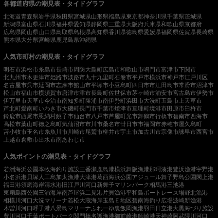
各都道府県の潮見表・タイドグラフ
北海道
青森県
岩手県
秋田県
宮城県
山形県
福島県
東京都
神奈川県
千葉県
茨城県
新潟県
富山県
石川県
福井県
愛知県
静岡県
三重県
大阪府
兵庫県
和歌山県
京都府
広島県
岡山県
山口県
鳥取県
島根県
高知県
香川県
徳島県
愛媛県
福岡県
佐賀県
長崎県
熊本県
大分県
宮崎県
鹿児島県
沖縄県
人気市町村の潮見表・タイドグラフ
明石市
浜松市
糸島市
長崎市
周防大島町
広島市
和歌山市
鳴門市
富津市
下関市
北九州市
木更津市
姫路市
淡路市
九十九里町
石巻市
平戸市
横浜市
神戸市
江戸川区
名古屋市
呉市
延岡市
志摩市
館山市
平塚市
小豆島町
四日市市
江田島市
常滑市
沼津市
松山市
福山市
横須賀市
唐津市
津市
長島町
佐世保市
茅ヶ崎市
浦安市
宮古島市
伊勢市
伊万里市
天草市
今治市
南知多町
勝浦市
南伊勢町
浜田市
大洗町
五島市
上天草市
芦北町
愛南町
いわき市
大磯町
長門市
千葉市
焼津市
亘理町
境港市
田原市
臼杵市
鈴鹿市
西尾市
恩納村
銚子市
仙台市
八戸市
芦屋町
光市
舞鶴市
行橋市
碧南市
西海市
高松市
葉山町
徳之島町
気仙沼市
市川市
桑名市
廿日市市
福岡市
赤穂市
屋久島町
苫小牧市
玉名市
糸魚川市
川崎市
尾鷲市
柳井市
宇土市
加古川市
宗像市
諫早市
西宮市
上越市
倉敷市
出水市
南あわじ市
人気ポイントの潮見表・タイドグラフ
若洲海浜公園
本牧海釣り施設
三番瀬
鹿島港
横浜
舞阪漁港
那珂湊港
豊浜漁港
宇野港
小名浜港
貝塚人工島
加太漁港
大津港
葛西海浜公園
アジュール舞子
野島公園
閖上港
福田港
須磨海岸
清水港
旧江戸川河口
新舞子マリンパーク
相馬港
三池港
東扇島西公園
三浦海岸
南芦屋浜
二見港
片貝漁港
平和島ボートレース場
野北漁港
相模川河口
大洗マリーナ
若松
大蔵海岸
玉島Ｅ地区
碧南海釣り広場
波崎新漁港
木曽川河口
呼子港
八景島マリーナ
ふれーゆ裏
飯岡漁港
羽田
日立港
大黒海づり施設
豊川河口
千葉ポートパーク
関門橋
名護漁港
御前崎港
師崎港
天神崎
阿武隈川河口