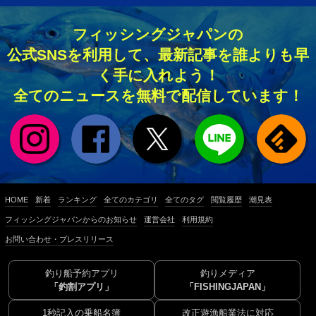
フィッシングジャパンの
公式SNSを利用して、最新記事を誰よりも早
く手に入れよう！
全てのニュースを無料で配信しています！
HOME
新着
ランキング
全てのカテゴリ
全てのタグ
閲覧履歴
潮見表
フィッシングジャパンからのお知らせ
運営会社
利用規約
お問い合わせ・プレスリリース
釣り船予約アプリ
釣りメディア
「釣割アプリ」
「FISHINGJAPAN」
1秒記入の乗船名簿
改正遊漁船業法に対応