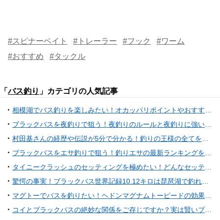
#スピナーベイト
#トレーラー
#フック
#ワーム
#おすすめ
#タックル
「
バス釣り
」カテゴリの人気記事
相模湖でバス釣りを楽しみたい！オカッパリポイントやおすすめタックル特集
ブラックバスを夜釣りで狙う！夜釣りのルールと夜釣りに強いルアーをご紹介！
村田基さんの経歴や伝説が5分で分かる！釣りの王様の全てを一挙紹介！
ブラックバスをエサ釣りで狙う！釣りエサの最新ランキングを大公開！
タイニークラッシュのセッティングを極めたい！どんなセッティングでバスを攻略しているの？
驚愕の事実！ブラックバス世界記録10.12キロは琵琶湖で釣れていた！？【動画】
マグトーでバスを釣りたい！ヘドンマグナムトーピードの効果的な使い方
コイとブラックバスの絶妙な関係をご存じですか？実は賢いブラックバスの習性を利用しよう！