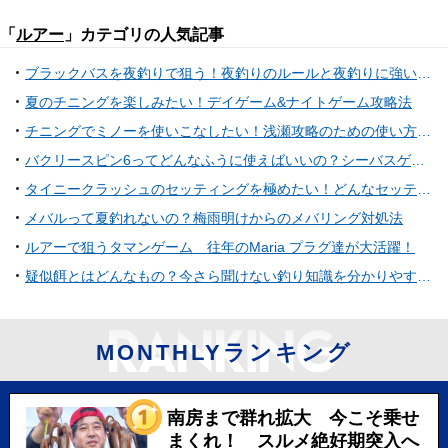
「
ルアー
」カテゴリの人気記事
ブラックバスを夜釣りで狙う！夜釣りのルールと夜釣りに強いルアーをご紹介！
夏のチニングを楽しみたい！デイゲーム&ナイトゲーム攻略法
チニングでミノーを使いこなしたい！浅瀬攻略のための使い方特集
バクリースピン6ってどんなふうに使えばいいの？シーバスゲーム用スピンテールジグ
タイニークラッシュのセッティングを極めたい！どんなセッティングでバスを攻略しているの？
メバルって夏釣れないの？梅雨明けからのメバリング対処法
ルアーで狙うタマンゲーム 往年のMaria プラグ達が大活躍！
疑似餌とはどんなもの？今さら聞けない釣り知識を分かりやすく解説
MONTHLYランキング
南房まで群れ拡大 今こそ乗せ
まくれ！ スルメ絶好期突入へ