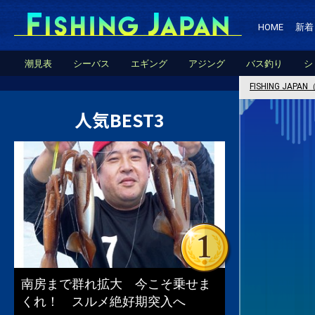
HOME
新着
潮見表
シーバス
エギング
アジング
バス釣り
シ
FISHING JA
人気BEST3
南房まで群れ拡大 今こそ乗せま
くれ！ スルメ絶好期突入へ