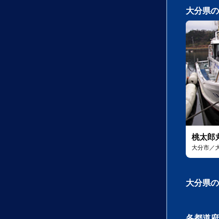
大分県の
桃太郎
大分市／
大分県の
各都道府