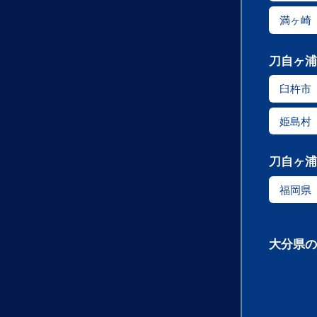
満ヶ崎
刀自ヶ浦
臼杵市
姫島村
刀自ヶ浦
福岡県
大分県の