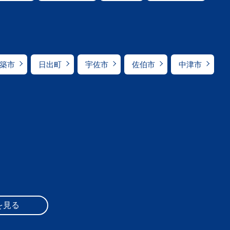
築市
日出町
宇佐市
佐伯市
中津市
を見る