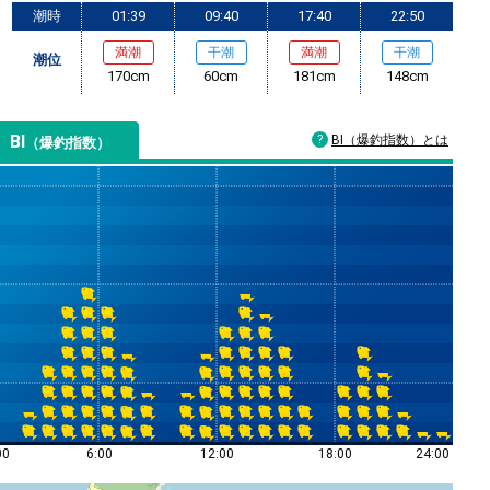
潮時
01:39
09:40
17:40
22:50
満潮
干潮
満潮
干潮
潮位
170cm
60cm
181cm
148cm
BI
BI（爆釣指数）とは
（爆釣指数）
00
6:00
12:00
18:00
24:00