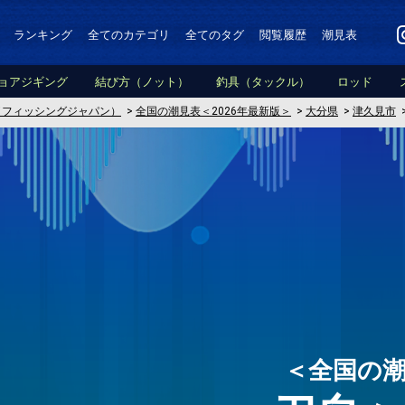
ランキング
全てのカテゴリ
全てのタグ
閲覧履歴
潮見表
ョアジギング
結び方（ノット）
釣具（タックル）
ロッド
PAN（フィッシングジャパン）
>
全国の潮見表＜2026年最新版＞
>
大分県
>
津久見市
＜全国の