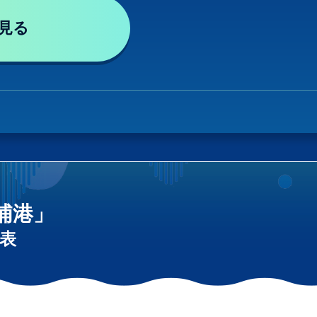
見る
浦港」
表