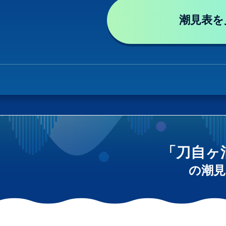
潮見表を
「刀自ヶ
の潮見