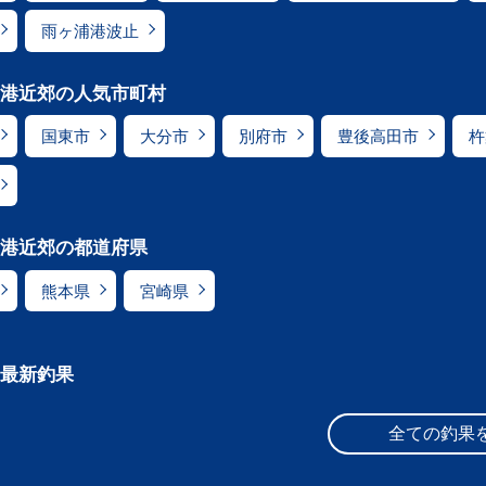
雨ヶ浦港波止
港近郊の人気市町村
国東市
大分市
別府市
豊後高田市
杵
港近郊の都道府県
熊本県
宮崎県
最新釣果
全ての釣果