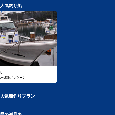
人気釣り船
丸
大分港細ポンツーン
人気船釣りプラン
県の潮見表