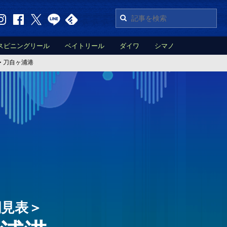
スピニングリール
ベイトリール
ダイワ
シマノ
>
刀自ヶ浦港
潮見表＞