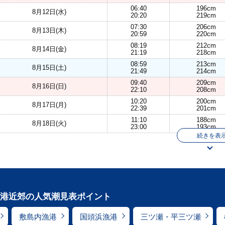
06:40
196cm
8月12日(水)
20:20
219cm
07:30
206cm
8月13日(木)
20:59
220cm
08:19
212cm
8月14日(金)
21:19
218cm
08:59
213cm
8月15日(土)
21:49
214cm
09:40
209cm
8月16日(日)
22:10
208cm
10:20
200cm
8月17日(月)
22:39
201cm
11:10
188cm
8月18日(火)
23:00
193cm
続きを表
港近郊の人気潮見表ポイント
敷島内漁港
国頭浜漁港
三ツ瀬・平三ツ瀬