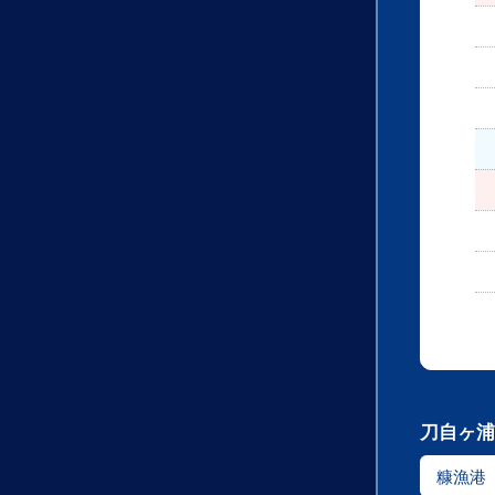
刀自ヶ浦
糠漁港