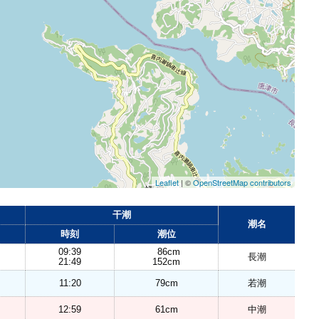
Leaflet
| ©
OpenStreetMap contributors
干潮
潮名
時刻
潮位
09:39
86cm
長潮
21:49
152cm
11:20
79cm
若潮
12:59
61cm
中潮