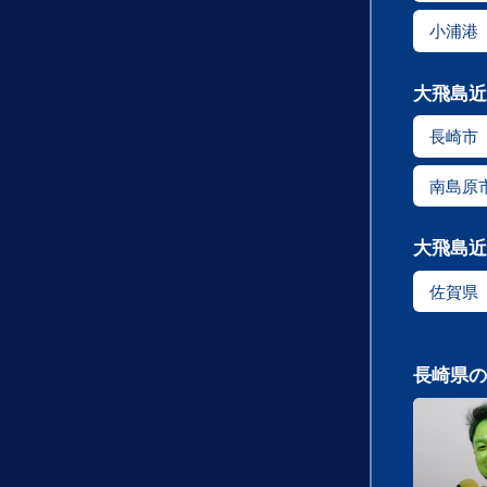
小浦港
大飛島近
長崎市
南島原
大飛島近
佐賀県
長崎県の