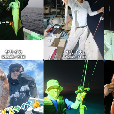
ヤリイカ
ヤリイカ
2
5
深堀漁港／
日前
早福漁港／
日前