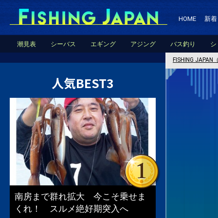
HOME
新着
潮見表
シーバス
エギング
アジング
バス釣り
シ
FISHING JA
人気BEST3
南房まで群れ拡大 今こそ乗せま
くれ！ スルメ絶好期突入へ