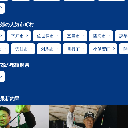
郊の人気市町村
平戸市
佐世保市
五島市
西海市
諫早
市
雲仙市
対馬市
川棚町
小値賀町
時
郊の都道府県
最新釣果