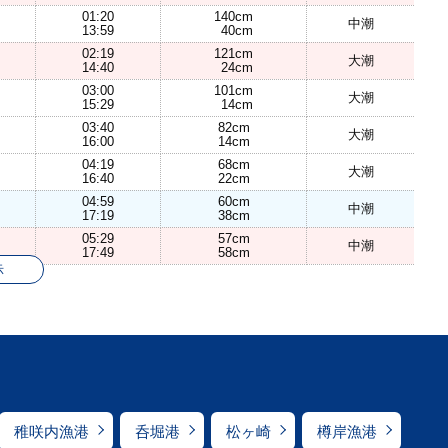
01:20
140cm
中潮
13:59
40cm
02:19
121cm
大潮
14:40
24cm
03:00
101cm
大潮
15:29
14cm
03:40
82cm
大潮
16:00
14cm
04:19
68cm
大潮
16:40
22cm
04:59
60cm
中潮
17:19
38cm
05:29
57cm
中潮
17:49
58cm
示
稚咲内漁港
呑堀港
松ヶ崎
樽岸漁港