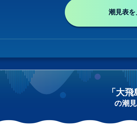
潮見表を
「大飛
の潮見