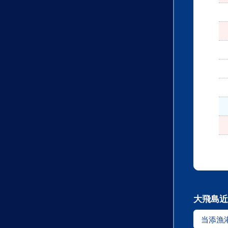
大飛島近
当添漁