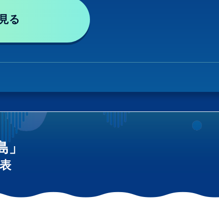
見る
島」
表