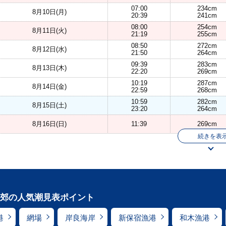
07:00
234cm
8月10日(月)
20:39
241cm
08:00
254cm
8月11日(火)
21:19
255cm
08:50
272cm
8月12日(水)
21:50
264cm
09:39
283cm
8月13日(木)
22:20
269cm
10:19
287cm
8月14日(金)
22:59
268cm
10:59
282cm
8月15日(土)
23:20
264cm
8月16日(日)
11:39
269cm
続きを表
郊の人気潮見表ポイント
港
網場
岸良海岸
新保宿漁港
和木漁港