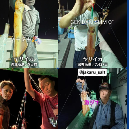
ヤリイカ
ヤリイカ
5
深堀漁港／
日前
深堀漁港／7月27日