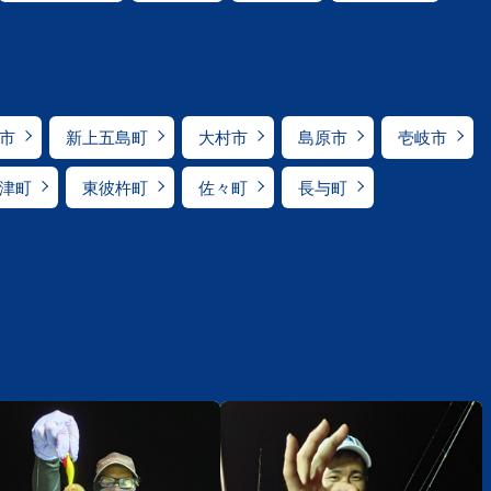
市
新上五島町
大村市
島原市
壱岐市
津町
東彼杵町
佐々町
長与町