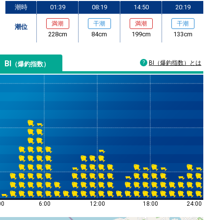
潮時
01:39
08:19
14:50
20:19
満潮
干潮
満潮
干潮
潮位
228cm
84cm
199cm
133cm
BI
BI（爆釣指数）とは
（爆釣指数）
00
6:00
12:00
18:00
24:00