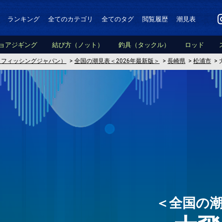
ランキング
全てのカテゴリ
全てのタグ
閲覧履歴
潮見表
ョアジギング
結び方（ノット）
釣具（タックル）
ロッド
PAN（フィッシングジャパン）
>
全国の潮見表＜2026年最新版＞
>
長崎県
>
松浦市
>
＜全国の