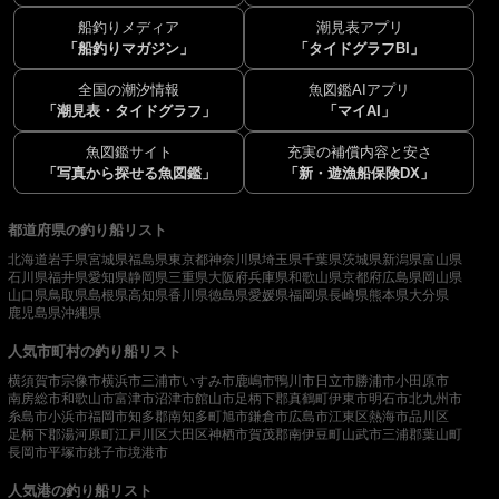
船釣りメディア
潮見表アプリ
「船釣りマガジン」
「タイドグラフBI」
全国の潮汐情報
魚図鑑AIアプリ
「潮見表・タイドグラフ」
「マイAI」
魚図鑑サイト
充実の補償内容と安さ
「写真から探せる魚図鑑」
「新・遊漁船保険DX」
都道府県の釣り船リスト
北海道
岩手県
宮城県
福島県
東京都
神奈川県
埼玉県
千葉県
茨城県
新潟県
富山県
石川県
福井県
愛知県
静岡県
三重県
大阪府
兵庫県
和歌山県
京都府
広島県
岡山県
山口県
鳥取県
島根県
高知県
香川県
徳島県
愛媛県
福岡県
長崎県
熊本県
大分県
鹿児島県
沖縄県
人気市町村の釣り船リスト
横須賀市
宗像市
横浜市
三浦市
いすみ市
鹿嶋市
鴨川市
日立市
勝浦市
小田原市
南房総市
和歌山市
富津市
沼津市
館山市
足柄下郡真鶴町
伊東市
明石市
北九州市
糸島市
小浜市
福岡市
知多郡南知多町
旭市
鎌倉市
広島市
江東区
熱海市
品川区
足柄下郡湯河原町
江戸川区
大田区
神栖市
賀茂郡南伊豆町
山武市
三浦郡葉山町
長岡市
平塚市
銚子市
境港市
人気港の釣り船リスト