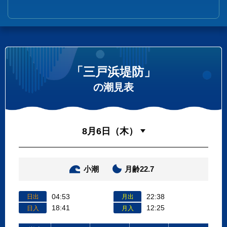
「三戸浜堤防」
の潮見表
小潮
月齢22.7
04:53
22:38
日出
月出
18:41
12:25
日入
月入