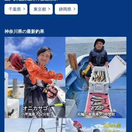
千葉県
東京都
静岡県
神奈川県の最新釣果
オニカサゴ
マアジ
32
3
小坪漁港／
分前
松輪江奈漁港／
時間前