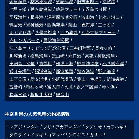
金田海岸
材木座海岸
芝崎海岸
旧吉田邸下
浦賀港
七里ヶ浜
茅ヶ崎漁港
佐島マリーナ
浮島つり園
平塚海岸
長井港
湯河原海浜公園
漆山港
花水川河口
鴨居港
米神漁港
西浜海岸
葉山一色海岸
三ツ石
あぶずり港
八景島対岸
江の浦港
油壷京急マリーナ
赤レンガパーク
野比海岸公園
江ノ島オリンピック記念公園
三春町岸壁
長者ヶ崎
川崎新堤
柳島海岸
旗山崎
間口港
高磯
梅沢海岸
東扇島北公園
真鶴岬
稚児ヶ淵
野島沖堤防
小八幡海岸
通り矢堤防
福浦漁港
新港埠頭
秋谷漁港
野比海岸
山下公園
新安浦港
小網代堤防
葉山一色堤防
浜諸磯港
観音崎
稲村ヶ崎
盗人狩
長浦
坂ノ下護岸
琴ヶ浜
長浜水路
根府川大根
観音山
神奈川県の人気魚種の釣果情報
マアジ
マダイ
ブリ
アカアマダイ
タチウオ
カワハギ
クロダイ
イサキ
ゴマサバ
シロギス
カサゴ