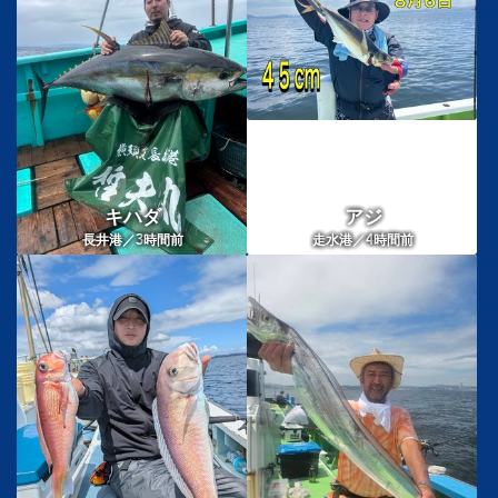
キハダ
アジ
3
4
長井港／
時間前
走水港／
時間前