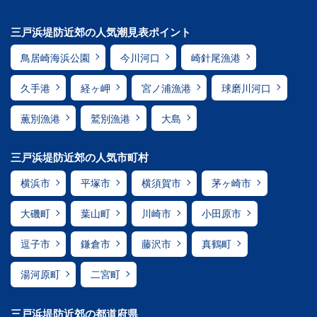
三戸浜堤防近郊の人気潮見表ポイント
鳥居崎海浜公園
今川河口
崎針尾漁港
久手港
経ヶ岬
宮ノ浦漁港
球磨川河口
薫別漁港
鷲別漁港
大島
三戸浜堤防近郊の人気市町村
横浜市
平塚市
横須賀市
茅ヶ崎市
大磯町
葉山町
川崎市
小田原市
逗子市
鎌倉市
藤沢市
真鶴町
湯河原町
二宮町
三戸浜堤防近郊の都道府県