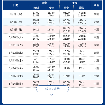
+
満潮
干潮
日時
潮名
−
時刻
潮位
時刻
潮位
13:00
113cm
05:00
49cm
8月7日(金)
長潮
21:59
140cm
15:19
112cm
15:49
126cm
06:39
42cm
8月8日(土)
若潮
23:19
137cm
18:00
125cm
07:59
32cm
8月9日(日)
16:19
137cm
中潮
20:39
122cm
01:00
139cm
08:59
21cm
8月10日(月)
中潮
16:40
145cm
21:39
114cm
02:29
146cm
09:49
12cm
8月11日(火)
大潮
17:00
151cm
22:19
103cm
03:29
155cm
10:30
9cm
8月12日(水)
大潮
17:30
155cm
22:50
91cm
04:19
161cm
11:10
10cm
8月13日(木)
大潮
17:59
156cm
23:20
80cm
05:00
164cm
8月14日(金)
11:40
17cm
大潮
18:19
157cm
05:49
163cm
8月15日(土)
12:19
27cm
中潮
18:40
156cm
06:29
157cm
00:30
60cm
8月16日(日)
中潮
19:00
155cm
12:49
41cm
続きを表示