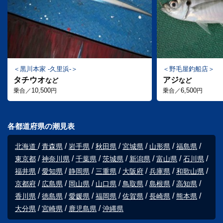
黒川本家 -久里浜-
野毛屋釣船店
タチウオ
アジ
など
など
10,500
6,500
乗合／
円
乗合／
円
各都道府県の潮見表
北海道
青森県
岩手県
秋田県
宮城県
山形県
福島県
東京都
神奈川県
千葉県
茨城県
新潟県
富山県
石川県
福井県
愛知県
静岡県
三重県
大阪府
兵庫県
和歌山県
京都府
広島県
岡山県
山口県
鳥取県
島根県
高知県
香川県
徳島県
愛媛県
福岡県
佐賀県
長崎県
熊本県
大分県
宮崎県
鹿児島県
沖縄県