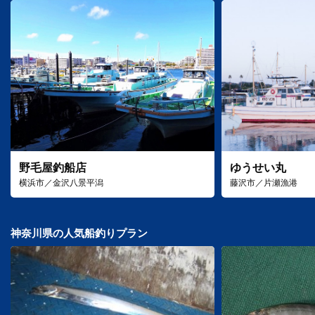
野毛屋釣船店
ゆうせい丸
横浜市／金沢八景平潟
藤沢市／片瀬漁港
神奈川県の人気船釣りプラン