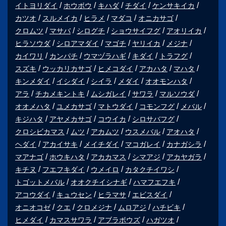
イトヨリダイ
ホウボウ
キハダ
チダイ
ケンサキイカ
カツオ
スルメイカ
ヒラメ
マダコ
オニカサゴ
クロムツ
マサバ
シログチ
ショウサイフグ
アオリイカ
ヒラソウダ
シロアマダイ
マゴチ
ヤリイカ
メジナ
カイワリ
カンパチ
ウマヅラハギ
キダイ
トラフグ
スズキ
ウッカリカサゴ
ヒメコダイ
アカハタ
マハタ
キンメダイ
イシダイ
シイラ
メダイ
オオモンハタ
アラ
チカメキントキ
ムシガレイ
サワラ
マルソウダ
オオメハタ
ユメカサゴ
マトウダイ
コモンフグ
メバル
キジハタ
アヤメカサゴ
コウイカ
シロサバフグ
クロシビカマス
ムツ
アカムツ
ウスメバル
アオハタ
ヘダイ
アカイサキ
メイチダイ
マコガレイ
カナガシラ
マアナゴ
ホウキハタ
アカカマス
シマアジ
アカヤガラ
キチヌ
フエフキダイ
ウメイロ
カタクチイワシ
トゴットメバル
オオクチイシナギ
ハマフエフキ
アコウダイ
キュウセン
ヒラマサ
エビスダイ
オニオコゼ
クエ
クロメジナ
ムロアジ
ハチビキ
ヒメダイ
カマスサワラ
アブラボウズ
ハガツオ