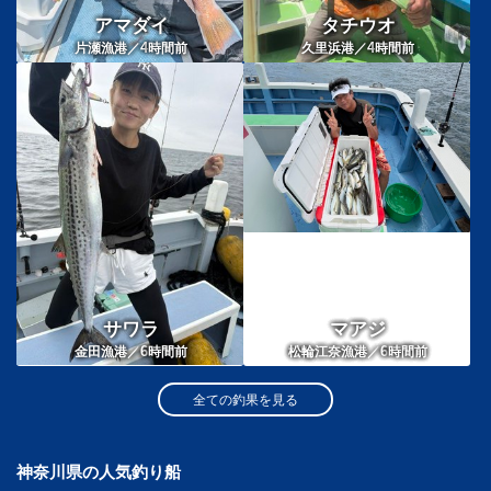
アマダイ
タチウオ
4
4
片瀬漁港／
時間前
久里浜港／
時間前
サワラ
マアジ
6
6
金田漁港／
時間前
松輪江奈漁港／
時間前
全ての釣果を見る
神奈川県の人気釣り船