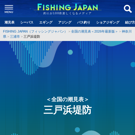
釣りが100倍楽しくなるメディア
潮見表
シーバス
エギング
アジング
バス釣り
ショアジギング
結び方
FISHING JAPAN（フィッシングジャパン）
全国の潮見表＜2026年最新版＞
神奈川
県
三浦市
三戸浜堤防
＜全国の潮見表＞
三戸浜堤防