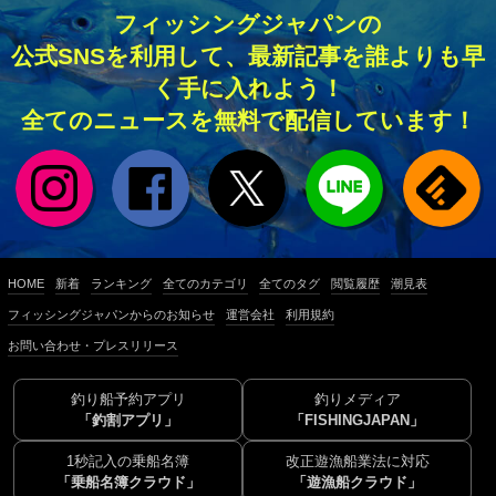
フィッシングジャパンの
公式SNSを利用して、最新記事を誰よりも早
く手に入れよう！
全てのニュースを無料で配信しています！
HOME
新着
ランキング
全てのカテゴリ
全てのタグ
閲覧履歴
潮見表
フィッシングジャパンからのお知らせ
運営会社
利用規約
お問い合わせ・プレスリリース
釣り船予約アプリ
釣りメディア
「釣割アプリ」
「FISHINGJAPAN」
1秒記入の乗船名簿
改正遊漁船業法に対応
「乗船名簿クラウド」
「遊漁船クラウド」