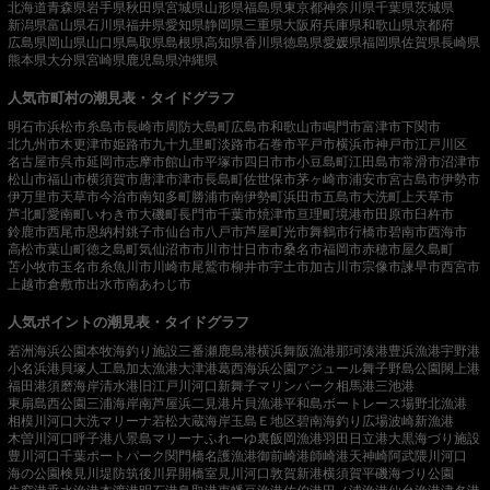
北海道
青森県
岩手県
秋田県
宮城県
山形県
福島県
東京都
神奈川県
千葉県
茨城県
新潟県
富山県
石川県
福井県
愛知県
静岡県
三重県
大阪府
兵庫県
和歌山県
京都府
広島県
岡山県
山口県
鳥取県
島根県
高知県
香川県
徳島県
愛媛県
福岡県
佐賀県
長崎県
熊本県
大分県
宮崎県
鹿児島県
沖縄県
人気市町村の潮見表・タイドグラフ
明石市
浜松市
糸島市
長崎市
周防大島町
広島市
和歌山市
鳴門市
富津市
下関市
北九州市
木更津市
姫路市
九十九里町
淡路市
石巻市
平戸市
横浜市
神戸市
江戸川区
名古屋市
呉市
延岡市
志摩市
館山市
平塚市
四日市市
小豆島町
江田島市
常滑市
沼津市
松山市
福山市
横須賀市
唐津市
津市
長島町
佐世保市
茅ヶ崎市
浦安市
宮古島市
伊勢市
伊万里市
天草市
今治市
南知多町
勝浦市
南伊勢町
浜田市
五島市
大洗町
上天草市
芦北町
愛南町
いわき市
大磯町
長門市
千葉市
焼津市
亘理町
境港市
田原市
臼杵市
鈴鹿市
西尾市
恩納村
銚子市
仙台市
八戸市
芦屋町
光市
舞鶴市
行橋市
碧南市
西海市
高松市
葉山町
徳之島町
気仙沼市
市川市
廿日市市
桑名市
福岡市
赤穂市
屋久島町
苫小牧市
玉名市
糸魚川市
川崎市
尾鷲市
柳井市
宇土市
加古川市
宗像市
諫早市
西宮市
上越市
倉敷市
出水市
南あわじ市
人気ポイントの潮見表・タイドグラフ
若洲海浜公園
本牧海釣り施設
三番瀬
鹿島港
横浜
舞阪漁港
那珂湊港
豊浜漁港
宇野港
小名浜港
貝塚人工島
加太漁港
大津港
葛西海浜公園
アジュール舞子
野島公園
閖上港
福田港
須磨海岸
清水港
旧江戸川河口
新舞子マリンパーク
相馬港
三池港
東扇島西公園
三浦海岸
南芦屋浜
二見港
片貝漁港
平和島ボートレース場
野北漁港
相模川河口
大洗マリーナ
若松
大蔵海岸
玉島Ｅ地区
碧南海釣り広場
波崎新漁港
木曽川河口
呼子港
八景島マリーナ
ふれーゆ裏
飯岡漁港
羽田
日立港
大黒海づり施設
豊川河口
千葉ポートパーク
関門橋
名護漁港
御前崎港
師崎港
天神崎
阿武隈川河口
海の公園
検見川堤防
筑後川昇開橋
室見川河口
敦賀新港
横須賀
平磯海づり公園