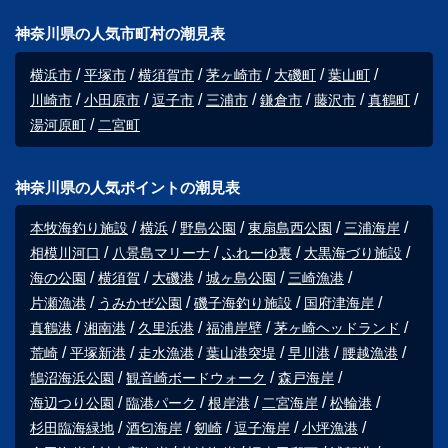
神奈川県の人気市町村の潮見表
横浜市
平塚市
横須賀市
茅ヶ崎市
大磯町
葉山町
川崎市
小田原市
逗子市
三浦市
鎌倉市
藤沢市
真鶴町
湯河原町
二宮町
神奈川県の人気ポイントの潮見表
本牧海釣り施設
横浜
野島公園
東扇島西公園
三浦海岸
相模川河口
八景島マリーナ
ふれーゆ裏
大黒海づり施設
海の公園
横須賀
大磯港
城ヶ島公園
三崎漁港
片瀬漁港
うみかぜ公園
磯子海釣り施設
国府津海岸
真鶴港
湘南港
久里浜港
福浦岸壁
茅ヶ崎ヘッドランド
荒崎
平塚新港
走水漁港
葉山港突堤
早川港
腰越漁港
鵠沼海浜公園
観音崎ボードウォーク
森戸海岸
海辺つり公園
臨港パーク
根岸港
二宮海岸
松輪港
杉田臨海緑地
酒匂海岸
剱崎
逗子海岸
小坪漁港