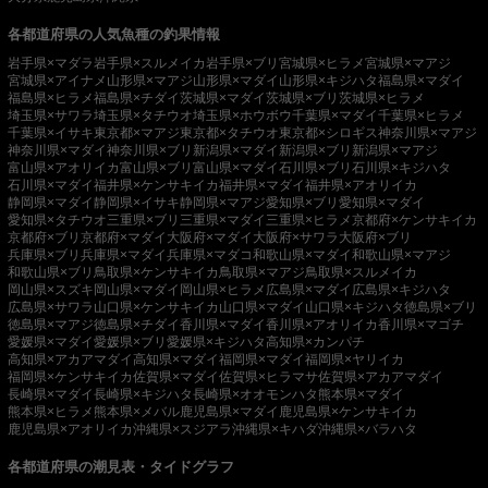
各都道府県の人気魚種の釣果情報
岩手県×マダラ
岩手県×スルメイカ
岩手県×ブリ
宮城県×ヒラメ
宮城県×マアジ
宮城県×アイナメ
山形県×マアジ
山形県×マダイ
山形県×キジハタ
福島県×マダイ
福島県×ヒラメ
福島県×チダイ
茨城県×マダイ
茨城県×ブリ
茨城県×ヒラメ
埼玉県×サワラ
埼玉県×タチウオ
埼玉県×ホウボウ
千葉県×マダイ
千葉県×ヒラメ
千葉県×イサキ
東京都×マアジ
東京都×タチウオ
東京都×シロギス
神奈川県×マアジ
神奈川県×マダイ
神奈川県×ブリ
新潟県×マダイ
新潟県×ブリ
新潟県×マアジ
富山県×アオリイカ
富山県×ブリ
富山県×マダイ
石川県×ブリ
石川県×キジハタ
石川県×マダイ
福井県×ケンサキイカ
福井県×マダイ
福井県×アオリイカ
静岡県×マダイ
静岡県×イサキ
静岡県×マアジ
愛知県×ブリ
愛知県×マダイ
愛知県×タチウオ
三重県×ブリ
三重県×マダイ
三重県×ヒラメ
京都府×ケンサキイカ
京都府×ブリ
京都府×マダイ
大阪府×マダイ
大阪府×サワラ
大阪府×ブリ
兵庫県×ブリ
兵庫県×マダイ
兵庫県×マダコ
和歌山県×マダイ
和歌山県×マアジ
和歌山県×ブリ
鳥取県×ケンサキイカ
鳥取県×マアジ
鳥取県×スルメイカ
岡山県×スズキ
岡山県×マダイ
岡山県×ヒラメ
広島県×マダイ
広島県×キジハタ
広島県×サワラ
山口県×ケンサキイカ
山口県×マダイ
山口県×キジハタ
徳島県×ブリ
徳島県×マアジ
徳島県×チダイ
香川県×マダイ
香川県×アオリイカ
香川県×マゴチ
愛媛県×マダイ
愛媛県×ブリ
愛媛県×キジハタ
高知県×カンパチ
高知県×アカアマダイ
高知県×マダイ
福岡県×マダイ
福岡県×ヤリイカ
福岡県×ケンサキイカ
佐賀県×マダイ
佐賀県×ヒラマサ
佐賀県×アカアマダイ
長崎県×マダイ
長崎県×キジハタ
長崎県×オオモンハタ
熊本県×マダイ
熊本県×ヒラメ
熊本県×メバル
鹿児島県×マダイ
鹿児島県×ケンサキイカ
鹿児島県×アオリイカ
沖縄県×スジアラ
沖縄県×キハダ
沖縄県×バラハタ
各都道府県の潮見表・タイドグラフ