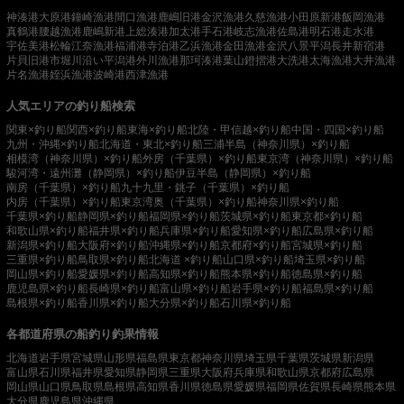
神湊港
大原港
鐘崎漁港
間口漁港
鹿嶋旧港
金沢漁港
久慈漁港
小田原新港
飯岡漁港
真鶴港
腰越漁港
鹿嶋新港
上総湊港
加太港
手石港
岐志漁港
佐島港
明石港
走水港
宇佐美港
松輪江奈漁港
福浦港
寺泊港
乙浜漁港
金田漁港
金沢八景平潟
長井新宿港
片貝旧港
市堀川沿い
平潟港
外川漁港
那珂湊港
葉山鐙摺港
大洗港
太海漁港
大井漁港
片名漁港
姪浜漁港
波崎港
西津漁港
人気エリアの釣り船検索
関東×釣り船
関西×釣り船
東海×釣り船
北陸・甲信越×釣り船
中国・四国×釣り船
九州・沖縄×釣り船
北海道・東北×釣り船
三浦半島（神奈川県）×釣り船
相模湾（神奈川県）×釣り船
外房（千葉県）×釣り船
東京湾（神奈川県）×釣り船
駿河湾・遠州灘（静岡県）×釣り船
伊豆半島（静岡県）×釣り船
南房（千葉県）×釣り船
九十九里・銚子（千葉県）×釣り船
内房（千葉県）×釣り船
東京湾奥（千葉県）×釣り船
神奈川県×釣り船
千葉県×釣り船
静岡県×釣り船
福岡県×釣り船
茨城県×釣り船
東京都×釣り船
和歌山県×釣り船
福井県×釣り船
兵庫県×釣り船
愛知県×釣り船
広島県×釣り船
新潟県×釣り船
大阪府×釣り船
沖縄県×釣り船
京都府×釣り船
宮城県×釣り船
三重県×釣り船
鳥取県×釣り船
北海道 ×釣り船
山口県×釣り船
埼玉県×釣り船
岡山県×釣り船
愛媛県×釣り船
高知県×釣り船
熊本県×釣り船
徳島県×釣り船
鹿児島県×釣り船
長崎県×釣り船
富山県×釣り船
岩手県×釣り船
福島県×釣り船
島根県×釣り船
香川県×釣り船
大分県×釣り船
石川県×釣り船
各都道府県の船釣り釣果情報
北海道
岩手県
宮城県
山形県
福島県
東京都
神奈川県
埼玉県
千葉県
茨城県
新潟県
富山県
石川県
福井県
愛知県
静岡県
三重県
大阪府
兵庫県
和歌山県
京都府
広島県
岡山県
山口県
鳥取県
島根県
高知県
香川県
徳島県
愛媛県
福岡県
佐賀県
長崎県
熊本県
大分県
鹿児島県
沖縄県