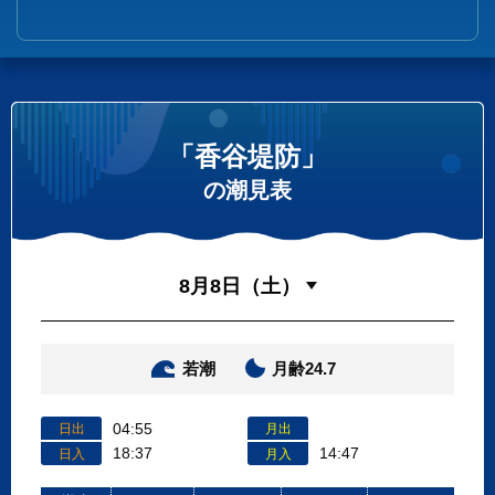
「香谷堤防」
の潮見表
若潮
月齢24.7
04:55
日出
月出
18:37
14:47
日入
月入