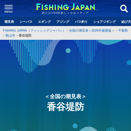
釣りが100倍楽しくなるメディア
潮見表
シーバス
エギング
アジング
バス釣り
ショアジギング
結び方
FISHING JAPAN（フィッシングジャパン）
全国の潮見表＜2026年最新版＞
千葉県
館山市
香谷堤防
＜全国の潮見表＞
香谷堤防