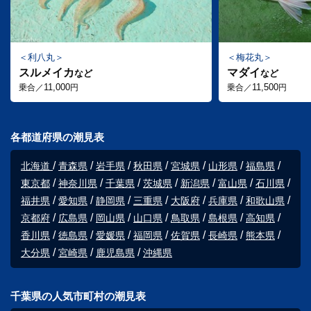
利八丸
梅花丸
スルメイカ
マダイ
など
など
11,000
11,500
乗合／
円
乗合／
円
各都道府県の潮見表
北海道
青森県
岩手県
秋田県
宮城県
山形県
福島県
東京都
神奈川県
千葉県
茨城県
新潟県
富山県
石川県
福井県
愛知県
静岡県
三重県
大阪府
兵庫県
和歌山県
京都府
広島県
岡山県
山口県
鳥取県
島根県
高知県
香川県
徳島県
愛媛県
福岡県
佐賀県
長崎県
熊本県
大分県
宮崎県
鹿児島県
沖縄県
千葉県の人気市町村の潮見表