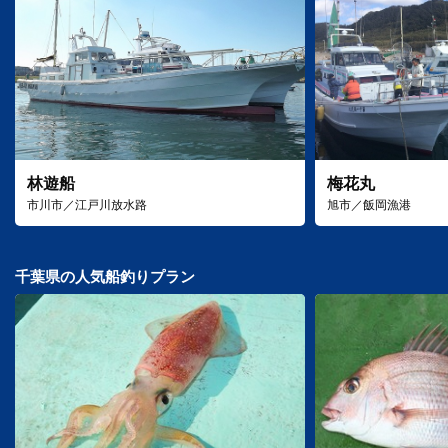
林遊船
梅花丸
市川市／江戸川放水路
旭市／飯岡漁港
千葉県の人気船釣りプラン