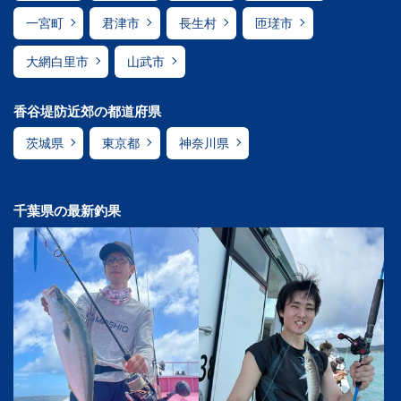
一宮町
君津市
長生村
匝瑳市
大網白里市
山武市
香谷堤防近郊の都道府県
茨城県
東京都
神奈川県
千葉県の最新釣果