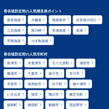
香谷堤防近郊の人気潮見表ポイント
新里漁港
大棚港
馬堀海岸
佐世保川河口
三石漁港
黒川岬
本浦漁港
岩港
手熊漁港
小才角漁港
香谷堤防近郊の人気市町村
富津市
木更津市
九十九里町
浦安市
勝浦市
千葉市
銚子市
市川市
市原市
南房総市
白子町
袖ケ浦市
いすみ市
旭市
鴨川市
横芝光町
鋸南町
御宿町
船橋市
習志野市