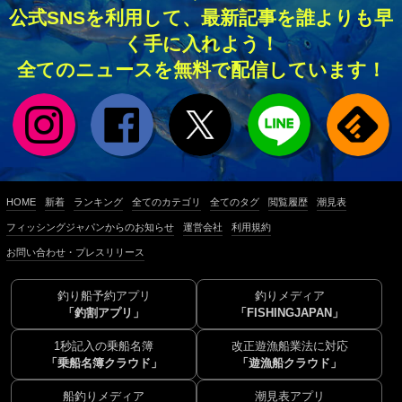
公式SNSを利用して、最新記事を誰よりも早
く手に入れよう！
全てのニュースを無料で配信しています！
HOME
新着
ランキング
全てのカテゴリ
全てのタグ
閲覧履歴
潮見表
フィッシングジャパンからのお知らせ
運営会社
利用規約
お問い合わせ・プレスリリース
釣り船予約アプリ
釣りメディア
「釣割アプリ」
「FISHINGJAPAN」
1秒記入の乗船名簿
改正遊漁船業法に対応
「乗船名簿クラウド」
「遊漁船クラウド」
船釣りメディア
潮見表アプリ