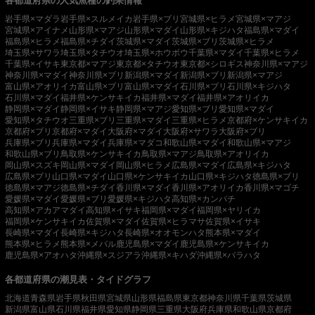
各都道府県の人気魚種の釣果情報
岩手県×マダラ
岩手県×スルメイカ
岩手県×ブリ
宮城県×ヒラメ
宮城県×マアジ
宮城県×アイナメ
山形県×マアジ
山形県×マダイ
山形県×キジハタ
福島県×マダイ
福島県×ヒラメ
福島県×チダイ
茨城県×マダイ
茨城県×ブリ
茨城県×ヒラメ
埼玉県×サワラ
埼玉県×タチウオ
埼玉県×ホウボウ
千葉県×マダイ
千葉県×ヒラメ
千葉県×イサキ
東京都×マアジ
東京都×タチウオ
東京都×シロギス
神奈川県×マアジ
神奈川県×マダイ
神奈川県×ブリ
新潟県×マダイ
新潟県×ブリ
新潟県×マアジ
富山県×アオリイカ
富山県×ブリ
富山県×マダイ
石川県×ブリ
石川県×キジハタ
石川県×マダイ
福井県×ケンサキイカ
福井県×マダイ
福井県×アオリイカ
静岡県×マダイ
静岡県×イサキ
静岡県×マアジ
愛知県×ブリ
愛知県×マダイ
愛知県×タチウオ
三重県×ブリ
三重県×マダイ
三重県×ヒラメ
京都府×ケンサキイカ
京都府×ブリ
京都府×マダイ
大阪府×マダイ
大阪府×サワラ
大阪府×ブリ
兵庫県×ブリ
兵庫県×マダイ
兵庫県×マダコ
和歌山県×マダイ
和歌山県×マアジ
和歌山県×ブリ
鳥取県×ケンサキイカ
鳥取県×マアジ
鳥取県×アオリイカ
岡山県×スズキ
岡山県×マダイ
岡山県×ヒラメ
広島県×マダイ
広島県×キジハタ
広島県×ブリ
山口県×マダイ
山口県×ケンサキイカ
山口県×キジハタ
徳島県×ブリ
徳島県×マアジ
徳島県×チダイ
香川県×マダイ
香川県×アオリイカ
香川県×マゴチ
愛媛県×マダイ
愛媛県×ブリ
愛媛県×キジハタ
高知県×カンパチ
高知県×アカアマダイ
高知県×イサキ
福岡県×マダイ
福岡県×ヤリイカ
福岡県×ケンサキイカ
佐賀県×マダイ
佐賀県×ヒラマサ
佐賀県×イサキ
長崎県×マダイ
長崎県×キジハタ
長崎県×オオモンハタ
熊本県×マダイ
熊本県×ヒラメ
熊本県×メバル
鹿児島県×マダイ
鹿児島県×ケンサキイカ
鹿児島県×アオハタ
沖縄県×スジアラ
沖縄県×キハダ
沖縄県×バラハタ
各都道府県の潮見表・タイドグラフ
北海道
青森県
岩手県
秋田県
宮城県
山形県
福島県
東京都
神奈川県
千葉県
茨城県
新潟県
富山県
石川県
福井県
愛知県
静岡県
三重県
大阪府
兵庫県
和歌山県
京都府