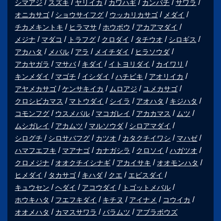
シマアジ
スズキ
ヤリイカ
カワハギ
カンパチ
サワラ
オニカサゴ
ショウサイフグ
ウッカリカサゴ
メダイ
チカメキントキ
ヒラマサ
ホウボウ
アカアマダイ
メジナ
マダコ
トラフグ
クロダイ
タチウオ
シロギス
アカハタ
メバル
アラ
メイチダイ
ヒラソウダ
アカヤガラ
マサバ
キダイ
イトヨリダイ
カイワリ
キンメダイ
マゴチ
イシダイ
ハチビキ
アオリイカ
アヤメカサゴ
ケンサキイカ
ムロアジ
ユメカサゴ
クロシビカマス
マトウダイ
シイラ
アオハタ
キジハタ
コモンフグ
ウスメバル
マコガレイ
アカカマス
ムツ
ムシガレイ
アカムツ
マルソウダ
シロアマダイ
シログチ
シロサバフグ
カツオ
カタクチイワシ
マハゼ
ハマフエフキ
マアナゴ
カナガシラ
クロソイ
ハガツオ
クロメジナ
オオクチイシナギ
アカイサキ
オオモンハタ
ヒメダイ
タカサゴ
キハダ
クエ
エビスダイ
キュウセン
ヘダイ
アコウダイ
トゴットメバル
ホウキハタ
フエフキダイ
キチヌ
アイナメ
コウイカ
オオメハタ
カマスサワラ
バラムツ
アブラボウズ