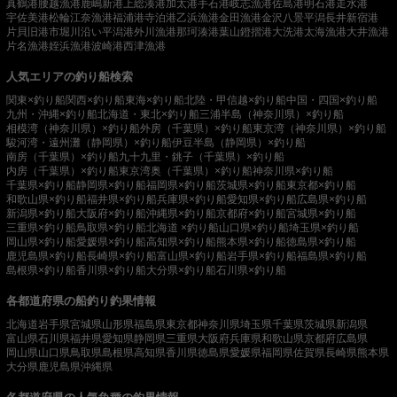
真鶴港
腰越漁港
鹿嶋新港
上総湊港
加太港
手石港
岐志漁港
佐島港
明石港
走水港
宇佐美港
松輪江奈漁港
福浦港
寺泊港
乙浜漁港
金田漁港
金沢八景平潟
長井新宿港
片貝旧港
市堀川沿い
平潟港
外川漁港
那珂湊港
葉山鐙摺港
大洗港
太海漁港
大井漁港
片名漁港
姪浜漁港
波崎港
西津漁港
人気エリアの釣り船検索
関東×釣り船
関西×釣り船
東海×釣り船
北陸・甲信越×釣り船
中国・四国×釣り船
九州・沖縄×釣り船
北海道・東北×釣り船
三浦半島（神奈川県）×釣り船
相模湾（神奈川県）×釣り船
外房（千葉県）×釣り船
東京湾（神奈川県）×釣り船
駿河湾・遠州灘（静岡県）×釣り船
伊豆半島（静岡県）×釣り船
南房（千葉県）×釣り船
九十九里・銚子（千葉県）×釣り船
内房（千葉県）×釣り船
東京湾奥（千葉県）×釣り船
神奈川県×釣り船
千葉県×釣り船
静岡県×釣り船
福岡県×釣り船
茨城県×釣り船
東京都×釣り船
和歌山県×釣り船
福井県×釣り船
兵庫県×釣り船
愛知県×釣り船
広島県×釣り船
新潟県×釣り船
大阪府×釣り船
沖縄県×釣り船
京都府×釣り船
宮城県×釣り船
三重県×釣り船
鳥取県×釣り船
北海道 ×釣り船
山口県×釣り船
埼玉県×釣り船
岡山県×釣り船
愛媛県×釣り船
高知県×釣り船
熊本県×釣り船
徳島県×釣り船
鹿児島県×釣り船
長崎県×釣り船
富山県×釣り船
岩手県×釣り船
福島県×釣り船
島根県×釣り船
香川県×釣り船
大分県×釣り船
石川県×釣り船
各都道府県の船釣り釣果情報
北海道
岩手県
宮城県
山形県
福島県
東京都
神奈川県
埼玉県
千葉県
茨城県
新潟県
富山県
石川県
福井県
愛知県
静岡県
三重県
大阪府
兵庫県
和歌山県
京都府
広島県
岡山県
山口県
鳥取県
島根県
高知県
香川県
徳島県
愛媛県
福岡県
佐賀県
長崎県
熊本県
大分県
鹿児島県
沖縄県