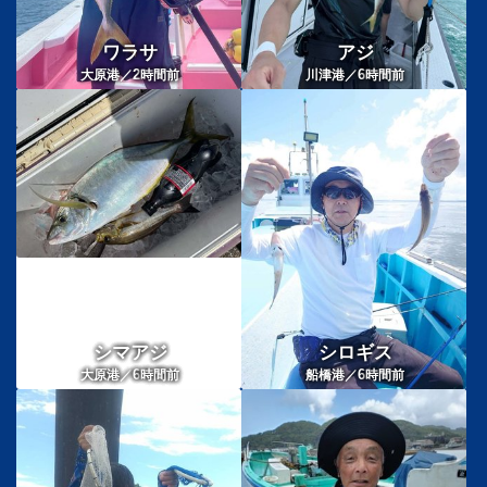
ワラサ
アジ
2
6
大原港／
時間前
川津港／
時間前
シマアジ
シロギス
6
6
大原港／
時間前
船橋港／
時間前