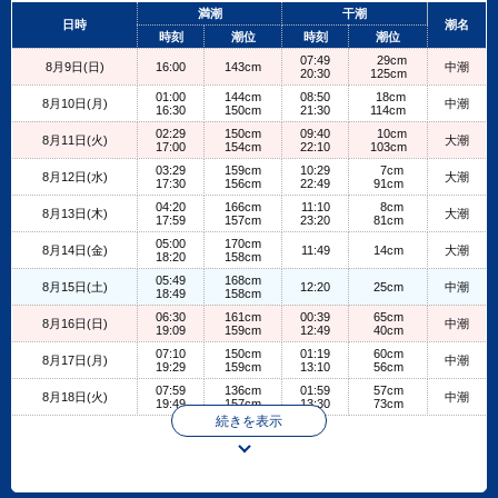
+
満潮
干潮
日時
潮名
−
時刻
潮位
時刻
潮位
07:49
29cm
8月9日(日)
16:00
143cm
中潮
20:30
125cm
01:00
144cm
08:50
18cm
8月10日(月)
中潮
16:30
150cm
21:30
114cm
02:29
150cm
09:40
10cm
8月11日(火)
大潮
17:00
154cm
22:10
103cm
03:29
159cm
10:29
7cm
8月12日(水)
大潮
17:30
156cm
22:49
91cm
04:20
166cm
11:10
8cm
8月13日(木)
大潮
17:59
157cm
23:20
81cm
05:00
170cm
8月14日(金)
11:49
14cm
大潮
18:20
158cm
05:49
168cm
8月15日(土)
12:20
25cm
中潮
18:49
158cm
06:30
161cm
00:39
65cm
8月16日(日)
中潮
19:09
159cm
12:49
40cm
07:10
150cm
01:19
60cm
8月17日(月)
中潮
19:29
159cm
13:10
56cm
07:59
136cm
01:59
57cm
8月18日(火)
中潮
19:49
157cm
13:30
73cm
続きを表示