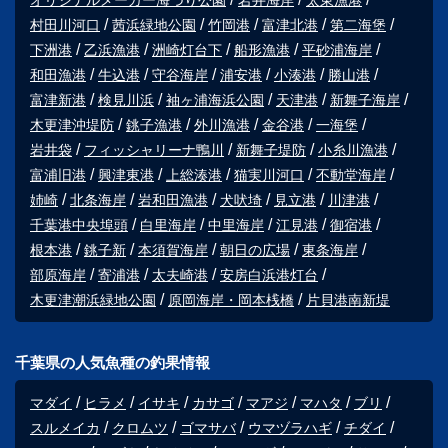
村田川河口
茜浜緑地公園
竹岡港
富津北港
第二海堡
下洲港
乙浜漁港
洲崎灯台下
船形漁港
平砂浦海岸
和田漁港
牛込港
守谷海岸
浦安港
小湊港
勝山港
富津新港
検見川浜
袖ヶ浦海浜公園
天津港
新舞子海岸
木更津沖堤防
銚子漁港
外川漁港
金谷港
一海堡
岩井袋
フィッシャリーナ鴨川
新舞子堤防
小糸川漁港
富浦旧港
興津東港
上総湊港
猫実川河口
不動堂海岸
姉崎
北条海岸
岩和田漁港
犬吠埼
見立港
川津港
千葉港中央埠頭
白里海岸
中里海岸
江見港
御宿港
根本港
銚子新
本須賀海岸
朝日の広場
東条海岸
部原海岸
寄浦港
太夫崎港
安房白浜港灯台
木更津潮浜緑地公園
原岡海岸・岡本桟橋
片貝港南新堤
千葉県の人気魚種の釣果情報
マダイ
ヒラメ
イサキ
カサゴ
マアジ
マハタ
ブリ
スルメイカ
クロムツ
ゴマサバ
ウマヅラハギ
チダイ