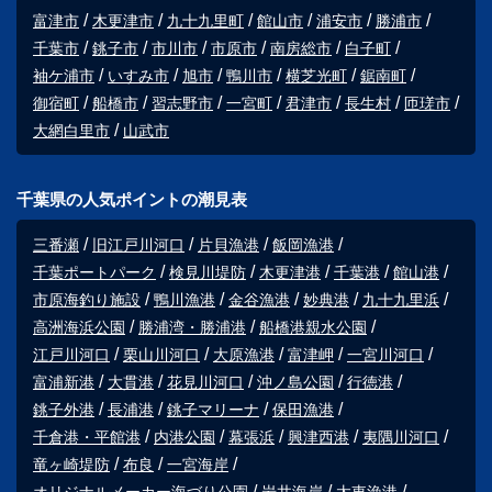
富津市
木更津市
九十九里町
館山市
浦安市
勝浦市
千葉市
銚子市
市川市
市原市
南房総市
白子町
袖ケ浦市
いすみ市
旭市
鴨川市
横芝光町
鋸南町
御宿町
船橋市
習志野市
一宮町
君津市
長生村
匝瑳市
大網白里市
山武市
千葉県の人気ポイントの潮見表
三番瀬
旧江戸川河口
片貝漁港
飯岡漁港
千葉ポートパーク
検見川堤防
木更津港
千葉港
館山港
市原海釣り施設
鴨川漁港
金谷漁港
妙典港
九十九里浜
高洲海浜公園
勝浦湾・勝浦港
船橋港親水公園
江戸川河口
栗山川河口
大原漁港
富津岬
一宮川河口
富浦新港
大貫港
花見川河口
沖ノ島公園
行徳港
銚子外港
長浦港
銚子マリーナ
保田漁港
千倉港・平館港
内港公園
幕張浜
興津西港
夷隅川河口
竜ヶ崎堤防
布良
一宮海岸
オリジナルメーカー海づり公園
岩井海岸
太東漁港