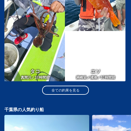
タコ
エソ
10
10
真間川／
時間前
洲崎栄ノ浦港／
時間前
全ての釣果を見る
千葉県の人気釣り船