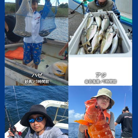
ハゼ
アジ
9
9
妙典／
時間前
金谷漁港／
時間前