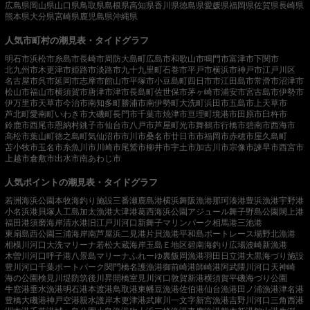
広島県
岡山県
山口県
鳥取県
島根県
高知県
香川県
徳島県
愛媛県
福岡県
佐賀県
長崎県
熊本県
大分県
宮崎県
鹿児島県
沖縄県
人気市町村の潮見表・タイドグラフ
明石市
浜松市
糸島市
長崎市
周防大島町
広島市
和歌山市
鳴門市
富津市
下関市
北九州市
木更津市
姫路市
淡路市
九十九里町
石巻市
平戸市
横浜市
神戸市
江戸川区
名古屋市
呉市
延岡市
志摩市
館山市
平塚市
小豆島町
四日市市
江田島市
常滑市
沼津市
松山市
福山市
横須賀市
唐津市
津市
長島町
佐世保市
茅ヶ崎市
浦安市
宮古島市
伊勢市
伊万里市
天草市
今治市
南知多町
勝浦市
南伊勢町
大洗町
浜田市
五島市
上天草市
芦北町
愛南町
いわき市
大磯町
長門市
千葉市
焼津市
亘理町
境港市
田原市
臼杵市
鈴鹿市
西尾市
恩納村
銚子市
仙台市
八戸市
芦屋町
光市
舞鶴市
行橋市
碧南市
西海市
高松市
葉山町
徳之島町
気仙沼市
市川市
桑名市
廿日市市
福岡市
赤穂市
屋久島町
苫小牧市
玉名市
糸魚川市
川崎市
尾鷲市
柳井市
宇土市
加古川市
宗像市
諫早市
西宮市
上越市
倉敷市
出水市
南あわじ市
人気ポイントの潮見表・タイドグラフ
若洲海浜公園
本牧海釣り施設
三番瀬
鹿島港
横浜
舞阪漁港
那珂湊港
豊浜漁港
宇野港
小名浜港
貝塚人工島
加太漁港
大津港
葛西海浜公園
アジュール舞子
野島公園
閖上港
福田港
須磨海岸
清水港
旧江戸川河口
新舞子マリンパーク
相馬港
三池港
東扇島西公園
三浦海岸
南芦屋浜
二見港
片貝漁港
平和島ボートレース場
野北漁港
相模川河口
大洗マリーナ
若松
大蔵海岸
玉島Ｅ地区
碧南海釣り広場
波崎新漁港
木曽川河口
呼子港
八景島マリーナ
ふれーゆ裏
飯岡漁港
羽田
日立港
大黒海づり施設
豊川河口
千葉ポートパーク
関門橋
名護漁港
御前崎港
師崎港
阿武隈川河口
天神崎
海の公園
検見川堤防
筑後川昇開橋
室見川河口
敦賀新港
横須賀
平磯海づり公園
牛窓港
垂水漁港
明石港
本渡港
鳥取港
東幡豆漁港
佐伯港
仙台漁港
田ノ浦漁港
津名港
豊橋
大磯港
神戸空港親水護岸
木更津港
武庫川一文字
新宮漁港
吉野川河口
三角西港