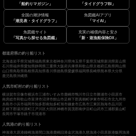
「船釣りマガジン」
「タイドグラフBI」
全国の潮汐情報
魚図鑑AIアプリ
「潮見表・タイドグラフ」
「マイAI」
魚図鑑サイト
充実の補償内容と安さ
「写真から探せる魚図鑑」
「新・遊漁船保険DX」
都道府県の釣り船リスト
北海道
岩手県
宮城県
福島県
東京都
神奈川県
埼玉県
千葉県
茨城県
新潟県
富山県
石川県
福井県
愛知県
静岡県
三重県
大阪府
兵庫県
和歌山県
京都府
広島県
岡山県
山口県
鳥取県
島根県
高知県
香川県
徳島県
愛媛県
福岡県
長崎県
熊本県
大分県
鹿児島県
沖縄県
人気市町村の釣り船リスト
横須賀市
宗像市
横浜市
三浦市
いすみ市
鹿嶋市
鴨川市
日立市
勝浦市
小田原市
南房総市
和歌山市
富津市
沼津市
館山市
足柄下郡真鶴町
伊東市
明石市
北九州市
糸島市
小浜市
福岡市
知多郡南知多町
旭市
鎌倉市
広島市
江東区
熱海市
品川区
足柄下郡湯河原町
江戸川区
大田区
神栖市
賀茂郡南伊豆町
山武市
三浦郡葉山町
長岡市
平塚市
銚子市
境港市
人気港の釣り船リスト
神湊港
大原港
鐘崎漁港
間口漁港
鹿嶋旧港
金沢漁港
久慈漁港
小田原新港
飯岡漁港