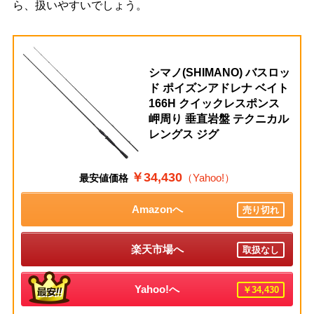
ら、扱いやすいでしょう。
シマノ(SHIMANO) バスロッ
ド ポイズンアドレナ ベイト
166H クイックレスポンス
岬周り 垂直岩盤 テクニカル
レングス ジグ
￥34,430
（Yahoo!）
最安値価格
Amazonへ
売り切れ
楽天市場へ
取扱なし
Yahoo!へ
￥34,430