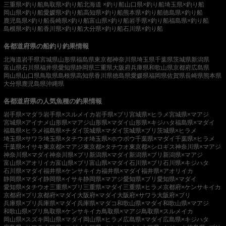
三重県×釣り船
鳥取県×釣り船
北海道 ×釣り船
山口県×釣り船
埼玉県×釣り船
岡山県×釣り船
愛媛県×釣り船
高知県×釣り船
熊本県×釣り船
徳島県×釣り船
鹿児島県×釣り船
長崎県×釣り船
富山県×釣り船
岩手県×釣り船
福島県×釣り船
島根県×釣り船
香川県×釣り船
大分県×釣り船
石川県×釣り船
各都道府県の船釣り釣果情報
北海道
岩手県
宮城県
山形県
福島県
東京都
神奈川県
埼玉県
千葉県
茨城県
新潟県
富山県
石川県
福井県
愛知県
静岡県
三重県
大阪府
兵庫県
和歌山県
京都府
広島県
岡山県
山口県
鳥取県
島根県
高知県
香川県
徳島県
愛媛県
福岡県
佐賀県
長崎県
熊本県
大分県
鹿児島県
沖縄県
各都道府県の人気魚種の釣果情報
岩手県×マダラ
岩手県×スルメイカ
岩手県×ブリ
宮城県×ヒラメ
宮城県×マアジ
宮城県×アイナメ
山形県×マアジ
山形県×マダイ
山形県×キジハタ
福島県×マダイ
福島県×ヒラメ
福島県×チダイ
茨城県×マダイ
茨城県×ブリ
茨城県×ヒラメ
埼玉県×サワラ
埼玉県×タチウオ
埼玉県×ホウボウ
千葉県×マダイ
千葉県×ヒラメ
千葉県×イサキ
東京都×マアジ
東京都×タチウオ
東京都×シロギス
神奈川県×マアジ
神奈川県×マダイ
神奈川県×ブリ
新潟県×マダイ
新潟県×ブリ
新潟県×マアジ
富山県×アオリイカ
富山県×ブリ
富山県×マダイ
石川県×ブリ
石川県×キジハタ
石川県×マダイ
福井県×ケンサキイカ
福井県×マダイ
福井県×アオリイカ
静岡県×マダイ
静岡県×イサキ
静岡県×マアジ
愛知県×ブリ
愛知県×マダイ
愛知県×タチウオ
三重県×ブリ
三重県×マダイ
三重県×ヒラメ
京都府×ケンサキイカ
京都府×ブリ
京都府×マダイ
大阪府×マダイ
大阪府×サワラ
大阪府×ブリ
兵庫県×ブリ
兵庫県×マダイ
兵庫県×マダコ
和歌山県×マダイ
和歌山県×マアジ
和歌山県×ブリ
鳥取県×ケンサキイカ
鳥取県×マアジ
鳥取県×スルメイカ
岡山県×スズキ
岡山県×マダイ
岡山県×ヒラメ
広島県×マダイ
広島県×キジハタ