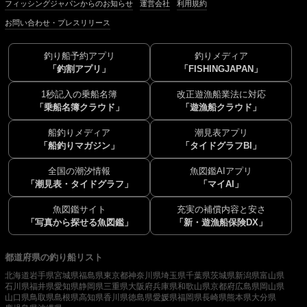
フィッシングジャパンからのお知らせ
運営会社
利用規約
お問い合わせ・プレスリリース
釣り船予約アプリ
釣りメディア
「釣割アプリ」
「FISHINGJAPAN」
1秒記入の乗船名簿
改正遊漁船業法に対応
「乗船名簿クラウド」
「遊漁船クラウド」
船釣りメディア
潮見表アプリ
「船釣りマガジン」
「タイドグラフBI」
全国の潮汐情報
魚図鑑AIアプリ
「潮見表・タイドグラフ」
「マイAI」
魚図鑑サイト
充実の補償内容と安さ
「写真から探せる魚図鑑」
「新・遊漁船保険DX」
都道府県の釣り船リスト
北海道
岩手県
宮城県
福島県
東京都
神奈川県
埼玉県
千葉県
茨城県
新潟県
富山県
石川県
福井県
愛知県
静岡県
三重県
大阪府
兵庫県
和歌山県
京都府
広島県
岡山県
山口県
鳥取県
島根県
高知県
香川県
徳島県
愛媛県
福岡県
長崎県
熊本県
大分県