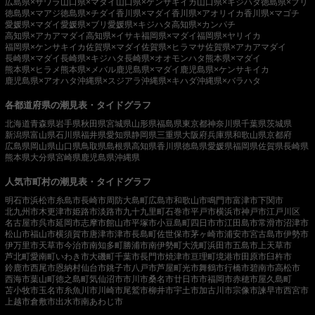
広島県×サワラ
山口県×マダイ
山口県×ケンサキイカ
山口県×キジハタ
徳島県×ブリ
徳島県×マアジ
徳島県×チダイ
香川県×マダイ
香川県×アオリイカ
香川県×マゴチ
愛媛県×マダイ
愛媛県×ブリ
愛媛県×キジハタ
高知県×カンパチ
高知県×アカアマダイ
高知県×イサキ
福岡県×マダイ
福岡県×ヤリイカ
福岡県×ケンサキイカ
佐賀県×マダイ
佐賀県×ヒラマサ
佐賀県×アカアマダイ
長崎県×マダイ
長崎県×キジハタ
長崎県×オオモンハタ
熊本県×マダイ
熊本県×ヒラメ
熊本県×メバル
鹿児島県×マダイ
鹿児島県×ケンサキイカ
鹿児島県×アオハタ
沖縄県×スジアラ
沖縄県×キハダ
沖縄県×バラハタ
各都道府県の潮見表・タイドグラフ
北海道
青森県
岩手県
秋田県
宮城県
山形県
福島県
東京都
神奈川県
千葉県
茨城県
新潟県
富山県
石川県
福井県
愛知県
静岡県
三重県
大阪府
兵庫県
和歌山県
京都府
広島県
岡山県
山口県
鳥取県
島根県
高知県
香川県
徳島県
愛媛県
福岡県
佐賀県
長崎県
熊本県
大分県
宮崎県
鹿児島県
沖縄県
人気市町村の潮見表・タイドグラフ
明石市
浜松市
糸島市
長崎市
周防大島町
広島市
和歌山市
鳴門市
富津市
下関市
北九州市
木更津市
姫路市
淡路市
九十九里町
石巻市
平戸市
横浜市
神戸市
江戸川区
名古屋市
呉市
延岡市
志摩市
館山市
平塚市
小豆島町
四日市市
江田島市
常滑市
沼津市
松山市
福山市
横須賀市
唐津市
津市
長島町
佐世保市
茅ヶ崎市
浦安市
宮古島市
伊勢市
伊万里市
天草市
今治市
南知多町
勝浦市
南伊勢町
大洗町
浜田市
五島市
上天草市
芦北町
愛南町
いわき市
大磯町
千葉市
長門市
焼津市
亘理町
境港市
田原市
臼杵市
鈴鹿市
西尾市
恩納村
仙台市
銚子市
八戸市
芦屋町
光市
舞鶴市
行橋市
碧南市
高松市
西海市
葉山町
徳之島町
気仙沼市
市川市
桑名市
廿日市市
福岡市
赤穂市
屋久島町
苫小牧市
玉名市
糸魚川市
川崎市
尾鷲市
柳井市
宇土市
加古川市
宗像市
諫早市
西宮市
上越市
倉敷市
出水市
南あわじ市