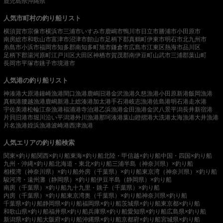
鹿児島県
沖縄県
人気市町村の釣り船リスト
横須賀市
宗像市
横浜市
三浦市
いすみ市
鹿嶋市
鴨川市
日立市
勝浦市
小田原市
南房総市
和歌山市
富津市
沼津市
館山市
足柄下郡真鶴町
伊東市
明石市
北九州市
糸島市
小浜市
福岡市
知多郡南知多町
旭市
鎌倉市
広島市
江東区
熱海市
品川区
足柄下郡湯河原町
江戸川区
大田区
神栖市
賀茂郡南伊豆町
山武市
三浦郡葉山町
長岡市
平塚市
銚子市
境港市
人気港の釣り船リスト
神湊港
大原港
鐘崎漁港
間口漁港
鹿嶋旧港
金沢漁港
久慈漁港
小田原新港
飯岡漁港
真鶴港
腰越漁港
鹿嶋新港
上総湊港
加太港
手石港
岐志漁港
佐島港
明石港
走水港
宇佐美港
松輪江奈漁港
福浦港
寺泊港
乙浜漁港
金田漁港
金沢八景平潟
長井新宿港
片貝旧港
市堀川沿い
平潟港
外川漁港
那珂湊港
葉山鐙摺港
大洗港
太海漁港
大井漁港
片名漁港
姪浜漁港
波崎港
西津漁港
人気エリアの釣り船検索
関東×釣り船
関西×釣り船
東海×釣り船
北陸・甲信越×釣り船
中国・四国×釣り船
九州・沖縄×釣り船
北海道・東北×釣り船
三浦半島（神奈川県）×釣り船
相模湾（神奈川県）×釣り船
外房（千葉県）×釣り船
東京湾（神奈川県）×釣り船
駿河湾・遠州灘（静岡県）×釣り船
伊豆半島（静岡県）×釣り船
南房（千葉県）×釣り船
九十九里・銚子（千葉県）×釣り船
内房（千葉県）×釣り船
東京湾奥（千葉県）×釣り船
神奈川県×釣り船
千葉県×釣り船
静岡県×釣り船
福岡県×釣り船
茨城県×釣り船
東京都×釣り船
和歌山県×釣り船
福井県×釣り船
兵庫県×釣り船
愛知県×釣り船
広島県×釣り船
新潟県×釣り船
大阪府×釣り船
沖縄県×釣り船
京都府×釣り船
宮城県×釣り船