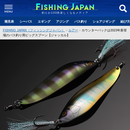
釣りが100倍楽しくなるメディア
潮見表
シーバス
エギング
アジング
バス釣り
ショアジギング
結び方
FISHING JAPAN（フィッシングジャパン）
ルアー
カウンターバックは2023年新登
場のバス釣り用ビッグスプーン【ジャッカル】