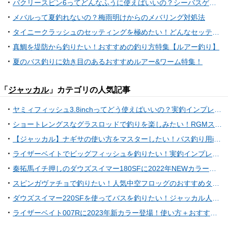
バクリースピン6ってどんなふうに使えばいいの？シーバスゲーム用スピンテールジグ
メバルって夏釣れないの？梅雨明けからのメバリング対処法
タイニークラッシュのセッティングを極めたい！どんなセッティングでバスを攻略しているの？
真鯛を堤防から釣りたい！おすすめの釣り方特集【ルアー釣り】
夏のバス釣りに効き目のあるおすすめルアー&ワーム特集！
「
ジャッカル
」カテゴリの人気記事
ヤミィフィッシュ3.8inchってどう使えばいいの？実釣インプレ特集！
ショートレングスなグラスロッドで釣りを楽しみたい！RGMスペックTの使い方特集
【ジャッカル】ナギサの使い方をマスターしたい！バス釣り用i字系ハードルアー
ライザーベイトでビッグフィッシュを釣りたい！実釣インプレやおすすめタックル特集
秦拓馬イチ押しのダウズスイマー180SFに2022年NEWカラー登場！
スピンガヴァチョで釣りたい！人気中空フロッグのおすすめタックルをチェック
ダウズスイマー220SFを使ってバスを釣りたい！ジャッカル人気ビッグベイトのおすすめカラー&実釣インプレ特集
ライザーベイト007Rに2023年新カラー登場！使い方＋おすすめロッドもチェック