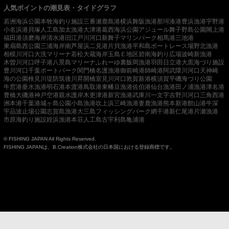
人気ポイントの潮見表・タイドグラフ
若洲海浜公園
本牧海釣り施設
三番瀬
鹿島港
横浜
舞阪漁港
那珂湊港
豊浜漁港
宇野港
小名浜港
貝塚人工島
加太漁港
大津港
葛西海浜公園
アジュール舞子
野島公園
閖上港
福田港
須磨海岸
清水港
旧江戸川河口
新舞子マリンパーク
相馬港
三池港
東扇島西公園
三浦海岸
南芦屋浜
二見港
片貝漁港
平和島ボートレース場
野北漁港
相模川河口
大洗マリーナ
若松
大蔵海岸
玉島Ｅ地区
碧南海釣り広場
波崎新漁港
木曽川河口
呼子港
八景島マリーナ
ふれーゆ裏
飯岡漁港
羽田
日立港
大黒海づり施設
豊川河口
千葉ポートパーク
関門橋
名護漁港
御前崎港
師崎港
阿武隈川河口
天神崎
海の公園
検見川堤防
筑後川昇開橋
室見川河口
敦賀新港
横須賀
平磯海づり公園
牛窓港
垂水漁港
明石港
本渡港
鳥取港
東幡豆漁港
佐伯港
仙台漁港
田ノ浦漁港
津名港
豊橋
大磯港
神戸空港親水護岸
木更津港
新宮漁港
武庫川一文字
吉野川河口
三角西港
洲本港
千葉港
城ヶ島公園
小島漁港
吹上浜
三崎漁港
妻鹿漁港
熊本新港
館山港
牛深
宇品波止場公園
志賀島漁港
大三島フィッシングパーク
網干港
新仁尾港
片瀬漁港
市原海釣り施設
姪浜漁港
本荘人工島
古宇利島
亀浦港
© FISHING JAPAN All Rights Reserved.
FISHING JAPANは、B.Creation株式会社の日本国における登録商標です。