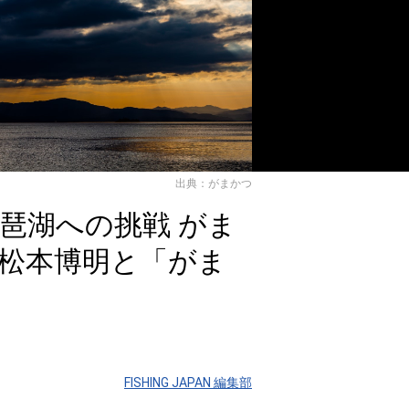
出典：がまかつ
荒ぶる琵琶湖への挑戦 がま
松本博明と「がま
FISHING JAPAN 編集部