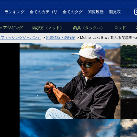
ランキング
全てのカテゴリ
全てのタグ
閲覧履歴
潮見表
ョアジギング
結び方（ノット）
釣具（タックル）
ロッド
PAN（フィッシングジャパン）
>
釣果情報・釣行記
>
Mother Lake Biwa 荒