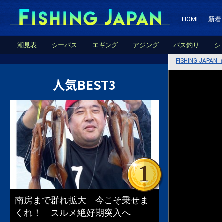
HOME
新着
潮見表
シーバス
エギング
アジング
バス釣り
シ
FISHING JA
人気BEST3
南房まで群れ拡大 今こそ乗せま
くれ！ スルメ絶好期突入へ