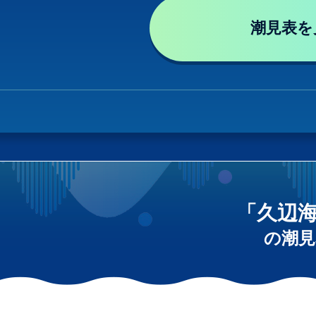
潮見表を
「久辺
の潮見