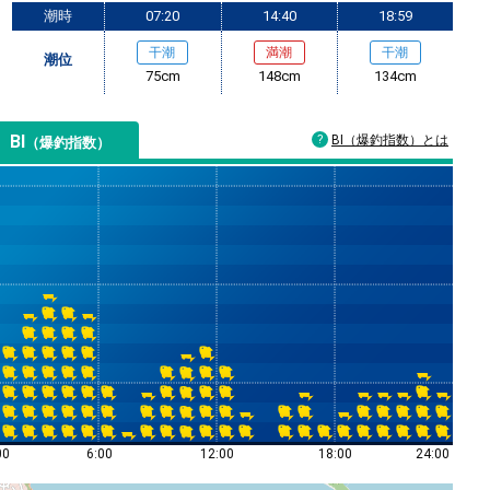
潮時
07:20
14:40
18:59
干潮
満潮
干潮
潮位
75cm
148cm
134cm
BI
BI（爆釣指数）とは
（爆釣指数）
00
6:00
12:00
18:00
24:00