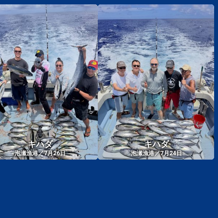
キハダ
キハダ
泡瀬漁港／7月26日
泡瀬漁港／7月24日