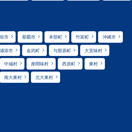
垣市
那覇市
本部町
竹富町
沖縄市
浦添市
金武町
与那原町
大宜味村
中城村
座間味村
西原町
東村
南大東村
北大東村