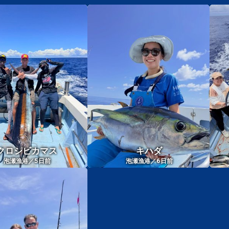
クロシビカマス
キハダ
5
6
泡瀬漁港／
日前
泡瀬漁港／
日前