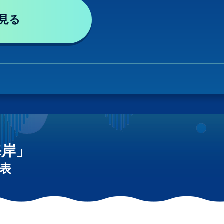
見る
海岸」
表