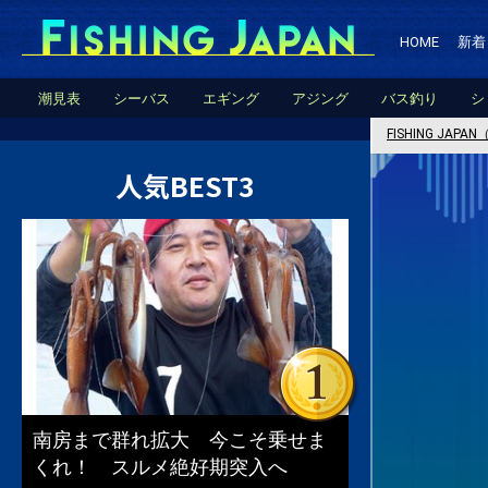
HOME
新着
潮見表
シーバス
エギング
アジング
バス釣り
シ
FISHING JA
人気BEST3
南房まで群れ拡大 今こそ乗せま
くれ！ スルメ絶好期突入へ