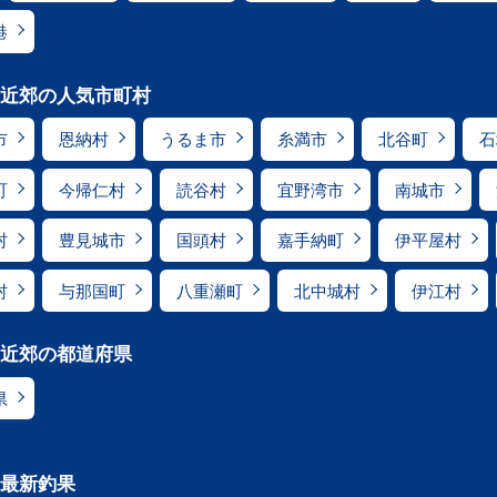
港
近郊の人気市町村
市
恩納村
うるま市
糸満市
北谷町
石
町
今帰仁村
読谷村
宜野湾市
南城市
村
豊見城市
国頭村
嘉手納町
伊平屋村
村
与那国町
八重瀬町
北中城村
伊江村
近郊の都道府県
県
最新釣果