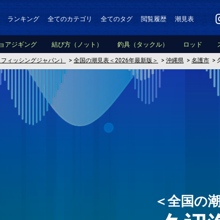
ランキング
全てのカテゴリ
全てのタグ
閲覧履歴
潮見表
ョアジギング
結び方（ノット）
釣具（タックル）
ロッド
PAN（フィッシングジャパン）
>
全国の潮見表＜2026年最新版＞
>
沖縄県
>
名護市
>
＜全国の