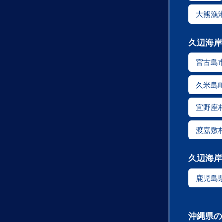
大熊漁
久辺海岸
宮古島
久米島
宜野座
渡嘉敷
久辺海岸
鹿児島
沖縄県の