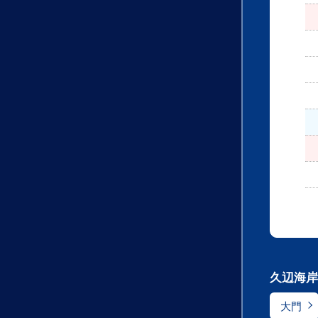
久辺海岸
大門