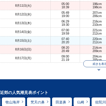
05:00
196cm
8月11日(火)
18:39
198cm
05:49
207cm
8月12日(水)
19:00
206cm
06:29
216cm
8月13日(木)
19:30
210cm
07:00
221cm
8月14日(金)
19:59
212cm
07:40
220cm
8月15日(土)
20:20
212cm
08:20
214cm
8月16日(日)
20:49
209cm
09:00
204cm
8月17日(月)
21:19
205cm
続きを表
近郊の人気潮見表ポイント
牧山海岸
梵天の鼻
田楽鼻
仏崎
佐陀川