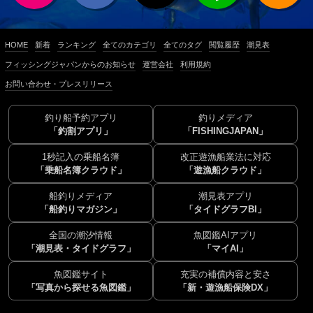
HOME
新着
ランキング
全てのカテゴリ
全てのタグ
閲覧履歴
潮見表
フィッシングジャパンからのお知らせ
運営会社
利用規約
お問い合わせ・プレスリリース
釣り船予約アプリ
釣りメディア
「釣割アプリ」
「FISHINGJAPAN」
1秒記入の乗船名簿
改正遊漁船業法に対応
「乗船名簿クラウド」
「遊漁船クラウド」
船釣りメディア
潮見表アプリ
「船釣りマガジン」
「タイドグラフBI」
全国の潮汐情報
魚図鑑AIアプリ
「潮見表・タイドグラフ」
「マイAI」
魚図鑑サイト
充実の補償内容と安さ
「写真から探せる魚図鑑」
「新・遊漁船保険DX」