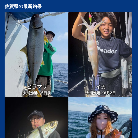
佐賀県の最新釣果
ヒラマサ
イカ
6
大浦漁港／
日前
大浦漁港／8月2日