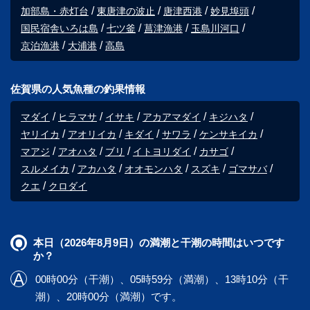
加部島・赤灯台
東唐津の波止
唐津西港
妙見埠頭
国民宿舎いろは島
七ツ釜
菖津漁港
玉島川河口
京泊漁港
大浦港
高島
佐賀県の人気魚種の釣果情報
マダイ
ヒラマサ
イサキ
アカアマダイ
キジハタ
ヤリイカ
アオリイカ
キダイ
サワラ
ケンサキイカ
マアジ
アオハタ
ブリ
イトヨリダイ
カサゴ
スルメイカ
アカハタ
オオモンハタ
スズキ
ゴマサバ
クエ
クロダイ
本日（2026年8月9日）の満潮と干潮の時間はいつです
か？
00時00分（干潮）、05時59分（満潮）、13時10分（干
潮）、20時00分（満潮）です。