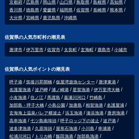
京都府
広島県
岡山県
山口県
鳥取県
島根県
高知県
香川県
徳島県
愛媛県
福岡県
佐賀県
長崎県
熊本県
大分県
宮崎県
鹿児島県
沖縄県
佐賀県の人気市町村の潮見表
唐津市
伊万里市
佐賀市
太良町
玄海町
鹿島市
小城市
佐賀県の人気ポイントの潮見表
呼子港
筑後川昇開橋
仮屋湾遊漁センター
唐津東港
名護屋漁港
波戸岬
浦ノ崎港
星賀漁港
伊万里湾大橋
小友漁港
住ノ江
馬渡島
嘉瀬川河口
竹崎島
加部島・呼子大橋
小島公園
加唐島
相賀漁港
名護屋浦
玄海海上温泉パレア横波止
浜玉漁港
湊浜漁港
唐房漁港
高串漁港
七ツ島南埠頭
呼子ロッジ下の波止
波戸港
波多津漁港
久原埠頭
屋形石漁港
小川島
串浦港
松浦川河口
トリカ崎
飯田漁港
加部島漁港