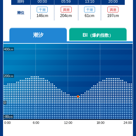
潮時
00:00
05:59
13:10
20:00
干潮
満潮
干潮
満潮
潮位
146cm
204cm
61cm
197cm
潮汐
BI
（爆釣指数）
400
200
0
-80
0:00
6:00
12:00
18:00
24:00
Leaflet
| ©
OpenStreetMap contributors