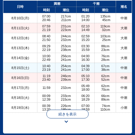
+
満潮
干潮
日時
潮名
−
時刻
潮位
時刻
潮位
07:00
217cm
01:20
135cm
8月10日(月)
中潮
20:46
211cm
14:00
45cm
07:59
231cm
02:10
119cm
8月11日(火)
大潮
21:19
223cm
14:49
32cm
08:40
244cm
02:59
103cm
8月12日(水)
大潮
21:50
232cm
15:20
25cm
09:29
253cm
03:30
88cm
8月13日(木)
大潮
22:19
238cm
15:59
23cm
10:00
256cm
04:00
76cm
8月14日(金)
大潮
22:49
241cm
16:30
28cm
10:40
254cm
04:39
67cm
8月15日(土)
中潮
23:19
241cm
17:00
38cm
11:19
246cm
05:10
62cm
8月16日(日)
中潮
23:40
239cm
17:30
52cm
05:49
62cm
8月17日(月)
11:59
232cm
中潮
18:00
70cm
00:09
233cm
06:20
66cm
8月18日(火)
中潮
12:39
215cm
18:29
89cm
00:39
226cm
07:00
74cm
8月19日(水)
小潮
13:20
195cm
18:59
110cm
続きを表示