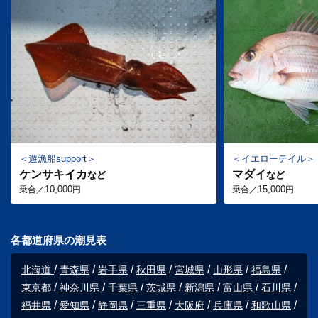
遊漁船support
イエローテイル
ケンサキイカ
マダイ
など
など
10,000
15,000
乗合／
円
乗合／
円
各都道府県の潮見表
北海道
青森県
岩手県
秋田県
宮城県
山形県
福島県
東京都
神奈川県
千葉県
茨城県
新潟県
富山県
石川県
福井県
愛知県
静岡県
三重県
大阪府
兵庫県
和歌山県