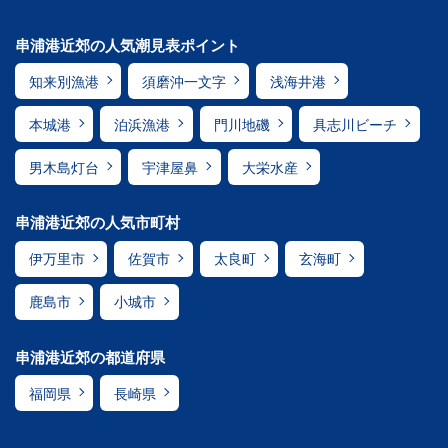
串浦港近郊の人気潮見表ポイント
知来別漁港
須磨沖一文字
浅海井港
本城港
泊浜漁港
門川地磯
具志川ビーチ
男木島灯台
宇津屋鼻
大栄水産
串浦港近郊の人気市町村
伊万里市
佐賀市
太良町
玄海町
鹿島市
小城市
串浦港近郊の都道府県
福岡県
長崎県