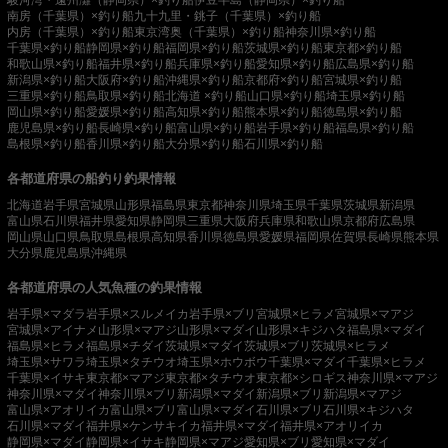
駿河湾・遠州灘（静岡県）×釣り船
伊豆半島（静岡県）×釣り船
南房（千葉県）×釣り船
九十九里・銚子（千葉県）×釣り船
内房（千葉県）×釣り船
東京湾奥（千葉県）×釣り船
神奈川県×釣り船
千葉県×釣り船
静岡県×釣り船
福岡県×釣り船
茨城県×釣り船
東京都×釣り船
和歌山県×釣り船
福井県×釣り船
兵庫県×釣り船
愛知県×釣り船
広島県×釣り船
新潟県×釣り船
大阪府×釣り船
沖縄県×釣り船
京都府×釣り船
宮城県×釣り船
三重県×釣り船
鳥取県×釣り船
北海道 ×釣り船
山口県×釣り船
埼玉県×釣り船
岡山県×釣り船
愛媛県×釣り船
高知県×釣り船
熊本県×釣り船
徳島県×釣り船
鹿児島県×釣り船
長崎県×釣り船
富山県×釣り船
岩手県×釣り船
福島県×釣り船
島根県×釣り船
香川県×釣り船
大分県×釣り船
石川県×釣り船
各都道府県の船釣り釣果情報
北海道
岩手県
宮城県
山形県
福島県
東京都
神奈川県
埼玉県
千葉県
茨城県
新潟県
富山県
石川県
福井県
愛知県
静岡県
三重県
大阪府
兵庫県
和歌山県
京都府
広島県
岡山県
山口県
鳥取県
島根県
高知県
香川県
徳島県
愛媛県
福岡県
佐賀県
長崎県
熊本県
大分県
鹿児島県
沖縄県
各都道府県の人気魚種の釣果情報
岩手県×マダラ
岩手県×スルメイカ
岩手県×ブリ
宮城県×ヒラメ
宮城県×マアジ
宮城県×アイナメ
山形県×マアジ
山形県×マダイ
山形県×キジハタ
福島県×マダイ
福島県×ヒラメ
福島県×チダイ
茨城県×マダイ
茨城県×ブリ
茨城県×ヒラメ
埼玉県×サワラ
埼玉県×タチウオ
埼玉県×ホウボウ
千葉県×マダイ
千葉県×ヒラメ
千葉県×イサキ
東京都×マアジ
東京都×タチウオ
東京都×シロギス
神奈川県×マアジ
神奈川県×マダイ
神奈川県×ブリ
新潟県×マダイ
新潟県×ブリ
新潟県×マアジ
富山県×アオリイカ
富山県×ブリ
富山県×マダイ
石川県×ブリ
石川県×キジハタ
石川県×マダイ
福井県×ケンサキイカ
福井県×マダイ
福井県×アオリイカ
静岡県×マダイ
静岡県×イサキ
静岡県×マアジ
愛知県×ブリ
愛知県×マダイ