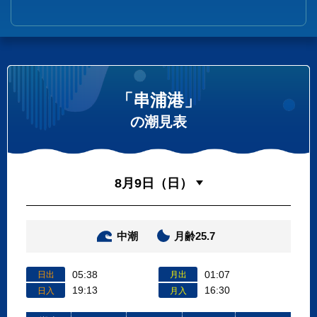
「串浦港」
の潮見表
中潮
月齢25.7
05:38
01:07
日出
月出
19:13
16:30
日入
月入