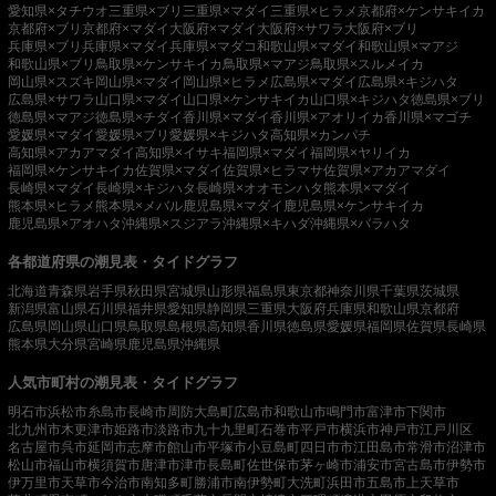
愛知県×タチウオ
三重県×ブリ
三重県×マダイ
三重県×ヒラメ
京都府×ケンサキイカ
京都府×ブリ
京都府×マダイ
大阪府×マダイ
大阪府×サワラ
大阪府×ブリ
兵庫県×ブリ
兵庫県×マダイ
兵庫県×マダコ
和歌山県×マダイ
和歌山県×マアジ
和歌山県×ブリ
鳥取県×ケンサキイカ
鳥取県×マアジ
鳥取県×スルメイカ
岡山県×スズキ
岡山県×マダイ
岡山県×ヒラメ
広島県×マダイ
広島県×キジハタ
広島県×サワラ
山口県×マダイ
山口県×ケンサキイカ
山口県×キジハタ
徳島県×ブリ
徳島県×マアジ
徳島県×チダイ
香川県×マダイ
香川県×アオリイカ
香川県×マゴチ
愛媛県×マダイ
愛媛県×ブリ
愛媛県×キジハタ
高知県×カンパチ
高知県×アカアマダイ
高知県×イサキ
福岡県×マダイ
福岡県×ヤリイカ
福岡県×ケンサキイカ
佐賀県×マダイ
佐賀県×ヒラマサ
佐賀県×アカアマダイ
長崎県×マダイ
長崎県×キジハタ
長崎県×オオモンハタ
熊本県×マダイ
熊本県×ヒラメ
熊本県×メバル
鹿児島県×マダイ
鹿児島県×ケンサキイカ
鹿児島県×アオハタ
沖縄県×スジアラ
沖縄県×キハダ
沖縄県×バラハタ
各都道府県の潮見表・タイドグラフ
北海道
青森県
岩手県
秋田県
宮城県
山形県
福島県
東京都
神奈川県
千葉県
茨城県
新潟県
富山県
石川県
福井県
愛知県
静岡県
三重県
大阪府
兵庫県
和歌山県
京都府
広島県
岡山県
山口県
鳥取県
島根県
高知県
香川県
徳島県
愛媛県
福岡県
佐賀県
長崎県
熊本県
大分県
宮崎県
鹿児島県
沖縄県
人気市町村の潮見表・タイドグラフ
明石市
浜松市
糸島市
長崎市
周防大島町
広島市
和歌山市
鳴門市
富津市
下関市
北九州市
木更津市
姫路市
淡路市
九十九里町
石巻市
平戸市
横浜市
神戸市
江戸川区
名古屋市
呉市
延岡市
志摩市
館山市
平塚市
小豆島町
四日市市
江田島市
常滑市
沼津市
松山市
福山市
横須賀市
唐津市
津市
長島町
佐世保市
茅ヶ崎市
浦安市
宮古島市
伊勢市
伊万里市
天草市
今治市
南知多町
勝浦市
南伊勢町
大洗町
浜田市
五島市
上天草市