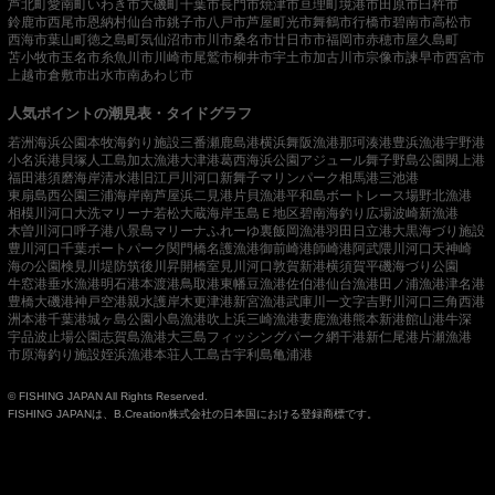
芦北町
愛南町
いわき市
大磯町
千葉市
長門市
焼津市
亘理町
境港市
田原市
臼杵市
鈴鹿市
西尾市
恩納村
仙台市
銚子市
八戸市
芦屋町
光市
舞鶴市
行橋市
碧南市
高松市
西海市
葉山町
徳之島町
気仙沼市
市川市
桑名市
廿日市市
福岡市
赤穂市
屋久島町
苫小牧市
玉名市
糸魚川市
川崎市
尾鷲市
柳井市
宇土市
加古川市
宗像市
諫早市
西宮市
上越市
倉敷市
出水市
南あわじ市
人気ポイントの潮見表・タイドグラフ
若洲海浜公園
本牧海釣り施設
三番瀬
鹿島港
横浜
舞阪漁港
那珂湊港
豊浜漁港
宇野港
小名浜港
貝塚人工島
加太漁港
大津港
葛西海浜公園
アジュール舞子
野島公園
閖上港
福田港
須磨海岸
清水港
旧江戸川河口
新舞子マリンパーク
相馬港
三池港
東扇島西公園
三浦海岸
南芦屋浜
二見港
片貝漁港
平和島ボートレース場
野北漁港
相模川河口
大洗マリーナ
若松
大蔵海岸
玉島Ｅ地区
碧南海釣り広場
波崎新漁港
木曽川河口
呼子港
八景島マリーナ
ふれーゆ裏
飯岡漁港
羽田
日立港
大黒海づり施設
豊川河口
千葉ポートパーク
関門橋
名護漁港
御前崎港
師崎港
阿武隈川河口
天神崎
海の公園
検見川堤防
筑後川昇開橋
室見川河口
敦賀新港
横須賀
平磯海づり公園
牛窓港
垂水漁港
明石港
本渡港
鳥取港
東幡豆漁港
佐伯港
仙台漁港
田ノ浦漁港
津名港
豊橋
大磯港
神戸空港親水護岸
木更津港
新宮漁港
武庫川一文字
吉野川河口
三角西港
洲本港
千葉港
城ヶ島公園
小島漁港
吹上浜
三崎漁港
妻鹿漁港
熊本新港
館山港
牛深
宇品波止場公園
志賀島漁港
大三島フィッシングパーク
網干港
新仁尾港
片瀬漁港
市原海釣り施設
姪浜漁港
本荘人工島
古宇利島
亀浦港
© FISHING JAPAN All Rights Reserved.
FISHING JAPANは、B.Creation株式会社の日本国における登録商標です。