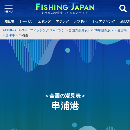
釣りが100倍楽しくなるメディア
潮見表
シーバス
エギング
アジング
バス釣り
ショアジギング
結び方
FISHING JAPAN（フィッシングジャパン）
全国の潮見表＜2026年最新版＞
佐賀県
唐津市
串浦港
＜全国の潮見表＞
串浦港