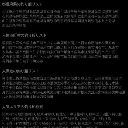
都道府県の釣り船リスト
北海道
岩手県
宮城県
福島県
東京都
神奈川県
埼玉県
千葉県
茨城県
新潟県
富山県
石川県
福井県
愛知県
静岡県
三重県
大阪府
兵庫県
和歌山県
京都府
広島県
岡山県
山口県
鳥取県
島根県
高知県
香川県
徳島県
愛媛県
福岡県
長崎県
熊本県
大分県
鹿児島県
沖縄県
人気市町村の釣り船リスト
横須賀市
宗像市
横浜市
三浦市
いすみ市
鹿嶋市
鴨川市
日立市
勝浦市
小田原市
南房総市
和歌山市
富津市
沼津市
館山市
足柄下郡真鶴町
伊東市
明石市
北九州市
糸島市
小浜市
福岡市
知多郡南知多町
旭市
鎌倉市
広島市
江東区
熱海市
品川区
足柄下郡湯河原町
江戸川区
大田区
神栖市
賀茂郡南伊豆町
山武市
三浦郡葉山町
長岡市
平塚市
銚子市
境港市
人気港の釣り船リスト
神湊港
大原港
鐘崎漁港
間口漁港
鹿嶋旧港
金沢漁港
久慈漁港
小田原新港
飯岡漁港
真鶴港
腰越漁港
鹿嶋新港
上総湊港
加太港
手石港
岐志漁港
佐島港
明石港
走水港
宇佐美港
松輪江奈漁港
福浦港
寺泊港
乙浜漁港
金田漁港
金沢八景平潟
長井新宿港
片貝旧港
市堀川沿い
平潟港
外川漁港
那珂湊港
葉山鐙摺港
大洗港
太海漁港
大井漁港
片名漁港
姪浜漁港
波崎港
西津漁港
人気エリアの釣り船検索
関東×釣り船
関西×釣り船
東海×釣り船
北陸・甲信越×釣り船
中国・四国×釣り船
九州・沖縄×釣り船
北海道・東北×釣り船
三浦半島（神奈川県）×釣り船
相模湾（神奈川県）×釣り船
外房（千葉県）×釣り船
東京湾（神奈川県）×釣り船