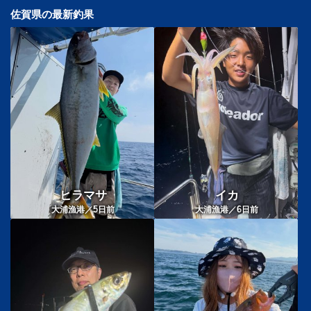
佐賀県の最新釣果
ヒラマサ
イカ
5
6
大浦漁港／
日前
大浦漁港／
日前