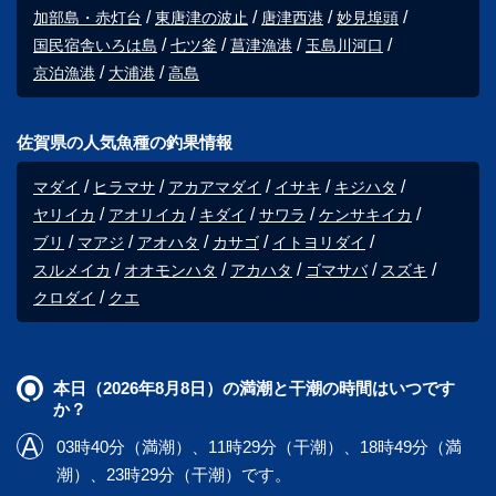
加部島・赤灯台
東唐津の波止
唐津西港
妙見埠頭
国民宿舎いろは島
七ツ釜
菖津漁港
玉島川河口
京泊漁港
大浦港
高島
佐賀県の人気魚種の釣果情報
マダイ
ヒラマサ
アカアマダイ
イサキ
キジハタ
ヤリイカ
アオリイカ
キダイ
サワラ
ケンサキイカ
ブリ
マアジ
アオハタ
カサゴ
イトヨリダイ
スルメイカ
オオモンハタ
アカハタ
ゴマサバ
スズキ
クロダイ
クエ
本日（2026年8月8日）の満潮と干潮の時間はいつです
か？
03時40分（満潮）、11時29分（干潮）、18時49分（満
潮）、23時29分（干潮）です。