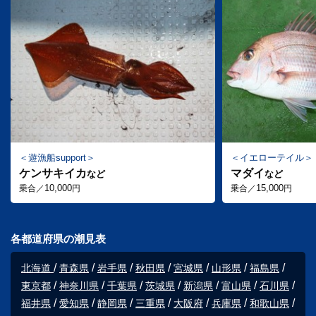
遊漁船support
イエローテイル
ケンサキイカ
マダイ
など
など
10,000
15,000
乗合／
円
乗合／
円
各都道府県の潮見表
北海道
青森県
岩手県
秋田県
宮城県
山形県
福島県
東京都
神奈川県
千葉県
茨城県
新潟県
富山県
石川県
福井県
愛知県
静岡県
三重県
大阪府
兵庫県
和歌山県