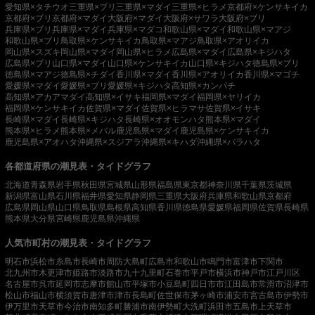
愛知県×タチウオ
三重県×ブリ
三重県×マダイ
三重県×ヒラメ
京都府×ケンサキイカ
京都府×ブリ
京都府×マダイ
大阪府×マダイ
大阪府×サワラ
大阪府×ブリ
兵庫県×ブリ
兵庫県×マダイ
兵庫県×マダコ
和歌山県×マダイ
和歌山県×マアジ
和歌山県×ブリ
鳥取県×ケンサキイカ
鳥取県×マアジ
鳥取県×アオリイカ
岡山県×スズキ
岡山県×マダイ
岡山県×ヒラメ
広島県×マダイ
広島県×キジハタ
広島県×ブリ
山口県×マダイ
山口県×ケンサキイカ
山口県×キジハタ
徳島県×ブリ
徳島県×マアジ
徳島県×チダイ
香川県×マダイ
香川県×アオリイカ
香川県×マゴチ
愛媛県×マダイ
愛媛県×ブリ
愛媛県×キジハタ
高知県×カンパチ
高知県×アカアマダイ
高知県×イサキ
福岡県×マダイ
福岡県×ヤリイカ
福岡県×ケンサキイカ
佐賀県×マダイ
佐賀県×ヒラマサ
佐賀県×イサキ
長崎県×マダイ
長崎県×キジハタ
長崎県×オオモンハタ
熊本県×マダイ
熊本県×ヒラメ
熊本県×メバル
鹿児島県×マダイ
鹿児島県×ケンサキイカ
鹿児島県×アオハタ
沖縄県×スジアラ
沖縄県×キハダ
沖縄県×バラハタ
各都道府県の潮見表・タイドグラフ
北海道
青森県
岩手県
秋田県
宮城県
山形県
福島県
東京都
神奈川県
千葉県
茨城県
新潟県
富山県
石川県
福井県
愛知県
静岡県
三重県
大阪府
兵庫県
和歌山県
京都府
広島県
岡山県
山口県
鳥取県
島根県
高知県
香川県
徳島県
愛媛県
福岡県
佐賀県
長崎県
熊本県
大分県
宮崎県
鹿児島県
沖縄県
人気市町村の潮見表・タイドグラフ
明石市
浜松市
糸島市
長崎市
周防大島町
広島市
和歌山市
鳴門市
富津市
下関市
北九州市
木更津市
姫路市
淡路市
九十九里町
石巻市
平戸市
横浜市
神戸市
江戸川区
名古屋市
呉市
延岡市
志摩市
館山市
平塚市
小豆島町
四日市市
江田島市
常滑市
沼津市
松山市
福山市
横須賀市
唐津市
津市
長島町
佐世保市
茅ヶ崎市
浦安市
宮古島市
伊勢市
伊万里市
天草市
今治市
南知多町
勝浦市
南伊勢町
大洗町
浜田市
五島市
上天草市