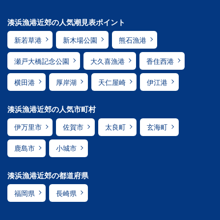
湊浜漁港近郊の人気潮見表ポイント
新若草港
新木場公園
熊石漁港
瀬戸大橋記念公園
大久喜漁港
香住西港
横田港
厚岸湖
天仁屋崎
伊江港
湊浜漁港近郊の人気市町村
伊万里市
佐賀市
太良町
玄海町
鹿島市
小城市
湊浜漁港近郊の都道府県
福岡県
長崎県