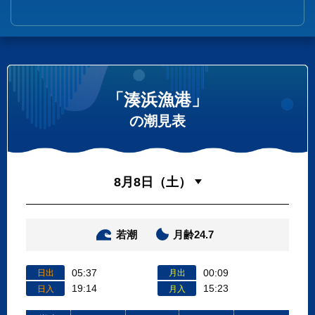
「湊浜漁港」
の潮見表
若潮
月齢24.7
05:37
00:09
日出
月出
19:14
15:23
日入
月入