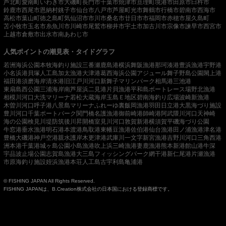
芦北町
愛南町
いわき市
大磯町
長門市
千葉市
焼津市
亘理町
境港市
田原市
臼杵市
鈴鹿市
西尾市
恩納村
銚子市
仙台市
八戸市
芦屋町
光市
舞鶴市
行橋市
碧南市
西海市
高松市
葉山町
徳之島町
気仙沼市
市川市
桑名市
廿日市市
福岡市
赤穂市
屋久島町
苫小牧市
玉名市
糸魚川市
川崎市
尾鷲市
柳井市
宇土市
加古川市
宗像市
諫早市
西宮市
上越市
倉敷市
出水市
南あわじ市
人気ポイントの潮見表・タイドグラフ
若洲海浜公園
本牧海釣り施設
三番瀬
鹿島港
横浜
舞阪漁港
那珂湊港
豊浜漁港
宇野港
小名浜港
貝塚人工島
加太漁港
大津港
葛西海浜公園
アジュール舞子
野島公園
閖上港
福田港
須磨海岸
清水港
旧江戸川河口
新舞子マリンパーク
相馬港
三池港
東扇島西公園
三浦海岸
南芦屋浜
二見港
片貝漁港
平和島ボートレース場
野北漁港
相模川河口
大洗マリーナ
若松
大蔵海岸
玉島Ｅ地区
碧南海釣り広場
波崎新漁港
木曽川河口
呼子港
八景島マリーナ
ふれーゆ裏
飯岡漁港
羽田
日立港
大黒海づり施設
豊川河口
千葉ポートパーク
関門橋
名護漁港
御前崎港
師崎港
阿武隈川河口
天神崎
海の公園
検見川堤防
筑後川昇開橋
室見川河口
敦賀新港
横須賀
平磯海づり公園
牛窓港
垂水漁港
明石港
本渡港
鳥取港
東幡豆漁港
佐伯港
仙台漁港
田ノ浦漁港
津名港
豊橋
大磯港
神戸空港親水護岸
木更津港
武庫川一文字
新宮漁港
吉野川河口
三角西港
洲本港
千葉港
城ヶ島公園
小島漁港
吹上浜
三崎漁港
妻鹿漁港
熊本新港
館山港
牛深
宇品波止場公園
志賀島漁港
大三島フィッシングパーク
網干港
新仁尾港
片瀬漁港
市原海釣り施設
姪浜漁港
本荘人工島
古宇利島
亀浦港
© FISHING JAPAN All Rights Reserved.
FISHING JAPANは、B.Creation株式会社の日本国における登録商標です。