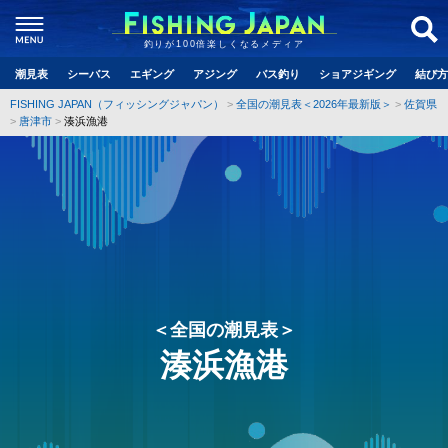
釣りが100倍楽しくなるメディア
潮見表
シーバス
エギング
アジング
バス釣り
ショアジギング
結び方
FISHING JAPAN（フィッシングジャパン）
全国の潮見表＜2026年最新版＞
佐賀県
唐津市
湊浜漁港
＜全国の潮見表＞
湊浜漁港