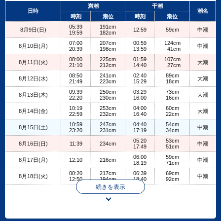
+
満潮
干潮
日時
潮名
−
時刻
潮位
時刻
潮位
05:39
191cm
8月9日(日)
12:59
59cm
中潮
19:59
182cm
07:00
207cm
00:59
124cm
8月10日(月)
中潮
20:39
198cm
13:59
41cm
08:00
225cm
01:59
107cm
8月11日(火)
大潮
21:10
212cm
14:40
27cm
08:50
241cm
02:40
89cm
8月12日(水)
大潮
21:49
223cm
15:29
18cm
09:39
250cm
03:29
73cm
8月13日(木)
大潮
22:20
230cm
16:00
16cm
10:19
253cm
04:00
60cm
8月14日(金)
大潮
22:59
232cm
16:40
22cm
10:59
247cm
04:40
54cm
8月15日(土)
中潮
23:20
231cm
17:19
34cm
05:20
53cm
8月16日(日)
11:39
234cm
中潮
17:49
51cm
06:00
59cm
8月17日(月)
12:10
216cm
中潮
18:19
71cm
00:20
217cm
06:39
69cm
8月18日(火)
中潮
12:50
194cm
18:40
92cm
続きを表示