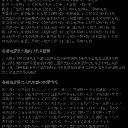
駿河湾・遠州灘（静岡県）×釣り船
伊豆半島（静岡県）×釣り船
南房（千葉県）×釣り船
九十九里・銚子（千葉県）×釣り船
内房（千葉県）×釣り船
東京湾奥（千葉県）×釣り船
神奈川県×釣り船
千葉県×釣り船
静岡県×釣り船
福岡県×釣り船
茨城県×釣り船
東京都×釣り船
和歌山県×釣り船
福井県×釣り船
兵庫県×釣り船
愛知県×釣り船
広島県×釣り船
新潟県×釣り船
大阪府×釣り船
沖縄県×釣り船
京都府×釣り船
宮城県×釣り船
三重県×釣り船
鳥取県×釣り船
北海道 ×釣り船
山口県×釣り船
埼玉県×釣り船
岡山県×釣り船
愛媛県×釣り船
高知県×釣り船
熊本県×釣り船
徳島県×釣り船
鹿児島県×釣り船
長崎県×釣り船
富山県×釣り船
岩手県×釣り船
福島県×釣り船
島根県×釣り船
香川県×釣り船
大分県×釣り船
石川県×釣り船
各都道府県の船釣り釣果情報
北海道
岩手県
宮城県
山形県
福島県
東京都
神奈川県
埼玉県
千葉県
茨城県
新潟県
富山県
石川県
福井県
愛知県
静岡県
三重県
大阪府
兵庫県
和歌山県
京都府
広島県
岡山県
山口県
鳥取県
島根県
高知県
香川県
徳島県
愛媛県
福岡県
佐賀県
長崎県
熊本県
大分県
鹿児島県
沖縄県
各都道府県の人気魚種の釣果情報
岩手県×マダラ
岩手県×スルメイカ
岩手県×ブリ
宮城県×ヒラメ
宮城県×マアジ
宮城県×アイナメ
山形県×マアジ
山形県×マダイ
山形県×キジハタ
福島県×マダイ
福島県×ヒラメ
福島県×チダイ
茨城県×マダイ
茨城県×ブリ
茨城県×ヒラメ
埼玉県×サワラ
埼玉県×タチウオ
埼玉県×ホウボウ
千葉県×マダイ
千葉県×ヒラメ
千葉県×イサキ
東京都×マアジ
東京都×タチウオ
東京都×シロギス
神奈川県×マアジ
神奈川県×マダイ
神奈川県×ブリ
新潟県×マダイ
新潟県×ブリ
新潟県×マアジ
富山県×アオリイカ
富山県×ブリ
富山県×マダイ
石川県×ブリ
石川県×キジハタ
石川県×マダイ
福井県×ケンサキイカ
福井県×マダイ
福井県×アオリイカ
静岡県×マダイ
静岡県×イサキ
静岡県×マアジ
愛知県×ブリ
愛知県×マダイ