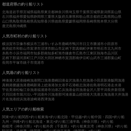
都道府県の釣り船リスト
北海道
岩手県
宮城県
福島県
東京都
神奈川県
埼玉県
千葉県
茨城県
新潟県
富山県
石川県
福井県
愛知県
静岡県
三重県
大阪府
兵庫県
和歌山県
京都府
広島県
岡山県
山口県
鳥取県
島根県
高知県
香川県
徳島県
愛媛県
福岡県
長崎県
熊本県
大分県
鹿児島県
沖縄県
人気市町村の釣り船リスト
横須賀市
宗像市
横浜市
三浦市
いすみ市
鹿嶋市
鴨川市
日立市
勝浦市
小田原市
南房総市
和歌山市
富津市
沼津市
館山市
足柄下郡真鶴町
伊東市
明石市
北九州市
糸島市
小浜市
福岡市
知多郡南知多町
旭市
鎌倉市
広島市
江東区
熱海市
品川区
足柄下郡湯河原町
江戸川区
大田区
神栖市
賀茂郡南伊豆町
山武市
三浦郡葉山町
長岡市
平塚市
銚子市
境港市
人気港の釣り船リスト
神湊港
大原港
鐘崎漁港
間口漁港
鹿嶋旧港
金沢漁港
久慈漁港
小田原新港
飯岡漁港
真鶴港
腰越漁港
鹿嶋新港
上総湊港
加太港
手石港
岐志漁港
佐島港
明石港
走水港
宇佐美港
松輪江奈漁港
福浦港
寺泊港
乙浜漁港
金田漁港
金沢八景平潟
長井新宿港
片貝旧港
市堀川沿い
平潟港
外川漁港
那珂湊港
葉山鐙摺港
大洗港
太海漁港
大井漁港
片名漁港
姪浜漁港
波崎港
西津漁港
人気エリアの釣り船検索
関東×釣り船
関西×釣り船
東海×釣り船
北陸・甲信越×釣り船
中国・四国×釣り船
九州・沖縄×釣り船
北海道・東北×釣り船
三浦半島（神奈川県）×釣り船
相模湾（神奈川県）×釣り船
外房（千葉県）×釣り船
東京湾（神奈川県）×釣り船