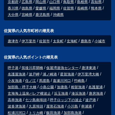
京都府
広島県
岡山県
山口県
鳥取県
島根県
高知県
香川県
徳島県
愛媛県
福岡県
佐賀県
長崎県
熊本県
大分県
宮崎県
鹿児島県
沖縄県
佐賀県の人気市町村の潮見表
唐津市
伊万里市
佐賀市
太良町
玄海町
鹿島市
小城市
佐賀県の人気ポイントの潮見表
呼子港
筑後川昇開橋
仮屋湾遊漁センター
唐津東港
名護屋漁港
波戸岬
浦ノ崎港
星賀漁港
伊万里湾大橋
小友漁港
住ノ江
馬渡島
嘉瀬川河口
竹崎島
加部島・呼子大橋
小島公園
加唐島
相賀漁港
名護屋浦
玄海海上温泉パレア横波止
浜玉漁港
湊浜漁港
唐房漁港
高串漁港
七ツ島南埠頭
呼子ロッジ下の波止
波戸港
波多津漁港
久原埠頭
屋形石漁港
小川島
串浦港
松浦川河口
トリカ崎
飯田漁港
加部島漁港