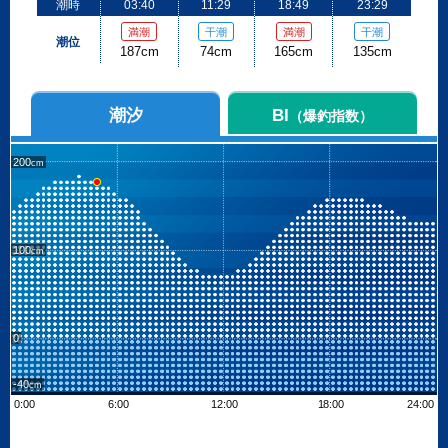
潮時
03:40
11:29
18:49
23:29
満潮
干潮
満潮
干潮
潮位
187cm
74cm
165cm
135cm
潮汐
BI
（爆釣指数）
200
100
0
-40
0:00
6:00
12:00
18:00
24:00
Leaflet
| ©
OpenStreetMap contributors