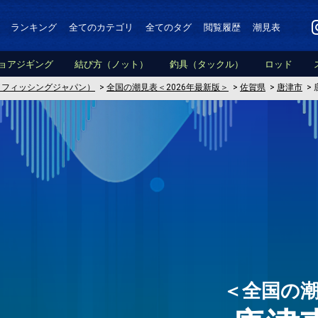
ランキング
全てのカテゴリ
全てのタグ
閲覧履歴
潮見表
ョアジギング
結び方（ノット）
釣具（タックル）
ロッド
PAN（フィッシングジャパン）
>
全国の潮見表＜2026年最新版＞
>
佐賀県
>
唐津市
>
＜全国の