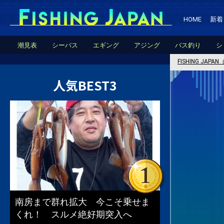
HOME
新着
潮見表
シーバス
エギング
アジング
バス釣り
シ
FISHING JA
人気BEST3
南房まで群れ拡大 今こそ乗せま
くれ！ スルメ絶好期突入へ