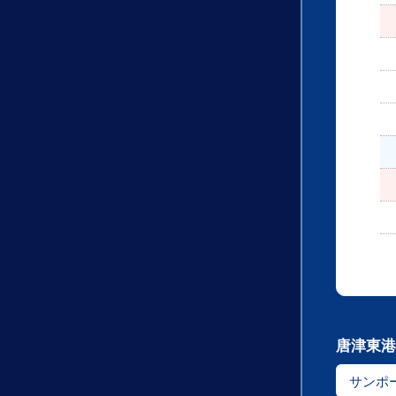
唐津東港
サンポ