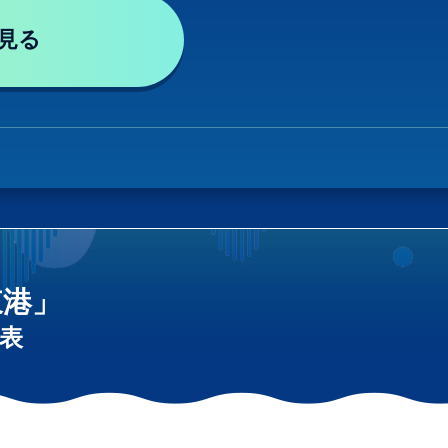
見る
東港」
表