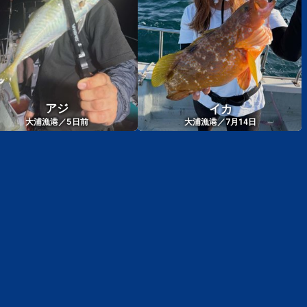
アジ
イカ
5
大浦漁港／
日前
大浦漁港／7月14日