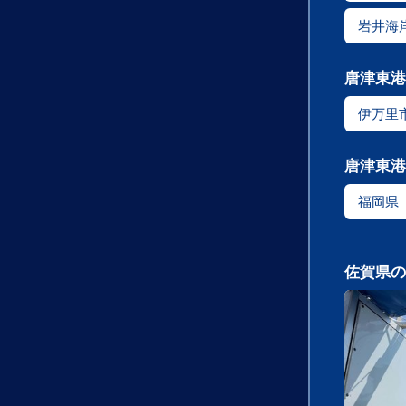
岩井海
唐津東港
伊万里
唐津東港
福岡県
佐賀県の