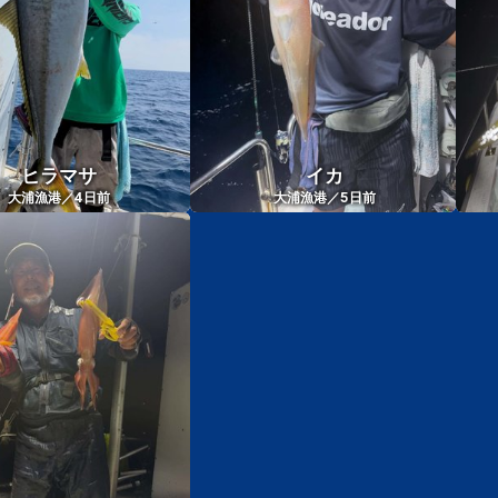
ヒラマサ
イカ
4
5
大浦漁港／
日前
大浦漁港／
日前