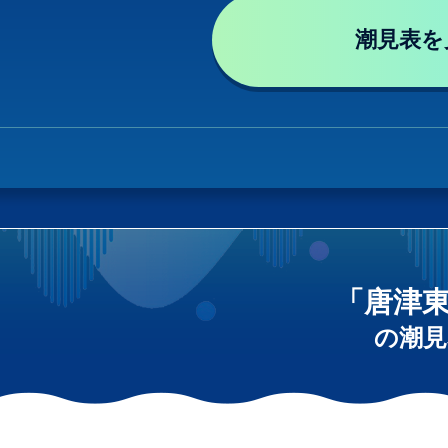
潮見表を
「唐津
の潮見