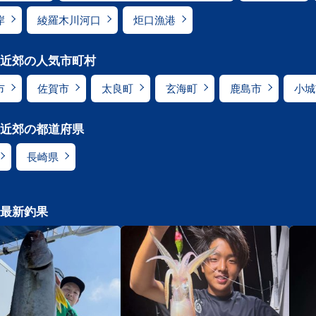
岸
綾羅木川河口
炬口漁港
近郊の人気市町村
市
佐賀市
太良町
玄海町
鹿島市
小城
近郊の都道府県
長崎県
最新釣果