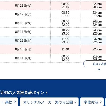
08:00
220cm
8月11日(火)
21:19
208cm
08:59
234cm
8月12日(水)
21:59
218cm
09:40
242cm
8月13日(木)
22:29
224cm
10:29
243cm
8月14日(金)
23:00
226cm
11:00
237cm
8月15日(土)
23:30
224cm
8月16日(日)
11:40
225cm
00:00
219cm
8月17日(月)
12:20
208cm
続きを表
近郊の人気潮見表ポイント
ート高松
オリジナルメーカー海づり公園
宇佐美港