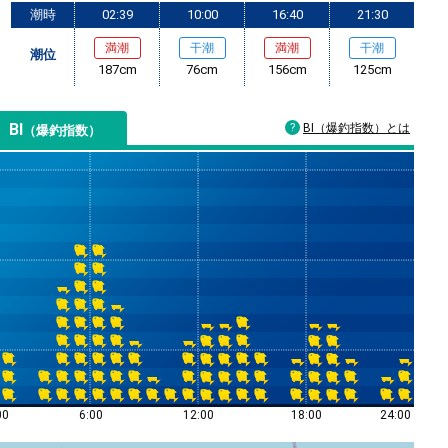
潮時
02:39
10:00
16:40
21:30
満潮
干潮
満潮
干潮
潮位
187cm
76cm
156cm
125cm
BI
BI（爆釣指数）とは
（爆釣指数）
00
6:00
12:00
18:00
24:00