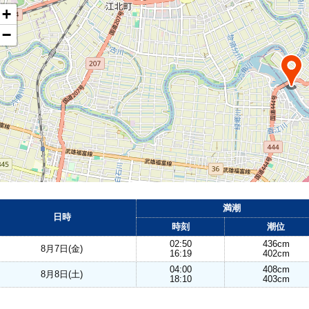
+
−
満潮
日時
時刻
潮位
02:50
436cm
8月7日(金)
16:19
402cm
04:00
408cm
8月8日(土)
18:10
403cm