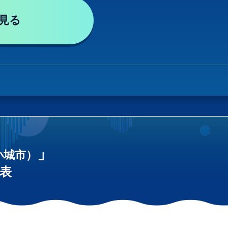
見る
」
小城市）
表