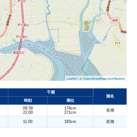
Leaflet
| ©
OpenStreetMap contributors
干潮
潮名
時刻
潮位
09:39
174cm
長潮
22:00
271cm
11:00
183cm
若潮