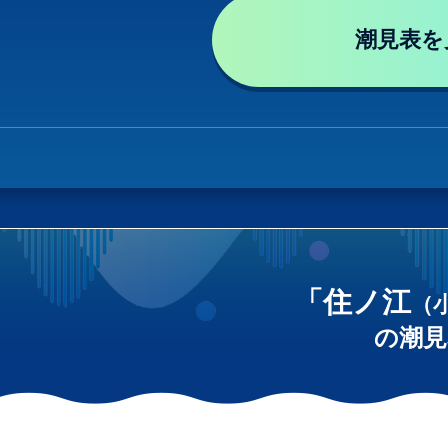
潮見表を
「住ノ江
（
の潮見