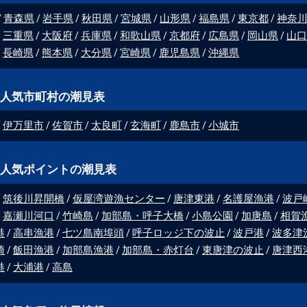
青森県
岩手県
秋田県
宮城県
山形県
福島県
東京都
神奈
三重県
大阪府
兵庫県
和歌山県
京都府
広島県
岡山県
山口
長崎県
熊本県
大分県
宮崎県
鹿児島県
沖縄県
人気市町村の潮見表
伊万里市
佐賀市
太良町
玄海町
鹿島市
小城市
人気ポイントの潮見表
筑後川昇開橋
仮屋湾遊漁センター
唐津東港
名護屋漁港
波戸
嘉瀬川河口
竹崎島
加部島・呼子大橋
小島公園
加唐島
相賀
港
高串漁港
七ツ島南埠頭
呼子ロッジ下の波止
波戸港
波多津
崎
飯田漁港
加部島漁港
加部島・赤灯台
東唐津の波止
唐津西
港
大浦港
高島