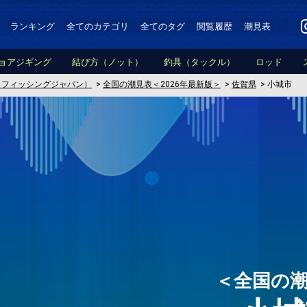
ランキング
全てのカテゴリ
全てのタグ
閲覧履歴
潮見表
ョアジギング
結び方（ノット）
釣具（タックル）
ロッド
PAN（フィッシングジャパン）
>
全国の潮見表＜2026年最新版＞
>
佐賀県
>
小城市
＜全国の