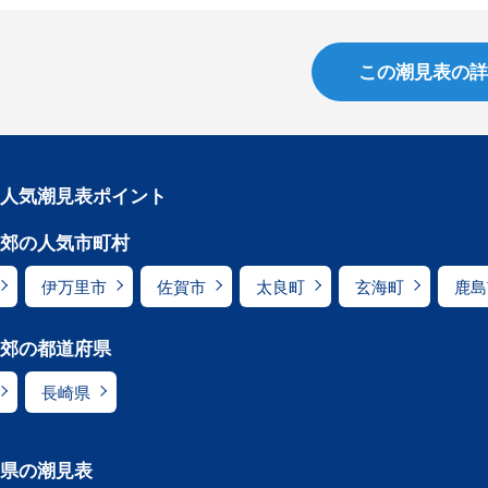
この潮見表の詳
人気潮見表ポイント
郊の人気市町村
伊万里市
佐賀市
太良町
玄海町
鹿島
郊の都道府県
長崎県
県の潮見表