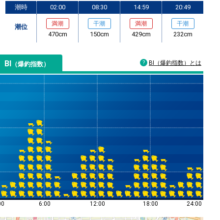
潮時
02:00
08:30
14:59
20:49
満潮
干潮
満潮
干潮
潮位
470cm
150cm
429cm
232cm
BI
BI（爆釣指数）とは
（爆釣指数）
00
6:00
12:00
18:00
24:00