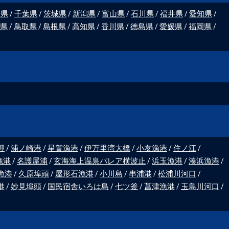
川県
千葉県
茨城県
新潟県
富山県
石川県
福井県
愛知県
県
鳥取県
島根県
高知県
香川県
徳島県
愛媛県
福岡県
岬
浦ノ崎港
星賀漁港
伊万里湾大橋
小友漁港
住ノ江
漁港
名護屋浦
玄海海上温泉パレア横波止
浜玉漁港
湊浜漁港
漁港
久原埠頭
屋形石漁港
小川島
串浦港
松浦川河口
港
妙見埠頭
国民宿舎いろは島
七ツ釜
菖津漁港
玉島川河口