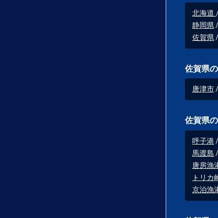
北海道
静岡県
佐賀県
佐賀県の
唐津市
佐賀県の
呼子港
馬渡島
唐房漁
トリカ
京泊漁