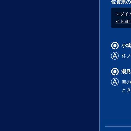
佐賀県の
マダイ
イトヨ
小城
住ノ
潮見
海の
と