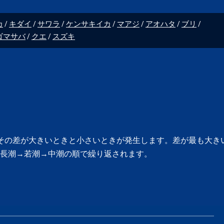
カ
キダイ
サワラ
ケンサキイカ
マアジ
アオハタ
ブリ
ゴマサバ
クエ
スズキ
その差が大きいときと小さいときが発生します。差が最も大き
長潮→若潮→中潮の順で繰り返されます。