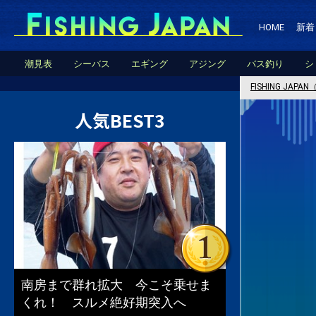
HOME
新着
潮見表
シーバス
エギング
アジング
バス釣り
シ
FISHING JA
人気BEST3
南房まで群れ拡大 今こそ乗せま
くれ！ スルメ絶好期突入へ