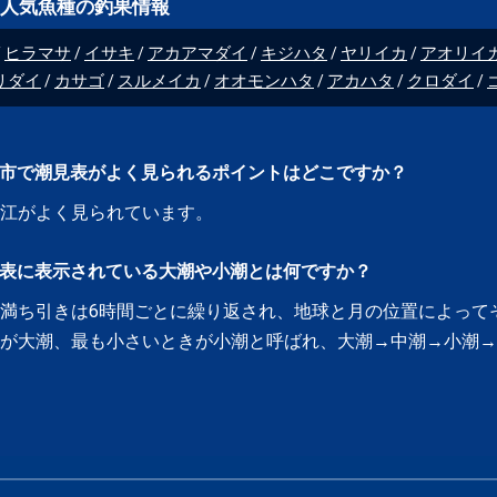
人気魚種の釣果情報
ヒラマサ
イサキ
アカアマダイ
キジハタ
ヤリイカ
アオリイ
リダイ
カサゴ
スルメイカ
オオモンハタ
アカハタ
クロダイ
市で潮見表がよく見られるポイントはどこですか？
江
がよく見られています。
表に表示されている大潮や小潮とは何ですか？
満ち引きは6時間ごとに繰り返され、地球と月の位置によって
きが大潮、最も小さいときが小潮と呼ばれ、大潮→中潮→小潮→