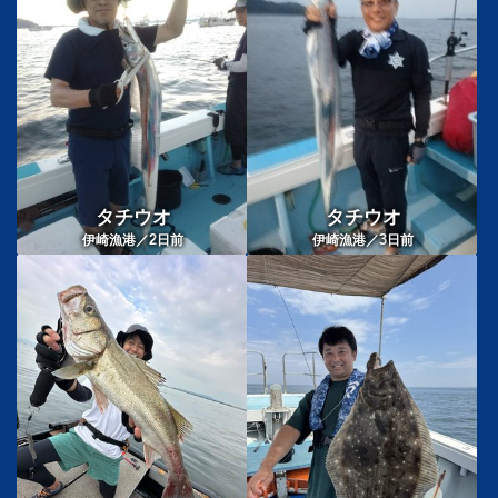
タチウオ
タチウオ
2
3
伊崎漁港／
日前
伊崎漁港／
日前