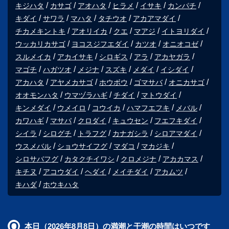
キジハタ
カサゴ
アオハタ
ヒラメ
イサキ
カンパチ
キダイ
サワラ
マハタ
タチウオ
アカアマダイ
チカメキントキ
アオリイカ
クエ
マアジ
イトヨリダイ
ウッカリカサゴ
ヨコスジフエダイ
カツオ
オニオコゼ
スルメイカ
アカイサキ
シロギス
アラ
アカヤガラ
マゴチ
ハガツオ
メジナ
スズキ
メダイ
イシダイ
アカハタ
アヤメカサゴ
ホウボウ
ゴマサバ
オニカサゴ
オオモンハタ
ウマヅラハギ
チダイ
マトウダイ
キンメダイ
ウメイロ
コウイカ
ハマフエフキ
メバル
カワハギ
マサバ
クロダイ
キュウセン
フエフキダイ
シイラ
シログチ
トラフグ
カナガシラ
シロアマダイ
ウスメバル
ショウサイフグ
マダコ
マカジキ
シロサバフグ
カタクチイワシ
クロメジナ
アカカマス
キチヌ
アコウダイ
ヘダイ
メイチダイ
アカムツ
キハダ
ホウキハタ
本日（2026年8月8日）の満潮と干潮の時間はいつです