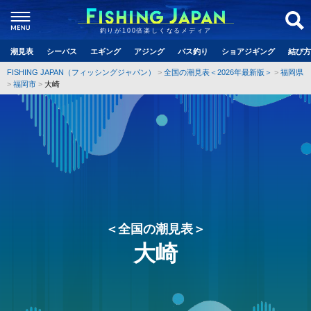
釣りが100倍楽しくなるメディア
潮見表
シーバス
エギング
アジング
バス釣り
ショアジギング
結び方
FISHING JAPAN（フィッシングジャパン）
全国の潮見表＜2026年最新版＞
福岡県
福岡市
大崎
＜全国の潮見表＞
大崎