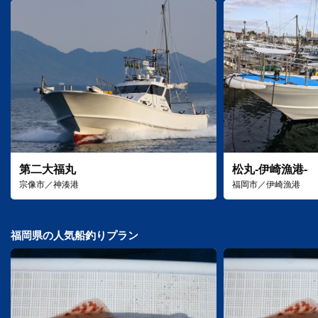
第二大福丸
松丸-伊崎漁港-
宗像市／神湊港
福岡市／伊崎漁港
福岡県の人気船釣りプラン