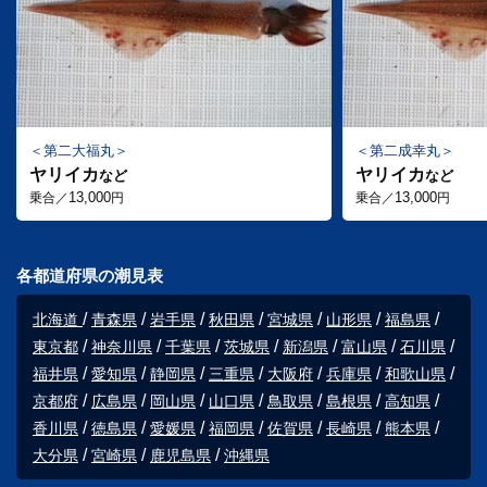
第二大福丸
第二成幸丸
ヤリイカ
ヤリイカ
など
など
13,000
13,000
乗合／
円
乗合／
円
各都道府県の潮見表
北海道
青森県
岩手県
秋田県
宮城県
山形県
福島県
東京都
神奈川県
千葉県
茨城県
新潟県
富山県
石川県
福井県
愛知県
静岡県
三重県
大阪府
兵庫県
和歌山県
京都府
広島県
岡山県
山口県
鳥取県
島根県
高知県
香川県
徳島県
愛媛県
福岡県
佐賀県
長崎県
熊本県
大分県
宮崎県
鹿児島県
沖縄県