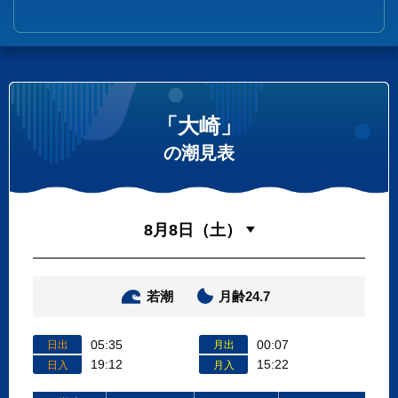
「大崎」
の潮見表
若潮
月齢24.7
05:35
00:07
日出
月出
19:12
15:22
日入
月入