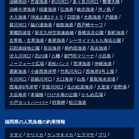
須崎埠頭
芥屋漁港
釣川河口
多々良川河口
響灘大橋
浜崎今津漁港
稲童漁港
弘漁港
岐志漁港
沖ノ島
大入漁港
沖波止第1テトラ
苅田港
大島漁港
戸畑港
紫川河口
脇の浦漁港
相島漁港
西戸崎サーフ
軍艦防波堤
新北九州空港連絡橋
香椎浜北公園
新町漁港
玄界島・玄界漁港
沓尾漁港
シーサイドももち海浜公園
苅田港緑地公園
長浜海岸
柄杓田漁港
高浜漁港
汐入川河口
恋の浦
八幡
新門司マリーナ
小呂島
ノーフォーク広場
若松バンド
荒津漁港
伊崎漁港
鹿家漁港
小倉西港岸壁
竹馬川河口
西海岸3号上屋
今川河口
花鶴川河口
大口海岸
白島
蓑島海水浴場
西海岸6号岸壁
堂面川河口
生の松原海岸
大里港
田野浦
大岳海岸
本城橋
ひびき海の公園
かもめ広場
小戸ヨットハーバー
狩尾岬
松江漁港
福岡県の人気魚種の釣果情報
マダイ
ヤリイカ
ケンサキイカ
ヒラマサ
ブリ