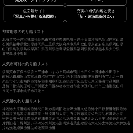
魚図鑑サイト
充実の補償内容と安さ
「写真から探せる魚図鑑」
「新・遊漁船保険DX」
都道府県の釣り船リスト
北海道
岩手県
宮城県
福島県
東京都
神奈川県
埼玉県
千葉県
茨城県
新潟県
富山県
石川県
福井県
愛知県
静岡県
三重県
大阪府
兵庫県
和歌山県
京都府
広島県
岡山県
山口県
鳥取県
島根県
高知県
香川県
徳島県
愛媛県
福岡県
長崎県
熊本県
大分県
鹿児島県
沖縄県
人気市町村の釣り船リスト
横須賀市
宗像市
横浜市
三浦市
いすみ市
鹿嶋市
鴨川市
日立市
勝浦市
小田原市
南房総市
和歌山市
富津市
沼津市
館山市
足柄下郡真鶴町
伊東市
明石市
北九州市
糸島市
小浜市
福岡市
知多郡南知多町
旭市
鎌倉市
広島市
江東区
熱海市
品川区
足柄下郡湯河原町
江戸川区
大田区
神栖市
賀茂郡南伊豆町
山武市
三浦郡葉山町
長岡市
平塚市
銚子市
境港市
人気港の釣り船リスト
神湊港
大原港
鐘崎漁港
間口漁港
鹿嶋旧港
金沢漁港
久慈漁港
小田原新港
飯岡漁港
真鶴港
腰越漁港
鹿嶋新港
上総湊港
加太港
手石港
岐志漁港
佐島港
明石港
走水港
宇佐美港
松輪江奈漁港
福浦港
寺泊港
乙浜漁港
金田漁港
金沢八景平潟
長井新宿港
片貝旧港
市堀川沿い
平潟港
外川漁港
那珂湊港
葉山鐙摺港
大洗港
太海漁港
大井漁港
片名漁港
姪浜漁港
波崎港
西津漁港