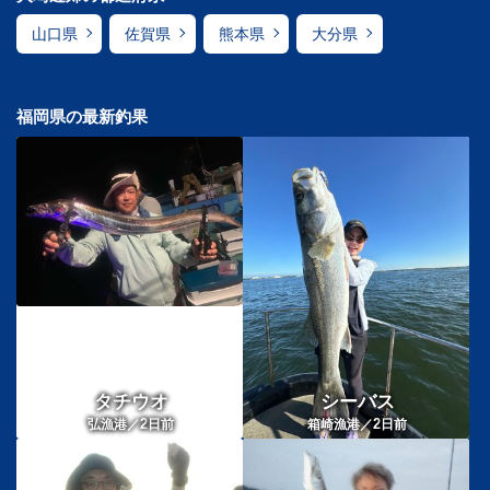
山口県
佐賀県
熊本県
大分県
福岡県の最新釣果
タチウオ
シーバス
2
2
弘漁港／
日前
箱崎漁港／
日前