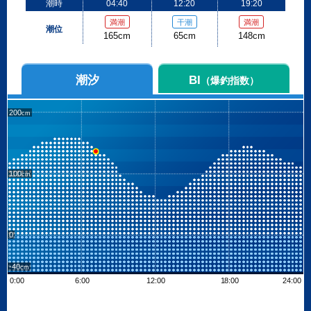
潮時
04:40
12:20
19:20
満潮
干潮
満潮
潮位
165cm
65cm
148cm
潮汐
BI
（爆釣指数）
200
100
0
-40
0:00
6:00
12:00
18:00
24:00
Leaflet
| ©
OpenStreetMap contributors