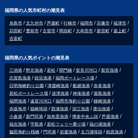
福岡県の人気市町村の潮見表
糸島市
北九州市
芦屋町
行橋市
福岡市
宗像市
福津市
苅田町
豊前市
古賀市
岡垣町
大牟田市
新宮町
築上町
吉富町
福岡県の人気ポイントの潮見表
三池港
野北漁港
若松
関門橋
室見川河口
新宮漁港
志賀島漁港
姪浜漁港
福岡ボートレース場
日明海峡釣り公園
津屋崎漁港
船越漁港
奈多漁港
若松ボートレース場
波津漁港
神湊漁港
簑島漁港
福間漁港
遠賀川河口
福岡市海釣り公園
鐘崎漁港
赤坂海岸
箱崎埠頭
西浦漁港
深江漁港
唐泊漁港
小倉港
新門司港
加布里漁港
博多中央ふ頭
芦屋漁港
福吉漁港
宇島港
若松フェリー乗り場
福の浦漁港
脇田海釣り桟橋
門司港
岩屋漁港
太刀浦埠頭
柏原漁港