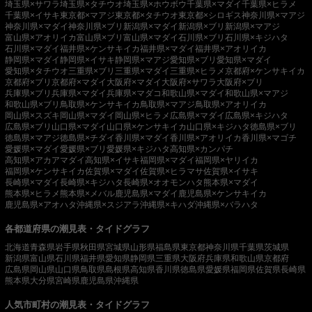
埼玉県×サワラ
埼玉県×タチウオ
埼玉県×ホウボウ
千葉県×マダイ
千葉県×ヒラメ
千葉県×イサキ
東京都×マアジ
東京都×タチウオ
東京都×シロギス
神奈川県×マアジ
神奈川県×マダイ
神奈川県×ブリ
新潟県×マダイ
新潟県×ブリ
新潟県×マアジ
富山県×アオリイカ
富山県×ブリ
富山県×マダイ
石川県×ブリ
石川県×キジハタ
石川県×マダイ
福井県×ケンサキイカ
福井県×マダイ
福井県×アオリイカ
静岡県×マダイ
静岡県×イサキ
静岡県×マアジ
愛知県×ブリ
愛知県×マダイ
愛知県×タチウオ
三重県×ブリ
三重県×マダイ
三重県×ヒラメ
京都府×ケンサキイカ
京都府×ブリ
京都府×マダイ
大阪府×マダイ
大阪府×サワラ
大阪府×ブリ
兵庫県×ブリ
兵庫県×マダイ
兵庫県×マダコ
和歌山県×マダイ
和歌山県×マアジ
和歌山県×ブリ
鳥取県×ケンサキイカ
鳥取県×マアジ
鳥取県×アオリイカ
岡山県×スズキ
岡山県×マダイ
岡山県×ヒラメ
広島県×マダイ
広島県×キジハタ
広島県×ブリ
山口県×マダイ
山口県×ケンサキイカ
山口県×キジハタ
徳島県×ブリ
徳島県×マアジ
徳島県×チダイ
香川県×マダイ
香川県×アオリイカ
香川県×マゴチ
愛媛県×マダイ
愛媛県×ブリ
愛媛県×キジハタ
高知県×カンパチ
高知県×アカアマダイ
高知県×イサキ
福岡県×マダイ
福岡県×ヤリイカ
福岡県×ケンサキイカ
佐賀県×マダイ
佐賀県×ヒラマサ
佐賀県×イサキ
長崎県×マダイ
長崎県×キジハタ
長崎県×オオモンハタ
熊本県×マダイ
熊本県×ヒラメ
熊本県×メバル
鹿児島県×マダイ
鹿児島県×ケンサキイカ
鹿児島県×アオハタ
沖縄県×スジアラ
沖縄県×キハダ
沖縄県×バラハタ
各都道府県の潮見表・タイドグラフ
北海道
青森県
岩手県
秋田県
宮城県
山形県
福島県
東京都
神奈川県
千葉県
茨城県
新潟県
富山県
石川県
福井県
愛知県
静岡県
三重県
大阪府
兵庫県
和歌山県
京都府
広島県
岡山県
山口県
鳥取県
島根県
高知県
香川県
徳島県
愛媛県
福岡県
佐賀県
長崎県
熊本県
大分県
宮崎県
鹿児島県
沖縄県
人気市町村の潮見表・タイドグラフ