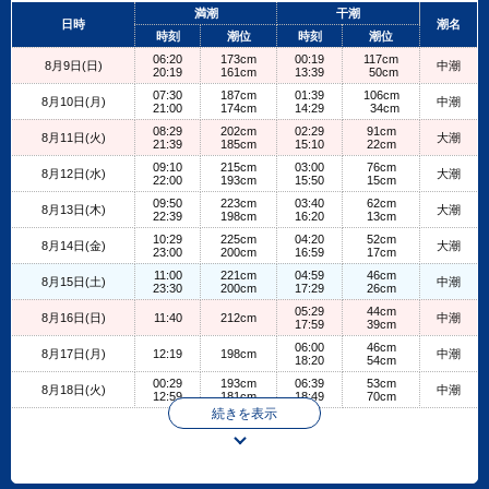
+
満潮
干潮
日時
潮名
−
時刻
潮位
時刻
潮位
06:20
173cm
00:19
117cm
8月9日(日)
中潮
20:19
161cm
13:39
50cm
07:30
187cm
01:39
106cm
8月10日(月)
中潮
21:00
174cm
14:29
34cm
08:29
202cm
02:29
91cm
8月11日(火)
大潮
21:39
185cm
15:10
22cm
09:10
215cm
03:00
76cm
8月12日(水)
大潮
22:00
193cm
15:50
15cm
09:50
223cm
03:40
62cm
8月13日(木)
大潮
22:39
198cm
16:20
13cm
10:29
225cm
04:20
52cm
8月14日(金)
大潮
23:00
200cm
16:59
17cm
11:00
221cm
04:59
46cm
8月15日(土)
中潮
23:30
200cm
17:29
26cm
05:29
44cm
8月16日(日)
11:40
212cm
中潮
17:59
39cm
06:00
46cm
8月17日(月)
12:19
198cm
中潮
18:20
54cm
00:29
193cm
06:39
53cm
8月18日(火)
中潮
12:59
181cm
18:49
70cm
続きを表示