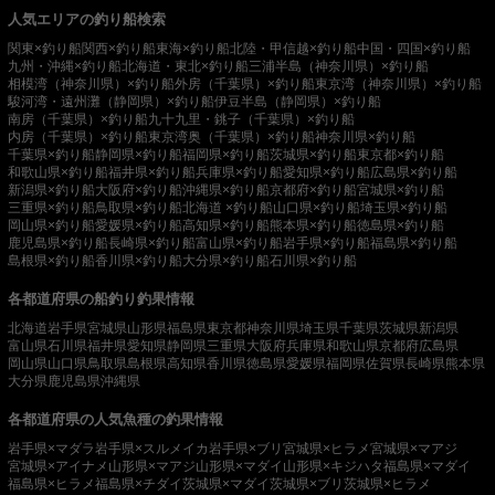
人気エリアの釣り船検索
関東×釣り船
関西×釣り船
東海×釣り船
北陸・甲信越×釣り船
中国・四国×釣り船
九州・沖縄×釣り船
北海道・東北×釣り船
三浦半島（神奈川県）×釣り船
相模湾（神奈川県）×釣り船
外房（千葉県）×釣り船
東京湾（神奈川県）×釣り船
駿河湾・遠州灘（静岡県）×釣り船
伊豆半島（静岡県）×釣り船
南房（千葉県）×釣り船
九十九里・銚子（千葉県）×釣り船
内房（千葉県）×釣り船
東京湾奥（千葉県）×釣り船
神奈川県×釣り船
千葉県×釣り船
静岡県×釣り船
福岡県×釣り船
茨城県×釣り船
東京都×釣り船
和歌山県×釣り船
福井県×釣り船
兵庫県×釣り船
愛知県×釣り船
広島県×釣り船
新潟県×釣り船
大阪府×釣り船
沖縄県×釣り船
京都府×釣り船
宮城県×釣り船
三重県×釣り船
鳥取県×釣り船
北海道 ×釣り船
山口県×釣り船
埼玉県×釣り船
岡山県×釣り船
愛媛県×釣り船
高知県×釣り船
熊本県×釣り船
徳島県×釣り船
鹿児島県×釣り船
長崎県×釣り船
富山県×釣り船
岩手県×釣り船
福島県×釣り船
島根県×釣り船
香川県×釣り船
大分県×釣り船
石川県×釣り船
各都道府県の船釣り釣果情報
北海道
岩手県
宮城県
山形県
福島県
東京都
神奈川県
埼玉県
千葉県
茨城県
新潟県
富山県
石川県
福井県
愛知県
静岡県
三重県
大阪府
兵庫県
和歌山県
京都府
広島県
岡山県
山口県
鳥取県
島根県
高知県
香川県
徳島県
愛媛県
福岡県
佐賀県
長崎県
熊本県
大分県
鹿児島県
沖縄県
各都道府県の人気魚種の釣果情報
岩手県×マダラ
岩手県×スルメイカ
岩手県×ブリ
宮城県×ヒラメ
宮城県×マアジ
宮城県×アイナメ
山形県×マアジ
山形県×マダイ
山形県×キジハタ
福島県×マダイ
福島県×ヒラメ
福島県×チダイ
茨城県×マダイ
茨城県×ブリ
茨城県×ヒラメ