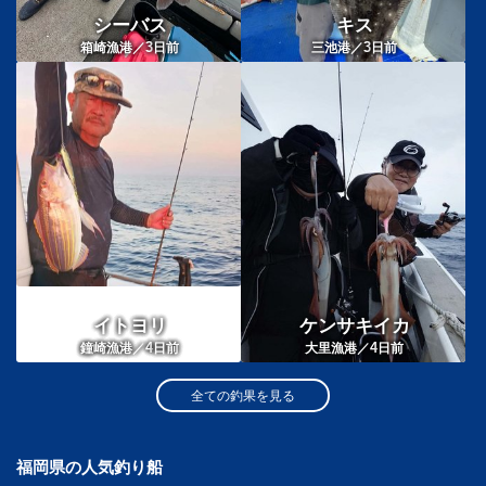
シーバス
キス
3
3
箱崎漁港／
日前
三池港／
日前
イトヨリ
ケンサキイカ
4
4
鐘崎漁港／
日前
大里漁港／
日前
全ての釣果を見る
福岡県の人気釣り船