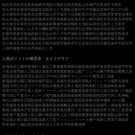
明石市
浜松市
糸島市
長崎市
周防大島町
広島市
和歌山市
鳴門市
富津市
下関市
北九州市
木更津市
姫路市
淡路市
九十九里町
石巻市
平戸市
横浜市
神戸市
江戸川区
名古屋市
呉市
延岡市
志摩市
館山市
平塚市
小豆島町
四日市市
江田島市
常滑市
沼津市
松山市
福山市
横須賀市
唐津市
津市
長島町
佐世保市
茅ヶ崎市
浦安市
宮古島市
伊勢市
伊万里市
天草市
今治市
南知多町
勝浦市
南伊勢町
大洗町
浜田市
五島市
上天草市
芦北町
愛南町
いわき市
大磯町
長門市
千葉市
焼津市
亘理町
境港市
田原市
臼杵市
鈴鹿市
西尾市
恩納村
銚子市
仙台市
八戸市
芦屋町
光市
舞鶴市
行橋市
碧南市
西海市
高松市
葉山町
徳之島町
気仙沼市
市川市
桑名市
廿日市市
福岡市
赤穂市
屋久島町
苫小牧市
玉名市
糸魚川市
川崎市
尾鷲市
柳井市
宇土市
加古川市
宗像市
諫早市
西宮市
上越市
倉敷市
出水市
南あわじ市
人気ポイントの潮見表・タイドグラフ
若洲海浜公園
本牧海釣り施設
三番瀬
鹿島港
横浜
舞阪漁港
那珂湊港
豊浜漁港
宇野港
小名浜港
貝塚人工島
加太漁港
大津港
葛西海浜公園
アジュール舞子
野島公園
閖上港
福田港
須磨海岸
清水港
旧江戸川河口
新舞子マリンパーク
相馬港
三池港
東扇島西公園
三浦海岸
南芦屋浜
二見港
片貝漁港
平和島ボートレース場
野北漁港
相模川河口
大洗マリーナ
若松
大蔵海岸
玉島Ｅ地区
碧南海釣り広場
波崎新漁港
木曽川河口
呼子港
八景島マリーナ
ふれーゆ裏
飯岡漁港
羽田
日立港
大黒海づり施設
豊川河口
千葉ポートパーク
関門橋
名護漁港
御前崎港
師崎港
阿武隈川河口
天神崎
海の公園
検見川堤防
筑後川昇開橋
室見川河口
敦賀新港
横須賀
平磯海づり公園
牛窓港
垂水漁港
明石港
本渡港
鳥取港
東幡豆漁港
佐伯港
仙台漁港
田ノ浦漁港
津名港
豊橋
大磯港
神戸空港親水護岸
木更津港
武庫川一文字
新宮漁港
吉野川河口
三角西港
洲本港
千葉港
城ヶ島公園
小島漁港
吹上浜
三崎漁港
妻鹿漁港
熊本新港
館山港
牛深
宇品波止場公園
志賀島漁港
大三島フィッシングパーク
網干港
新仁尾港
片瀬漁港
市原海釣り施設
姪浜漁港
本荘人工島
古宇利島
亀浦港