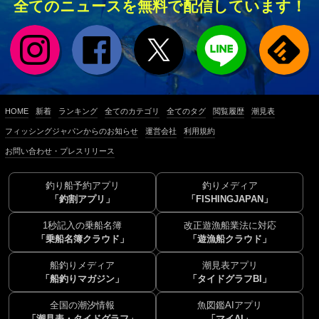
全てのニュースを無料で配信しています！
HOME
新着
ランキング
全てのカテゴリ
全てのタグ
閲覧履歴
潮見表
フィッシングジャパンからのお知らせ
運営会社
利用規約
お問い合わせ・プレスリリース
釣り船予約アプリ
釣りメディア
「釣割アプリ」
「FISHINGJAPAN」
1秒記入の乗船名簿
改正遊漁船業法に対応
「乗船名簿クラウド」
「遊漁船クラウド」
船釣りメディア
潮見表アプリ
「船釣りマガジン」
「タイドグラフBI」
全国の潮汐情報
魚図鑑AIアプリ
「潮見表・タイドグラフ」
「マイAI」