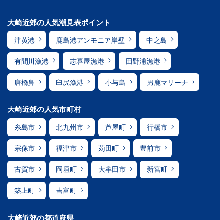
大崎近郊の人気潮見表ポイント
津黄港
鹿島港アンモニア岸壁
中之島
有間川漁港
志喜屋漁港
田野浦漁港
唐橋鼻
臼尻漁港
小与島
男鹿マリーナ
大崎近郊の人気市町村
糸島市
北九州市
芦屋町
行橋市
宗像市
福津市
苅田町
豊前市
古賀市
岡垣町
大牟田市
新宮町
築上町
吉富町
大崎近郊の都道府県