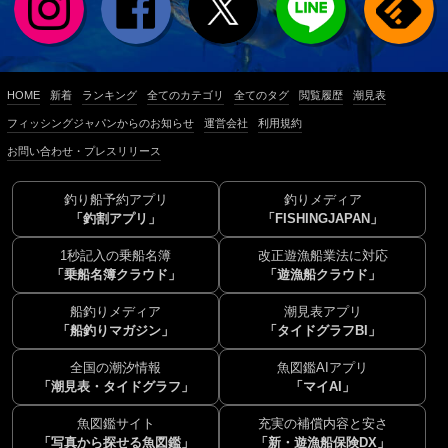
HOME
新着
ランキング
全てのカテゴリ
全てのタグ
閲覧履歴
潮見表
フィッシングジャパンからのお知らせ
運営会社
利用規約
お問い合わせ・プレスリリース
釣り船予約アプリ
釣りメディア
「釣割アプリ」
「FISHINGJAPAN」
1秒記入の乗船名簿
改正遊漁船業法に対応
「乗船名簿クラウド」
「遊漁船クラウド」
船釣りメディア
潮見表アプリ
「船釣りマガジン」
「タイドグラフBI」
全国の潮汐情報
魚図鑑AIアプリ
「潮見表・タイドグラフ」
「マイAI」
魚図鑑サイト
充実の補償内容と安さ
「写真から探せる魚図鑑」
「新・遊漁船保険DX」