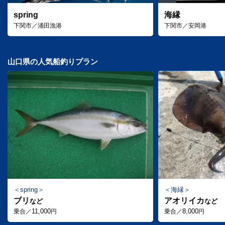
spring
海縁
下関市／涌田漁港
下関市／安岡港
山口県の人気船釣りプラン
spring
海縁
ブリ
アオリイカ
など
など
11,000
8,000
乗合／
円
乗合／
円