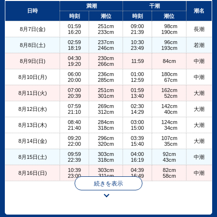
+
満潮
干潮
日時
潮名
−
時刻
潮位
時刻
潮位
01:59
251cm
09:00
98cm
8月7日(金)
長潮
16:20
233cm
21:39
190cm
02:59
237cm
10:30
96cm
8月8日(土)
若潮
18:19
246cm
23:49
193cm
04:30
230cm
8月9日(日)
11:59
84cm
中潮
19:20
266cm
06:00
236cm
01:00
180cm
8月10日(月)
中潮
20:00
285cm
12:59
67cm
07:00
251cm
01:59
162cm
8月11日(火)
大潮
20:39
301cm
13:40
52cm
07:59
269cm
02:30
142cm
8月12日(水)
大潮
21:10
312cm
14:29
40cm
08:40
284cm
03:00
124cm
8月13日(木)
大潮
21:40
318cm
15:00
34cm
09:20
296cm
03:39
107cm
8月14日(金)
大潮
22:00
320cm
15:40
35cm
09:59
303cm
04:00
92cm
8月15日(土)
中潮
22:39
318cm
16:19
43cm
10:39
303cm
04:39
82cm
8月16日(日)
中潮
23:00
311cm
16:49
58cm
続きを表示