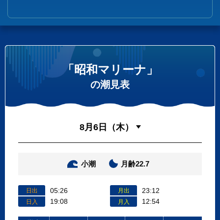
「昭和マリーナ」
の潮見表
小潮
月齢22.7
05:26
23:12
日出
月出
19:08
12:54
日入
月入