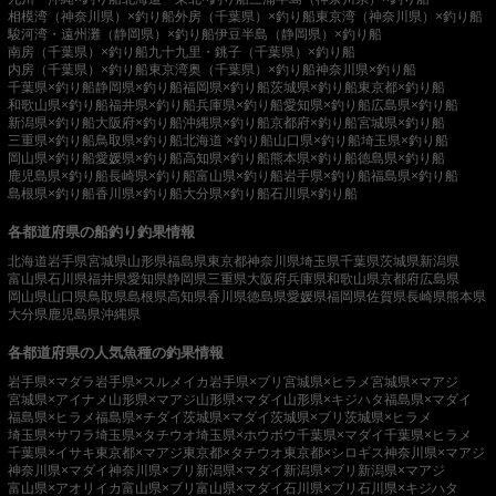
相模湾（神奈川県）×釣り船
外房（千葉県）×釣り船
東京湾（神奈川県）×釣り船
駿河湾・遠州灘（静岡県）×釣り船
伊豆半島（静岡県）×釣り船
南房（千葉県）×釣り船
九十九里・銚子（千葉県）×釣り船
内房（千葉県）×釣り船
東京湾奥（千葉県）×釣り船
神奈川県×釣り船
千葉県×釣り船
静岡県×釣り船
福岡県×釣り船
茨城県×釣り船
東京都×釣り船
和歌山県×釣り船
福井県×釣り船
兵庫県×釣り船
愛知県×釣り船
広島県×釣り船
新潟県×釣り船
大阪府×釣り船
沖縄県×釣り船
京都府×釣り船
宮城県×釣り船
三重県×釣り船
鳥取県×釣り船
北海道 ×釣り船
山口県×釣り船
埼玉県×釣り船
岡山県×釣り船
愛媛県×釣り船
高知県×釣り船
熊本県×釣り船
徳島県×釣り船
鹿児島県×釣り船
長崎県×釣り船
富山県×釣り船
岩手県×釣り船
福島県×釣り船
島根県×釣り船
香川県×釣り船
大分県×釣り船
石川県×釣り船
各都道府県の船釣り釣果情報
北海道
岩手県
宮城県
山形県
福島県
東京都
神奈川県
埼玉県
千葉県
茨城県
新潟県
富山県
石川県
福井県
愛知県
静岡県
三重県
大阪府
兵庫県
和歌山県
京都府
広島県
岡山県
山口県
鳥取県
島根県
高知県
香川県
徳島県
愛媛県
福岡県
佐賀県
長崎県
熊本県
大分県
鹿児島県
沖縄県
各都道府県の人気魚種の釣果情報
岩手県×マダラ
岩手県×スルメイカ
岩手県×ブリ
宮城県×ヒラメ
宮城県×マアジ
宮城県×アイナメ
山形県×マアジ
山形県×マダイ
山形県×キジハタ
福島県×マダイ
福島県×ヒラメ
福島県×チダイ
茨城県×マダイ
茨城県×ブリ
茨城県×ヒラメ
埼玉県×サワラ
埼玉県×タチウオ
埼玉県×ホウボウ
千葉県×マダイ
千葉県×ヒラメ
千葉県×イサキ
東京都×マアジ
東京都×タチウオ
東京都×シロギス
神奈川県×マアジ
神奈川県×マダイ
神奈川県×ブリ
新潟県×マダイ
新潟県×ブリ
新潟県×マアジ
富山県×アオリイカ
富山県×ブリ
富山県×マダイ
石川県×ブリ
石川県×キジハタ