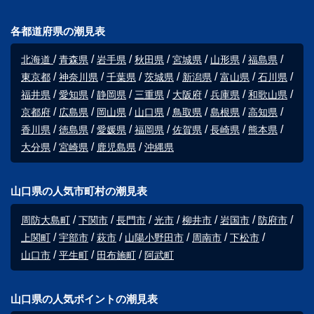
各都道府県の潮見表
北海道
青森県
岩手県
秋田県
宮城県
山形県
福島県
東京都
神奈川県
千葉県
茨城県
新潟県
富山県
石川県
福井県
愛知県
静岡県
三重県
大阪府
兵庫県
和歌山県
京都府
広島県
岡山県
山口県
鳥取県
島根県
高知県
香川県
徳島県
愛媛県
福岡県
佐賀県
長崎県
熊本県
大分県
宮崎県
鹿児島県
沖縄県
山口県の人気市町村の潮見表
周防大島町
下関市
長門市
光市
柳井市
岩国市
防府市
上関町
宇部市
萩市
山陽小野田市
周南市
下松市
山口市
平生町
田布施町
阿武町
山口県の人気ポイントの潮見表