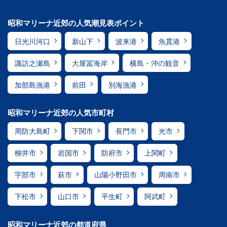
昭和マリーナ近郊の人気潮見表ポイント
日光川河口
新山下
波来港
魚貫港
諏訪之瀬島
大屋冨海岸
横島・沖の観音
加部島漁港
前田
別海漁港
昭和マリーナ近郊の人気市町村
周防大島町
下関市
長門市
光市
柳井市
岩国市
防府市
上関町
宇部市
萩市
山陽小野田市
周南市
下松市
山口市
平生町
阿武町
昭和マリーナ近郊の都道府県