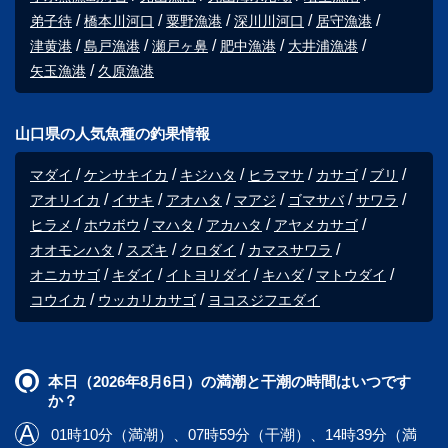
弟子待
橋本川河口
粟野漁港
深川川河口
居守漁港
津黄港
島戸漁港
瀬戸ヶ鼻
肥中漁港
大井浦漁港
矢玉漁港
久原漁港
山口県の人気魚種の釣果情報
マダイ
ケンサキイカ
キジハタ
ヒラマサ
カサゴ
ブリ
アオリイカ
イサキ
アオハタ
マアジ
ゴマサバ
サワラ
ヒラメ
ホウボウ
マハタ
アカハタ
アヤメカサゴ
オオモンハタ
スズキ
クロダイ
カマスサワラ
オニカサゴ
キダイ
イトヨリダイ
キハダ
マトウダイ
コウイカ
ウッカリカサゴ
ヨコスジフエダイ
本日（2026年8月6日）の満潮と干潮の時間はいつです
か？
01時10分（満潮）、07時59分（干潮）、14時39分（満