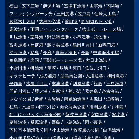
徳山
安下庄港
伊保田港
室津下漁港
由宇港
下関港
フィッシングパーク光
三田尻港
笠戸島
仙崎人工島
綾羅木川河口
大島外入港
荒田港
阿知須きらら浜
床波漁港
下関フィッシングパーク
徳山ボートレース場
川尻漁港
室津港
野波瀬漁港
小串漁港
須佐港
富海漁港
日前港
越ヶ浜漁港
島田川河口
新鳴門港
湯玉漁港
粭島
長府
青海大橋下
長島
中道海水浴場
角島西岬
岩国
下関ボートレース場
大日比漁港
小野田港
岬漁港
筆崎
厚狭川河口
佐波川河口
キララビーチ
池の浦港
彦島南公園
大浦漁港
和田漁港
平郡島
木屋川河口
本浦漁港
刈屋漁港
祝島
三見漁港
門前川河口
壇ノ浦
有家港
菊が浜
蓋井島
奈古漁港
夕なぎ公園
伊崎
吉母港
南風泊漁港
両源田
江崎港
柱島
六連島
特牛灯台
美萩海浜公園
掛渕漁港
宇和島
阿川ほうせんぐり海浜公園
黄波戸漁港
安岡漁港
嫁泣港
妻崎漁港
桑原漁港
野島
小島漁港
雨が裏鼻
下松市本浦海浜公園
小田漁港
牧崎風の公園
白潟漁港
小水無瀬島灯台
元山漁港
丸山海水浴場
埴生漁港