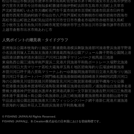
松山市
福山市
横須賀市
唐津市
津市
長島町
佐世保市
茅ヶ崎市
浦安市
宮古島市
伊勢市
伊万里市
天草市
今治市
南知多町
勝浦市
南伊勢町
浜田市
五島市
大洗町
上天草市
芦北町
愛南町
いわき市
大磯町
長門市
千葉市
焼津市
亘理町
境港市
田原市
臼杵市
鈴鹿市
西尾市
恩納村
銚子市
仙台市
八戸市
芦屋町
光市
舞鶴市
行橋市
碧南市
西海市
高松市
葉山町
徳之島町
気仙沼市
市川市
廿日市市
桑名市
福岡市
赤穂市
屋久島町
苫小牧市
玉名市
糸魚川市
川崎市
尾鷲市
柳井市
宇土市
加古川市
宗像市
諫早市
西宮市
上越市
倉敷市
出水市
南あわじ市
人気ポイントの潮見表・タイドグラフ
若洲海浜公園
本牧海釣り施設
三番瀬
鹿島港
横浜
舞阪漁港
那珂湊港
豊浜漁港
宇野港
小名浜港
貝塚人工島
加太漁港
大津港
葛西海浜公園
アジュール舞子
野島公園
閖上港
福田港
須磨海岸
清水港
旧江戸川河口
新舞子マリンパーク
相馬港
三池港
東扇島西公園
三浦海岸
南芦屋浜
二見港
片貝漁港
平和島ボートレース場
野北漁港
相模川河口
大洗マリーナ
若松
大蔵海岸
玉島Ｅ地区
碧南海釣り広場
波崎新漁港
木曽川河口
呼子港
八景島マリーナ
ふれーゆ裏
飯岡漁港
羽田
日立港
大黒海づり施設
豊川河口
千葉ポートパーク
関門橋
名護漁港
御前崎港
師崎港
天神崎
阿武隈川河口
海の公園
検見川堤防
筑後川昇開橋
室見川河口
敦賀新港
横須賀
平磯海づり公園
牛窓港
垂水漁港
本渡港
明石港
鳥取港
東幡豆漁港
佐伯港
田ノ浦漁港
仙台漁港
津名港
豊橋
大磯港
神戸空港親水護岸
木更津港
武庫川一文字
新宮漁港
吉野川河口
三角西港
洲本港
千葉港
城ヶ島公園
小島漁港
吹上浜
三崎漁港
妻鹿漁港
熊本新港
館山港
牛深
宇品波止場公園
志賀島漁港
大三島フィッシングパーク
網干港
新仁尾港
片瀬漁港
市原海釣り施設
本荘人工島
姪浜漁港
古宇利島
亀浦港
© FISHING JAPAN All Rights Reserved.
FISHING JAPANは、B.Creation株式会社の日本国における登録商標です。