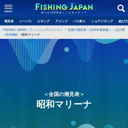
釣りが100倍楽しくなるメディア
潮見表
シーバス
エギング
アジング
バス釣り
ショアジギング
結び方
FISHING JAPAN（フィッシングジャパン）
全国の潮見表＜2026年最新版＞
山口県
田布施町
昭和マリーナ
＜全国の潮見表＞
昭和マリーナ