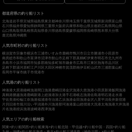
都道府県の釣り船リスト
北海道
岩手県
宮城県
福島県
東京都
神奈川県
埼玉県
千葉県
茨城県
新潟県
富山県
石川県
福井県
愛知県
静岡県
三重県
大阪府
兵庫県
和歌山県
京都府
広島県
岡山県
山口県
鳥取県
島根県
高知県
香川県
徳島県
愛媛県
福岡県
長崎県
熊本県
大分県
鹿児島県
沖縄県
人気市町村の釣り船リスト
横須賀市
宗像市
横浜市
三浦市
いすみ市
鹿嶋市
鴨川市
日立市
勝浦市
小田原市
南房総市
和歌山市
富津市
沼津市
館山市
足柄下郡真鶴町
伊東市
明石市
北九州市
糸島市
小浜市
福岡市
知多郡南知多町
旭市
鎌倉市
広島市
江東区
熱海市
品川区
足柄下郡湯河原町
江戸川区
大田区
神栖市
賀茂郡南伊豆町
山武市
三浦郡葉山町
長岡市
平塚市
銚子市
境港市
人気港の釣り船リスト
神湊港
大原港
鐘崎漁港
間口漁港
鹿嶋旧港
金沢漁港
久慈漁港
小田原新港
飯岡漁港
真鶴港
腰越漁港
鹿嶋新港
上総湊港
加太港
手石港
岐志漁港
佐島港
明石港
走水港
宇佐美港
松輪江奈漁港
福浦港
寺泊港
乙浜漁港
金田漁港
金沢八景平潟
長井新宿港
片貝旧港
市堀川沿い
平潟港
外川漁港
那珂湊港
葉山鐙摺港
大洗港
太海漁港
大井漁港
片名漁港
姪浜漁港
波崎港
西津漁港
人気エリアの釣り船検索
関東×釣り船
関西×釣り船
東海×釣り船
北陸・甲信越×釣り船
中国・四国×釣り船
九州・沖縄×釣り船
北海道・東北×釣り船
三浦半島（神奈川県）×釣り船