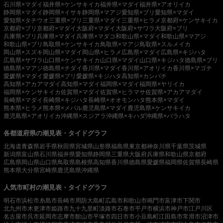
石川県×マダイ
福井県×ケンサキイカ
福井県×マダイ
福井県×アオリイカ
静岡県×マダイ
静岡県×イサキ
静岡県×マアジ
愛知県×ブリ
愛知県×マダイ
愛知県×タチウオ
三重県×ブリ
三重県×マダイ
三重県×ヒラメ
京都府×ケンサキイカ
京都府×ブリ
京都府×マダイ
大阪府×マダイ
大阪府×サワラ
大阪府×ブリ
兵庫県×ブリ
兵庫県×マダイ
兵庫県×マダコ
和歌山県×マダイ
和歌山県×マアジ
和歌山県×ブリ
鳥取県×ケンサキイカ
鳥取県×マアジ
鳥取県×スルメイカ
岡山県×スズキ
岡山県×マダイ
岡山県×ヒラメ
広島県×マダイ
広島県×キジハタ
広島県×サワラ
山口県×ケンサキイカ
山口県×マダイ
山口県×キジハタ
徳島県×ブリ
徳島県×マアジ
徳島県×チダイ
香川県×マダイ
香川県×アオリイカ
香川県×マゴチ
愛媛県×マダイ
愛媛県×ブリ
愛媛県×キジハタ
高知県×カンパチ
高知県×アカアマダイ
高知県×マダイ
福岡県×マダイ
福岡県×ヤリイカ
福岡県×ケンサキイカ
佐賀県×マダイ
佐賀県×ヒラマサ
佐賀県×アカアマダイ
長崎県×マダイ
長崎県×キジハタ
長崎県×オオモンハタ
熊本県×マダイ
熊本県×ヒラメ
熊本県×メバル
鹿児島県×マダイ
鹿児島県×ケンサキイカ
鹿児島県×アオリイカ
沖縄県×スジアラ
沖縄県×キハダ
沖縄県×バラハタ
各都道府県の潮見表・タイドグラフ
北海道
青森県
岩手県
秋田県
宮城県
山形県
福島県
東京都
神奈川県
千葉県
茨城県
新潟県
富山県
石川県
福井県
愛知県
静岡県
三重県
大阪府
兵庫県
和歌山県
京都府
広島県
岡山県
山口県
鳥取県
島根県
高知県
香川県
徳島県
愛媛県
福岡県
佐賀県
長崎県
熊本県
大分県
宮崎県
鹿児島県
沖縄県
人気市町村の潮見表・タイドグラフ
明石市
浜松市
糸島市
長崎市
周防大島町
広島市
和歌山市
鳴門市
富津市
下関市
北九州市
木更津市
姫路市
九十九里町
淡路市
石巻市
平戸市
横浜市
神戸市
江戸川区
名古屋市
呉市
延岡市
志摩市
館山市
平塚市
四日市市
小豆島町
江田島市
常滑市
沼津市