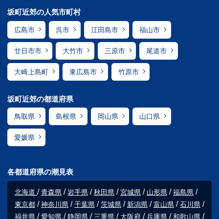
坂町近郊の人気市町村
広島市
呉市
江田島市
福山市
廿日市市
大竹市
三原市
尾道市
大崎上島町
東広島市
竹原市
坂町近郊の都道府県
鳥取県
島根県
岡山県
山口県
愛媛県
各都道府県の潮見表
北海道
青森県
岩手県
秋田県
宮城県
山形県
福島県
東京都
神奈川県
千葉県
茨城県
新潟県
富山県
石川県
福井県
愛知県
静岡県
三重県
大阪府
兵庫県
和歌山県