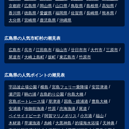
京都府
広島県
岡山県
山口県
鳥取県
島根県
高知県
香川県
徳島県
愛媛県
福岡県
佐賀県
長崎県
熊本県
大分県
宮崎県
鹿児島県
沖縄県
広島県の人気市町村の潮見表
広島市
呉市
江田島市
福山市
廿日市市
大竹市
三原市
尾道市
大崎上島町
坂町
東広島市
竹原市
広島県の人気ポイントの潮見表
宇品波止場公園
横島
宮島フェリー乗降場
安芸津港
瀬戸田
鞆の浦
吉島釣り公園
向島大橋
宮島ボートレース場
草津港
因島・鏡浦港
豊島大橋
安浦港
地御前漁港
竹原
忠海漁港
尾道
ベイサイドビーチ
阿賀マリノポリス
小方港
福山
木材港
早瀬漁港
糸崎
大黒神島
的場海水浴場
天神鼻