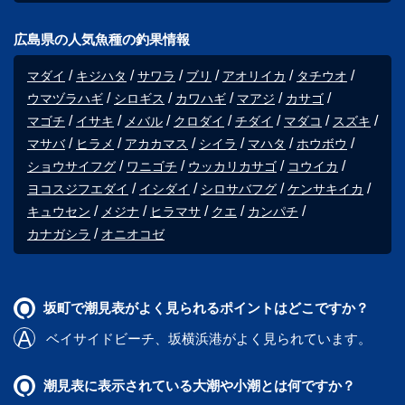
広島県の人気魚種の釣果情報
マダイ
キジハタ
サワラ
ブリ
アオリイカ
タチウオ
ウマヅラハギ
シロギス
カワハギ
マアジ
カサゴ
マゴチ
イサキ
メバル
クロダイ
チダイ
マダコ
スズキ
マサバ
ヒラメ
アカカマス
シイラ
マハタ
ホウボウ
ショウサイフグ
ワニゴチ
ウッカリカサゴ
コウイカ
ヨコスジフエダイ
イシダイ
シロサバフグ
ケンサキイカ
キュウセン
メジナ
ヒラマサ
クエ
カンパチ
カナガシラ
オニオコゼ
坂町で潮見表がよく見られるポイントはどこですか？
ベイサイドビーチ
、
坂横浜港
がよく見られています。
潮見表に表示されている大潮や小潮とは何ですか？