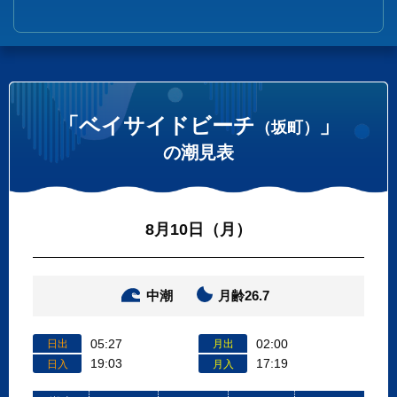
「ベイサイドビーチ
」
（坂町）
の潮見表
8月10日（月）
中潮
月齢26.7
05:27
02:00
日出
月出
19:03
17:19
日入
月入