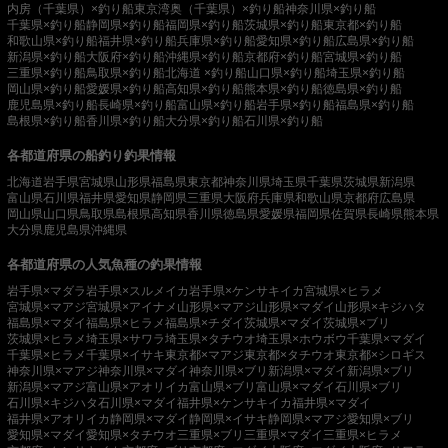
内房（千葉県）×釣り船
東京湾奥（千葉県）×釣り船
神奈川県×釣り船
千葉県×釣り船
静岡県×釣り船
福岡県×釣り船
茨城県×釣り船
東京都×釣り船
和歌山県×釣り船
福井県×釣り船
兵庫県×釣り船
愛知県×釣り船
広島県×釣り船
新潟県×釣り船
大阪府×釣り船
沖縄県×釣り船
京都府×釣り船
宮城県×釣り船
三重県×釣り船
鳥取県×釣り船
北海道 ×釣り船
山口県×釣り船
埼玉県×釣り船
岡山県×釣り船
愛媛県×釣り船
高知県×釣り船
熊本県×釣り船
徳島県×釣り船
鹿児島県×釣り船
長崎県×釣り船
富山県×釣り船
岩手県×釣り船
福島県×釣り船
島根県×釣り船
香川県×釣り船
大分県×釣り船
石川県×釣り船
各都道府県の船釣り釣果情報
北海道
岩手県
宮城県
山形県
福島県
東京都
神奈川県
埼玉県
千葉県
茨城県
新潟県
富山県
石川県
福井県
愛知県
静岡県
三重県
大阪府
兵庫県
和歌山県
京都府
広島県
岡山県
山口県
鳥取県
島根県
高知県
香川県
徳島県
愛媛県
福岡県
佐賀県
長崎県
熊本県
大分県
鹿児島県
沖縄県
各都道府県の人気魚種の釣果情報
岩手県×マダラ
岩手県×スルメイカ
岩手県×ケンサキイカ
宮城県×ヒラメ
宮城県×マアジ
宮城県×アイナメ
山形県×マアジ
山形県×マダイ
山形県×キジハタ
福島県×マダイ
福島県×ヒラメ
福島県×チダイ
茨城県×マダイ
茨城県×ブリ
茨城県×ヒラメ
埼玉県×サワラ
埼玉県×タチウオ
埼玉県×ホウボウ
千葉県×マダイ
千葉県×ヒラメ
千葉県×イサキ
東京都×マアジ
東京都×タチウオ
東京都×シロギス
神奈川県×マアジ
神奈川県×マダイ
神奈川県×ブリ
新潟県×マダイ
新潟県×ブリ
新潟県×マアジ
富山県×アオリイカ
富山県×ブリ
富山県×マダイ
石川県×ブリ
石川県×キジハタ
石川県×マダイ
福井県×ケンサキイカ
福井県×マダイ
福井県×アオリイカ
静岡県×マダイ
静岡県×イサキ
静岡県×マアジ
愛知県×ブリ
愛知県×マダイ
愛知県×タチウオ
三重県×ブリ
三重県×マダイ
三重県×ヒラメ