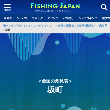
釣りが100倍楽しくなるメディア
潮見表
シーバス
エギング
アジング
バス釣り
ショアジギング
結び方
FISHING JAPAN（フィッシングジャパン）
全国の潮見表＜2026年最新版＞
広島県
坂町
＜全国の潮見表＞
坂町