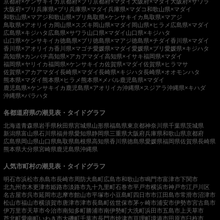
京都府×ケンサキイカ
京都府×ブリ
京都府×マダイ
大阪府×マダイ
大阪府×サワラ
大阪府×ブリ
兵庫県×ブリ
兵庫県×マダイ
兵庫県×マダコ
和歌山県×マダイ
和歌山県×マアジ
和歌山県×ブリ
鳥取県×ケンサキイカ
鳥取県×マアジ
鳥取県×アオリイカ
岡山県×スズキ
岡山県×マダイ
岡山県×ヒラメ
広島県×マダイ
広島県×キジハタ
広島県×サワラ
山口県×マダイ
山口県×キジハタ
山口県×ケンサキイカ
徳島県×ブリ
徳島県×マアジ
徳島県×チダイ
香川県×マダイ
香川県×アオリイカ
香川県×マゴチ
愛媛県×マダイ
愛媛県×ブリ
愛媛県×キジハタ
高知県×カンパチ
高知県×アカアマダイ
高知県×イサキ
福岡県×マダイ
福岡県×ヤリイカ
福岡県×ケンサキイカ
佐賀県×マダイ
佐賀県×ヒラマサ
佐賀県×アカアマダイ
長崎県×マダイ
長崎県×キジハタ
長崎県×オオモンハタ
熊本県×マダイ
熊本県×ヒラメ
熊本県×メバル
鹿児島県×マダイ
鹿児島県×ケンサキイカ
鹿児島県×アオリイカ
沖縄県×スジアラ
沖縄県×キハダ
沖縄県×バラハタ
各都道府県の潮見表・タイドグラフ
北海道
青森県
岩手県
秋田県
宮城県
山形県
福島県
東京都
神奈川県
千葉県
茨城県
新潟県
富山県
石川県
福井県
愛知県
静岡県
三重県
大阪府
兵庫県
和歌山県
京都府
広島県
岡山県
山口県
鳥取県
島根県
高知県
香川県
徳島県
愛媛県
福岡県
佐賀県
長崎県
熊本県
大分県
宮崎県
鹿児島県
沖縄県
人気市町村の潮見表・タイドグラフ
明石市
浜松市
糸島市
長崎市
周防大島町
広島市
和歌山市
鳴門市
富津市
下関市
北九州市
木更津市
姫路市
淡路市
九十九里町
石巻市
平戸市
横浜市
神戸市
江戸川区
名古屋市
呉市
延岡市
志摩市
館山市
平塚市
小豆島町
四日市市
江田島市
常滑市
沼津市
松山市
福山市
横須賀市
唐津市
津市
長島町
佐世保市
茅ヶ崎市
浦安市
伊勢市
宮古島市
伊万里市
天草市
今治市
南知多町
勝浦市
南伊勢町
大洗町
浜田市
五島市
上天草市
芦北町
愛南町
いわき市
大磯町
千葉市
長門市
焼津市
亘理町
境港市
田原市
臼杵市