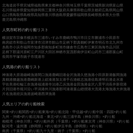
北海道
岩手県
宮城県
福島県
東京都
神奈川県
埼玉県
千葉県
茨城県
新潟県
富山県
石川県
福井県
愛知県
静岡県
三重県
大阪府
兵庫県
和歌山県
京都府
広島県
岡山県
山口県
鳥取県
島根県
高知県
香川県
徳島県
愛媛県
福岡県
長崎県
熊本県
大分県
鹿児島県
沖縄県
人気市町村の釣り船リスト
横須賀市
宗像市
横浜市
三浦市
いすみ市
鹿嶋市
鴨川市
日立市
勝浦市
小田原市
南房総市
和歌山市
富津市
沼津市
館山市
足柄下郡真鶴町
伊東市
明石市
北九州市
糸島市
小浜市
福岡市
知多郡南知多町
旭市
鎌倉市
広島市
江東区
熱海市
品川区
足柄下郡湯河原町
江戸川区
大田区
神栖市
賀茂郡南伊豆町
山武市
三浦郡葉山町
長岡市
平塚市
銚子市
境港市
人気港の釣り船リスト
神湊港
大原港
鐘崎漁港
間口漁港
鹿嶋旧港
金沢漁港
久慈漁港
小田原新港
飯岡漁港
真鶴港
腰越漁港
鹿嶋新港
上総湊港
加太港
手石港
岐志漁港
佐島港
明石港
走水港
宇佐美港
松輪江奈漁港
福浦港
寺泊港
乙浜漁港
金田漁港
金沢八景平潟
長井新宿港
片貝旧港
市堀川沿い
平潟港
外川漁港
那珂湊港
葉山鐙摺港
大洗港
太海漁港
大井漁港
片名漁港
姪浜漁港
波崎港
西津漁港
人気エリアの釣り船検索
関東×釣り船
関西×釣り船
東海×釣り船
北陸・甲信越×釣り船
中国・四国×釣り船
九州・沖縄×釣り船
北海道・東北×釣り船
三浦半島（神奈川県）×釣り船
相模湾（神奈川県）×釣り船
外房（千葉県）×釣り船
東京湾（神奈川県）×釣り船
駿河湾・遠州灘（静岡県）×釣り船
伊豆半島（静岡県）×釣り船
南房（千葉県）×釣り船
九十九里・銚子（千葉県）×釣り船