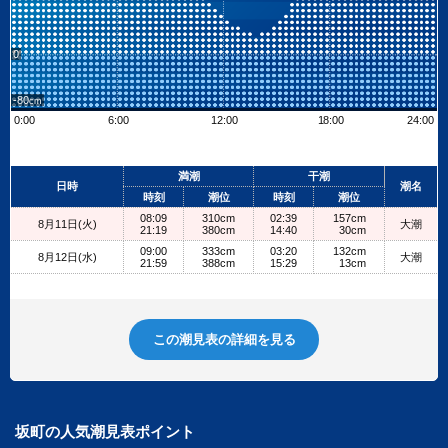
0
-80
0:00
6:00
12:00
18:00
24:00
Leaflet
| ©
OpenStreetMap contributors
+
満潮
干潮
日時
潮名
−
時刻
潮位
時刻
潮位
08:09
310cm
02:39
157cm
8月11日(火)
大潮
21:19
380cm
14:40
30cm
09:00
333cm
03:20
132cm
8月12日(水)
大潮
21:59
388cm
15:29
13cm
この潮見表の詳細を見る
坂町の人気潮見表ポイント