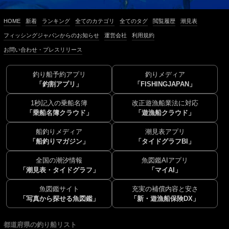
HOME
新着
ランキング
全てのカテゴリ
全てのタグ
閲覧履歴
潮見表
フィッシングジャパンからのお知らせ
運営会社
利用規約
お問い合わせ・プレスリリース
釣り船予約アプリ
釣りメディア
「釣割アプリ」
「FISHINGJAPAN」
1秒記入の乗船名簿
改正遊漁船業法に対応
「乗船名簿クラウド」
「遊漁船クラウド」
船釣りメディア
潮見表アプリ
「船釣りマガジン」
「タイドグラフBI」
全国の潮汐情報
魚図鑑AIアプリ
「潮見表・タイドグラフ」
「マイAI」
魚図鑑サイト
充実の補償内容と安さ
「写真から探せる魚図鑑」
「新・遊漁船保険DX」
都道府県の釣り船リスト