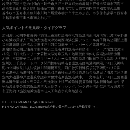
鈴鹿市
西尾市
恩納村
仙台市
銚子市
八戸市
芦屋町
光市
舞鶴市
行橋市
碧南市
西海市
高松市
葉山町
徳之島町
気仙沼市
市川市
桑名市
廿日市市
福岡市
赤穂市
屋久島町
苫小牧市
玉名市
糸魚川市
川崎市
尾鷲市
柳井市
宇土市
加古川市
宗像市
諫早市
西宮市
上越市
倉敷市
出水市
南あわじ市
人気ポイントの潮見表・タイドグラフ
若洲海浜公園
本牧海釣り施設
三番瀬
鹿島港
横浜
舞阪漁港
那珂湊港
豊浜漁港
宇野港
小名浜港
貝塚人工島
加太漁港
大津港
葛西海浜公園
アジュール舞子
野島公園
閖上港
福田港
須磨海岸
清水港
旧江戸川河口
新舞子マリンパーク
相馬港
三池港
東扇島西公園
三浦海岸
南芦屋浜
二見港
片貝漁港
平和島ボートレース場
野北漁港
相模川河口
大洗マリーナ
若松
大蔵海岸
玉島Ｅ地区
碧南海釣り広場
波崎新漁港
木曽川河口
呼子港
八景島マリーナ
ふれーゆ裏
飯岡漁港
羽田
日立港
大黒海づり施設
豊川河口
千葉ポートパーク
関門橋
御前崎港
名護漁港
師崎港
阿武隈川河口
天神崎
海の公園
検見川堤防
筑後川昇開橋
室見川河口
敦賀新港
横須賀
平磯海づり公園
牛窓港
垂水漁港
明石港
本渡港
鳥取港
東幡豆漁港
佐伯港
仙台漁港
田ノ浦漁港
津名港
豊橋
大磯港
神戸空港親水護岸
木更津港
新宮漁港
武庫川一文字
吉野川河口
三角西港
洲本港
千葉港
城ヶ島公園
小島漁港
吹上浜
三崎漁港
妻鹿漁港
熊本新港
館山港
牛深
宇品波止場公園
志賀島漁港
大三島フィッシングパーク
網干港
新仁尾港
片瀬漁港
市原海釣り施設
姪浜漁港
本荘人工島
古宇利島
亀浦港
© FISHING JAPAN All Rights Reserved.
FISHING JAPANは、B.Creation株式会社の日本国における登録商標です。