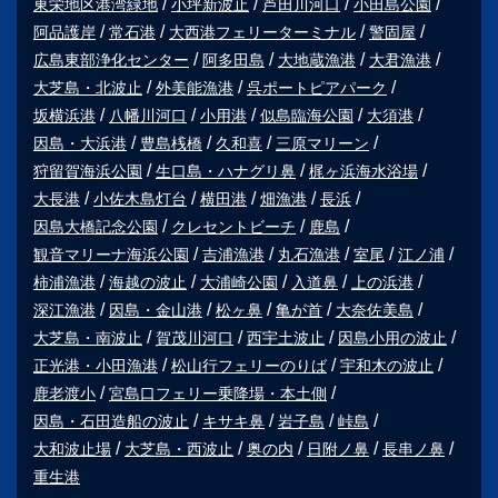
東栄地区港湾緑地
小坪新波止
芦田川河口
小田島公園
阿品護岸
常石港
大西港フェリーターミナル
警固屋
広島東部浄化センター
阿多田島
大地蔵漁港
大君漁港
大芝島・北波止
外美能漁港
呉ポートピアパーク
坂横浜港
八幡川河口
小用港
似島臨海公園
大須港
因島・大浜港
豊島桟橋
久和喜
三原マリーン
狩留賀海浜公園
生口島・ハナグリ鼻
梶ヶ浜海水浴場
大長港
小佐木島灯台
横田港
畑漁港
長浜
因島大橋記念公園
クレセントビーチ
鹿島
観音マリーナ海浜公園
吉浦漁港
丸石漁港
室尾
江ノ浦
柿浦漁港
海越の波止
大浦崎公園
入道鼻
上の浜港
深江漁港
因島・金山港
松ヶ鼻
亀が首
大奈佐美島
大芝島・南波止
賀茂川河口
西宇土波止
因島小用の波止
正光港・小田漁港
松山行フェリーのりば
宇和木の波止
鹿老渡小
宮島口フェリー乗降場・本土側
因島・石田造船の波止
キサキ鼻
岩子島
峠島
大和波止場
大芝島・西波止
奥の内
日附ノ鼻
長串ノ鼻
重生港