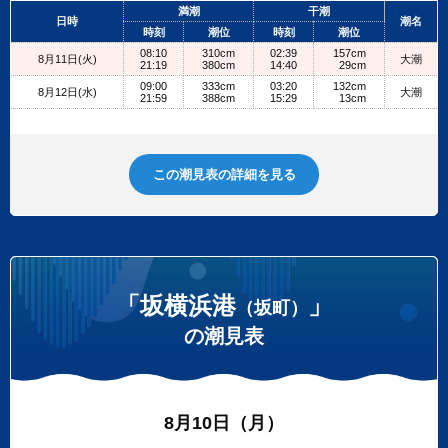
+
満潮
干潮
日時
潮名
−
時刻
潮位
時刻
潮位
08:10
310cm
02:39
157cm
8月11日(火)
大潮
21:19
380cm
14:40
29cm
09:00
333cm
03:20
132cm
8月12日(水)
大潮
21:59
388cm
15:29
13cm
この潮見表の詳細を見る
「坂横浜港
」
（坂町）
の潮見表
8月10日（月）