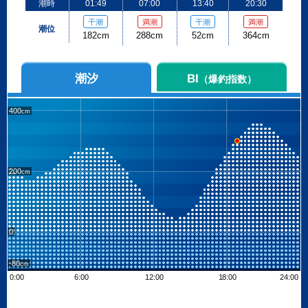
潮時
01:49
07:00
13:40
20:30
干潮
満潮
干潮
満潮
潮位
182cm
288cm
52cm
364cm
潮汐
BI
（爆釣指数）
400
200
0
-80
0:00
6:00
12:00
18:00
24:00
Leaflet
| ©
OpenStreetMap contributors