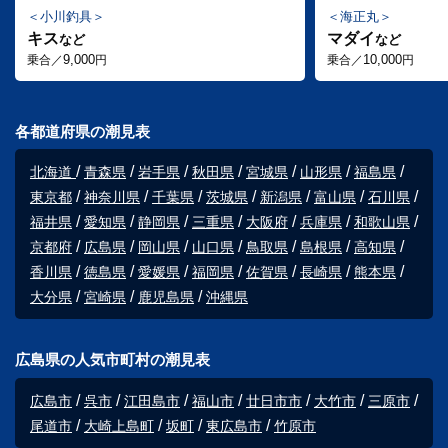
小川釣具
海正丸
キス
マダイ
など
など
9,000
10,000
乗合／
円
乗合／
円
各都道府県の潮見表
北海道
青森県
岩手県
秋田県
宮城県
山形県
福島県
東京都
神奈川県
千葉県
茨城県
新潟県
富山県
石川県
福井県
愛知県
静岡県
三重県
大阪府
兵庫県
和歌山県
京都府
広島県
岡山県
山口県
鳥取県
島根県
高知県
香川県
徳島県
愛媛県
福岡県
佐賀県
長崎県
熊本県
大分県
宮崎県
鹿児島県
沖縄県
広島県の人気市町村の潮見表
広島市
呉市
江田島市
福山市
廿日市市
大竹市
三原市
尾道市
大崎上島町
坂町
東広島市
竹原市