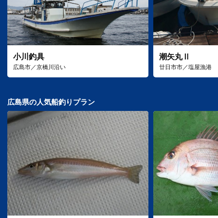
小川釣具
潮矢丸Ⅱ
広島市／京橋川沿い
廿日市市／塩屋漁港
広島県の人気船釣りプラン