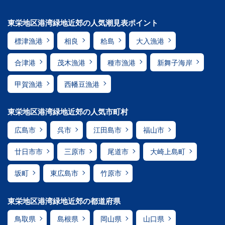
東栄地区港湾緑地近郊の人気潮見表ポイント
標津漁港
相良
粭島
大入漁港
合津港
茂木漁港
種市漁港
新舞子海岸
甲賀漁港
西幡豆漁港
東栄地区港湾緑地近郊の人気市町村
広島市
呉市
江田島市
福山市
廿日市市
三原市
尾道市
大崎上島町
坂町
東広島市
竹原市
東栄地区港湾緑地近郊の都道府県
鳥取県
島根県
岡山県
山口県