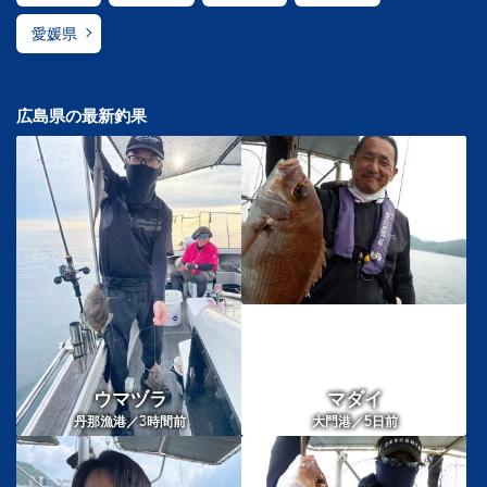
愛媛県
広島県の最新釣果
ウマヅラ
マダイ
3
5
丹那漁港／
時間前
大門港／
日前