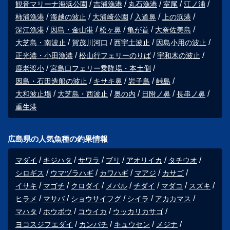
観音マリーナ海浜公園
吉浦漁港
丸石漁港
室尾
江ノ浦
柿浦漁港
海越の波止
大浦崎公園
入道鼻
上の浜港
深江漁港
因島・金山港
松ヶ鼻
亀が首
大奈佐美島
大芝島・南波止
賀茂川河口
西宇土波止
因島小用の波止
正光港・小田漁港
松山行フェリーのりば
宇和木の波止
鹿老渡小
宮島口フェリー乗降場・本土側
因島・石田造船の波止
キサキ鼻
岩子島
峠島
大和波止場
大芝島・西波止
奥の内
日附ノ鼻
長串ノ鼻
重生港
広島県の人気魚種の釣果情報
マダイ
キジハタ
サワラ
ブリ
アオリイカ
タチウオ
シロギス
ウマヅラハギ
カワハギ
マアジ
カサゴ
イサキ
マゴチ
クロダイ
メバル
チダイ
マダコ
スズキ
ヒラメ
マサバ
ショウサイフグ
シイラ
アカカマス
マハタ
ホウボウ
コウイカ
ウッカリカサゴ
ヨコスジフエダイ
カンパチ
キュウセン
メジナ