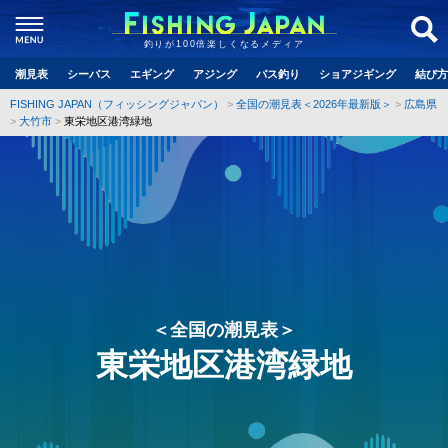
釣りが100倍楽しくなるメディア
潮見表
シーバス
エギング
アジング
バス釣り
ショアジギング
結び方
FISHING JAPAN（フィッシングジャパン）
全国の潮見表＜2026年最新版＞
広島県
大竹市
東栄地区港湾緑地
＜全国の潮見表＞
東栄地区港湾緑地