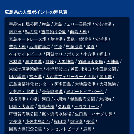
広島県の人気ポイントの潮見表
宇品波止場公園
横島
宮島フェリー乗降場
安芸津港
瀬戸田
鞆の浦
吉島釣り公園
向島大橋
宮島ボートレース場
草津港
因島・鏡浦港
安浦港
豊島大橋
地御前漁港
竹原
忠海漁港
尾道
ベイサイドビーチ
阿賀マリノポリス
小方港
福山
木材港
早瀬漁港
糸崎
大黒神島
的場海水浴場
天神鼻
東栄地区港湾緑地
小坪新波止
芦田川河口
小田島公園
阿品護岸
常石港
大西港フェリーターミナル
警固屋
広島東部浄化センター
阿多田島
大地蔵漁港
大君漁港
大芝島・北波止
外美能漁港
呉ポートピアパーク
坂横浜港
八幡川河口
小用港
似島臨海公園
大須港
因島・大浜港
豊島桟橋
久和喜
三原マリーン
狩留賀海浜公園
梶ヶ浜海水浴場
生口島・ハナグリ鼻
大長港
小佐木島灯台
横田港
畑漁港
長浜
因島大橋記念公園
クレセントビーチ
鹿島