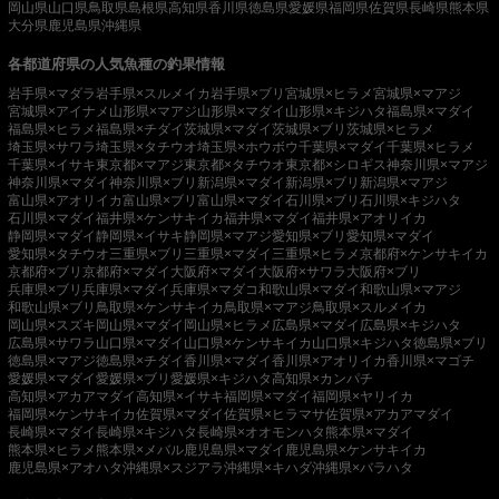
岡山県
山口県
鳥取県
島根県
高知県
香川県
徳島県
愛媛県
福岡県
佐賀県
長崎県
熊本県
大分県
鹿児島県
沖縄県
各都道府県の人気魚種の釣果情報
岩手県×マダラ
岩手県×スルメイカ
岩手県×ブリ
宮城県×ヒラメ
宮城県×マアジ
宮城県×アイナメ
山形県×マアジ
山形県×マダイ
山形県×キジハタ
福島県×マダイ
福島県×ヒラメ
福島県×チダイ
茨城県×マダイ
茨城県×ブリ
茨城県×ヒラメ
埼玉県×サワラ
埼玉県×タチウオ
埼玉県×ホウボウ
千葉県×マダイ
千葉県×ヒラメ
千葉県×イサキ
東京都×マアジ
東京都×タチウオ
東京都×シロギス
神奈川県×マアジ
神奈川県×マダイ
神奈川県×ブリ
新潟県×マダイ
新潟県×ブリ
新潟県×マアジ
富山県×アオリイカ
富山県×ブリ
富山県×マダイ
石川県×ブリ
石川県×キジハタ
石川県×マダイ
福井県×ケンサキイカ
福井県×マダイ
福井県×アオリイカ
静岡県×マダイ
静岡県×イサキ
静岡県×マアジ
愛知県×ブリ
愛知県×マダイ
愛知県×タチウオ
三重県×ブリ
三重県×マダイ
三重県×ヒラメ
京都府×ケンサキイカ
京都府×ブリ
京都府×マダイ
大阪府×マダイ
大阪府×サワラ
大阪府×ブリ
兵庫県×ブリ
兵庫県×マダイ
兵庫県×マダコ
和歌山県×マダイ
和歌山県×マアジ
和歌山県×ブリ
鳥取県×ケンサキイカ
鳥取県×マアジ
鳥取県×スルメイカ
岡山県×スズキ
岡山県×マダイ
岡山県×ヒラメ
広島県×マダイ
広島県×キジハタ
広島県×サワラ
山口県×マダイ
山口県×ケンサキイカ
山口県×キジハタ
徳島県×ブリ
徳島県×マアジ
徳島県×チダイ
香川県×マダイ
香川県×アオリイカ
香川県×マゴチ
愛媛県×マダイ
愛媛県×ブリ
愛媛県×キジハタ
高知県×カンパチ
高知県×アカアマダイ
高知県×イサキ
福岡県×マダイ
福岡県×ヤリイカ
福岡県×ケンサキイカ
佐賀県×マダイ
佐賀県×ヒラマサ
佐賀県×アカアマダイ
長崎県×マダイ
長崎県×キジハタ
長崎県×オオモンハタ
熊本県×マダイ
熊本県×ヒラメ
熊本県×メバル
鹿児島県×マダイ
鹿児島県×ケンサキイカ
鹿児島県×アオハタ
沖縄県×スジアラ
沖縄県×キハダ
沖縄県×バラハタ