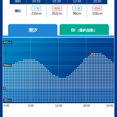
潮時
00:59
05:39
12:40
20:00
干潮
満潮
干潮
満潮
潮位
215cm
262cm
98cm
316cm
潮汐
BI
（爆釣指数）
400
200
0
-80
0:00
6:00
12:00
18:00
24:00
Leaflet
| ©
OpenStreetMap contributors