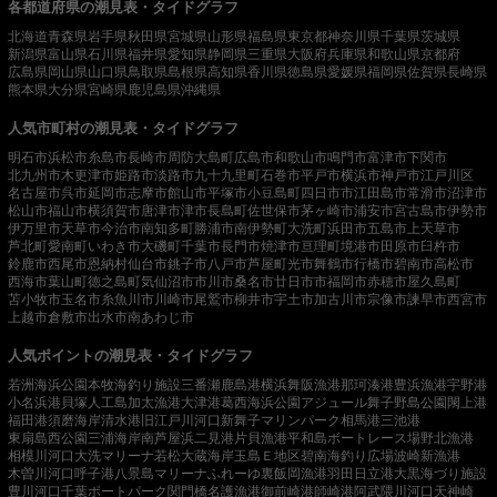
各都道府県の潮見表・タイドグラフ
北海道
青森県
岩手県
秋田県
宮城県
山形県
福島県
東京都
神奈川県
千葉県
茨城県
新潟県
富山県
石川県
福井県
愛知県
静岡県
三重県
大阪府
兵庫県
和歌山県
京都府
広島県
岡山県
山口県
鳥取県
島根県
高知県
香川県
徳島県
愛媛県
福岡県
佐賀県
長崎県
熊本県
大分県
宮崎県
鹿児島県
沖縄県
人気市町村の潮見表・タイドグラフ
明石市
浜松市
糸島市
長崎市
周防大島町
広島市
和歌山市
鳴門市
富津市
下関市
北九州市
木更津市
姫路市
淡路市
九十九里町
石巻市
平戸市
横浜市
神戸市
江戸川区
名古屋市
呉市
延岡市
志摩市
館山市
平塚市
小豆島町
四日市市
江田島市
常滑市
沼津市
松山市
福山市
横須賀市
唐津市
津市
長島町
佐世保市
茅ヶ崎市
浦安市
宮古島市
伊勢市
伊万里市
天草市
今治市
南知多町
勝浦市
南伊勢町
大洗町
浜田市
五島市
上天草市
芦北町
愛南町
いわき市
大磯町
千葉市
長門市
焼津市
亘理町
境港市
田原市
臼杵市
鈴鹿市
西尾市
恩納村
仙台市
銚子市
八戸市
芦屋町
光市
舞鶴市
行橋市
碧南市
高松市
西海市
葉山町
徳之島町
気仙沼市
市川市
桑名市
廿日市市
福岡市
赤穂市
屋久島町
苫小牧市
玉名市
糸魚川市
川崎市
尾鷲市
柳井市
宇土市
加古川市
宗像市
諫早市
西宮市
上越市
倉敷市
出水市
南あわじ市
人気ポイントの潮見表・タイドグラフ
若洲海浜公園
本牧海釣り施設
三番瀬
鹿島港
横浜
舞阪漁港
那珂湊港
豊浜漁港
宇野港
小名浜港
貝塚人工島
加太漁港
大津港
葛西海浜公園
アジュール舞子
野島公園
閖上港
福田港
須磨海岸
清水港
旧江戸川河口
新舞子マリンパーク
相馬港
三池港
東扇島西公園
三浦海岸
南芦屋浜
二見港
片貝漁港
平和島ボートレース場
野北漁港
相模川河口
大洗マリーナ
若松
大蔵海岸
玉島Ｅ地区
碧南海釣り広場
波崎新漁港
木曽川河口
呼子港
八景島マリーナ
ふれーゆ裏
飯岡漁港
羽田
日立港
大黒海づり施設
豊川河口
千葉ポートパーク
関門橋
名護漁港
御前崎港
師崎港
阿武隈川河口
天神崎