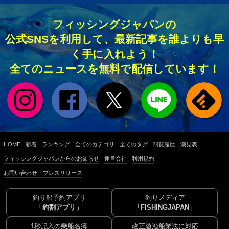
フィッシングジャパンの
公式SNSを利用して、最新記事を誰よりも早
く手に入れよう！
全てのニュースを無料で配信しています！
HOME
新着
ランキング
全てのカテゴリ
全てのタグ
閲覧履歴
潮見表
フィッシングジャパンからのお知らせ
運営会社
利用規約
お問い合わせ・プレスリリース
釣り船予約アプリ
釣りメディア
「釣割アプリ」
「FISHINGJAPAN」
1秒記入の乗船名簿
改正遊漁船業法に対応