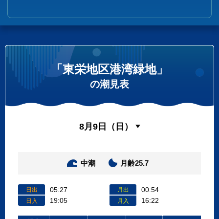
「東栄地区港湾緑地」
の潮見表
中潮
月齢25.7
05:27
00:54
日出
月出
19:05
16:22
日入
月入