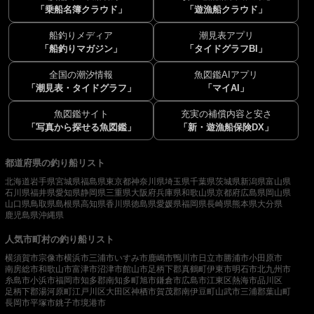
「乗船名簿クラウド」
「遊漁船クラウド」
船釣りメディア
潮見表アプリ
「船釣りマガジン」
「タイドグラフBI」
全国の潮汐情報
魚図鑑AIアプリ
「潮見表・タイドグラフ」
「マイAI」
魚図鑑サイト
充実の補償内容と安さ
「写真から探せる魚図鑑」
「新・遊漁船保険DX」
都道府県の釣り船リスト
北海道
岩手県
宮城県
福島県
東京都
神奈川県
埼玉県
千葉県
茨城県
新潟県
富山県
石川県
福井県
愛知県
静岡県
三重県
大阪府
兵庫県
和歌山県
京都府
広島県
岡山県
山口県
鳥取県
島根県
高知県
香川県
徳島県
愛媛県
福岡県
長崎県
熊本県
大分県
鹿児島県
沖縄県
人気市町村の釣り船リスト
横須賀市
宗像市
横浜市
三浦市
いすみ市
鹿嶋市
鴨川市
日立市
勝浦市
小田原市
南房総市
和歌山市
富津市
沼津市
館山市
足柄下郡真鶴町
伊東市
明石市
北九州市
糸島市
小浜市
福岡市
知多郡南知多町
旭市
鎌倉市
広島市
江東区
熱海市
品川区
足柄下郡湯河原町
江戸川区
大田区
神栖市
賀茂郡南伊豆町
山武市
三浦郡葉山町
長岡市
平塚市
銚子市
境港市