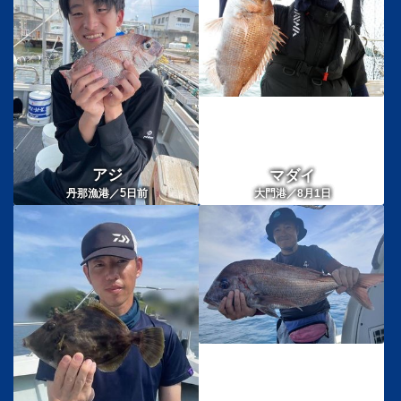
アジ
マダイ
5
丹那漁港／
日前
大門港／8月1日