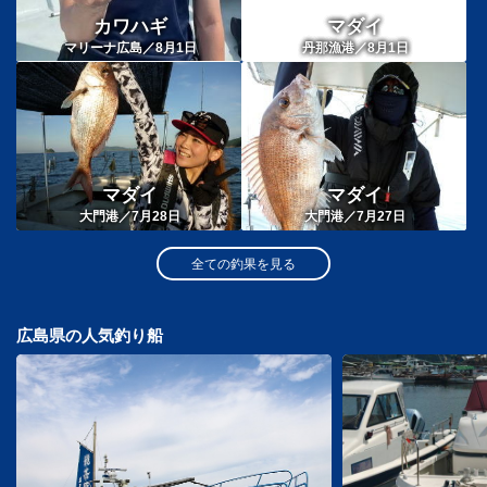
カワハギ
マダイ
マリーナ広島／8月1日
丹那漁港／8月1日
マダイ
マダイ
大門港／7月28日
大門港／7月27日
全ての釣果を見る
広島県の人気釣り船