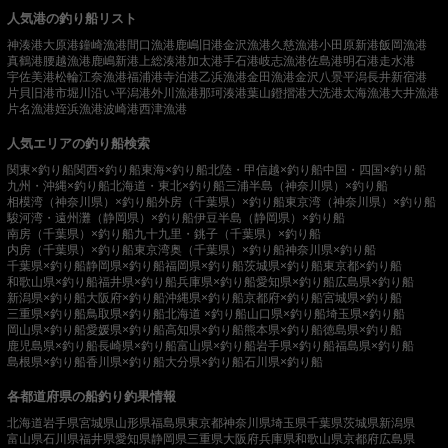
人気港の釣り船リスト
神湊港
大原港
鐘崎漁港
間口漁港
鹿嶋旧港
金沢漁港
久慈漁港
小田原新港
飯岡漁港
真鶴港
腰越漁港
鹿嶋新港
上総湊港
加太港
手石港
岐志漁港
佐島港
明石港
走水港
宇佐美港
松輪江奈漁港
福浦港
寺泊港
乙浜漁港
金田漁港
金沢八景平潟
長井新宿港
片貝旧港
市堀川沿い
平潟港
外川漁港
那珂湊港
葉山鐙摺港
大洗港
太海漁港
大井漁港
片名漁港
姪浜漁港
波崎港
西津漁港
人気エリアの釣り船検索
関東×釣り船
関西×釣り船
東海×釣り船
北陸・甲信越×釣り船
中国・四国×釣り船
九州・沖縄×釣り船
北海道・東北×釣り船
三浦半島（神奈川県）×釣り船
相模湾（神奈川県）×釣り船
外房（千葉県）×釣り船
東京湾（神奈川県）×釣り船
駿河湾・遠州灘（静岡県）×釣り船
伊豆半島（静岡県）×釣り船
南房（千葉県）×釣り船
九十九里・銚子（千葉県）×釣り船
内房（千葉県）×釣り船
東京湾奥（千葉県）×釣り船
神奈川県×釣り船
千葉県×釣り船
静岡県×釣り船
福岡県×釣り船
茨城県×釣り船
東京都×釣り船
和歌山県×釣り船
福井県×釣り船
兵庫県×釣り船
愛知県×釣り船
広島県×釣り船
新潟県×釣り船
大阪府×釣り船
沖縄県×釣り船
京都府×釣り船
宮城県×釣り船
三重県×釣り船
鳥取県×釣り船
北海道 ×釣り船
山口県×釣り船
埼玉県×釣り船
岡山県×釣り船
愛媛県×釣り船
高知県×釣り船
熊本県×釣り船
徳島県×釣り船
鹿児島県×釣り船
長崎県×釣り船
富山県×釣り船
岩手県×釣り船
福島県×釣り船
島根県×釣り船
香川県×釣り船
大分県×釣り船
石川県×釣り船
各都道府県の船釣り釣果情報
北海道
岩手県
宮城県
山形県
福島県
東京都
神奈川県
埼玉県
千葉県
茨城県
新潟県
富山県
石川県
福井県
愛知県
静岡県
三重県
大阪府
兵庫県
和歌山県
京都府
広島県