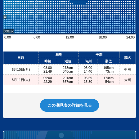
0
-80
0:00
6:00
12:00
18:00
24:00
Leaflet
| ©
OpenStreetMap contributors
+
満潮
干潮
日時
潮名
−
時刻
潮位
時刻
潮位
08:00
273cm
03:00
195cm
8月10日(月)
中潮
21:49
348cm
14:40
73cm
09:00
291cm
03:59
174cm
8月11日(火)
大潮
22:29
367cm
15:30
54cm
この潮見表の詳細を見る