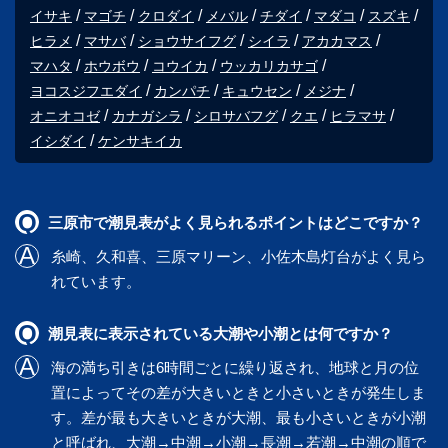
イサキ
マゴチ
クロダイ
メバル
チダイ
マダコ
スズキ
ヒラメ
マサバ
ショウサイフグ
シイラ
アカカマス
マハタ
ホウボウ
コウイカ
ウッカリカサゴ
ヨコスジフエダイ
カンパチ
キュウセン
メジナ
オニオコゼ
カナガシラ
シロサバフグ
クエ
ヒラマサ
イシダイ
ケンサキイカ
三原市で潮見表がよく見られるポイントはどこですか？
糸崎
、
久和喜
、
三原マリーン
、
小佐木島灯台
がよく見ら
れています。
潮見表に表示されている大潮や小潮とは何ですか？
海の満ち引きは6時間ごとに繰り返され、地球と月の位
置によってその差が大きいときと小さいときが発生しま
す。差が最も大きいときが大潮、最も小さいときが小潮
と呼ばれ、大潮→中潮→小潮→長潮→若潮→中潮の順で