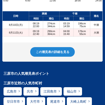
0:00
6:00
12:00
18:00
24:00
Leaflet
| ©
OpenStreetMap contributors
+
満潮
干潮
日時
潮名
−
時刻
潮位
時刻
潮位
08:19
274cm
03:19
196cm
8月10日(月)
中潮
22:00
344cm
14:59
75cm
09:19
290cm
04:00
176cm
8月11日(火)
大潮
22:40
364cm
15:40
55cm
この潮見表の詳細を見る
三原市の人気潮見表ポイント
三原市近郊の人気市町村
広島市
呉市
江田島市
福山市
廿日市市
大竹市
尾道市
大崎上島町