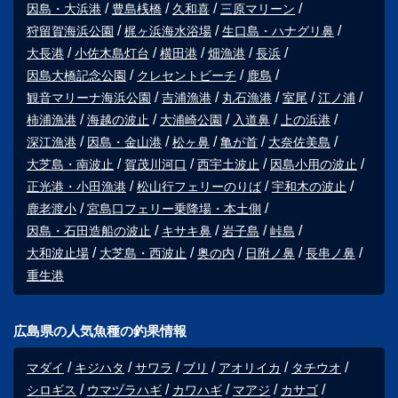
因島・大浜港
豊島桟橋
久和喜
三原マリーン
狩留賀海浜公園
梶ヶ浜海水浴場
生口島・ハナグリ鼻
大長港
小佐木島灯台
横田港
畑漁港
長浜
因島大橋記念公園
クレセントビーチ
鹿島
観音マリーナ海浜公園
吉浦漁港
丸石漁港
室尾
江ノ浦
柿浦漁港
海越の波止
大浦崎公園
入道鼻
上の浜港
深江漁港
因島・金山港
松ヶ鼻
亀が首
大奈佐美島
大芝島・南波止
賀茂川河口
西宇土波止
因島小用の波止
正光港・小田漁港
松山行フェリーのりば
宇和木の波止
鹿老渡小
宮島口フェリー乗降場・本土側
因島・石田造船の波止
キサキ鼻
岩子島
峠島
大和波止場
大芝島・西波止
奥の内
日附ノ鼻
長串ノ鼻
重生港
広島県の人気魚種の釣果情報
マダイ
キジハタ
サワラ
ブリ
アオリイカ
タチウオ
シロギス
ウマヅラハギ
カワハギ
マアジ
カサゴ