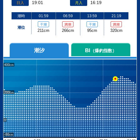
19:01
16:19
日入
月入
潮時
01:59
06:59
13:59
21:19
干潮
満潮
干潮
満潮
潮位
211cm
266cm
95cm
320cm
潮汐
BI
（爆釣指数）
400
200
0
-80