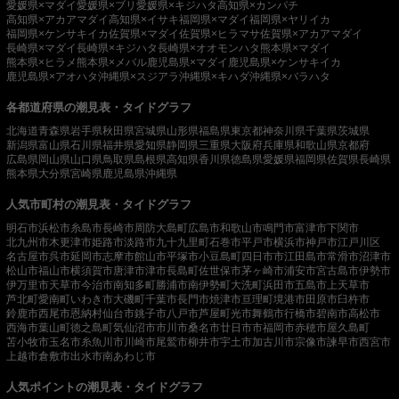
愛媛県×マダイ
愛媛県×ブリ
愛媛県×キジハタ
高知県×カンパチ
高知県×アカアマダイ
高知県×イサキ
福岡県×マダイ
福岡県×ヤリイカ
福岡県×ケンサキイカ
佐賀県×マダイ
佐賀県×ヒラマサ
佐賀県×アカアマダイ
長崎県×マダイ
長崎県×キジハタ
長崎県×オオモンハタ
熊本県×マダイ
熊本県×ヒラメ
熊本県×メバル
鹿児島県×マダイ
鹿児島県×ケンサキイカ
鹿児島県×アオハタ
沖縄県×スジアラ
沖縄県×キハダ
沖縄県×バラハタ
各都道府県の潮見表・タイドグラフ
北海道
青森県
岩手県
秋田県
宮城県
山形県
福島県
東京都
神奈川県
千葉県
茨城県
新潟県
富山県
石川県
福井県
愛知県
静岡県
三重県
大阪府
兵庫県
和歌山県
京都府
広島県
岡山県
山口県
鳥取県
島根県
高知県
香川県
徳島県
愛媛県
福岡県
佐賀県
長崎県
熊本県
大分県
宮崎県
鹿児島県
沖縄県
人気市町村の潮見表・タイドグラフ
明石市
浜松市
糸島市
長崎市
周防大島町
広島市
和歌山市
鳴門市
富津市
下関市
北九州市
木更津市
姫路市
淡路市
九十九里町
石巻市
平戸市
横浜市
神戸市
江戸川区
名古屋市
呉市
延岡市
志摩市
館山市
平塚市
小豆島町
四日市市
江田島市
常滑市
沼津市
松山市
福山市
横須賀市
唐津市
津市
長島町
佐世保市
茅ヶ崎市
浦安市
宮古島市
伊勢市
伊万里市
天草市
今治市
南知多町
勝浦市
南伊勢町
大洗町
浜田市
五島市
上天草市
芦北町
愛南町
いわき市
大磯町
千葉市
長門市
焼津市
亘理町
境港市
田原市
臼杵市
鈴鹿市
西尾市
恩納村
仙台市
銚子市
八戸市
芦屋町
光市
舞鶴市
行橋市
碧南市
高松市
西海市
葉山町
徳之島町
気仙沼市
市川市
桑名市
廿日市市
福岡市
赤穂市
屋久島町
苫小牧市
玉名市
糸魚川市
川崎市
尾鷲市
柳井市
宇土市
加古川市
宗像市
諫早市
西宮市
上越市
倉敷市
出水市
南あわじ市
人気ポイントの潮見表・タイドグラフ