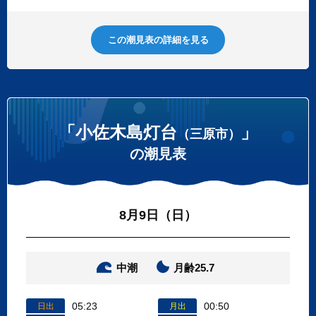
この潮見表の詳細を見る
「小佐木島灯台
」
（三原市）
の潮見表
8月9日（日）
中潮
月齢25.7
05:23
00:50
日出
月出