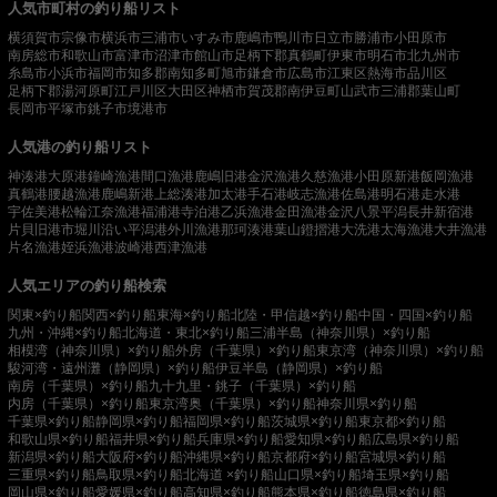
人気市町村の釣り船リスト
横須賀市
宗像市
横浜市
三浦市
いすみ市
鹿嶋市
鴨川市
日立市
勝浦市
小田原市
南房総市
和歌山市
富津市
沼津市
館山市
足柄下郡真鶴町
伊東市
明石市
北九州市
糸島市
小浜市
福岡市
知多郡南知多町
旭市
鎌倉市
広島市
江東区
熱海市
品川区
足柄下郡湯河原町
江戸川区
大田区
神栖市
賀茂郡南伊豆町
山武市
三浦郡葉山町
長岡市
平塚市
銚子市
境港市
人気港の釣り船リスト
神湊港
大原港
鐘崎漁港
間口漁港
鹿嶋旧港
金沢漁港
久慈漁港
小田原新港
飯岡漁港
真鶴港
腰越漁港
鹿嶋新港
上総湊港
加太港
手石港
岐志漁港
佐島港
明石港
走水港
宇佐美港
松輪江奈漁港
福浦港
寺泊港
乙浜漁港
金田漁港
金沢八景平潟
長井新宿港
片貝旧港
市堀川沿い
平潟港
外川漁港
那珂湊港
葉山鐙摺港
大洗港
太海漁港
大井漁港
片名漁港
姪浜漁港
波崎港
西津漁港
人気エリアの釣り船検索
関東×釣り船
関西×釣り船
東海×釣り船
北陸・甲信越×釣り船
中国・四国×釣り船
九州・沖縄×釣り船
北海道・東北×釣り船
三浦半島（神奈川県）×釣り船
相模湾（神奈川県）×釣り船
外房（千葉県）×釣り船
東京湾（神奈川県）×釣り船
駿河湾・遠州灘（静岡県）×釣り船
伊豆半島（静岡県）×釣り船
南房（千葉県）×釣り船
九十九里・銚子（千葉県）×釣り船
内房（千葉県）×釣り船
東京湾奥（千葉県）×釣り船
神奈川県×釣り船
千葉県×釣り船
静岡県×釣り船
福岡県×釣り船
茨城県×釣り船
東京都×釣り船
和歌山県×釣り船
福井県×釣り船
兵庫県×釣り船
愛知県×釣り船
広島県×釣り船
新潟県×釣り船
大阪府×釣り船
沖縄県×釣り船
京都府×釣り船
宮城県×釣り船
三重県×釣り船
鳥取県×釣り船
北海道 ×釣り船
山口県×釣り船
埼玉県×釣り船
岡山県×釣り船
愛媛県×釣り船
高知県×釣り船
熊本県×釣り船
徳島県×釣り船