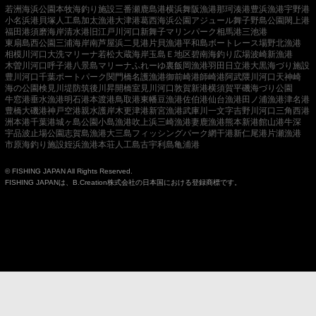
若洲海浜公園
本牧海釣り施設
三番瀬
鹿島港
横浜
舞阪漁港
那珂湊港
豊浜漁港
宇野港
小名浜港
貝塚人工島
加太漁港
大津港
葛西海浜公園
アジュール舞子
野島公園
閖上港
福田港
須磨海岸
清水港
旧江戸川河口
新舞子マリンパーク
相馬港
三池港
東扇島西公園
三浦海岸
南芦屋浜
二見港
片貝漁港
平和島ボートレース場
野北漁港
相模川河口
大洗マリーナ
若松
大蔵海岸
玉島Ｅ地区
碧南海釣り広場
波崎新漁港
木曽川河口
呼子港
八景島マリーナ
ふれーゆ裏
飯岡漁港
羽田
日立港
大黒海づり施設
豊川河口
千葉ポートパーク
関門橋
名護漁港
御前崎港
師崎港
阿武隈川河口
天神崎
海の公園
検見川堤防
筑後川昇開橋
室見川河口
敦賀新港
横須賀
平磯海づり公園
牛窓港
垂水漁港
明石港
本渡港
鳥取港
東幡豆漁港
佐伯港
仙台漁港
田ノ浦漁港
津名港
豊橋
大磯港
神戸空港親水護岸
木更津港
新宮漁港
武庫川一文字
吉野川河口
三角西港
洲本港
千葉港
城ヶ島公園
小島漁港
吹上浜
三崎漁港
妻鹿漁港
熊本新港
館山港
牛深
宇品波止場公園
志賀島漁港
大三島フィッシングパーク
網干港
新仁尾港
片瀬漁港
市原海釣り施設
姪浜漁港
本荘人工島
古宇利島
亀浦港
© FISHING JAPAN All Rights Reserved.
FISHING JAPANは、B.Creation株式会社の日本国における登録商標です。