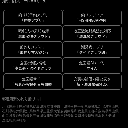
お問い合わせ・プレスリリース
釣り船予約アプリ
釣りメディア
「釣割アプリ」
「FISHINGJAPAN」
1秒記入の乗船名簿
改正遊漁船業法に対応
「乗船名簿クラウド」
「遊漁船クラウド」
船釣りメディア
潮見表アプリ
「船釣りマガジン」
「タイドグラフBI」
全国の潮汐情報
魚図鑑AIアプリ
「潮見表・タイドグラフ」
「マイAI」
魚図鑑サイト
充実の補償内容と安さ
「写真から探せる魚図鑑」
「新・遊漁船保険DX」
都道府県の釣り船リスト
北海道
岩手県
宮城県
福島県
東京都
神奈川県
埼玉県
千葉県
茨城県
新潟県
富山県
石川県
福井県
愛知県
静岡県
三重県
大阪府
兵庫県
和歌山県
京都府
広島県
岡山県
山口県
鳥取県
島根県
高知県
香川県
徳島県
愛媛県
福岡県
長崎県
熊本県
大分県
鹿児島県
沖縄県