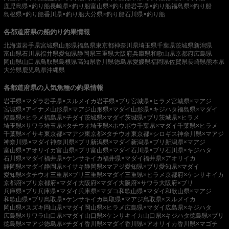
鹿児島県×釣り船
長崎県×釣り船
富山県×釣り船
岩手県×釣り船
福島県×釣り船
島根県×釣り船
香川県×釣り船
大分県×釣り船
石川県×釣り船
各都道府県の船釣り釣果情報
北海道
岩手県
宮城県
山形県
福島県
東京都
神奈川県
埼玉県
千葉県
茨城県
新潟県
富山県
石川県
福井県
愛知県
静岡県
三重県
大阪府
兵庫県
和歌山県
京都府
広島県
岡山県
山口県
鳥取県
島根県
高知県
香川県
徳島県
愛媛県
福岡県
佐賀県
長崎県
熊本県
大分県
鹿児島県
沖縄県
各都道府県の人気魚種の釣果情報
岩手県×マダラ
岩手県×スルメイカ
岩手県×ブリ
宮城県×ヒラメ
宮城県×マアジ
宮城県×アイナメ
山形県×マアジ
山形県×マダイ
山形県×キジハタ
福島県×マダイ
福島県×ヒラメ
福島県×チダイ
茨城県×マダイ
茨城県×ブリ
茨城県×ヒラメ
埼玉県×サワラ
埼玉県×タチウオ
埼玉県×ホウボウ
千葉県×マダイ
千葉県×ヒラメ
千葉県×イサキ
東京都×マアジ
東京都×タチウオ
東京都×シロギス
神奈川県×マアジ
神奈川県×マダイ
神奈川県×ブリ
新潟県×マダイ
新潟県×ブリ
新潟県×マアジ
富山県×アオリイカ
富山県×ブリ
富山県×マダイ
石川県×ブリ
石川県×キジハタ
石川県×マダイ
福井県×ケンサキイカ
福井県×マダイ
福井県×アオリイカ
静岡県×マダイ
静岡県×イサキ
静岡県×マアジ
愛知県×ブリ
愛知県×マダイ
愛知県×タチウオ
三重県×ブリ
三重県×マダイ
三重県×ヒラメ
京都府×ケンサキイカ
京都府×ブリ
京都府×マダイ
大阪府×マダイ
大阪府×サワラ
大阪府×ブリ
兵庫県×ブリ
兵庫県×マダイ
兵庫県×マダコ
和歌山県×マダイ
和歌山県×マアジ
和歌山県×ブリ
鳥取県×ケンサキイカ
鳥取県×マアジ
鳥取県×スルメイカ
岡山県×スズキ
岡山県×マダイ
岡山県×ヒラメ
広島県×マダイ
広島県×キジハタ
広島県×サワラ
山口県×マダイ
山口県×ケンサキイカ
山口県×キジハタ
徳島県×ブリ
徳島県×マアジ
徳島県×チダイ
香川県×マダイ
香川県×アオリイカ
香川県×マゴチ