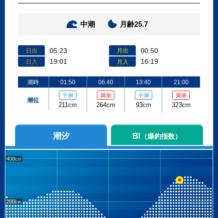
中潮
月齢25.7
05:23
00:50
日出
月出
19:01
16:19
日入
月入
潮時
01:50
06:40
13:40
21:00
干潮
満潮
干潮
満潮
潮位
211cm
264cm
93cm
323cm
潮汐
BI
（爆釣指数）
400
200