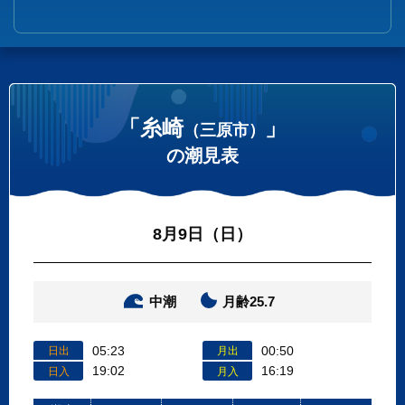
「糸崎
」
（三原市）
の潮見表
8月9日（日）
中潮
月齢25.7
05:23
00:50
日出
月出
19:02
16:19
日入
月入