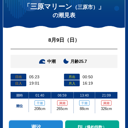
「三原マリーン
」
（三原市）
の潮見表
8月9日（日）
中潮
月齢25.7
05:23
00:50
日出
月出
19:01
16:19
日入
月入
潮時
01:40
06:59
13:40
21:09
干潮
満潮
干潮
満潮
潮位
208cm
265cm
88cm
326cm
潮汐
BI
（爆釣指数）