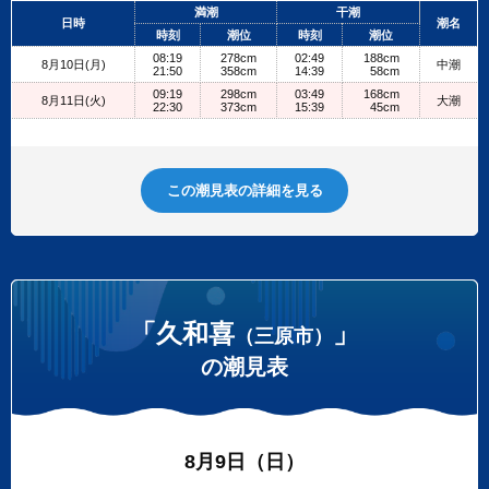
+
満潮
干潮
日時
潮名
−
時刻
潮位
時刻
潮位
08:19
278cm
02:49
188cm
8月10日(月)
中潮
21:50
358cm
14:39
58cm
09:19
298cm
03:49
168cm
8月11日(火)
大潮
22:30
373cm
15:39
45cm
この潮見表の詳細を見る
「久和喜
」
（三原市）
の潮見表
8月9日（日）