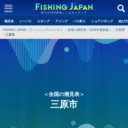
釣りが100倍楽しくなるメディア
潮見表
シーバス
エギング
アジング
バス釣り
ショアジギング
結び方
FISHING JAPAN（フィッシングジャパン）
全国の潮見表＜2026年最新版＞
広島県
三原市
＜全国の潮見表＞
三原市