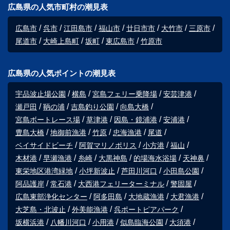
広島県の人気市町村の潮見表
広島市
呉市
江田島市
福山市
廿日市市
大竹市
三原市
尾道市
大崎上島町
坂町
東広島市
竹原市
広島県の人気ポイントの潮見表
宇品波止場公園
横島
宮島フェリー乗降場
安芸津港
瀬戸田
鞆の浦
吉島釣り公園
向島大橋
宮島ボートレース場
草津港
因島・鏡浦港
安浦港
豊島大橋
地御前漁港
竹原
忠海漁港
尾道
ベイサイドビーチ
阿賀マリノポリス
小方港
福山
木材港
早瀬漁港
糸崎
大黒神島
的場海水浴場
天神鼻
東栄地区港湾緑地
小坪新波止
芦田川河口
小田島公園
阿品護岸
常石港
大西港フェリーターミナル
警固屋
広島東部浄化センター
阿多田島
大地蔵漁港
大君漁港
大芝島・北波止
外美能漁港
呉ポートピアパーク
坂横浜港
八幡川河口
小用港
似島臨海公園
大須港