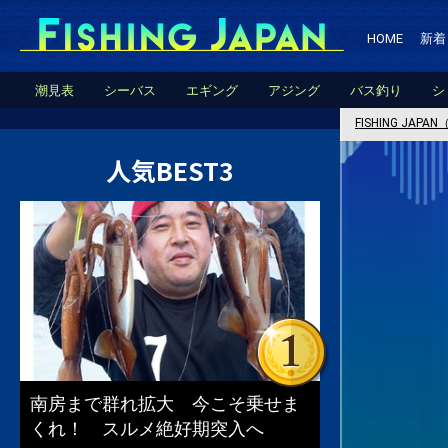
HOME
新着
潮見表
シーバス
エギング
アジング
バス釣り
シ
FISHING JA
人気BEST3
南房まで群れ拡大 今こそ乗せま
くれ！ スルメ絶好期突入へ