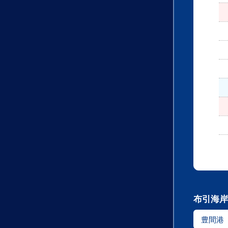
布引海岸
豊間港