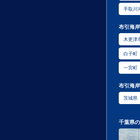
手取川
布引海岸
木更津
白子町
一宮町
布引海岸
茨城県
千葉県の