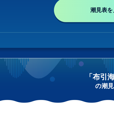
潮見表を
「布引
の潮見