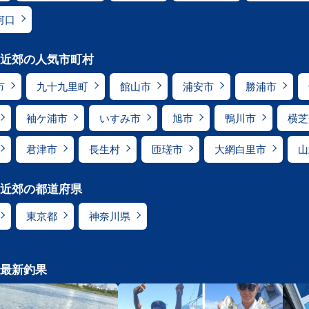
河口
近郊の人気市町村
市
九十九里町
館山市
浦安市
勝浦市
袖ケ浦市
いすみ市
旭市
鴨川市
横芝
君津市
長生村
匝瑳市
大網白里市
山
近郊の都道府県
東京都
神奈川県
最新釣果