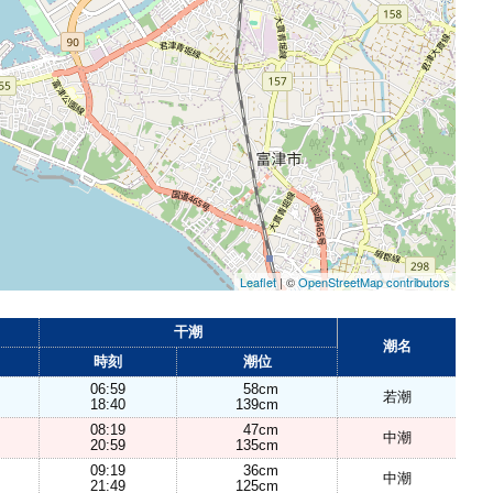
Leaflet
| ©
OpenStreetMap contributors
干潮
潮名
時刻
潮位
06:59
58cm
若潮
18:40
139cm
08:19
47cm
中潮
20:59
135cm
09:19
36cm
中潮
21:49
125cm