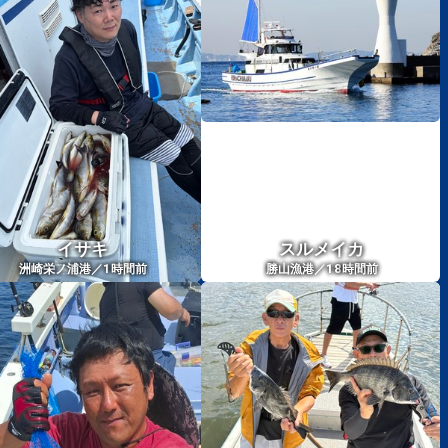
イサキ
スルメイカ
1
18
洲崎栄ノ浦港／
時間前
勝山漁港／
時間前