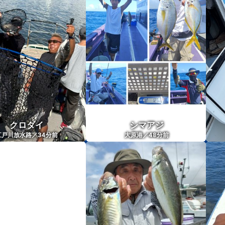
クロダイ
シマアジ
34
48
江戸川放水路／
分前
大原港／
分前