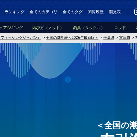
ランキング
全てのカテゴリ
全てのタグ
閲覧履歴
潮見表
ョアジギング
結び方（ノット）
釣具（タックル）
ロッド
PAN（フィッシングジャパン）
>
全国の潮見表＜2026年最新版＞
>
千葉県
>
富津市
>
＜全国の