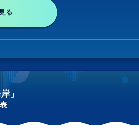
見る
海岸」
表