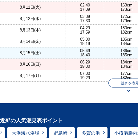
02:40
163cm
8月11日(火)
17:09
173cm
03:39
172cm
8月12日(水)
17:30
179cm
04:29
180cm
8月13日(木)
17:59
182cm
05:00
185cm
8月14日(金)
18:19
184cm
05:49
186cm
8月15日(土)
18:40
185cm
06:29
184cm
8月16日(日)
19:00
184cm
07:00
177cm
8月17日(月)
19:29
182cm
続きを表
近郊の人気潮見表ポイント
大浜海水浴場
野島崎
多賀の浜
小樽港勝内