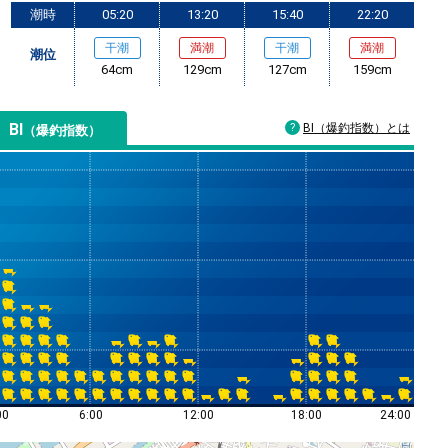
潮時
05:20
13:20
15:40
22:20
干潮
満潮
干潮
満潮
潮位
64cm
129cm
127cm
159cm
BI
BI（爆釣指数）とは
（爆釣指数）
00
6:00
12:00
18:00
24:00