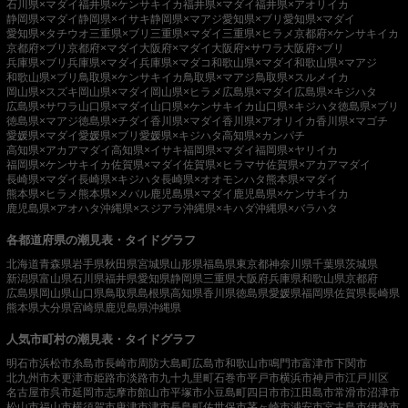
石川県×マダイ
福井県×ケンサキイカ
福井県×マダイ
福井県×アオリイカ
静岡県×マダイ
静岡県×イサキ
静岡県×マアジ
愛知県×ブリ
愛知県×マダイ
愛知県×タチウオ
三重県×ブリ
三重県×マダイ
三重県×ヒラメ
京都府×ケンサキイカ
京都府×ブリ
京都府×マダイ
大阪府×マダイ
大阪府×サワラ
大阪府×ブリ
兵庫県×ブリ
兵庫県×マダイ
兵庫県×マダコ
和歌山県×マダイ
和歌山県×マアジ
和歌山県×ブリ
鳥取県×ケンサキイカ
鳥取県×マアジ
鳥取県×スルメイカ
岡山県×スズキ
岡山県×マダイ
岡山県×ヒラメ
広島県×マダイ
広島県×キジハタ
広島県×サワラ
山口県×マダイ
山口県×ケンサキイカ
山口県×キジハタ
徳島県×ブリ
徳島県×マアジ
徳島県×チダイ
香川県×マダイ
香川県×アオリイカ
香川県×マゴチ
愛媛県×マダイ
愛媛県×ブリ
愛媛県×キジハタ
高知県×カンパチ
高知県×アカアマダイ
高知県×イサキ
福岡県×マダイ
福岡県×ヤリイカ
福岡県×ケンサキイカ
佐賀県×マダイ
佐賀県×ヒラマサ
佐賀県×アカアマダイ
長崎県×マダイ
長崎県×キジハタ
長崎県×オオモンハタ
熊本県×マダイ
熊本県×ヒラメ
熊本県×メバル
鹿児島県×マダイ
鹿児島県×ケンサキイカ
鹿児島県×アオハタ
沖縄県×スジアラ
沖縄県×キハダ
沖縄県×バラハタ
各都道府県の潮見表・タイドグラフ
北海道
青森県
岩手県
秋田県
宮城県
山形県
福島県
東京都
神奈川県
千葉県
茨城県
新潟県
富山県
石川県
福井県
愛知県
静岡県
三重県
大阪府
兵庫県
和歌山県
京都府
広島県
岡山県
山口県
鳥取県
島根県
高知県
香川県
徳島県
愛媛県
福岡県
佐賀県
長崎県
熊本県
大分県
宮崎県
鹿児島県
沖縄県
人気市町村の潮見表・タイドグラフ
明石市
浜松市
糸島市
長崎市
周防大島町
広島市
和歌山市
鳴門市
富津市
下関市
北九州市
木更津市
姫路市
淡路市
九十九里町
石巻市
平戸市
横浜市
神戸市
江戸川区
名古屋市
呉市
延岡市
志摩市
館山市
平塚市
小豆島町
四日市市
江田島市
常滑市
沼津市
松山市
福山市
横須賀市
唐津市
津市
長島町
佐世保市
茅ヶ崎市
浦安市
宮古島市
伊勢市