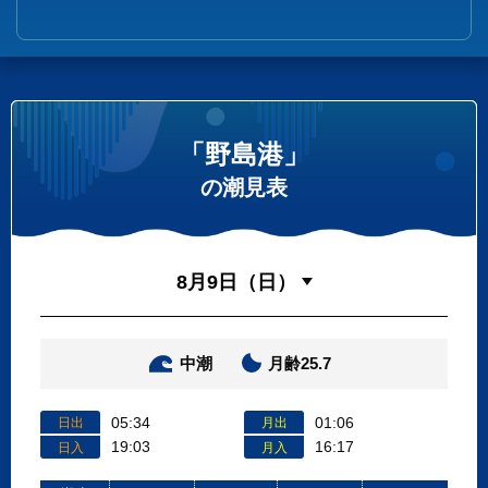
「野島港」
の潮見表
中潮
月齢25.7
05:34
01:06
日出
月出
19:03
16:17
日入
月入