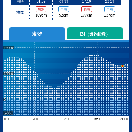
潮時
01:59
09:39
17:10
22:19
満潮
干潮
満潮
干潮
潮位
169cm
52cm
177cm
137cm
潮汐
BI
（爆釣指数）
200
100
0
-40
0:00
6:00
12:00
18:00
24:00
Leaflet
| ©
OpenStreetMap contributors