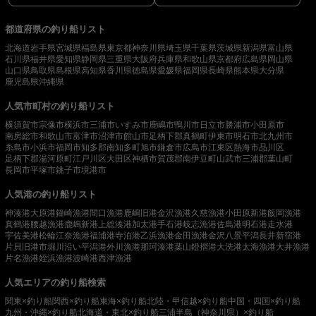
都道府県の釣り船リスト
北海道
岩手県
宮城県
福島県
東京都
神奈川県
埼玉県
千葉県
茨城県
新潟県
富山県
石川県
福井県
愛知県
静岡県
三重県
大阪府
兵庫県
和歌山県
京都府
広島県
岡山県
山口県
鳥取県
島根県
高知県
香川県
徳島県
愛媛県
福岡県
長崎県
熊本県
大分県
鹿児島県
沖縄県
人気市町村の釣り船リスト
横須賀市
宗像市
横浜市
三浦市
いすみ市
鹿嶋市
鴨川市
日立市
勝浦市
小田原市
南房総市
和歌山市
富津市
沼津市
館山市
足柄下郡真鶴町
伊東市
明石市
北九州市
糸島市
小浜市
福岡市
知多郡南知多町
旭市
鎌倉市
広島市
江東区
熱海市
品川区
足柄下郡湯河原町
江戸川区
大田区
神栖市
賀茂郡南伊豆町
山武市
三浦郡葉山町
長岡市
平塚市
銚子市
境港市
人気港の釣り船リスト
神湊港
大原港
鐘崎漁港
間口漁港
鹿嶋旧港
金沢漁港
久慈漁港
小田原新港
飯岡漁港
真鶴港
腰越漁港
鹿嶋新港
上総湊港
加太港
手石港
岐志漁港
佐島港
明石港
走水港
宇佐美港
松輪江奈漁港
福浦港
寺泊港
乙浜漁港
金田漁港
金沢八景平潟
長井新宿港
片貝旧港
市堀川沿い
平潟港
外川漁港
那珂湊港
葉山鐙摺港
大洗港
太海漁港
大井漁港
片名漁港
姪浜漁港
波崎港
西津漁港
人気エリアの釣り船検索
関東×釣り船
関西×釣り船
東海×釣り船
北陸・甲信越×釣り船
中国・四国×釣り船
九州・沖縄×釣り船
北海道・東北×釣り船
三浦半島（神奈川県）×釣り船