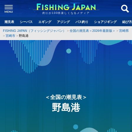
釣りが100倍楽しくなるメディア
潮見表
シーバス
エギング
アジング
バス釣り
ショアジギング
結び方
FISHING JAPAN（フィッシングジャパン）
全国の潮見表＜2026年最新版＞
宮崎県
宮崎市
野島港
＜全国の潮見表＞
野島港