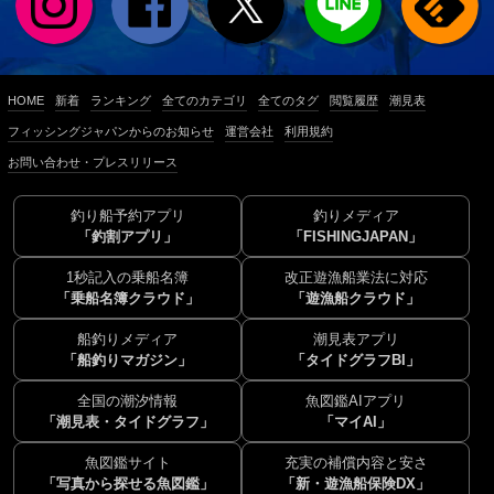
HOME
新着
ランキング
全てのカテゴリ
全てのタグ
閲覧履歴
潮見表
フィッシングジャパンからのお知らせ
運営会社
利用規約
お問い合わせ・プレスリリース
釣り船予約アプリ
釣りメディア
「釣割アプリ」
「FISHINGJAPAN」
1秒記入の乗船名簿
改正遊漁船業法に対応
「乗船名簿クラウド」
「遊漁船クラウド」
船釣りメディア
潮見表アプリ
「船釣りマガジン」
「タイドグラフBI」
全国の潮汐情報
魚図鑑AIアプリ
「潮見表・タイドグラフ」
「マイAI」
魚図鑑サイト
充実の補償内容と安さ
「写真から探せる魚図鑑」
「新・遊漁船保険DX」