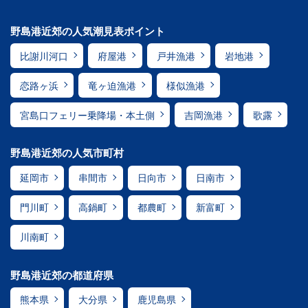
野島港近郊の人気潮見表ポイント
比謝川河口
府屋港
戸井漁港
岩地港
恋路ヶ浜
竜ヶ迫漁港
様似漁港
宮島口フェリー乗降場・本土側
吉岡漁港
歌露
野島港近郊の人気市町村
延岡市
串間市
日向市
日南市
門川町
高鍋町
都農町
新富町
川南町
野島港近郊の都道府県
熊本県
大分県
鹿児島県