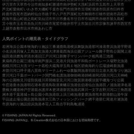
伊万里市
天草市
今治市
南知多町
勝浦市
南伊勢町
大洗町
浜田市
五島市
上天草市
芦北町
愛南町
いわき市
大磯町
千葉市
長門市
焼津市
亘理町
境港市
田原市
臼杵市
鈴鹿市
西尾市
恩納村
仙台市
銚子市
八戸市
芦屋町
光市
舞鶴市
行橋市
碧南市
高松市
西海市
葉山町
徳之島町
気仙沼市
市川市
桑名市
廿日市市
福岡市
赤穂市
屋久島町
苫小牧市
玉名市
糸魚川市
川崎市
尾鷲市
柳井市
宇土市
加古川市
宗像市
諫早市
西宮市
上越市
倉敷市
出水市
南あわじ市
人気ポイントの潮見表・タイドグラフ
若洲海浜公園
本牧海釣り施設
三番瀬
鹿島港
横浜
舞阪漁港
那珂湊港
豊浜漁港
宇野港
小名浜港
貝塚人工島
加太漁港
大津港
葛西海浜公園
アジュール舞子
野島公園
閖上港
福田港
須磨海岸
清水港
旧江戸川河口
新舞子マリンパーク
相馬港
三池港
東扇島西公園
三浦海岸
南芦屋浜
二見港
片貝漁港
平和島ボートレース場
野北漁港
相模川河口
大洗マリーナ
若松
大蔵海岸
玉島Ｅ地区
碧南海釣り広場
波崎新漁港
木曽川河口
呼子港
八景島マリーナ
ふれーゆ裏
飯岡漁港
羽田
日立港
大黒海づり施設
豊川河口
千葉ポートパーク
関門橋
名護漁港
御前崎港
師崎港
阿武隈川河口
天神崎
海の公園
検見川堤防
筑後川昇開橋
室見川河口
敦賀新港
横須賀
平磯海づり公園
牛窓港
垂水漁港
明石港
本渡港
鳥取港
東幡豆漁港
佐伯港
仙台漁港
田ノ浦漁港
津名港
豊橋
大磯港
神戸空港親水護岸
木更津港
新宮漁港
武庫川一文字
吉野川河口
三角西港
洲本港
千葉港
城ヶ島公園
小島漁港
吹上浜
三崎漁港
妻鹿漁港
熊本新港
館山港
牛深
宇品波止場公園
志賀島漁港
大三島フィッシングパーク
網干港
新仁尾港
片瀬漁港
市原海釣り施設
姪浜漁港
本荘人工島
古宇利島
亀浦港
© FISHING JAPAN All Rights Reserved.
FISHING JAPANは、B.Creation株式会社の日本国における登録商標です。