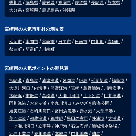
香川県
徳島県
愛媛県
福岡県
佐賀県
長崎県
熊本県
大分県
宮崎県
鹿児島県
沖縄県
宮崎県の人気市町村の潮見表
延岡市
串間市
宮崎市
日向市
日南市
門川町
高鍋町
都農町
新富町
川南町
宮崎県の人気ポイントの潮見表
宮崎港
青島港
油津漁港
延岡港
細島
延岡新港
福島港
大淀川河口
内海港
熊野江港
宮崎
島野浦港
川南漁港
木崎浜
市振港
高松港
大瀬川河口
土々呂港
目井津港
門川漁港
お倉ヶ浜
小丸川河口
みやざき臨海公園
須美江港
石崎川河口
富田浜漁港
赤水港
大堂津港
美々津港
都農漁港
都井岬
黒田の家臣
外浦港
大浦港
一ツ瀬川河口
立宇津
神戸港
石波海岸
浦城海水浴場
細島工業港
庵川漁港
本城港
門川地磯
舳港