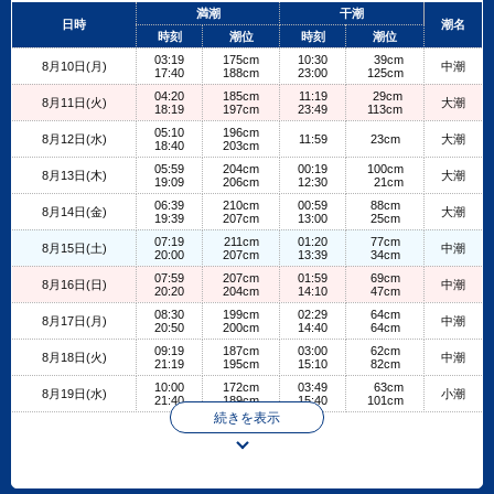
+
満潮
干潮
日時
潮名
−
時刻
潮位
時刻
潮位
03:19
175cm
10:30
39cm
8月10日(月)
中潮
17:40
188cm
23:00
125cm
04:20
185cm
11:19
29cm
8月11日(火)
大潮
18:19
197cm
23:49
113cm
05:10
196cm
8月12日(水)
11:59
23cm
大潮
18:40
203cm
05:59
204cm
00:19
100cm
8月13日(木)
大潮
19:09
206cm
12:30
21cm
06:39
210cm
00:59
88cm
8月14日(金)
大潮
19:39
207cm
13:00
25cm
07:19
211cm
01:20
77cm
8月15日(土)
中潮
20:00
207cm
13:39
34cm
07:59
207cm
01:59
69cm
8月16日(日)
中潮
20:20
204cm
14:10
47cm
08:30
199cm
02:29
64cm
8月17日(月)
中潮
20:50
200cm
14:40
64cm
09:19
187cm
03:00
62cm
8月18日(火)
中潮
21:19
195cm
15:10
82cm
10:00
172cm
03:49
63cm
8月19日(水)
小潮
21:40
189cm
15:40
101cm
続きを表示