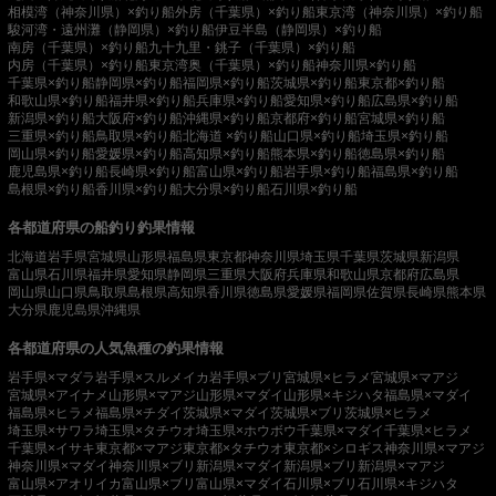
相模湾（神奈川県）×釣り船
外房（千葉県）×釣り船
東京湾（神奈川県）×釣り船
駿河湾・遠州灘（静岡県）×釣り船
伊豆半島（静岡県）×釣り船
南房（千葉県）×釣り船
九十九里・銚子（千葉県）×釣り船
内房（千葉県）×釣り船
東京湾奥（千葉県）×釣り船
神奈川県×釣り船
千葉県×釣り船
静岡県×釣り船
福岡県×釣り船
茨城県×釣り船
東京都×釣り船
和歌山県×釣り船
福井県×釣り船
兵庫県×釣り船
愛知県×釣り船
広島県×釣り船
新潟県×釣り船
大阪府×釣り船
沖縄県×釣り船
京都府×釣り船
宮城県×釣り船
三重県×釣り船
鳥取県×釣り船
北海道 ×釣り船
山口県×釣り船
埼玉県×釣り船
岡山県×釣り船
愛媛県×釣り船
高知県×釣り船
熊本県×釣り船
徳島県×釣り船
鹿児島県×釣り船
長崎県×釣り船
富山県×釣り船
岩手県×釣り船
福島県×釣り船
島根県×釣り船
香川県×釣り船
大分県×釣り船
石川県×釣り船
各都道府県の船釣り釣果情報
北海道
岩手県
宮城県
山形県
福島県
東京都
神奈川県
埼玉県
千葉県
茨城県
新潟県
富山県
石川県
福井県
愛知県
静岡県
三重県
大阪府
兵庫県
和歌山県
京都府
広島県
岡山県
山口県
鳥取県
島根県
高知県
香川県
徳島県
愛媛県
福岡県
佐賀県
長崎県
熊本県
大分県
鹿児島県
沖縄県
各都道府県の人気魚種の釣果情報
岩手県×マダラ
岩手県×スルメイカ
岩手県×ブリ
宮城県×ヒラメ
宮城県×マアジ
宮城県×アイナメ
山形県×マアジ
山形県×マダイ
山形県×キジハタ
福島県×マダイ
福島県×ヒラメ
福島県×チダイ
茨城県×マダイ
茨城県×ブリ
茨城県×ヒラメ
埼玉県×サワラ
埼玉県×タチウオ
埼玉県×ホウボウ
千葉県×マダイ
千葉県×ヒラメ
千葉県×イサキ
東京都×マアジ
東京都×タチウオ
東京都×シロギス
神奈川県×マアジ
神奈川県×マダイ
神奈川県×ブリ
新潟県×マダイ
新潟県×ブリ
新潟県×マアジ
富山県×アオリイカ
富山県×ブリ
富山県×マダイ
石川県×ブリ
石川県×キジハタ