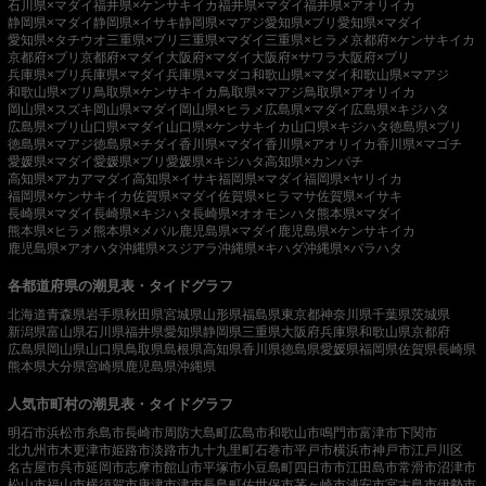
石川県×マダイ
福井県×ケンサキイカ
福井県×マダイ
福井県×アオリイカ
静岡県×マダイ
静岡県×イサキ
静岡県×マアジ
愛知県×ブリ
愛知県×マダイ
愛知県×タチウオ
三重県×ブリ
三重県×マダイ
三重県×ヒラメ
京都府×ケンサキイカ
京都府×ブリ
京都府×マダイ
大阪府×マダイ
大阪府×サワラ
大阪府×ブリ
兵庫県×ブリ
兵庫県×マダイ
兵庫県×マダコ
和歌山県×マダイ
和歌山県×マアジ
和歌山県×ブリ
鳥取県×ケンサキイカ
鳥取県×マアジ
鳥取県×アオリイカ
岡山県×スズキ
岡山県×マダイ
岡山県×ヒラメ
広島県×マダイ
広島県×キジハタ
広島県×ブリ
山口県×マダイ
山口県×ケンサキイカ
山口県×キジハタ
徳島県×ブリ
徳島県×マアジ
徳島県×チダイ
香川県×マダイ
香川県×アオリイカ
香川県×マゴチ
愛媛県×マダイ
愛媛県×ブリ
愛媛県×キジハタ
高知県×カンパチ
高知県×アカアマダイ
高知県×イサキ
福岡県×マダイ
福岡県×ヤリイカ
福岡県×ケンサキイカ
佐賀県×マダイ
佐賀県×ヒラマサ
佐賀県×イサキ
長崎県×マダイ
長崎県×キジハタ
長崎県×オオモンハタ
熊本県×マダイ
熊本県×ヒラメ
熊本県×メバル
鹿児島県×マダイ
鹿児島県×ケンサキイカ
鹿児島県×アオハタ
沖縄県×スジアラ
沖縄県×キハダ
沖縄県×バラハタ
各都道府県の潮見表・タイドグラフ
北海道
青森県
岩手県
秋田県
宮城県
山形県
福島県
東京都
神奈川県
千葉県
茨城県
新潟県
富山県
石川県
福井県
愛知県
静岡県
三重県
大阪府
兵庫県
和歌山県
京都府
広島県
岡山県
山口県
鳥取県
島根県
高知県
香川県
徳島県
愛媛県
福岡県
佐賀県
長崎県
熊本県
大分県
宮崎県
鹿児島県
沖縄県
人気市町村の潮見表・タイドグラフ
明石市
浜松市
糸島市
長崎市
周防大島町
広島市
和歌山市
鳴門市
富津市
下関市
北九州市
木更津市
姫路市
淡路市
九十九里町
石巻市
平戸市
横浜市
神戸市
江戸川区
名古屋市
呉市
延岡市
志摩市
館山市
平塚市
小豆島町
四日市市
江田島市
常滑市
沼津市
松山市
福山市
横須賀市
唐津市
津市
長島町
佐世保市
茅ヶ崎市
浦安市
宮古島市
伊勢市