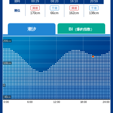
潮時
00:29
08:20
16:10
20:59
満潮
干潮
満潮
干潮
潮位
170cm
66cm
162cm
138cm
潮汐
BI
（爆釣指数）
200
100
0
-40
0:00
6:00
12:00
18:00
24:00
Leaflet
| ©
OpenStreetMap contributors