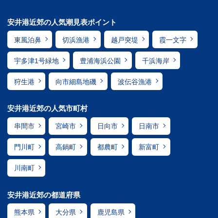
安井港近郊の人気潮見表ポイント
東風泊鼻
切浜漁港
越戸突堤
霞一文字
宇多津1号緑地
豊浦海浜公園
千浜海岸
狩生港
向市細島地磯
波伝谷漁港
安井港近郊の人気市町村
串間市
宮崎市
日向市
日南市
門川町
高鍋町
都農町
新富町
川南町
安井港近郊の都道府県
熊本県
大分県
鹿児島県