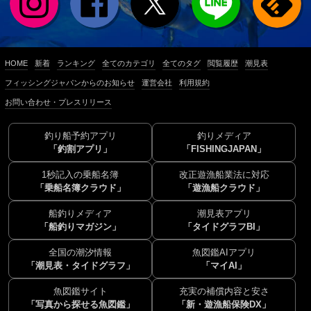
HOME
新着
ランキング
全てのカテゴリ
全てのタグ
閲覧履歴
潮見表
フィッシングジャパンからのお知らせ
運営会社
利用規約
お問い合わせ・プレスリリース
釣り船予約アプリ
釣りメディア
「釣割アプリ」
「FISHINGJAPAN」
1秒記入の乗船名簿
改正遊漁船業法に対応
「乗船名簿クラウド」
「遊漁船クラウド」
船釣りメディア
潮見表アプリ
「船釣りマガジン」
「タイドグラフBI」
全国の潮汐情報
魚図鑑AIアプリ
「潮見表・タイドグラフ」
「マイAI」
魚図鑑サイト
充実の補償内容と安さ
「写真から探せる魚図鑑」
「新・遊漁船保険DX」