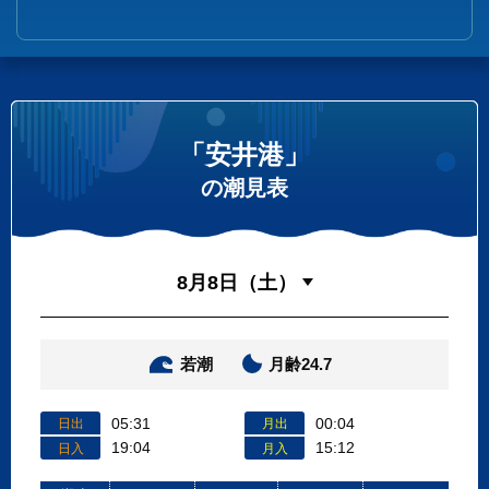
「安井港」
の潮見表
若潮
月齢24.7
05:31
00:04
日出
月出
19:04
15:12
日入
月入