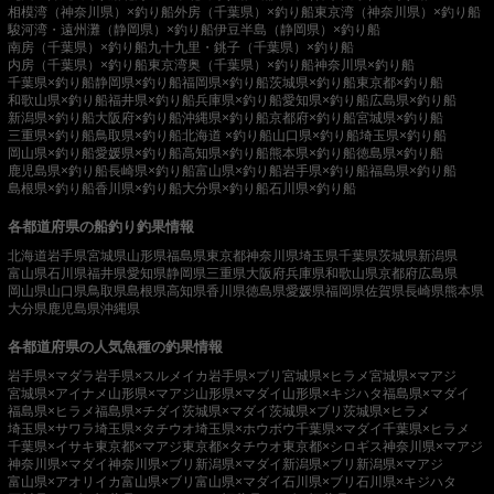
相模湾（神奈川県）×釣り船
外房（千葉県）×釣り船
東京湾（神奈川県）×釣り船
駿河湾・遠州灘（静岡県）×釣り船
伊豆半島（静岡県）×釣り船
南房（千葉県）×釣り船
九十九里・銚子（千葉県）×釣り船
内房（千葉県）×釣り船
東京湾奥（千葉県）×釣り船
神奈川県×釣り船
千葉県×釣り船
静岡県×釣り船
福岡県×釣り船
茨城県×釣り船
東京都×釣り船
和歌山県×釣り船
福井県×釣り船
兵庫県×釣り船
愛知県×釣り船
広島県×釣り船
新潟県×釣り船
大阪府×釣り船
沖縄県×釣り船
京都府×釣り船
宮城県×釣り船
三重県×釣り船
鳥取県×釣り船
北海道 ×釣り船
山口県×釣り船
埼玉県×釣り船
岡山県×釣り船
愛媛県×釣り船
高知県×釣り船
熊本県×釣り船
徳島県×釣り船
鹿児島県×釣り船
長崎県×釣り船
富山県×釣り船
岩手県×釣り船
福島県×釣り船
島根県×釣り船
香川県×釣り船
大分県×釣り船
石川県×釣り船
各都道府県の船釣り釣果情報
北海道
岩手県
宮城県
山形県
福島県
東京都
神奈川県
埼玉県
千葉県
茨城県
新潟県
富山県
石川県
福井県
愛知県
静岡県
三重県
大阪府
兵庫県
和歌山県
京都府
広島県
岡山県
山口県
鳥取県
島根県
高知県
香川県
徳島県
愛媛県
福岡県
佐賀県
長崎県
熊本県
大分県
鹿児島県
沖縄県
各都道府県の人気魚種の釣果情報
岩手県×マダラ
岩手県×スルメイカ
岩手県×ブリ
宮城県×ヒラメ
宮城県×マアジ
宮城県×アイナメ
山形県×マアジ
山形県×マダイ
山形県×キジハタ
福島県×マダイ
福島県×ヒラメ
福島県×チダイ
茨城県×マダイ
茨城県×ブリ
茨城県×ヒラメ
埼玉県×サワラ
埼玉県×タチウオ
埼玉県×ホウボウ
千葉県×マダイ
千葉県×ヒラメ
千葉県×イサキ
東京都×マアジ
東京都×タチウオ
東京都×シロギス
神奈川県×マアジ
神奈川県×マダイ
神奈川県×ブリ
新潟県×マダイ
新潟県×ブリ
新潟県×マアジ
富山県×アオリイカ
富山県×ブリ
富山県×マダイ
石川県×ブリ
石川県×キジハタ