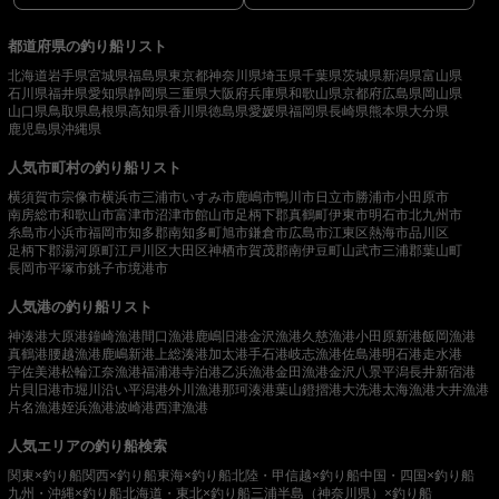
都道府県の釣り船リスト
北海道
岩手県
宮城県
福島県
東京都
神奈川県
埼玉県
千葉県
茨城県
新潟県
富山県
石川県
福井県
愛知県
静岡県
三重県
大阪府
兵庫県
和歌山県
京都府
広島県
岡山県
山口県
鳥取県
島根県
高知県
香川県
徳島県
愛媛県
福岡県
長崎県
熊本県
大分県
鹿児島県
沖縄県
人気市町村の釣り船リスト
横須賀市
宗像市
横浜市
三浦市
いすみ市
鹿嶋市
鴨川市
日立市
勝浦市
小田原市
南房総市
和歌山市
富津市
沼津市
館山市
足柄下郡真鶴町
伊東市
明石市
北九州市
糸島市
小浜市
福岡市
知多郡南知多町
旭市
鎌倉市
広島市
江東区
熱海市
品川区
足柄下郡湯河原町
江戸川区
大田区
神栖市
賀茂郡南伊豆町
山武市
三浦郡葉山町
長岡市
平塚市
銚子市
境港市
人気港の釣り船リスト
神湊港
大原港
鐘崎漁港
間口漁港
鹿嶋旧港
金沢漁港
久慈漁港
小田原新港
飯岡漁港
真鶴港
腰越漁港
鹿嶋新港
上総湊港
加太港
手石港
岐志漁港
佐島港
明石港
走水港
宇佐美港
松輪江奈漁港
福浦港
寺泊港
乙浜漁港
金田漁港
金沢八景平潟
長井新宿港
片貝旧港
市堀川沿い
平潟港
外川漁港
那珂湊港
葉山鐙摺港
大洗港
太海漁港
大井漁港
片名漁港
姪浜漁港
波崎港
西津漁港
人気エリアの釣り船検索
関東×釣り船
関西×釣り船
東海×釣り船
北陸・甲信越×釣り船
中国・四国×釣り船
九州・沖縄×釣り船
北海道・東北×釣り船
三浦半島（神奈川県）×釣り船