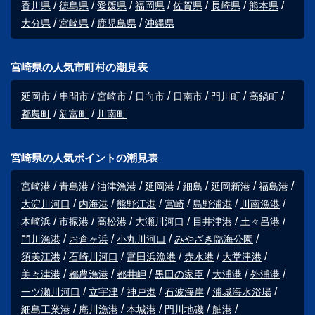
香川県
徳島県
愛媛県
福岡県
佐賀県
長崎県
熊本県
大分県
宮崎県
鹿児島県
沖縄県
宮崎県の人気市町村の潮見表
延岡市
串間市
宮崎市
日向市
日南市
門川町
高鍋町
都農町
新富町
川南町
宮崎県の人気ポイントの潮見表
宮崎港
青島港
油津漁港
延岡港
細島
延岡新港
福島港
大淀川河口
内海港
熊野江港
宮崎
島野浦港
川南漁港
木崎浜
市振港
高松港
大瀬川河口
目井津港
土々呂港
門川漁港
お倉ヶ浜
小丸川河口
みやざき臨海公園
須美江港
石崎川河口
富田浜漁港
赤水港
大堂津港
美々津港
都農漁港
都井岬
黒田の家臣
大浦港
外浦港
一ツ瀬川河口
立宇津
神戸港
石波海岸
浦城海水浴場
細島工業港
庵川漁港
本城港
門川地磯
舳港