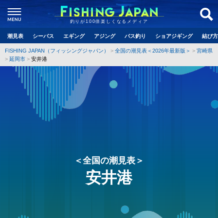
釣りが100倍楽しくなるメディア
潮見表
シーバス
エギング
アジング
バス釣り
ショアジギング
結び方
FISHING JAPAN（フィッシングジャパン）
全国の潮見表＜2026年最新版＞
宮崎県
延岡市
安井港
＜全国の潮見表＞
安井港