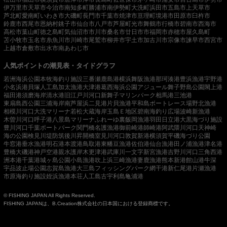
伊万里市
天草市
今治市
南知多町
勝浦市
南伊勢町
大洗町
浜田市
五島市
上天草市
芦北町
愛南町
いわき市
大磯町
長門市
千葉市
焼津市
亘理町
境港市
田原市
臼杵市
鈴鹿市
西尾市
恩納村
銚子市
仙台市
八戸市
芦屋町
光市
舞鶴市
行橋市
碧南市
西海市
高松市
葉山町
徳之島町
気仙沼市
市川市
桑名市
廿日市市
福岡市
赤穂市
屋久島町
苫小牧市
玉名市
糸魚川市
川崎市
尾鷲市
柳井市
宇土市
加古川市
宗像市
諫早市
西宮市
上越市
倉敷市
出水市
南あわじ市
人気ポイントの潮見表・タイドグラフ
若洲海浜公園
本牧海釣り施設
三番瀬
鹿島港
横浜
舞阪漁港
那珂湊港
豊浜漁港
宇野港
小名浜港
貝塚人工島
加太漁港
大津港
葛西海浜公園
アジュール舞子
野島公園
閖上港
福田港
須磨海岸
清水港
旧江戸川河口
新舞子マリンパーク
相馬港
三池港
東扇島西公園
三浦海岸
南芦屋浜
二見港
片貝漁港
平和島ボートレース場
野北漁港
相模川河口
大洗マリーナ
若松
大蔵海岸
玉島Ｅ地区
碧南海釣り広場
波崎新漁港
木曽川河口
呼子港
八景島マリーナ
ふれーゆ裏
飯岡漁港
羽田
日立港
大黒海づり施設
豊川河口
千葉ポートパーク
関門橋
名護漁港
御前崎港
師崎港
阿武隈川河口
天神崎
海の公園
検見川堤防
筑後川昇開橋
室見川河口
敦賀新港
横須賀
平磯海づり公園
牛窓港
垂水漁港
明石港
本渡港
鳥取港
東幡豆漁港
佐伯港
仙台漁港
田ノ浦漁港
津名港
豊橋
大磯港
神戸空港親水護岸
木更津港
武庫川一文字
新宮漁港
吉野川河口
三角西港
洲本港
千葉港
城ヶ島公園
小島漁港
吹上浜
三崎漁港
妻鹿漁港
熊本新港
館山港
牛深
宇品波止場公園
志賀島漁港
大三島フィッシングパーク
網干港
新仁尾港
片瀬漁港
市原海釣り施設
姪浜漁港
本荘人工島
古宇利島
亀浦港
© FISHING JAPAN All Rights Reserved.
FISHING JAPANは、B.Creation株式会社の日本国における登録商標です。