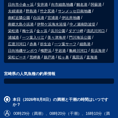
日向市小倉ヶ浜
安井港
向市細島地磯
鯛名港
阿蘇港
夫婦浦港
野島港
竹之尻港
サンメッセ日南地磯
南町近隣公園
白浜港
宮浦港
伊比井地磯
南郷大島小浜港
伊勢ケ浜海水浴場
中ノ瀬南防波堤
栄松港
梅ケ浜
金ヶ浜
浜川公園
ダグリ岬
清武川河口
浦城港
一ツ葉入り江
美々津海岸
門川海浜公園
広渡川河口
赤鼻
折生迫
一ツ葉サーフ
細島港
日向地磯サンポウ
鴫野浜
平岩港
亀崎川河口
長浜海岸
栄松ビーチ
荒岬鼻
鵜戸港
松ヶ鼻
風田浜
直海港
宮崎県の人気魚種の釣果情報
本日（2026年8月8日）の満潮と干潮の時間はいつです
か？
00時29分（満潮）、08時20分（干潮）、16時10分（満