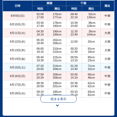
+
満潮
干潮
日時
潮名
−
時刻
潮位
時刻
潮位
02:09
170cm
09:40
52cm
8月9日(日)
中潮
17:00
177cm
22:19
130cm
03:30
178cm
10:39
38cm
8月10日(月)
中潮
17:40
190cm
23:00
118cm
04:30
190cm
11:20
26cm
8月11日(火)
大潮
18:19
199cm
23:49
104cm
05:20
202cm
8月12日(水)
12:00
20cm
大潮
18:40
206cm
06:00
210cm
00:20
91cm
8月13日(木)
大潮
19:10
210cm
12:39
18cm
06:40
215cm
00:59
80cm
8月14日(金)
大潮
19:39
211cm
13:10
23cm
07:20
214cm
01:29
71cm
8月15日(土)
中潮
20:00
209cm
13:40
32cm
07:59
209cm
02:00
65cm
8月16日(日)
中潮
20:29
206cm
14:19
46cm
08:39
199cm
02:39
62cm
8月17日(月)
中潮
20:59
201cm
14:40
62cm
09:19
185cm
03:10
63cm
8月18日(火)
中潮
21:20
194cm
15:19
81cm
続きを表示