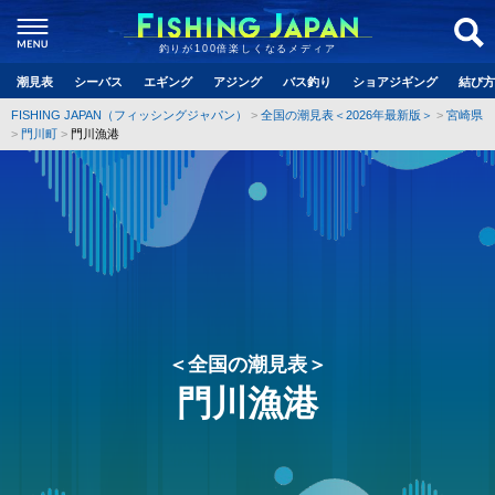
釣りが100倍楽しくなるメディア
潮見表
シーバス
エギング
アジング
バス釣り
ショアジギング
結び方
FISHING JAPAN（フィッシングジャパン）
全国の潮見表＜2026年最新版＞
宮崎県
門川町
門川漁港
＜全国の潮見表＞
門川漁港