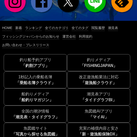
HOME
新着
ランキング
全てのカテゴリ
全てのタグ
閲覧履歴
潮見表
フィッシングジャパンからのお知らせ
運営会社
利用規約
お問い合わせ・プレスリリース
釣り船予約アプリ
釣りメディア
「釣割アプリ」
「FISHINGJAPAN」
1秒記入の乗船名簿
改正遊漁船業法に対応
「乗船名簿クラウド」
「遊漁船クラウド」
船釣りメディア
潮見表アプリ
「船釣りマガジン」
「タイドグラフBI」
全国の潮汐情報
魚図鑑AIアプリ
「潮見表・タイドグラフ」
「マイAI」
魚図鑑サイト
充実の補償内容と安さ
「写真から探せる魚図鑑」
「新・遊漁船保険DX」