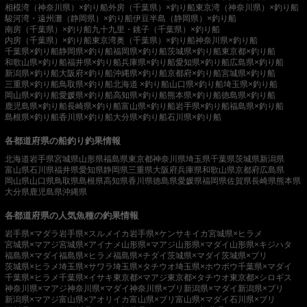
相模湾（神奈川県）×釣り船
外房（千葉県）×釣り船
東京湾（神奈川県）×釣り船
駿河湾・遠州灘（静岡県）×釣り船
伊豆半島（静岡県）×釣り船
南房（千葉県）×釣り船
九十九里・銚子（千葉県）×釣り船
内房（千葉県）×釣り船
東京湾奥（千葉県）×釣り船
神奈川県×釣り船
千葉県×釣り船
静岡県×釣り船
福岡県×釣り船
茨城県×釣り船
東京都×釣り船
和歌山県×釣り船
福井県×釣り船
兵庫県×釣り船
愛知県×釣り船
広島県×釣り船
新潟県×釣り船
大阪府×釣り船
沖縄県×釣り船
京都府×釣り船
宮城県×釣り船
三重県×釣り船
鳥取県×釣り船
北海道 ×釣り船
山口県×釣り船
埼玉県×釣り船
岡山県×釣り船
愛媛県×釣り船
高知県×釣り船
熊本県×釣り船
徳島県×釣り船
鹿児島県×釣り船
長崎県×釣り船
富山県×釣り船
岩手県×釣り船
福島県×釣り船
島根県×釣り船
香川県×釣り船
大分県×釣り船
石川県×釣り船
各都道府県の船釣り釣果情報
北海道
岩手県
宮城県
山形県
福島県
東京都
神奈川県
埼玉県
千葉県
茨城県
新潟県
富山県
石川県
福井県
愛知県
静岡県
三重県
大阪府
兵庫県
和歌山県
京都府
広島県
岡山県
山口県
鳥取県
島根県
高知県
香川県
徳島県
愛媛県
福岡県
佐賀県
長崎県
熊本県
大分県
鹿児島県
沖縄県
各都道府県の人気魚種の釣果情報
岩手県×マダラ
岩手県×スルメイカ
岩手県×ケンサキイカ
宮城県×ヒラメ
宮城県×マアジ
宮城県×アイナメ
山形県×マアジ
山形県×マダイ
山形県×キジハタ
福島県×マダイ
福島県×ヒラメ
福島県×チダイ
茨城県×マダイ
茨城県×ブリ
茨城県×ヒラメ
埼玉県×サワラ
埼玉県×タチウオ
埼玉県×ホウボウ
千葉県×マダイ
千葉県×ヒラメ
千葉県×イサキ
東京都×マアジ
東京都×タチウオ
東京都×シロギス
神奈川県×マアジ
神奈川県×マダイ
神奈川県×ブリ
新潟県×マダイ
新潟県×ブリ
新潟県×マアジ
富山県×アオリイカ
富山県×ブリ
富山県×マダイ
石川県×ブリ