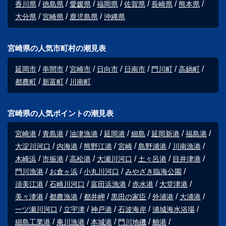
香川県
徳島県
愛媛県
福岡県
佐賀県
長崎県
熊本県
大分県
宮崎県
鹿児島県
沖縄県
宮崎県の人気市町村の潮見表
延岡市
串間市
宮崎市
日向市
日南市
門川町
高鍋町
都農町
新富町
川南町
宮崎県の人気ポイントの潮見表
宮崎港
青島港
油津漁港
延岡港
細島
延岡新港
福島港
大淀川河口
内海港
熊野江港
宮崎
島野浦港
川南漁港
木崎浜
市振港
高松港
大瀬川河口
土々呂港
目井津港
門川漁港
お倉ヶ浜
小丸川河口
みやざき臨海公園
須美江港
石崎川河口
富田浜漁港
赤水港
大堂津港
美々津港
都農漁港
都井岬
黒田の家臣
外浦港
大浦港
一ツ瀬川河口
立宇津
神戸港
石波海岸
浦城海水浴場
細島工業港
庵川漁港
本城港
門川地磯
舳港