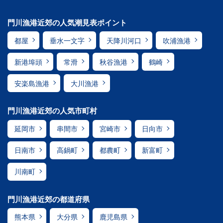
門川漁港近郊の人気潮見表ポイント
都屋
垂水一文字
天降川河口
吹浦漁港
新港埠頭
常滑
秋谷漁港
鶴崎
安楽島漁港
大川漁港
門川漁港近郊の人気市町村
延岡市
串間市
宮崎市
日向市
日南市
高鍋町
都農町
新富町
川南町
門川漁港近郊の都道府県
熊本県
大分県
鹿児島県