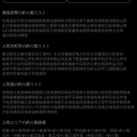
都道府県の釣り船リスト
北海道
岩手県
宮城県
福島県
東京都
神奈川県
埼玉県
千葉県
茨城県
新潟県
富山県
石川県
福井県
愛知県
静岡県
三重県
大阪府
兵庫県
和歌山県
京都府
広島県
岡山県
山口県
鳥取県
島根県
高知県
香川県
徳島県
愛媛県
福岡県
長崎県
熊本県
大分県
鹿児島県
沖縄県
人気市町村の釣り船リスト
横須賀市
宗像市
横浜市
三浦市
いすみ市
鹿嶋市
鴨川市
日立市
勝浦市
小田原市
南房総市
和歌山市
富津市
沼津市
館山市
足柄下郡真鶴町
伊東市
明石市
北九州市
糸島市
小浜市
福岡市
知多郡南知多町
旭市
鎌倉市
広島市
江東区
熱海市
品川区
足柄下郡湯河原町
江戸川区
大田区
神栖市
賀茂郡南伊豆町
山武市
三浦郡葉山町
長岡市
平塚市
銚子市
境港市
人気港の釣り船リスト
神湊港
大原港
鐘崎漁港
間口漁港
鹿嶋旧港
金沢漁港
久慈漁港
小田原新港
飯岡漁港
真鶴港
腰越漁港
鹿嶋新港
上総湊港
加太港
手石港
岐志漁港
佐島港
明石港
走水港
宇佐美港
松輪江奈漁港
福浦港
寺泊港
乙浜漁港
金田漁港
金沢八景平潟
長井新宿港
片貝旧港
市堀川沿い
平潟港
外川漁港
那珂湊港
葉山鐙摺港
大洗港
太海漁港
大井漁港
片名漁港
姪浜漁港
波崎港
西津漁港
人気エリアの釣り船検索
関東×釣り船
関西×釣り船
東海×釣り船
北陸・甲信越×釣り船
中国・四国×釣り船
九州・沖縄×釣り船
北海道・東北×釣り船
三浦半島（神奈川県）×釣り船