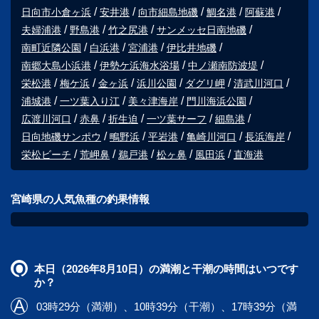
日向市小倉ヶ浜
安井港
向市細島地磯
鯛名港
阿蘇港
夫婦浦港
野島港
竹之尻港
サンメッセ日南地磯
南町近隣公園
白浜港
宮浦港
伊比井地磯
南郷大島小浜港
伊勢ケ浜海水浴場
中ノ瀬南防波堤
栄松港
梅ケ浜
金ヶ浜
浜川公園
ダグリ岬
清武川河口
浦城港
一ツ葉入り江
美々津海岸
門川海浜公園
広渡川河口
赤鼻
折生迫
一ツ葉サーフ
細島港
日向地磯サンポウ
鴫野浜
平岩港
亀崎川河口
長浜海岸
栄松ビーチ
荒岬鼻
鵜戸港
松ヶ鼻
風田浜
直海港
宮崎県の人気魚種の釣果情報
本日（2026年8月10日）の満潮と干潮の時間はいつです
か？
03時29分（満潮）、10時39分（干潮）、17時39分（満