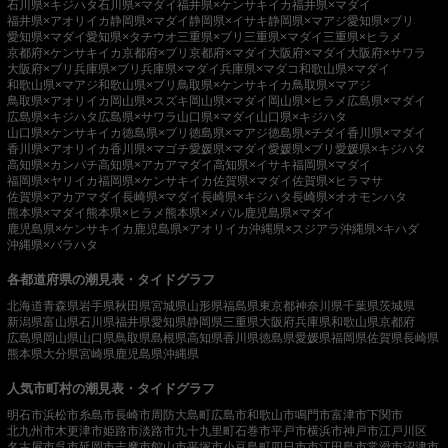
石川県×キジハタ
石川県×マダイ
福井県×ケンサキイカ
福井県×マダイ
福井県×アオリイカ
静岡県×マダイ
静岡県×イサキ
静岡県×マアジ
愛知県×ブリ
愛知県×マダイ
愛知県×タチウオ
三重県×ブリ
三重県×マダイ
三重県×ヒラメ
京都府×ケンサキイカ
京都府×ブリ
京都府×マダイ
大阪府×マダイ
大阪府×サワラ
大阪府×ブリ
兵庫県×ブリ
兵庫県×マダイ
兵庫県×マダコ
和歌山県×マダイ
和歌山県×マアジ
和歌山県×ブリ
鳥取県×ケンサキイカ
鳥取県×マアジ
鳥取県×アオリイカ
岡山県×スズキ
岡山県×マダイ
岡山県×ヒラメ
広島県×マダイ
広島県×キジハタ
広島県×サワラ
山口県×マダイ
山口県×キジハタ
山口県×ケンサキイカ
徳島県×ブリ
徳島県×マアジ
徳島県×チダイ
香川県×マダイ
香川県×アオリイカ
香川県×マゴチ
愛媛県×マダイ
愛媛県×ブリ
愛媛県×キジハタ
高知県×カンパチ
高知県×アカアマダイ
高知県×イサキ
福岡県×マダイ
福岡県×ヤリイカ
福岡県×ケンサキイカ
佐賀県×マダイ
佐賀県×ヒラマサ
佐賀県×アカアマダイ
長崎県×マダイ
長崎県×キジハタ
長崎県×オオモンハタ
熊本県×マダイ
熊本県×ヒラメ
熊本県×メバル
鹿児島県×マダイ
鹿児島県×ケンサキイカ
鹿児島県×アオリイカ
沖縄県×スジアラ
沖縄県×キハダ
沖縄県×バラハタ
各都道府県の潮見表・タイドグラフ
北海道
青森県
岩手県
秋田県
宮城県
山形県
福島県
東京都
神奈川県
千葉県
茨城県
新潟県
富山県
石川県
福井県
愛知県
静岡県
三重県
大阪府
兵庫県
和歌山県
京都府
広島県
岡山県
山口県
鳥取県
島根県
高知県
香川県
徳島県
愛媛県
福岡県
佐賀県
長崎県
熊本県
大分県
宮崎県
鹿児島県
沖縄県
人気市町村の潮見表・タイドグラフ
明石市
浜松市
糸島市
長崎市
周防大島町
広島市
和歌山市
鳴門市
富津市
下関市
北九州市
木更津市
姫路市
淡路市
九十九里町
石巻市
平戸市
横浜市
神戸市
江戸川区
名古屋市
呉市
延岡市
志摩市
館山市
平塚市
小豆島町
四日市市
江田島市
常滑市
沼津市