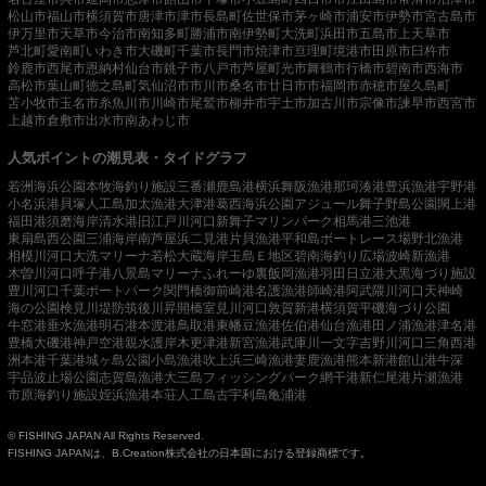
松山市
福山市
横須賀市
唐津市
津市
長島町
佐世保市
茅ヶ崎市
浦安市
伊勢市
宮古島市
伊万里市
天草市
今治市
南知多町
勝浦市
南伊勢町
大洗町
浜田市
五島市
上天草市
芦北町
愛南町
いわき市
大磯町
千葉市
長門市
焼津市
亘理町
境港市
田原市
臼杵市
鈴鹿市
西尾市
恩納村
仙台市
銚子市
八戸市
芦屋町
光市
舞鶴市
行橋市
碧南市
西海市
高松市
葉山町
徳之島町
気仙沼市
市川市
桑名市
廿日市市
福岡市
赤穂市
屋久島町
苫小牧市
玉名市
糸魚川市
川崎市
尾鷲市
柳井市
宇土市
加古川市
宗像市
諫早市
西宮市
上越市
倉敷市
出水市
南あわじ市
人気ポイントの潮見表・タイドグラフ
若洲海浜公園
本牧海釣り施設
三番瀬
鹿島港
横浜
舞阪漁港
那珂湊港
豊浜漁港
宇野港
小名浜港
貝塚人工島
加太漁港
大津港
葛西海浜公園
アジュール舞子
野島公園
閖上港
福田港
須磨海岸
清水港
旧江戸川河口
新舞子マリンパーク
相馬港
三池港
東扇島西公園
三浦海岸
南芦屋浜
二見港
片貝漁港
平和島ボートレース場
野北漁港
相模川河口
大洗マリーナ
若松
大蔵海岸
玉島Ｅ地区
碧南海釣り広場
波崎新漁港
木曽川河口
呼子港
八景島マリーナ
ふれーゆ裏
飯岡漁港
羽田
日立港
大黒海づり施設
豊川河口
千葉ポートパーク
関門橋
御前崎港
名護漁港
師崎港
阿武隈川河口
天神崎
海の公園
検見川堤防
筑後川昇開橋
室見川河口
敦賀新港
横須賀
平磯海づり公園
牛窓港
垂水漁港
明石港
本渡港
鳥取港
東幡豆漁港
佐伯港
仙台漁港
田ノ浦漁港
津名港
豊橋
大磯港
神戸空港親水護岸
木更津港
新宮漁港
武庫川一文字
吉野川河口
三角西港
洲本港
千葉港
城ヶ島公園
小島漁港
吹上浜
三崎漁港
妻鹿漁港
熊本新港
館山港
牛深
宇品波止場公園
志賀島漁港
大三島フィッシングパーク
網干港
新仁尾港
片瀬漁港
市原海釣り施設
姪浜漁港
本荘人工島
古宇利島
亀浦港
© FISHING JAPAN All Rights Reserved.
FISHING JAPANは、B.Creation株式会社の日本国における登録商標です。