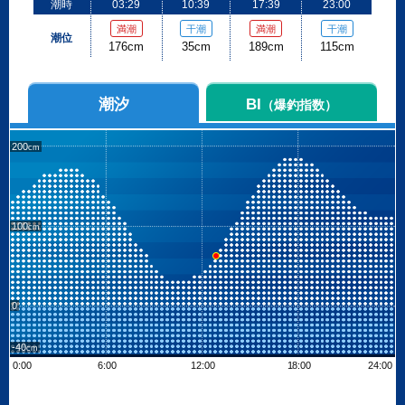
潮時
03:29
10:39
17:39
23:00
満潮
干潮
満潮
干潮
潮位
176cm
35cm
189cm
115cm
潮汐
BI
（爆釣指数）
200
100
0
-40
0:00
6:00
12:00
18:00
24:00
Leaflet
| ©
OpenStreetMap contributors