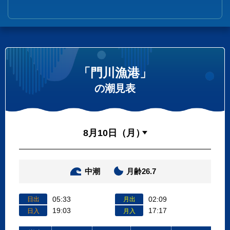
「門川漁港」
の潮見表
中潮
月齢26.7
05:33
02:09
日出
月出
19:03
17:17
日入
月入