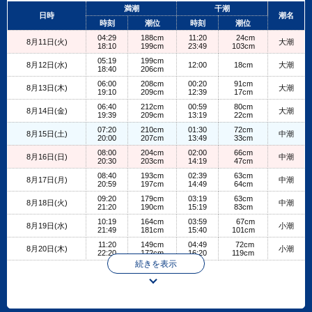
+
満潮
干潮
日時
潮名
−
時刻
潮位
時刻
潮位
04:29
188cm
11:20
24cm
8月11日(火)
大潮
18:10
199cm
23:49
103cm
05:19
199cm
8月12日(水)
12:00
18cm
大潮
18:40
206cm
06:00
208cm
00:20
91cm
8月13日(木)
大潮
19:10
209cm
12:39
17cm
06:40
212cm
00:59
80cm
8月14日(金)
大潮
19:39
209cm
13:19
22cm
07:20
210cm
01:30
72cm
8月15日(土)
中潮
20:00
207cm
13:49
33cm
08:00
204cm
02:00
66cm
8月16日(日)
中潮
20:30
203cm
14:19
47cm
08:40
193cm
02:39
63cm
8月17日(月)
中潮
20:59
197cm
14:49
64cm
09:20
179cm
03:19
63cm
8月18日(火)
中潮
21:20
190cm
15:19
83cm
10:19
164cm
03:59
67cm
8月19日(水)
小潮
21:49
181cm
15:40
101cm
11:20
149cm
04:49
72cm
8月20日(木)
小潮
22:20
172cm
16:20
119cm
続きを表示