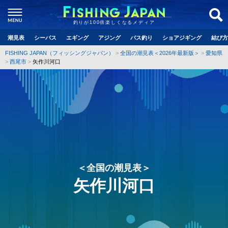
釣りが100倍楽しくなるメディア
潮見表
シーバス
エギング
アジング
バス釣り
ショアジギング
結び方
FISHING JAPAN（フィッシングジャパン）
全国の潮見表＜2026年最新版＞
愛知県
西尾市
矢作川河口
＜全国の潮見表＞
矢作川河口