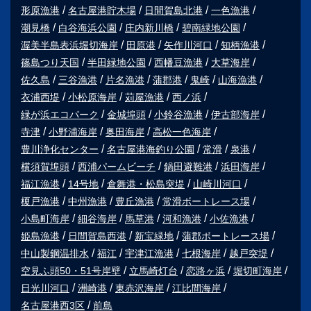
形原漁港
名古屋港貯木場
日間賀島北港
一色漁港
潮見橋
白谷海浜公園
庄内新川橋
碧南緑地公園
渥美半島表浜堀切海岸
田原港
矢作川河口
知柄漁港
篠島つり天国
半田緑地公園
西幡豆漁港
大草海岸
佐久島
三谷漁港
片名漁港
蒲郡港
鬼崎
山海漁港
衣浦西堤
小松原海岸
苅屋漁港
西ノ浜
緑が浜エコパーク
金城埠頭
小鈴谷漁港
伊古部海岸
寺津
小野浦海岸
奥田海岸
高松一色海岸
豊川浄化センター
名古屋港海釣り公園
常滑
泉港
横須賀埠頭
西浦パームビーチ
鍋田避難港
浜田海岸
福江漁港
14号地
倉舞港・松島突堤
山崎川河口
榎戸漁港
中州漁港
豊丘漁港
常滑ボートレース場
小島町海岸
細谷海岸
馬草港
河和漁港
小佐漁港
姫島漁港
日間賀島西港
新宝緑地
蒲郡ボートレース場
中山製鋼温排水
福江
宇津江漁港
七根海岸
越戸突堤
空見ふ頭50・51号岸壁
立馬崎灯台
恋路ヶ浜
堀切町海岸
日光川河口
洲崎港
東赤沢海岸
江比間海岸
名古屋港西3区
前島