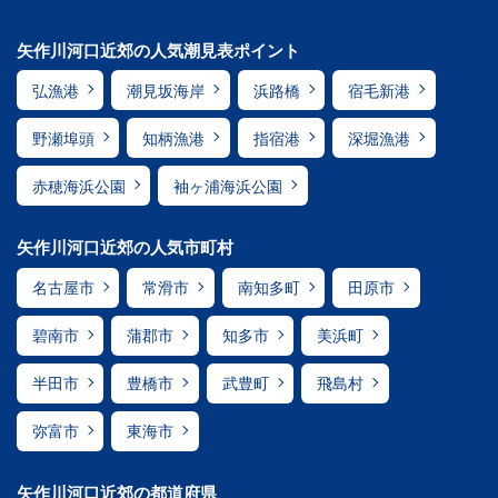
矢作川河口近郊の人気潮見表ポイント
弘漁港
潮見坂海岸
浜路橋
宿毛新港
野瀬埠頭
知柄漁港
指宿港
深堀漁港
赤穂海浜公園
袖ヶ浦海浜公園
矢作川河口近郊の人気市町村
名古屋市
常滑市
南知多町
田原市
碧南市
蒲郡市
知多市
美浜町
半田市
豊橋市
武豊町
飛島村
弥富市
東海市
矢作川河口近郊の都道府県