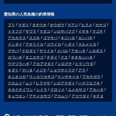
愛知県の人気魚種の釣果情報
ブリ
マダイ
タチウオ
ホウボウ
マアジ
ヒラメ
カサゴ
トラフグ
サワラ
マダコ
シロサバフグ
イサキ
マゴチ
アカカマス
スズキ
ゴマサバ
キジハタ
カンパチ
イシダイ
アオリイカ
コウイカ
ヘダイ
スルメイカ
マサバ
クロダイ
ヤリイカ
メバル
アオハタ
シロギス
カワハギ
オニカサゴ
チダイ
クエ
オオモンハタ
ウマヅラハギ
アカアマダイ
シログチ
ヒラソウダ
キダイ
マハタ
メジナ
ショウサイフグ
アラ
オニオコゼ
ウッカリカサゴ
ケンサキイカ
アカヤガラ
クロムツ
ムツ
ヒラマサ
シロアマダイ
ハマフエフキ
カタクチイワシ
シイラ
クロソイ
ユメカサゴ
アカハタ
キュウセン
アヤメカサゴ
アカムツ
アコウダイ
キチヌ