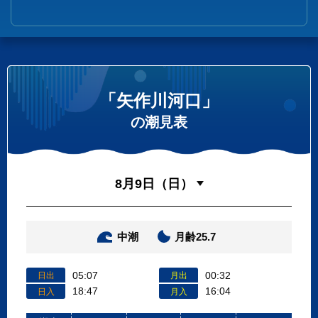
「矢作川河口」
の潮見表
中潮
月齢25.7
05:07
00:32
日出
月出
18:47
16:04
日入
月入