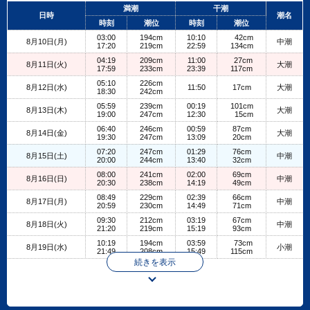
+
満潮
干潮
日時
潮名
−
時刻
潮位
時刻
潮位
03:00
194cm
10:10
42cm
8月10日(月)
中潮
17:20
219cm
22:59
134cm
04:19
209cm
11:00
27cm
8月11日(火)
大潮
17:59
233cm
23:39
117cm
05:10
226cm
8月12日(水)
11:50
17cm
大潮
18:30
242cm
05:59
239cm
00:19
101cm
8月13日(木)
大潮
19:00
247cm
12:30
15cm
06:40
246cm
00:59
87cm
8月14日(金)
大潮
19:30
247cm
13:09
20cm
07:20
247cm
01:29
76cm
8月15日(土)
中潮
20:00
244cm
13:40
32cm
08:00
241cm
02:00
69cm
8月16日(日)
中潮
20:30
238cm
14:19
49cm
08:49
229cm
02:39
66cm
8月17日(月)
中潮
20:59
230cm
14:49
71cm
09:30
212cm
03:19
67cm
8月18日(火)
中潮
21:20
219cm
15:19
93cm
10:19
194cm
03:59
73cm
8月19日(水)
小潮
21:49
208cm
15:49
115cm
続きを表示