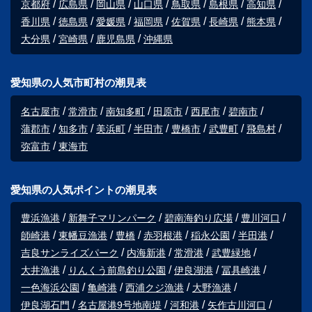
京都府
広島県
岡山県
山口県
鳥取県
島根県
高知県
香川県
徳島県
愛媛県
福岡県
佐賀県
長崎県
熊本県
大分県
宮崎県
鹿児島県
沖縄県
愛知県の人気市町村の潮見表
名古屋市
常滑市
南知多町
田原市
西尾市
碧南市
蒲郡市
知多市
美浜町
半田市
豊橋市
武豊町
飛島村
弥富市
東海市
愛知県の人気ポイントの潮見表
豊浜漁港
新舞子マリンパーク
碧南海釣り広場
豊川河口
師崎港
東幡豆漁港
豊橋
赤羽根港
稲永公園
半田港
吉良サンライズパーク
内海新港
常滑港
武豊緑地
大井漁港
りんくう前島釣り公園
伊良湖港
冨具崎港
一色海浜公園
亀崎港
西浦クジ漁港
大野漁港
伊良湖石門
名古屋港9号地南堤
河和港
矢作古川河口