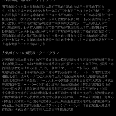
明石市
浜松市
糸島市
長崎市
周防大島町
広島市
和歌山市
鳴門市
富津市
下関市
北九州市
木更津市
姫路市
淡路市
九十九里町
石巻市
平戸市
横浜市
神戸市
江戸川区
名古屋市
呉市
延岡市
志摩市
館山市
平塚市
小豆島町
四日市市
江田島市
常滑市
沼津市
松山市
福山市
横須賀市
唐津市
津市
長島町
佐世保市
茅ヶ崎市
浦安市
宮古島市
伊勢市
伊万里市
天草市
今治市
南知多町
勝浦市
南伊勢町
大洗町
浜田市
五島市
上天草市
芦北町
愛南町
いわき市
大磯町
千葉市
長門市
焼津市
亘理町
境港市
田原市
臼杵市
鈴鹿市
西尾市
恩納村
仙台市
銚子市
八戸市
芦屋町
光市
舞鶴市
行橋市
碧南市
高松市
西海市
葉山町
徳之島町
気仙沼市
市川市
桑名市
廿日市市
福岡市
赤穂市
屋久島町
苫小牧市
玉名市
糸魚川市
川崎市
尾鷲市
柳井市
宇土市
加古川市
宗像市
諫早市
西宮市
上越市
倉敷市
出水市
南あわじ市
人気ポイントの潮見表・タイドグラフ
若洲海浜公園
本牧海釣り施設
三番瀬
鹿島港
横浜
舞阪漁港
那珂湊港
豊浜漁港
宇野港
小名浜港
貝塚人工島
加太漁港
大津港
葛西海浜公園
アジュール舞子
野島公園
閖上港
福田港
須磨海岸
清水港
旧江戸川河口
新舞子マリンパーク
相馬港
三池港
東扇島西公園
三浦海岸
南芦屋浜
二見港
片貝漁港
平和島ボートレース場
野北漁港
相模川河口
大洗マリーナ
若松
大蔵海岸
玉島Ｅ地区
碧南海釣り広場
波崎新漁港
木曽川河口
呼子港
八景島マリーナ
ふれーゆ裏
飯岡漁港
羽田
日立港
大黒海づり施設
豊川河口
千葉ポートパーク
関門橋
名護漁港
御前崎港
師崎港
阿武隈川河口
天神崎
海の公園
検見川堤防
筑後川昇開橋
室見川河口
敦賀新港
横須賀
平磯海づり公園
牛窓港
垂水漁港
明石港
本渡港
鳥取港
東幡豆漁港
佐伯港
仙台漁港
田ノ浦漁港
津名港
豊橋
大磯港
神戸空港親水護岸
木更津港
新宮漁港
武庫川一文字
吉野川河口
三角西港
洲本港
千葉港
城ヶ島公園
小島漁港
吹上浜
三崎漁港
妻鹿漁港
熊本新港
館山港
牛深
宇品波止場公園
志賀島漁港
大三島フィッシングパーク
網干港
新仁尾港
片瀬漁港
市原海釣り施設
姪浜漁港
本荘人工島
古宇利島
亀浦港