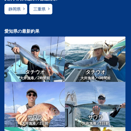
静岡県
三重県
愛知県の最新釣果
タチウオ
タチウオ
2
4
大井漁港／
時間前
大井漁港／
時間前
サワラ
サワラ
1
1
大井漁港／
日前
大井漁港／
日前