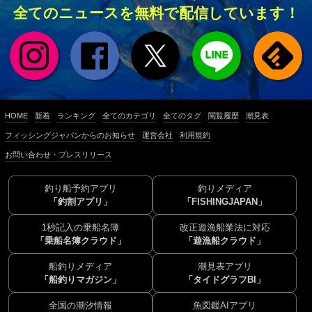
全てのニュースを無料で配信しています！
HOME
新着
ランキング
全てのカテゴリ
全てのタグ
閲覧履歴
潮見表
フィッシングジャパンからのお知らせ
運営会社
利用規約
お問い合わせ・プレスリリース
釣り船予約アプリ
釣りメディア
「釣割アプリ」
「FISHINGJAPAN」
1秒記入の乗船名簿
改正遊漁船業法に対応
「乗船名簿クラウド」
「遊漁船クラウド」
船釣りメディア
潮見表アプリ
「船釣りマガジン」
「タイドグラフBI」
全国の潮汐情報
魚図鑑AIアプリ