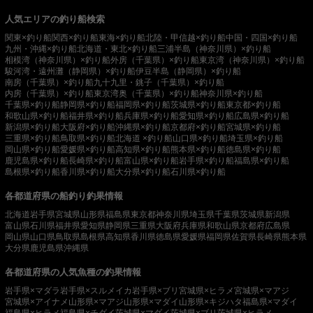
人気エリアの釣り船検索
関東×釣り船
関西×釣り船
東海×釣り船
北陸・甲信越×釣り船
中国・四国×釣り船
九州・沖縄×釣り船
北海道・東北×釣り船
三浦半島（神奈川県）×釣り船
相模湾（神奈川県）×釣り船
外房（千葉県）×釣り船
東京湾（神奈川県）×釣り船
駿河湾・遠州灘（静岡県）×釣り船
伊豆半島（静岡県）×釣り船
南房（千葉県）×釣り船
九十九里・銚子（千葉県）×釣り船
内房（千葉県）×釣り船
東京湾奥（千葉県）×釣り船
神奈川県×釣り船
千葉県×釣り船
静岡県×釣り船
福岡県×釣り船
茨城県×釣り船
東京都×釣り船
和歌山県×釣り船
福井県×釣り船
兵庫県×釣り船
愛知県×釣り船
広島県×釣り船
新潟県×釣り船
大阪府×釣り船
沖縄県×釣り船
京都府×釣り船
宮城県×釣り船
三重県×釣り船
鳥取県×釣り船
北海道 ×釣り船
山口県×釣り船
埼玉県×釣り船
岡山県×釣り船
愛媛県×釣り船
高知県×釣り船
熊本県×釣り船
徳島県×釣り船
鹿児島県×釣り船
長崎県×釣り船
富山県×釣り船
岩手県×釣り船
福島県×釣り船
島根県×釣り船
香川県×釣り船
大分県×釣り船
石川県×釣り船
各都道府県の船釣り釣果情報
北海道
岩手県
宮城県
山形県
福島県
東京都
神奈川県
埼玉県
千葉県
茨城県
新潟県
富山県
石川県
福井県
愛知県
静岡県
三重県
大阪府
兵庫県
和歌山県
京都府
広島県
岡山県
山口県
鳥取県
島根県
高知県
香川県
徳島県
愛媛県
福岡県
佐賀県
長崎県
熊本県
大分県
鹿児島県
沖縄県
各都道府県の人気魚種の釣果情報
岩手県×マダラ
岩手県×スルメイカ
岩手県×ブリ
宮城県×ヒラメ
宮城県×マアジ
宮城県×アイナメ
山形県×マアジ
山形県×マダイ
山形県×キジハタ
福島県×マダイ
福島県×ヒラメ
福島県×チダイ
茨城県×マダイ
茨城県×ブリ
茨城県×ヒラメ