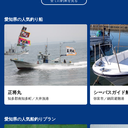
全ての釣果を見る
愛知県の人気釣り船
正将丸
シーバスガイド
知多郡南知多町／大井漁港
弥富市／鍋田避難港
愛知県の人気船釣りプラン