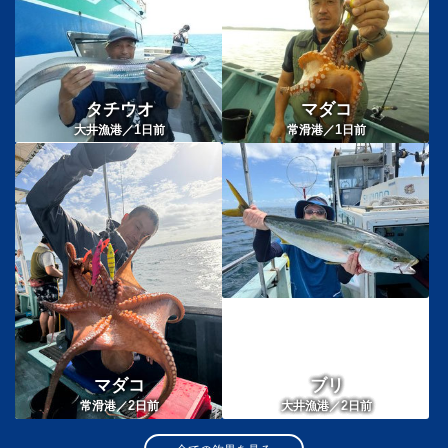
タチウオ
マダコ
1
1
大井漁港／
日前
常滑港／
日前
マダコ
ブリ
2
2
常滑港／
日前
大井漁港／
日前