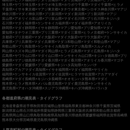
埼玉県×サワラ
埼玉県×タチウオ
埼玉県×ホウボウ
千葉県×マダイ
千葉県×ヒラメ
千葉県×イサキ
東京都×マアジ
東京都×タチウオ
東京都×シロギス
神奈川県×マアジ
神奈川県×マダイ
神奈川県×ブリ
新潟県×マダイ
新潟県×ブリ
新潟県×マアジ
富山県×アオリイカ
富山県×ブリ
富山県×マダイ
石川県×ブリ
石川県×キジハタ
石川県×マダイ
福井県×ケンサキイカ
福井県×マダイ
福井県×アオリイカ
静岡県×マダイ
静岡県×イサキ
静岡県×マアジ
愛知県×ブリ
愛知県×マダイ
愛知県×タチウオ
三重県×ブリ
三重県×マダイ
三重県×ヒラメ
京都府×ケンサキイカ
京都府×ブリ
京都府×マダイ
大阪府×マダイ
大阪府×サワラ
大阪府×ブリ
兵庫県×ブリ
兵庫県×マダイ
兵庫県×マダコ
和歌山県×マダイ
和歌山県×マアジ
和歌山県×ブリ
鳥取県×ケンサキイカ
鳥取県×マアジ
鳥取県×スルメイカ
岡山県×スズキ
岡山県×マダイ
岡山県×ヒラメ
広島県×マダイ
広島県×キジハタ
広島県×サワラ
山口県×マダイ
山口県×ケンサキイカ
山口県×キジハタ
徳島県×ブリ
徳島県×マアジ
徳島県×チダイ
香川県×マダイ
香川県×アオリイカ
香川県×マゴチ
愛媛県×マダイ
愛媛県×ブリ
愛媛県×キジハタ
高知県×カンパチ
高知県×アカアマダイ
高知県×イサキ
福岡県×マダイ
福岡県×ヤリイカ
福岡県×ケンサキイカ
佐賀県×マダイ
佐賀県×ヒラマサ
佐賀県×アカアマダイ
長崎県×マダイ
長崎県×キジハタ
長崎県×オオモンハタ
熊本県×マダイ
熊本県×ヒラメ
熊本県×メバル
鹿児島県×マダイ
鹿児島県×ケンサキイカ
鹿児島県×アオハタ
沖縄県×スジアラ
沖縄県×キハダ
沖縄県×バラハタ
各都道府県の潮見表・タイドグラフ
北海道
青森県
岩手県
秋田県
宮城県
山形県
福島県
東京都
神奈川県
千葉県
茨城県
新潟県
富山県
石川県
福井県
愛知県
静岡県
三重県
大阪府
兵庫県
和歌山県
京都府
広島県
岡山県
山口県
鳥取県
島根県
高知県
香川県
徳島県
愛媛県
福岡県
佐賀県
長崎県
熊本県
大分県
宮崎県
鹿児島県
沖縄県
人気市町村の潮見表・タイドグラフ