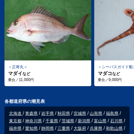
正将丸
シーバスガイド船
マダイ
マダコ
など
など
11,000
9,000
乗合／
円
乗合／
円
各都道府県の潮見表
北海道
青森県
岩手県
秋田県
宮城県
山形県
福島県
東京都
神奈川県
千葉県
茨城県
新潟県
富山県
石川県
福井県
愛知県
静岡県
三重県
大阪府
兵庫県
和歌山県