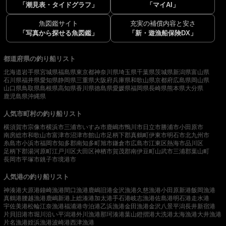
「潮見表・タイドグラフ」
「マイAI」
魚図鑑サイト
充実の補償内容と安さ
「写真から探せる魚図鑑」
「新・遊漁船保険DX」
都道府県の釣り船リスト
北海道
岩手県
宮城県
福島県
東京都
神奈川県
埼玉県
千葉県
茨城県
新潟県
富山県
石川県
福井県
愛知県
静岡県
三重県
大阪府
兵庫県
和歌山県
京都府
広島県
岡山県
山口県
鳥取県
島根県
高知県
香川県
徳島県
愛媛県
福岡県
長崎県
熊本県
大分県
鹿児島県
沖縄県
人気市町村の釣り船リスト
横須賀市
宗像市
横浜市
三浦市
いすみ市
鹿嶋市
鴨川市
日立市
勝浦市
小田原市
南房総市
和歌山市
富津市
沼津市
館山市
足柄下郡真鶴町
伊東市
明石市
北九州市
糸島市
小浜市
福岡市
知多郡南知多町
旭市
鎌倉市
広島市
江東区
熱海市
品川区
足柄下郡湯河原町
江戸川区
大田区
神栖市
賀茂郡南伊豆町
山武市
三浦郡葉山町
長岡市
平塚市
銚子市
境港市
人気港の釣り船リスト
神湊港
大原港
鐘崎漁港
間口漁港
鹿嶋旧港
金沢漁港
久慈漁港
小田原新港
飯岡漁港
真鶴港
腰越漁港
鹿嶋新港
上総湊港
加太港
手石港
岐志漁港
佐島港
明石港
走水港
宇佐美港
松輪江奈漁港
福浦港
寺泊港
乙浜漁港
金田漁港
金沢八景平潟
長井新宿港
片貝旧港
市堀川沿い
平潟港
外川漁港
那珂湊港
葉山鐙摺港
大洗港
太海漁港
大井漁港
片名漁港
姪浜漁港
波崎港
西津漁港