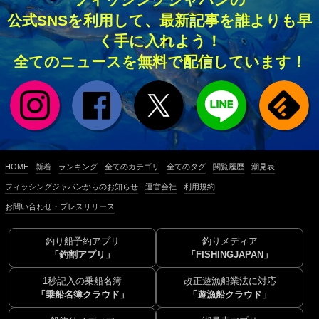
公式SNSを利用して、最新記事を誰よりも早
く手に入れよう！
全てのニュースを無料で配信しています！
HOME
新着
ランキング
全てのカテゴリ
全てのタグ
閲覧履歴
潮見表
フィッシングジャパンからのお知らせ
運営会社
利用規約
お問い合わせ・プレスリリース
釣り船予約アプリ
釣りメディア
「釣割アプリ」
「FISHINGJAPAN」
1秒記入の乗船名簿
改正遊漁船業法に対応
「乗船名簿クラウド」
「遊漁船クラウド」