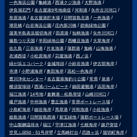
一色海浜公園
亀崎港
西浦クジ漁港
大野漁港
伊良湖石門
名古屋港9号地南堤
河和港
矢作古川河口
形原漁港
名古屋港貯木場
日間賀島北港
一色漁港
潮見橋
白谷海浜公園
庄内新川橋
碧南緑地公園
渥美半島表浜堀切海岸
田原港
知柄漁港
矢作川河口
篠島つり天国
半田緑地公園
西幡豆漁港
大草海岸
佐久島
三谷漁港
片名漁港
蒲郡港
鬼崎
山海漁港
衣浦西堤
小松原海岸
苅屋漁港
西ノ浜
緑が浜エコパーク
金城埠頭
小鈴谷漁港
伊古部海岸
寺津
小野浦海岸
奥田海岸
高松一色海岸
豊川浄化センター
名古屋港海釣り公園
常滑
泉港
横須賀埠頭
西浦パームビーチ
鍋田避難港
浜田海岸
福江漁港
14号地
倉舞港・松島突堤
山崎川河口
榎戸漁港
中州漁港
豊丘漁港
常滑ボートレース場
小島町海岸
細谷海岸
馬草港
河和漁港
小佐漁港
姫島漁港
日間賀島西港
新宝緑地
蒲郡ボートレース場
中山製鋼温排水
福江
宇津江漁港
七根海岸
越戸突堤
空見ふ頭50・51号岸壁
立馬崎灯台
恋路ヶ浜
堀切町海岸