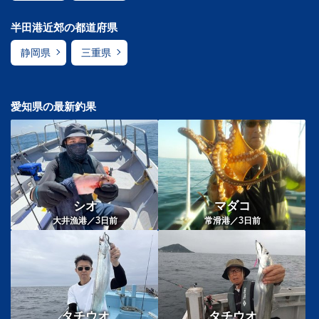
半田港近郊の都道府県
静岡県
三重県
愛知県の最新釣果
シオ
マダコ
3
3
大井漁港／
日前
常滑港／
日前
タチウオ
タチウオ