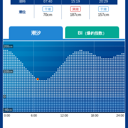
潮時
07:40
15:19
20:29
干潮
満潮
干潮
潮位
70cm
187cm
157cm
潮汐
BI
（爆釣指数）
200
100
0
-40
0:00
6:00
12:00
18:00
24:00
Leaflet
| ©
OpenStreetMap contributors