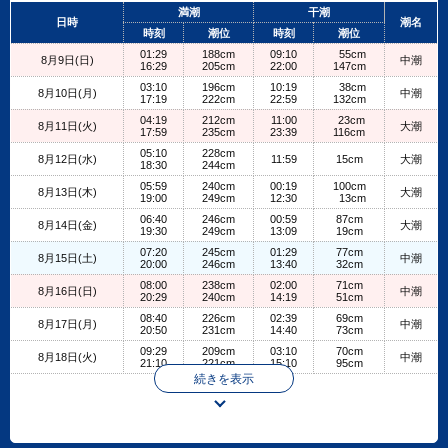
+
満潮
干潮
日時
潮名
−
時刻
潮位
時刻
潮位
01:29
188cm
09:10
55cm
8月9日(日)
中潮
16:29
205cm
22:00
147cm
03:10
196cm
10:19
38cm
8月10日(月)
中潮
17:19
222cm
22:59
132cm
04:19
212cm
11:00
23cm
8月11日(火)
大潮
17:59
235cm
23:39
116cm
05:10
228cm
8月12日(水)
11:59
15cm
大潮
18:30
244cm
05:59
240cm
00:19
100cm
8月13日(木)
大潮
19:00
249cm
12:30
13cm
06:40
246cm
00:59
87cm
8月14日(金)
大潮
19:30
249cm
13:09
19cm
07:20
245cm
01:29
77cm
8月15日(土)
中潮
20:00
246cm
13:40
32cm
08:00
238cm
02:00
71cm
8月16日(日)
中潮
20:29
240cm
14:19
51cm
08:40
226cm
02:39
69cm
8月17日(月)
中潮
20:50
231cm
14:40
73cm
09:29
209cm
03:10
70cm
8月18日(火)
中潮
21:10
221cm
15:10
95cm
続きを表示