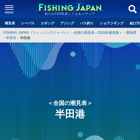
釣りが100倍楽しくなるメディア
潮見表
シーバス
エギング
アジング
バス釣り
ショアジギング
結び方
FISHING JAPAN（フィッシングジャパン）
全国の潮見表＜2026年最新版＞
愛知県
半田市
半田港
＜全国の潮見表＞
半田港