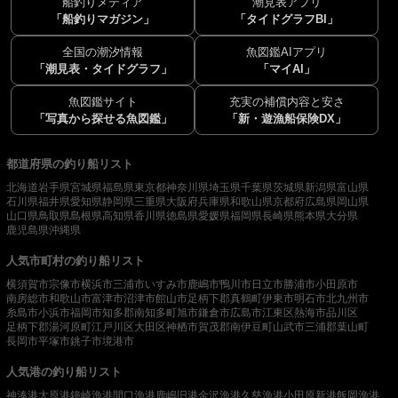
船釣りメディア
潮見表アプリ
「船釣りマガジン」
「タイドグラフBI」
全国の潮汐情報
魚図鑑AIアプリ
「潮見表・タイドグラフ」
「マイAI」
魚図鑑サイト
充実の補償内容と安さ
「写真から探せる魚図鑑」
「新・遊漁船保険DX」
都道府県の釣り船リスト
北海道
岩手県
宮城県
福島県
東京都
神奈川県
埼玉県
千葉県
茨城県
新潟県
富山県
石川県
福井県
愛知県
静岡県
三重県
大阪府
兵庫県
和歌山県
京都府
広島県
岡山県
山口県
鳥取県
島根県
高知県
香川県
徳島県
愛媛県
福岡県
長崎県
熊本県
大分県
鹿児島県
沖縄県
人気市町村の釣り船リスト
横須賀市
宗像市
横浜市
三浦市
いすみ市
鹿嶋市
鴨川市
日立市
勝浦市
小田原市
南房総市
和歌山市
富津市
沼津市
館山市
足柄下郡真鶴町
伊東市
明石市
北九州市
糸島市
小浜市
福岡市
知多郡南知多町
旭市
鎌倉市
広島市
江東区
熱海市
品川区
足柄下郡湯河原町
江戸川区
大田区
神栖市
賀茂郡南伊豆町
山武市
三浦郡葉山町
長岡市
平塚市
銚子市
境港市
人気港の釣り船リスト
神湊港
大原港
鐘崎漁港
間口漁港
鹿嶋旧港
金沢漁港
久慈漁港
小田原新港
飯岡漁港