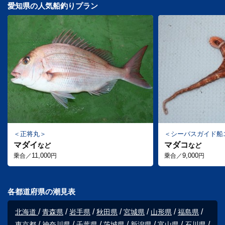
愛知県の人気船釣りプラン
正将丸
シーバスガイド船
マダイ
マダコ
など
など
11,000
9,000
乗合／
円
乗合／
円
各都道府県の潮見表
北海道
青森県
岩手県
秋田県
宮城県
山形県
福島県
東京都
神奈川県
千葉県
茨城県
新潟県
富山県
石川県