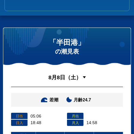
「半田港」
の潮見表
若潮
月齢24.7
05:06
日出
月出
18:48
14:58
日入
月入