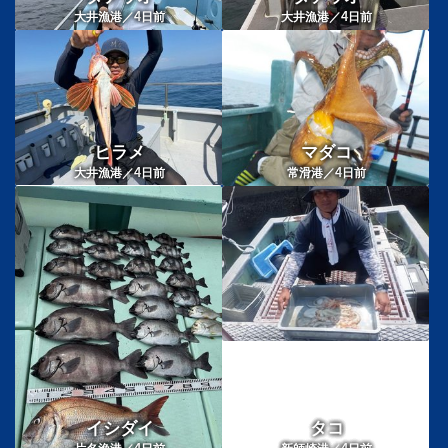
4
4
大井漁港／
日前
大井漁港／
日前
ヒラメ
マダコ
4
4
大井漁港／
日前
常滑港／
日前
イシダイ
タコ