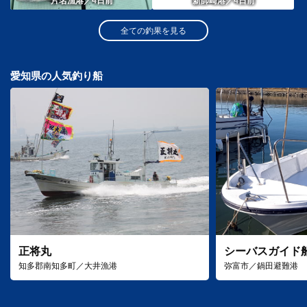
4
4
片名漁港／
日前
新師崎港／
日前
全ての釣果を見る
愛知県の人気釣り船
正将丸
シーバスガイド
知多郡南知多町／大井漁港
弥富市／鍋田避難港