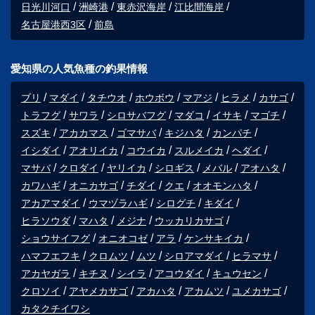
日光川河口
洲崎港
東赤沢海岸
江比間海岸
名古屋港西3区
前島
愛知県の人気魚種の釣果情報
ブリ
マダイ
タチウオ
ホウボウ
マアジ
ヒラメ
カサゴ
トラフグ
サワラ
シロサバフグ
マダコ
イサキ
マゴチ
スズキ
アカカマス
ゴマサバ
キジハタ
カンパチ
イシダイ
アオリイカ
コウイカ
スルメイカ
ヘダイ
マサバ
クロダイ
ヤリイカ
シロギス
メバル
アオハタ
カワハギ
オニカサゴ
チダイ
クエ
オオモンハタ
アカアマダイ
ウマヅラハギ
シログチ
キダイ
ヒラソウダ
マハタ
メジナ
ウッカリカサゴ
ショウサイフグ
オニオコゼ
アラ
ケンサキイカ
ハマフエフキ
クロムツ
ムツ
シロアマダイ
ヒラマサ
アカヤガラ
キチヌ
シイラ
アコウダイ
キュウセン
クロソイ
アヤメカサゴ
アカハタ
アカムツ
ユメカサゴ
カタクチイワシ