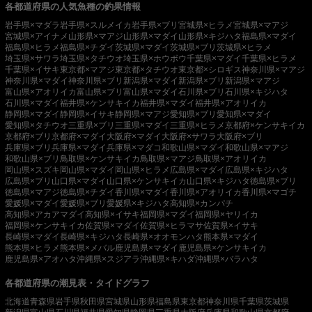
各都道府県の人気魚種の釣果情報
岩手県×マダラ
岩手県×スルメイカ
岩手県×ブリ
宮城県×ヒラメ
宮城県×マアジ
宮城県×アイナメ
山形県×マアジ
山形県×マダイ
山形県×キジハタ
福島県×マダイ
福島県×ヒラメ
福島県×チダイ
茨城県×マダイ
茨城県×ブリ
茨城県×ヒラメ
埼玉県×サワラ
埼玉県×タチウオ
埼玉県×ホウボウ
千葉県×マダイ
千葉県×ヒラメ
千葉県×イサキ
東京都×マアジ
東京都×タチウオ
東京都×シロギス
神奈川県×マアジ
神奈川県×マダイ
神奈川県×ブリ
新潟県×マダイ
新潟県×ブリ
新潟県×マアジ
富山県×アオリイカ
富山県×ブリ
富山県×マダイ
石川県×ブリ
石川県×キジハタ
石川県×マダイ
福井県×ケンサキイカ
福井県×マダイ
福井県×アオリイカ
静岡県×マダイ
静岡県×イサキ
静岡県×マアジ
愛知県×ブリ
愛知県×マダイ
愛知県×タチウオ
三重県×ブリ
三重県×マダイ
三重県×ヒラメ
京都府×ケンサキイカ
京都府×ブリ
京都府×マダイ
大阪府×マダイ
大阪府×サワラ
大阪府×ブリ
兵庫県×ブリ
兵庫県×マダイ
兵庫県×マダコ
和歌山県×マダイ
和歌山県×マアジ
和歌山県×ブリ
鳥取県×ケンサキイカ
鳥取県×マアジ
鳥取県×アオリイカ
岡山県×スズキ
岡山県×マダイ
岡山県×ヒラメ
広島県×マダイ
広島県×キジハタ
広島県×ブリ
山口県×マダイ
山口県×ケンサキイカ
山口県×キジハタ
徳島県×ブリ
徳島県×マアジ
徳島県×チダイ
香川県×マダイ
香川県×アオリイカ
香川県×マゴチ
愛媛県×マダイ
愛媛県×ブリ
愛媛県×キジハタ
高知県×カンパチ
高知県×アカアマダイ
高知県×イサキ
福岡県×マダイ
福岡県×ヤリイカ
福岡県×ケンサキイカ
佐賀県×マダイ
佐賀県×ヒラマサ
佐賀県×イサキ
長崎県×マダイ
長崎県×キジハタ
長崎県×オオモンハタ
熊本県×マダイ
熊本県×ヒラメ
熊本県×メバル
鹿児島県×マダイ
鹿児島県×ケンサキイカ
鹿児島県×アオハタ
沖縄県×スジアラ
沖縄県×キハダ
沖縄県×バラハタ
各都道府県の潮見表・タイドグラフ
北海道
青森県
岩手県
秋田県
宮城県
山形県
福島県
東京都
神奈川県
千葉県
茨城県