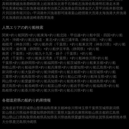
真鶴港
腰越漁港
鹿嶋新港
上総湊港
加太港
手石港
岐志漁港
佐島港
明石港
走水港
宇佐美港
松輪江奈漁港
福浦港
寺泊港
乙浜漁港
金田漁港
金沢八景平潟
長井新宿港
片貝旧港
市堀川沿い
平潟港
外川漁港
那珂湊港
葉山鐙摺港
大洗港
太海漁港
大井漁港
片名漁港
姪浜漁港
波崎港
西津漁港
人気エリアの釣り船検索
関東×釣り船
関西×釣り船
東海×釣り船
北陸・甲信越×釣り船
中国・四国×釣り船
九州・沖縄×釣り船
北海道・東北×釣り船
三浦半島（神奈川県）×釣り船
相模湾（神奈川県）×釣り船
外房（千葉県）×釣り船
東京湾（神奈川県）×釣り船
駿河湾・遠州灘（静岡県）×釣り船
伊豆半島（静岡県）×釣り船
南房（千葉県）×釣り船
九十九里・銚子（千葉県）×釣り船
内房（千葉県）×釣り船
東京湾奥（千葉県）×釣り船
神奈川県×釣り船
千葉県×釣り船
静岡県×釣り船
福岡県×釣り船
茨城県×釣り船
東京都×釣り船
和歌山県×釣り船
福井県×釣り船
兵庫県×釣り船
愛知県×釣り船
広島県×釣り船
新潟県×釣り船
大阪府×釣り船
沖縄県×釣り船
京都府×釣り船
宮城県×釣り船
三重県×釣り船
鳥取県×釣り船
北海道 ×釣り船
山口県×釣り船
埼玉県×釣り船
岡山県×釣り船
愛媛県×釣り船
高知県×釣り船
熊本県×釣り船
徳島県×釣り船
鹿児島県×釣り船
長崎県×釣り船
富山県×釣り船
岩手県×釣り船
福島県×釣り船
島根県×釣り船
香川県×釣り船
大分県×釣り船
石川県×釣り船
各都道府県の船釣り釣果情報
北海道
岩手県
宮城県
山形県
福島県
東京都
神奈川県
埼玉県
千葉県
茨城県
新潟県
富山県
石川県
福井県
愛知県
静岡県
三重県
大阪府
兵庫県
和歌山県
京都府
広島県
岡山県
山口県
鳥取県
島根県
高知県
香川県
徳島県
愛媛県
福岡県
佐賀県
長崎県
熊本県
大分県
鹿児島県
沖縄県