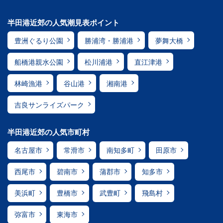
半田港近郊の人気潮見表ポイント
豊洲ぐるり公園
勝浦湾・勝浦港
夢舞大橋
船橋港親水公園
松川浦港
直江津港
林崎漁港
谷山港
湘南港
吉良サンライズパーク
半田港近郊の人気市町村
名古屋市
常滑市
南知多町
田原市
西尾市
碧南市
蒲郡市
知多市
美浜町
豊橋市
武豊町
飛島村
弥富市
東海市