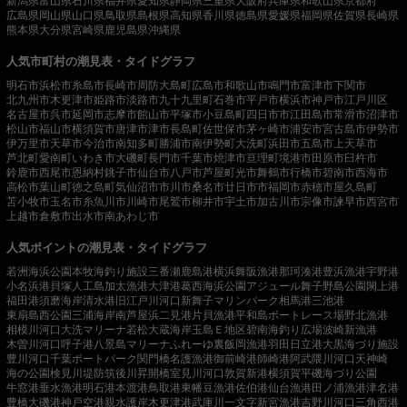
新潟県
富山県
石川県
福井県
愛知県
静岡県
三重県
大阪府
兵庫県
和歌山県
京都府
広島県
岡山県
山口県
鳥取県
島根県
高知県
香川県
徳島県
愛媛県
福岡県
佐賀県
長崎県
熊本県
大分県
宮崎県
鹿児島県
沖縄県
人気市町村の潮見表・タイドグラフ
明石市
浜松市
糸島市
長崎市
周防大島町
広島市
和歌山市
鳴門市
富津市
下関市
北九州市
木更津市
姫路市
淡路市
九十九里町
石巻市
平戸市
横浜市
神戸市
江戸川区
名古屋市
呉市
延岡市
志摩市
館山市
平塚市
小豆島町
四日市市
江田島市
常滑市
沼津市
松山市
福山市
横須賀市
唐津市
津市
長島町
佐世保市
茅ヶ崎市
浦安市
宮古島市
伊勢市
伊万里市
天草市
今治市
南知多町
勝浦市
南伊勢町
大洗町
浜田市
五島市
上天草市
芦北町
愛南町
いわき市
大磯町
長門市
千葉市
焼津市
亘理町
境港市
田原市
臼杵市
鈴鹿市
西尾市
恩納村
銚子市
仙台市
八戸市
芦屋町
光市
舞鶴市
行橋市
碧南市
西海市
高松市
葉山町
徳之島町
気仙沼市
市川市
桑名市
廿日市市
福岡市
赤穂市
屋久島町
苫小牧市
玉名市
糸魚川市
川崎市
尾鷲市
柳井市
宇土市
加古川市
宗像市
諫早市
西宮市
上越市
倉敷市
出水市
南あわじ市
人気ポイントの潮見表・タイドグラフ
若洲海浜公園
本牧海釣り施設
三番瀬
鹿島港
横浜
舞阪漁港
那珂湊港
豊浜漁港
宇野港
小名浜港
貝塚人工島
加太漁港
大津港
葛西海浜公園
アジュール舞子
野島公園
閖上港
福田港
須磨海岸
清水港
旧江戸川河口
新舞子マリンパーク
相馬港
三池港
東扇島西公園
三浦海岸
南芦屋浜
二見港
片貝漁港
平和島ボートレース場
野北漁港
相模川河口
大洗マリーナ
若松
大蔵海岸
玉島Ｅ地区
碧南海釣り広場
波崎新漁港
木曽川河口
呼子港
八景島マリーナ
ふれーゆ裏
飯岡漁港
羽田
日立港
大黒海づり施設
豊川河口
千葉ポートパーク
関門橋
名護漁港
御前崎港
師崎港
阿武隈川河口
天神崎
海の公園
検見川堤防
筑後川昇開橋
室見川河口
敦賀新港
横須賀
平磯海づり公園
牛窓港
垂水漁港
明石港
本渡港
鳥取港
東幡豆漁港
佐伯港
仙台漁港
田ノ浦漁港
津名港
豊橋
大磯港
神戸空港親水護岸
木更津港
武庫川一文字
新宮漁港
吉野川河口
三角西港