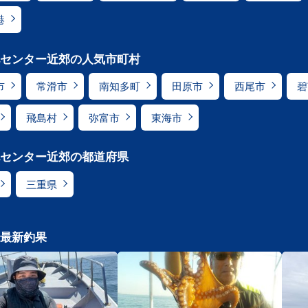
港
センター近郊の人気市町村
市
常滑市
南知多町
田原市
西尾市
碧
飛島村
弥富市
東海市
センター近郊の都道府県
三重県
最新釣果