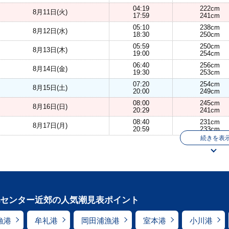
04:19
222cm
8月11日(火)
17:59
241cm
05:10
238cm
8月12日(水)
18:30
250cm
05:59
250cm
8月13日(木)
19:00
254cm
06:40
256cm
8月14日(金)
19:30
253cm
07:20
254cm
8月15日(土)
20:00
249cm
08:00
245cm
8月16日(日)
20:29
241cm
08:40
231cm
8月17日(月)
20:59
233cm
続きを表
センター近郊の人気潮見表ポイント
漁港
牟礼港
岡田浦漁港
室本港
小川港