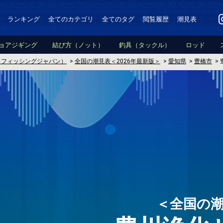
ランキング
全てのカテゴリ
全てのタグ
閲覧履歴
潮見表
ョアジギング
結び方（ノット）
釣具（タックル）
ロッド
PAN（フィッシングジャパン）
>
全国の潮見表＜2026年最新版＞
>
愛知県
>
豊橋市
>
＜全国の