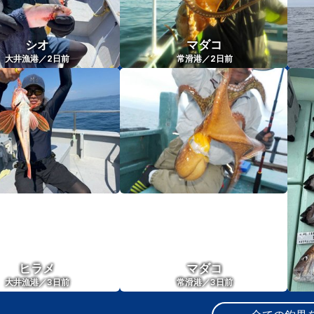
シオ
マダコ
2
2
大井漁港／
日前
常滑港／
日前
ヒラメ
マダコ
3
3
大井漁港／
日前
常滑港／
日前