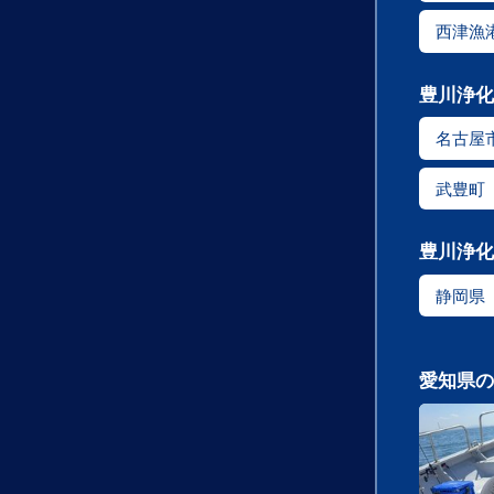
西津漁
豊川浄化
名古屋
武豊町
豊川浄化
静岡県
愛知県の