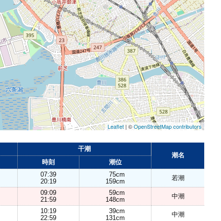
Leaflet
| ©
OpenStreetMap contributors
干潮
潮名
時刻
潮位
07:39
75cm
若潮
20:19
159cm
09:09
59cm
中潮
21:59
148cm
10:19
39cm
中潮
22:59
131cm