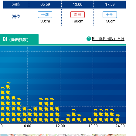
潮時
05:59
13:00
17:59
干潮
満潮
干潮
潮位
80cm
180cm
150cm
BI
BI（爆釣指数）とは
（爆釣指数）
00
6:00
12:00
18:00
24:00