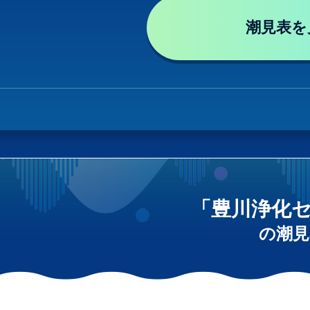
潮見表を
「豊川浄化
の潮見