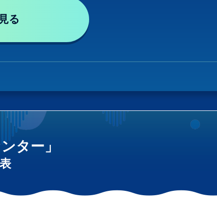
見る
センター」
表