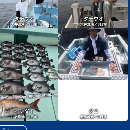
タチウオ
タチウオ
3
3
大井漁港／
日前
大井漁港／
日前
イシダイ
タコ
3
3
片名漁港／
日前
新師崎港／
日前