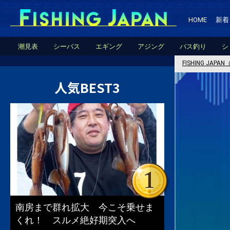
HOME
新着
潮見表
シーバス
エギング
アジング
バス釣り
シ
FISHING JA
人気BEST3
南房まで群れ拡大 今こそ乗せま
くれ！ スルメ絶好期突入へ