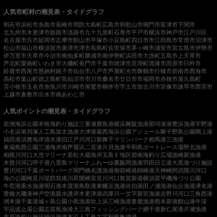
人気市町村の潮見表・タイドグラフ
明石市
浜松市
糸島市
長崎市
周防大島町
広島市
和歌山市
鳴門市
富津市
下関市
北九州市
木更津市
姫路市
淡路市
九十九里町
石巻市
平戸市
横浜市
神戸市
江戸川区
名古屋市
呉市
延岡市
志摩市
館山市
平塚市
小豆島町
四日市市
江田島市
常滑市
沼津市
松山市
福山市
横須賀市
唐津市
津市
長島町
佐世保市
茅ヶ崎市
浦安市
宮古島市
伊勢市
伊万里市
天草市
今治市
南知多町
勝浦市
南伊勢町
浜田市
大洗町
五島市
上天草市
芦北町
愛南町
いわき市
大磯町
長門市
千葉市
焼津市
亘理町
境港市
田原市
臼杵市
鈴鹿市
西尾市
恩納村
銚子市
仙台市
八戸市
芦屋町
光市
舞鶴市
行橋市
碧南市
西海市
高松市
葉山町
徳之島町
気仙沼市
市川市
桑名市
廿日市市
福岡市
赤穂市
屋久島町
苫小牧市
玉名市
糸魚川市
川崎市
尾鷲市
柳井市
宇土市
加古川市
宗像市
諫早市
西宮市
上越市
倉敷市
出水市
南あわじ市
人気ポイントの潮見表・タイドグラフ
若洲海浜公園
本牧海釣り施設
三番瀬
鹿島港
横浜
舞阪漁港
那珂湊港
豊浜漁港
宇野港
小名浜港
貝塚人工島
加太漁港
大津港
葛西海浜公園
アジュール舞子
野島公園
閖上港
福田港
須磨海岸
清水港
旧江戸川河口
新舞子マリンパーク
相馬港
三池港
東扇島西公園
三浦海岸
南芦屋浜
二見港
片貝漁港
平和島ボートレース場
野北漁港
相模川河口
大洗マリーナ
若松
大蔵海岸
玉島Ｅ地区
碧南海釣り広場
波崎新漁港
木曽川河口
呼子港
八景島マリーナ
ふれーゆ裏
飯岡漁港
羽田
日立港
大黒海づり施設
豊川河口
千葉ポートパーク
関門橋
名護漁港
御前崎港
師崎港
天神崎
阿武隈川河口
海の公園
検見川堤防
筑後川昇開橋
室見川河口
敦賀新港
横須賀
平磯海づり公園
牛窓港
垂水漁港
明石港
本渡港
鳥取港
東幡豆漁港
佐伯港
田ノ浦漁港
仙台漁港
津名港
豊橋
大磯港
神戸空港親水護岸
木更津港
武庫川一文字
新宮漁港
吉野川河口
三角西港
洲本港
千葉港
城ヶ島公園
小島漁港
吹上浜
三崎漁港
妻鹿漁港
熊本新港
館山港
牛深
宇品波止場公園
志賀島漁港
大三島フィッシングパーク
網干港
新仁尾港
片瀬漁港
市原海釣り施設
姪浜漁港
本荘人工島
古宇利島
亀浦港