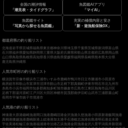
全国の潮汐情報
魚図鑑AIアプリ
「潮見表・タイドグラフ」
「マイAI」
魚図鑑サイト
充実の補償内容と安さ
「写真から探せる魚図鑑」
「新・遊漁船保険DX」
都道府県の釣り船リスト
北海道
岩手県
宮城県
福島県
東京都
神奈川県
埼玉県
千葉県
茨城県
新潟県
富山県
石川県
福井県
愛知県
静岡県
三重県
大阪府
兵庫県
和歌山県
京都府
広島県
岡山県
山口県
鳥取県
島根県
高知県
香川県
徳島県
愛媛県
福岡県
長崎県
熊本県
大分県
鹿児島県
沖縄県
人気市町村の釣り船リスト
横須賀市
宗像市
横浜市
三浦市
いすみ市
鹿嶋市
鴨川市
日立市
勝浦市
小田原市
南房総市
和歌山市
富津市
沼津市
館山市
足柄下郡真鶴町
伊東市
明石市
北九州市
糸島市
小浜市
福岡市
知多郡南知多町
旭市
鎌倉市
広島市
江東区
熱海市
品川区
足柄下郡湯河原町
江戸川区
大田区
神栖市
賀茂郡南伊豆町
山武市
三浦郡葉山町
長岡市
平塚市
銚子市
境港市
人気港の釣り船リスト
神湊港
大原港
鐘崎漁港
間口漁港
鹿嶋旧港
金沢漁港
久慈漁港
小田原新港
飯岡漁港
真鶴港
腰越漁港
鹿嶋新港
上総湊港
加太港
手石港
岐志漁港
佐島港
明石港
走水港
宇佐美港
松輪江奈漁港
福浦港
寺泊港
乙浜漁港
金田漁港
金沢八景平潟
長井新宿港