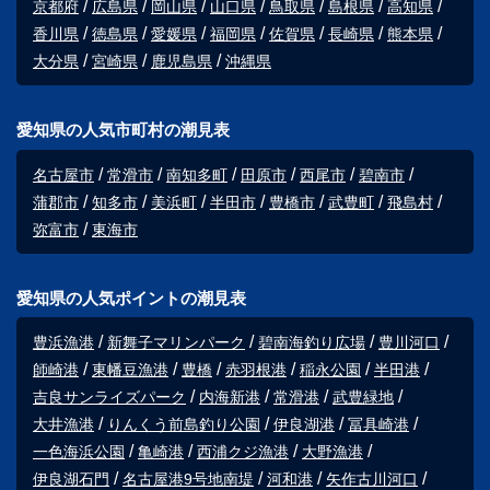
京都府
広島県
岡山県
山口県
鳥取県
島根県
高知県
香川県
徳島県
愛媛県
福岡県
佐賀県
長崎県
熊本県
大分県
宮崎県
鹿児島県
沖縄県
愛知県の人気市町村の潮見表
名古屋市
常滑市
南知多町
田原市
西尾市
碧南市
蒲郡市
知多市
美浜町
半田市
豊橋市
武豊町
飛島村
弥富市
東海市
愛知県の人気ポイントの潮見表
豊浜漁港
新舞子マリンパーク
碧南海釣り広場
豊川河口
師崎港
東幡豆漁港
豊橋
赤羽根港
稲永公園
半田港
吉良サンライズパーク
内海新港
常滑港
武豊緑地
大井漁港
りんくう前島釣り公園
伊良湖港
冨具崎港
一色海浜公園
亀崎港
西浦クジ漁港
大野漁港
伊良湖石門
名古屋港9号地南堤
河和港
矢作古川河口