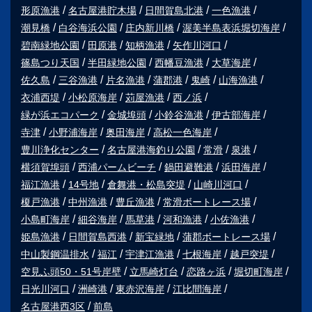
形原漁港
名古屋港貯木場
日間賀島北港
一色漁港
潮見橋
白谷海浜公園
庄内新川橋
渥美半島表浜堀切海岸
碧南緑地公園
田原港
知柄漁港
矢作川河口
篠島つり天国
半田緑地公園
西幡豆漁港
大草海岸
佐久島
三谷漁港
片名漁港
蒲郡港
鬼崎
山海漁港
衣浦西堤
小松原海岸
苅屋漁港
西ノ浜
緑が浜エコパーク
金城埠頭
小鈴谷漁港
伊古部海岸
寺津
小野浦海岸
奥田海岸
高松一色海岸
豊川浄化センター
名古屋港海釣り公園
常滑
泉港
横須賀埠頭
西浦パームビーチ
鍋田避難港
浜田海岸
福江漁港
14号地
倉舞港・松島突堤
山崎川河口
榎戸漁港
中州漁港
豊丘漁港
常滑ボートレース場
小島町海岸
細谷海岸
馬草港
河和漁港
小佐漁港
姫島漁港
日間賀島西港
新宝緑地
蒲郡ボートレース場
中山製鋼温排水
福江
宇津江漁港
七根海岸
越戸突堤
空見ふ頭50・51号岸壁
立馬崎灯台
恋路ヶ浜
堀切町海岸
日光川河口
洲崎港
東赤沢海岸
江比間海岸
名古屋港西3区
前島