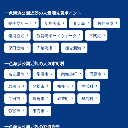
一色海浜公園近郊の人気潮見表ポイント
銚子マリーナ
新居表浜
弁天島
桜井漁港
舘浦漁港
観音崎ボードウォーク
下関港
保田漁港
宍喰漁港
樋合新港
一色海浜公園近郊の人気市町村
名古屋市
常滑市
南知多町
田原市
碧南市
蒲郡市
知多市
美浜町
半田市
豊橋市
武豊町
飛島村
弥富市
東海市
一色海浜公園近郊の都道府県