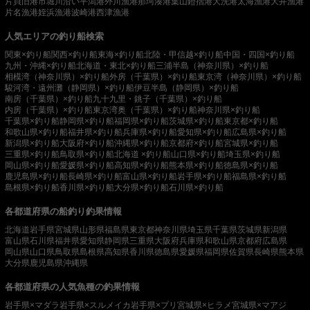
片貝旧港
市堀川沿い
平潟港
外川漁港
那珂湊港
葉山鐙摺港
大洗港
太海漁港
大井漁港
片名漁港
姪浜漁港
波崎港
西津漁港
人気エリアの釣り船検索
関東×釣り船
関西×釣り船
東海×釣り船
北陸・甲信越×釣り船
中国・四国×釣り船
九州・沖縄×釣り船
北海道・東北×釣り船
三浦半島（神奈川県）×釣り船
相模湾（神奈川県）×釣り船
外房（千葉県）×釣り船
東京湾（神奈川県）×釣り船
駿河湾・遠州灘（静岡県）×釣り船
伊豆半島（静岡県）×釣り船
南房（千葉県）×釣り船
九十九里・銚子（千葉県）×釣り船
内房（千葉県）×釣り船
東京湾奥（千葉県）×釣り船
神奈川県×釣り船
千葉県×釣り船
静岡県×釣り船
福岡県×釣り船
茨城県×釣り船
東京都×釣り船
和歌山県×釣り船
福井県×釣り船
兵庫県×釣り船
愛知県×釣り船
広島県×釣り船
新潟県×釣り船
大阪府×釣り船
沖縄県×釣り船
京都府×釣り船
宮城県×釣り船
三重県×釣り船
鳥取県×釣り船
北海道 ×釣り船
山口県×釣り船
埼玉県×釣り船
岡山県×釣り船
愛媛県×釣り船
高知県×釣り船
熊本県×釣り船
徳島県×釣り船
鹿児島県×釣り船
長崎県×釣り船
富山県×釣り船
岩手県×釣り船
福島県×釣り船
島根県×釣り船
香川県×釣り船
大分県×釣り船
石川県×釣り船
各都道府県の船釣り釣果情報
北海道
岩手県
宮城県
山形県
福島県
東京都
神奈川県
埼玉県
千葉県
茨城県
新潟県
富山県
石川県
福井県
愛知県
静岡県
三重県
大阪府
兵庫県
和歌山県
京都府
広島県
岡山県
山口県
鳥取県
島根県
高知県
香川県
徳島県
愛媛県
福岡県
佐賀県
長崎県
熊本県
大分県
鹿児島県
沖縄県
各都道府県の人気魚種の釣果情報
岩手県×マダラ
岩手県×スルメイカ
岩手県×ブリ
宮城県×ヒラメ
宮城県×マアジ