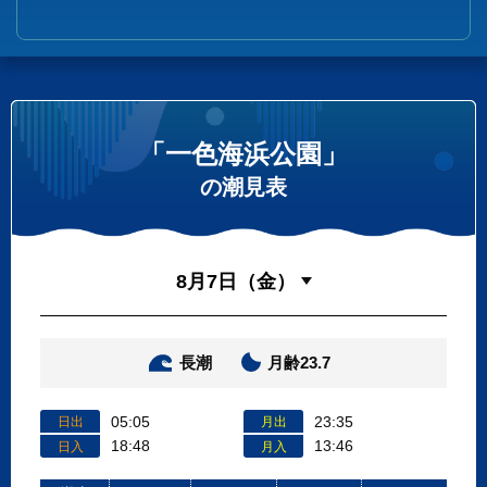
「一色海浜公園」
の潮見表
長潮
月齢23.7
05:05
23:35
日出
月出
18:48
13:46
日入
月入