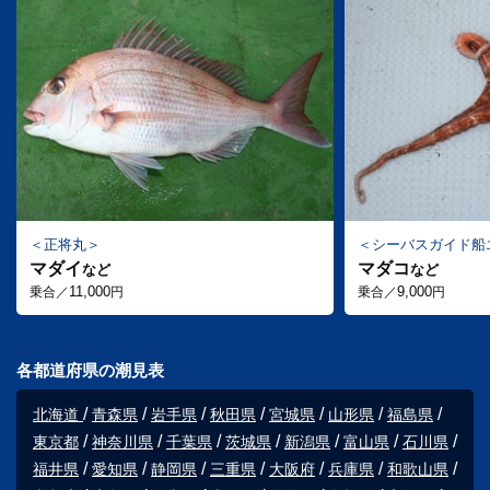
正将丸
シーバスガイド船
マダイ
マダコ
など
など
11,000
9,000
乗合／
円
乗合／
円
各都道府県の潮見表
北海道
青森県
岩手県
秋田県
宮城県
山形県
福島県
東京都
神奈川県
千葉県
茨城県
新潟県
富山県
石川県
福井県
愛知県
静岡県
三重県
大阪府
兵庫県
和歌山県