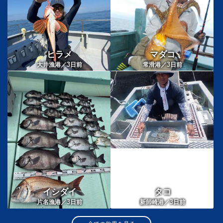
ヒラメ
マダコ
3
3
大井漁港／
日前
常滑港／
日前
イシダイ
タコ
3
3
片名漁港／
日前
新師崎港／
日前