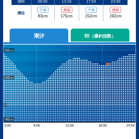
潮時
06:00
13:19
17:59
23:40
干潮
満潮
干潮
満潮
潮位
83cm
175cm
152cm
192cm
潮汐
BI
（爆釣指数）
200
100
0
-40
0:00
6:00
12:00
18:00
24:00
Leaflet
| ©
OpenStreetMap contributors