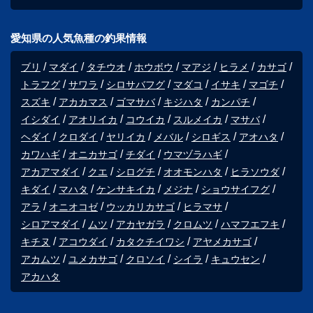
愛知県の人気魚種の釣果情報
ブリ
マダイ
タチウオ
ホウボウ
マアジ
ヒラメ
カサゴ
トラフグ
サワラ
シロサバフグ
マダコ
イサキ
マゴチ
スズキ
アカカマス
ゴマサバ
キジハタ
カンパチ
イシダイ
アオリイカ
コウイカ
スルメイカ
マサバ
ヘダイ
クロダイ
ヤリイカ
メバル
シロギス
アオハタ
カワハギ
オニカサゴ
チダイ
ウマヅラハギ
アカアマダイ
クエ
シログチ
オオモンハタ
ヒラソウダ
キダイ
マハタ
ケンサキイカ
メジナ
ショウサイフグ
アラ
オニオコゼ
ウッカリカサゴ
ヒラマサ
シロアマダイ
ムツ
アカヤガラ
クロムツ
ハマフエフキ
キチヌ
アコウダイ
カタクチイワシ
アヤメカサゴ
アカムツ
ユメカサゴ
クロソイ
シイラ
キュウセン
アカハタ