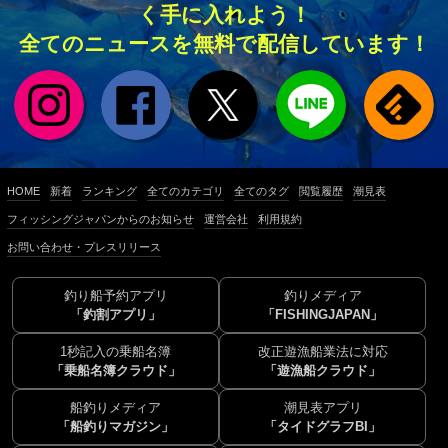
く手に入れよう！
全てのニュースを無料で配信しています！
HOME
新着
ランキング
全てのカテゴリ
全てのタグ
閲覧履歴
潮見表
フィッシングジャパンからのお知らせ
運営会社
利用規約
お問い合わせ・プレスリリース
釣り船予約アプリ
釣りメディア
「釣割アプリ」
「FISHINGJAPAN」
1秒記入の乗船名簿
改正遊漁船業法に対応
「乗船名簿クラウド」
「遊漁船クラウド」
船釣りメディア
潮見表アプリ
「船釣りマガジン」
「タイドグラフBI」