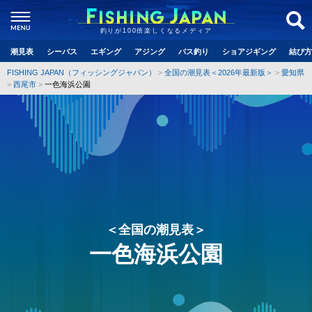
釣りが100倍楽しくなるメディア
潮見表
シーバス
エギング
アジング
バス釣り
ショアジギング
結び方
FISHING JAPAN（フィッシングジャパン）
全国の潮見表＜2026年最新版＞
愛知県
西尾市
一色海浜公園
＜全国の潮見表＞
一色海浜公園