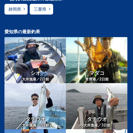
静岡県
三重県
愛知県の最新釣果
シオ
マダコ
2
2
大井漁港／
日前
常滑港／
日前
タチウオ
タチウオ
3
3
大井漁港／
日前
大井漁港／
日前