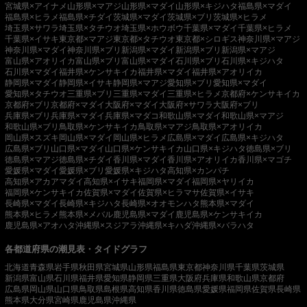
宮城県×アイナメ
山形県×マアジ
山形県×マダイ
山形県×キジハタ
福島県×マダイ
福島県×ヒラメ
福島県×チダイ
茨城県×マダイ
茨城県×ブリ
茨城県×ヒラメ
埼玉県×サワラ
埼玉県×タチウオ
埼玉県×ホウボウ
千葉県×マダイ
千葉県×ヒラメ
千葉県×イサキ
東京都×マアジ
東京都×タチウオ
東京都×シロギス
神奈川県×マアジ
神奈川県×マダイ
神奈川県×ブリ
新潟県×マダイ
新潟県×ブリ
新潟県×マアジ
富山県×アオリイカ
富山県×ブリ
富山県×マダイ
石川県×ブリ
石川県×キジハタ
石川県×マダイ
福井県×ケンサキイカ
福井県×マダイ
福井県×アオリイカ
静岡県×マダイ
静岡県×イサキ
静岡県×マアジ
愛知県×ブリ
愛知県×マダイ
愛知県×タチウオ
三重県×ブリ
三重県×マダイ
三重県×ヒラメ
京都府×ケンサキイカ
京都府×ブリ
京都府×マダイ
大阪府×マダイ
大阪府×サワラ
大阪府×ブリ
兵庫県×ブリ
兵庫県×マダイ
兵庫県×マダコ
和歌山県×マダイ
和歌山県×マアジ
和歌山県×ブリ
鳥取県×ケンサキイカ
鳥取県×マアジ
鳥取県×アオリイカ
岡山県×スズキ
岡山県×マダイ
岡山県×ヒラメ
広島県×マダイ
広島県×キジハタ
広島県×ブリ
山口県×マダイ
山口県×ケンサキイカ
山口県×キジハタ
徳島県×ブリ
徳島県×マアジ
徳島県×チダイ
香川県×マダイ
香川県×アオリイカ
香川県×マゴチ
愛媛県×マダイ
愛媛県×ブリ
愛媛県×キジハタ
高知県×カンパチ
高知県×アカアマダイ
高知県×イサキ
福岡県×マダイ
福岡県×ヤリイカ
福岡県×ケンサキイカ
佐賀県×マダイ
佐賀県×ヒラマサ
佐賀県×イサキ
長崎県×マダイ
長崎県×キジハタ
長崎県×オオモンハタ
熊本県×マダイ
熊本県×ヒラメ
熊本県×メバル
鹿児島県×マダイ
鹿児島県×ケンサキイカ
鹿児島県×アオハタ
沖縄県×スジアラ
沖縄県×キハダ
沖縄県×バラハタ
各都道府県の潮見表・タイドグラフ
北海道
青森県
岩手県
秋田県
宮城県
山形県
福島県
東京都
神奈川県
千葉県
茨城県
新潟県
富山県
石川県
福井県
愛知県
静岡県
三重県
大阪府
兵庫県
和歌山県
京都府
広島県
岡山県
山口県
鳥取県
島根県
高知県
香川県
徳島県
愛媛県
福岡県
佐賀県
長崎県
熊本県
大分県
宮崎県
鹿児島県
沖縄県