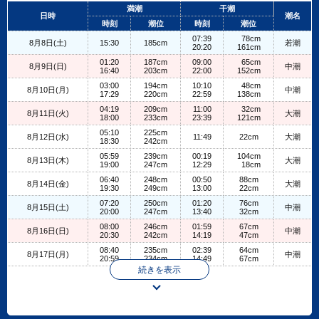
+
満潮
干潮
日時
潮名
−
時刻
潮位
時刻
潮位
07:39
78cm
8月8日(土)
15:30
185cm
若潮
20:20
161cm
01:20
187cm
09:00
65cm
8月9日(日)
中潮
16:40
203cm
22:00
152cm
03:00
194cm
10:10
48cm
8月10日(月)
中潮
17:29
220cm
22:59
138cm
04:19
209cm
11:00
32cm
8月11日(火)
大潮
18:00
233cm
23:39
121cm
05:10
225cm
8月12日(水)
11:49
22cm
大潮
18:30
242cm
05:59
239cm
00:19
104cm
8月13日(木)
大潮
19:00
247cm
12:29
18cm
06:40
248cm
00:50
88cm
8月14日(金)
大潮
19:30
249cm
13:00
22cm
07:20
250cm
01:20
76cm
8月15日(土)
中潮
20:00
247cm
13:40
32cm
08:00
246cm
01:59
67cm
8月16日(日)
中潮
20:30
242cm
14:19
47cm
08:40
235cm
02:39
64cm
8月17日(月)
中潮
20:59
234cm
14:49
67cm
続きを表示