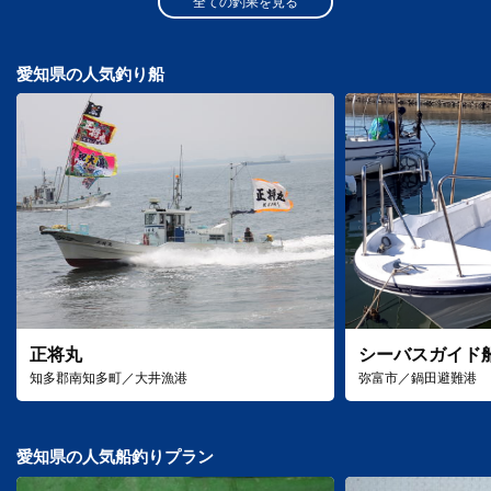
全ての釣果を見る
愛知県の人気釣り船
正将丸
シーバスガイド
知多郡南知多町／大井漁港
弥富市／鍋田避難港
愛知県の人気船釣りプラン