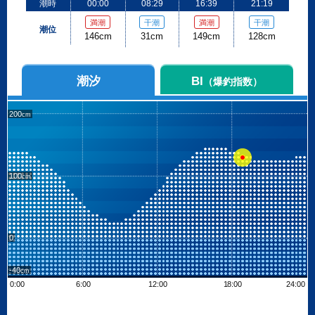
潮時
00:00
08:29
16:39
21:19
満潮
干潮
満潮
干潮
潮位
146cm
31cm
149cm
128cm
潮汐
BI
（爆釣指数）
200
100
0
-40
0:00
6:00
12:00
18:00
24:00
Leaflet
| ©
OpenStreetMap contributors