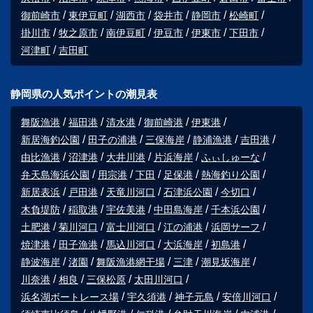
御前崎市
東伊豆町
湖西市
袋井市
静岡市
松崎町
掛川市
牧之原市
南伊豆町
伊豆市
伊東市
下田市
河津町
吉田町
静岡県の人気ポイントの潮見表
舞阪漁港
福田港
清水港
御前崎港
伊東港
新居海釣公園
田子の浦港
三保海岸
静浦漁港
吉田港
由比漁港
沼津港
大井川港
片浜海岸
ふぃしゅーな
弁天島海浜公園
用宗港
下田
足保港
熱海釣り公園
新居表浜
戸田港
天竜川河口
石津浜公園
今切口
木負堤防
稲取港
宇佐美港
中田島海岸
千本浜公園
土肥港
菊川河口
富士川河口
江の浦港
浜岡サーフ
焼津港
田子漁港
馬込川河口
大浜海岸
初島港
静波海岸
渚園
舞阪漁港網干場
三津
潮見坂海岸
川奈港
相良
三保松原
太田川河口
浜名湖ボートレース場
宇久須港
神子元島
安倍川河口