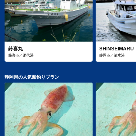
鈴喜丸
SHINSEIMARU
熱海市／網代港
静岡市／清水港
静岡県の人気船釣りプラン