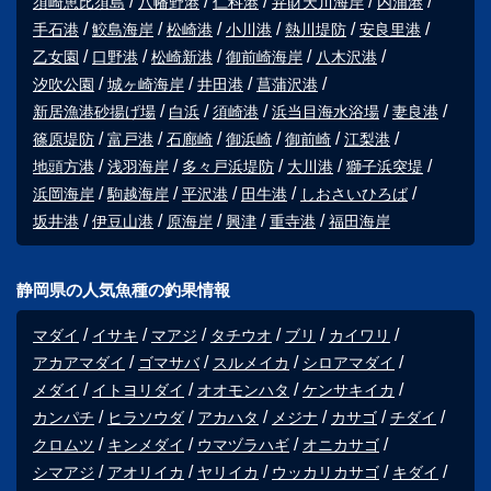
須崎恵比須島
八幡野港
仁科港
弁財天川海岸
内浦港
手石港
鮫島海岸
松崎港
小川港
熱川堤防
安良里港
乙女園
口野港
松崎新港
御前崎海岸
八木沢港
汐吹公園
城ヶ崎海岸
井田港
菖蒲沢港
新居漁港砂揚げ場
白浜
須崎港
浜当目海水浴場
妻良港
篠原堤防
富戸港
石廊崎
御浜崎
御前崎
江梨港
地頭方港
浅羽海岸
多々戸浜堤防
大川港
獅子浜突堤
浜岡海岸
駒越海岸
平沢港
田牛港
しおさいひろば
坂井港
伊豆山港
原海岸
興津
重寺港
福田海岸
静岡県の人気魚種の釣果情報
マダイ
イサキ
マアジ
タチウオ
ブリ
カイワリ
アカアマダイ
ゴマサバ
スルメイカ
シロアマダイ
メダイ
イトヨリダイ
オオモンハタ
ケンサキイカ
カンパチ
ヒラソウダ
アカハタ
メジナ
カサゴ
チダイ
クロムツ
キンメダイ
ウマヅラハギ
オニカサゴ
シマアジ
アオリイカ
ヤリイカ
ウッカリカサゴ
キダイ