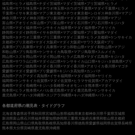
福島県×ヒラメ
福島県×チダイ
茨城県×マダイ
茨城県×ブリ
茨城県×ヒラメ
埼玉県×サワラ
埼玉県×タチウオ
埼玉県×ホウボウ
千葉県×マダイ
千葉県×ヒラメ
千葉県×イサキ
東京都×マアジ
東京都×タチウオ
東京都×シロギス
神奈川県×マアジ
神奈川県×マダイ
神奈川県×ブリ
新潟県×マダイ
新潟県×ブリ
新潟県×マアジ
富山県×アオリイカ
富山県×ブリ
富山県×マダイ
石川県×ブリ
石川県×キジハタ
石川県×マダイ
福井県×ケンサキイカ
福井県×マダイ
福井県×アオリイカ
静岡県×マダイ
静岡県×イサキ
静岡県×マアジ
愛知県×ブリ
愛知県×マダイ
愛知県×タチウオ
三重県×ブリ
三重県×マダイ
三重県×ヒラメ
京都府×ケンサキイカ
京都府×ブリ
京都府×マダイ
大阪府×マダイ
大阪府×サワラ
大阪府×ブリ
兵庫県×ブリ
兵庫県×マダイ
兵庫県×マダコ
和歌山県×マダイ
和歌山県×マアジ
和歌山県×ブリ
鳥取県×ケンサキイカ
鳥取県×マアジ
鳥取県×スルメイカ
岡山県×スズキ
岡山県×マダイ
岡山県×ヒラメ
広島県×マダイ
広島県×キジハタ
広島県×サワラ
山口県×マダイ
山口県×ケンサキイカ
山口県×キジハタ
徳島県×ブリ
徳島県×マアジ
徳島県×チダイ
香川県×マダイ
香川県×アオリイカ
香川県×マゴチ
愛媛県×マダイ
愛媛県×ブリ
愛媛県×キジハタ
高知県×カンパチ
高知県×アカアマダイ
高知県×イサキ
福岡県×マダイ
福岡県×ヤリイカ
福岡県×ケンサキイカ
佐賀県×マダイ
佐賀県×ヒラマサ
佐賀県×アカアマダイ
長崎県×マダイ
長崎県×キジハタ
長崎県×オオモンハタ
熊本県×マダイ
熊本県×ヒラメ
熊本県×メバル
鹿児島県×マダイ
鹿児島県×ケンサキイカ
鹿児島県×アオハタ
沖縄県×スジアラ
沖縄県×キハダ
沖縄県×バラハタ
各都道府県の潮見表・タイドグラフ
北海道
青森県
岩手県
秋田県
宮城県
山形県
福島県
東京都
神奈川県
千葉県
茨城県
新潟県
富山県
石川県
福井県
愛知県
静岡県
三重県
大阪府
兵庫県
和歌山県
京都府
広島県
岡山県
山口県
鳥取県
島根県
高知県
香川県
徳島県
愛媛県
福岡県
佐賀県
長崎県
熊本県
大分県
宮崎県
鹿児島県
沖縄県