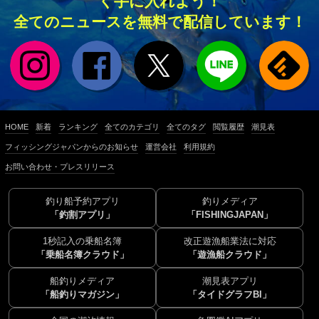
く手に入れよう！
全てのニュースを無料で配信しています！
HOME
新着
ランキング
全てのカテゴリ
全てのタグ
閲覧履歴
潮見表
フィッシングジャパンからのお知らせ
運営会社
利用規約
お問い合わせ・プレスリリース
釣り船予約アプリ
釣りメディア
「釣割アプリ」
「FISHINGJAPAN」
1秒記入の乗船名簿
改正遊漁船業法に対応
「乗船名簿クラウド」
「遊漁船クラウド」
船釣りメディア
潮見表アプリ
「船釣りマガジン」
「タイドグラフBI」