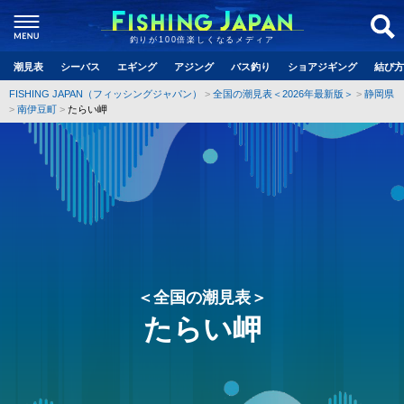
釣りが100倍楽しくなるメディア
潮見表
シーバス
エギング
アジング
バス釣り
ショアジギング
結び方
FISHING JAPAN（フィッシングジャパン）
全国の潮見表＜2026年最新版＞
静岡県
南伊豆町
たらい岬
＜全国の潮見表＞
たらい岬