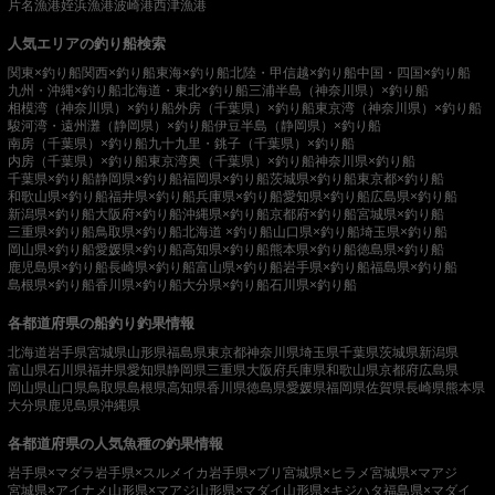
片名漁港
姪浜漁港
波崎港
西津漁港
人気エリアの釣り船検索
関東×釣り船
関西×釣り船
東海×釣り船
北陸・甲信越×釣り船
中国・四国×釣り船
九州・沖縄×釣り船
北海道・東北×釣り船
三浦半島（神奈川県）×釣り船
相模湾（神奈川県）×釣り船
外房（千葉県）×釣り船
東京湾（神奈川県）×釣り船
駿河湾・遠州灘（静岡県）×釣り船
伊豆半島（静岡県）×釣り船
南房（千葉県）×釣り船
九十九里・銚子（千葉県）×釣り船
内房（千葉県）×釣り船
東京湾奥（千葉県）×釣り船
神奈川県×釣り船
千葉県×釣り船
静岡県×釣り船
福岡県×釣り船
茨城県×釣り船
東京都×釣り船
和歌山県×釣り船
福井県×釣り船
兵庫県×釣り船
愛知県×釣り船
広島県×釣り船
新潟県×釣り船
大阪府×釣り船
沖縄県×釣り船
京都府×釣り船
宮城県×釣り船
三重県×釣り船
鳥取県×釣り船
北海道 ×釣り船
山口県×釣り船
埼玉県×釣り船
岡山県×釣り船
愛媛県×釣り船
高知県×釣り船
熊本県×釣り船
徳島県×釣り船
鹿児島県×釣り船
長崎県×釣り船
富山県×釣り船
岩手県×釣り船
福島県×釣り船
島根県×釣り船
香川県×釣り船
大分県×釣り船
石川県×釣り船
各都道府県の船釣り釣果情報
北海道
岩手県
宮城県
山形県
福島県
東京都
神奈川県
埼玉県
千葉県
茨城県
新潟県
富山県
石川県
福井県
愛知県
静岡県
三重県
大阪府
兵庫県
和歌山県
京都府
広島県
岡山県
山口県
鳥取県
島根県
高知県
香川県
徳島県
愛媛県
福岡県
佐賀県
長崎県
熊本県
大分県
鹿児島県
沖縄県
各都道府県の人気魚種の釣果情報
岩手県×マダラ
岩手県×スルメイカ
岩手県×ブリ
宮城県×ヒラメ
宮城県×マアジ
宮城県×アイナメ
山形県×マアジ
山形県×マダイ
山形県×キジハタ
福島県×マダイ