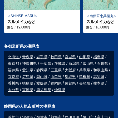
SHINSEIMARU
南伊豆忠兵衛丸
スルメイカ
スルメイカ
など
など
19,000
16,000
乗合／
円
乗合／
円
各都道府県の潮見表
北海道
青森県
岩手県
秋田県
宮城県
山形県
福島県
東京都
神奈川県
千葉県
茨城県
新潟県
富山県
石川県
福井県
愛知県
静岡県
三重県
大阪府
兵庫県
和歌山県
京都府
広島県
岡山県
山口県
鳥取県
島根県
高知県
香川県
徳島県
愛媛県
福岡県
佐賀県
長崎県
熊本県
大分県
宮崎県
鹿児島県
沖縄県
静岡県の人気市町村の潮見表
浜松市
沼津市
焼津市
熱海市
西伊豆町
磐田市
富士市