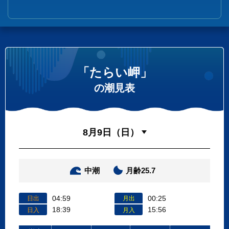
「たらい岬」
の潮見表
中潮
月齢25.7
04:59
00:25
日出
月出
18:39
15:56
日入
月入