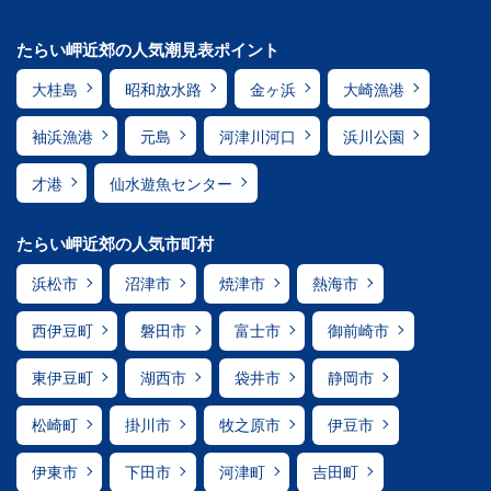
たらい岬近郊の人気潮見表ポイント
大桂島
昭和放水路
金ヶ浜
大崎漁港
袖浜漁港
元島
河津川河口
浜川公園
才港
仙水遊魚センター
たらい岬近郊の人気市町村
浜松市
沼津市
焼津市
熱海市
西伊豆町
磐田市
富士市
御前崎市
東伊豆町
湖西市
袋井市
静岡市
松崎町
掛川市
牧之原市
伊豆市
伊東市
下田市
河津町
吉田町