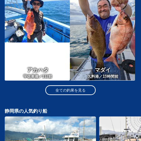
アカハタ
マダイ
1
19
宇佐美港／
日前
久料港／
時間前
全ての釣果を見る
静岡県の人気釣り船