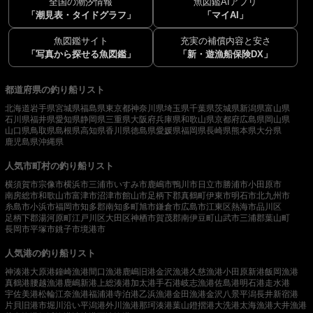
全国の潮汐情報
魚図鑑AIアプリ
「潮見表・タイドグラフ」
「マイAI」
魚図鑑サイト
充実の補償内容と安さ
「写真から探せる魚図鑑」
「新・遊漁船保険DX」
都道府県の釣り船リスト
北海道
岩手県
宮城県
福島県
東京都
神奈川県
埼玉県
千葉県
茨城県
新潟県
富山県
石川県
福井県
愛知県
静岡県
三重県
大阪府
兵庫県
和歌山県
京都府
広島県
岡山県
山口県
鳥取県
島根県
高知県
香川県
徳島県
愛媛県
福岡県
長崎県
熊本県
大分県
鹿児島県
沖縄県
人気市町村の釣り船リスト
横須賀市
宗像市
横浜市
三浦市
いすみ市
鹿嶋市
鴨川市
日立市
勝浦市
小田原市
南房総市
和歌山市
富津市
沼津市
館山市
足柄下郡真鶴町
伊東市
明石市
北九州市
糸島市
小浜市
福岡市
知多郡南知多町
旭市
鎌倉市
広島市
江東区
熱海市
品川区
足柄下郡湯河原町
江戸川区
大田区
神栖市
賀茂郡南伊豆町
山武市
三浦郡葉山町
長岡市
平塚市
銚子市
境港市
人気港の釣り船リスト
神湊港
大原港
鐘崎漁港
間口漁港
鹿嶋旧港
金沢漁港
久慈漁港
小田原新港
飯岡漁港
真鶴港
腰越漁港
鹿嶋新港
上総湊港
加太港
手石港
岐志漁港
佐島港
明石港
走水港
宇佐美港
松輪江奈漁港
福浦港
寺泊港
乙浜漁港
金田漁港
金沢八景平潟
長井新宿港
片貝旧港
市堀川沿い
平潟港
外川漁港
那珂湊港
葉山鐙摺港
大洗港
太海漁港
大井漁港