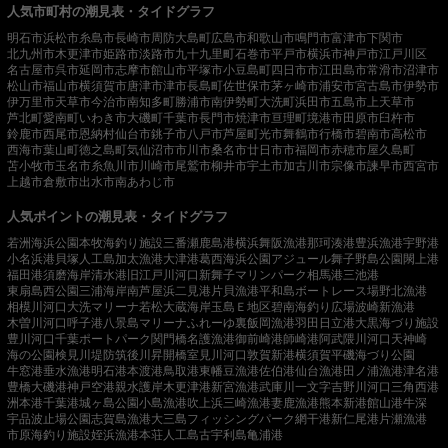
人気市町村の潮見表・タイドグラフ
明石市
浜松市
糸島市
長崎市
周防大島町
広島市
和歌山市
鳴門市
富津市
下関市
北九州市
木更津市
姫路市
淡路市
九十九里町
石巻市
平戸市
横浜市
神戸市
江戸川区
名古屋市
呉市
延岡市
志摩市
館山市
平塚市
小豆島町
四日市市
江田島市
常滑市
沼津市
松山市
福山市
横須賀市
唐津市
津市
長島町
佐世保市
茅ヶ崎市
浦安市
宮古島市
伊勢市
伊万里市
天草市
今治市
南知多町
勝浦市
南伊勢町
大洗町
浜田市
五島市
上天草市
芦北町
愛南町
いわき市
大磯町
千葉市
長門市
焼津市
亘理町
境港市
田原市
臼杵市
鈴鹿市
西尾市
恩納村
仙台市
銚子市
八戸市
芦屋町
光市
舞鶴市
行橋市
碧南市
高松市
西海市
葉山町
徳之島町
気仙沼市
市川市
桑名市
廿日市市
福岡市
赤穂市
屋久島町
苫小牧市
玉名市
糸魚川市
川崎市
尾鷲市
柳井市
宇土市
加古川市
宗像市
諫早市
西宮市
上越市
倉敷市
出水市
南あわじ市
人気ポイントの潮見表・タイドグラフ
若洲海浜公園
本牧海釣り施設
三番瀬
鹿島港
横浜
舞阪漁港
那珂湊港
豊浜漁港
宇野港
小名浜港
貝塚人工島
加太漁港
大津港
葛西海浜公園
アジュール舞子
野島公園
閖上港
福田港
須磨海岸
清水港
旧江戸川河口
新舞子マリンパーク
相馬港
三池港
東扇島西公園
三浦海岸
南芦屋浜
二見港
片貝漁港
平和島ボートレース場
野北漁港
相模川河口
大洗マリーナ
若松
大蔵海岸
玉島Ｅ地区
碧南海釣り広場
波崎新漁港
木曽川河口
呼子港
八景島マリーナ
ふれーゆ裏
飯岡漁港
羽田
日立港
大黒海づり施設
豊川河口
千葉ポートパーク
関門橋
名護漁港
御前崎港
師崎港
阿武隈川河口
天神崎
海の公園
検見川堤防
筑後川昇開橋
室見川河口
敦賀新港
横須賀
平磯海づり公園
牛窓港
垂水漁港
明石港
本渡港
鳥取港
東幡豆漁港
佐伯港
仙台漁港
田ノ浦漁港
津名港
豊橋
大磯港
神戸空港親水護岸
木更津港
新宮漁港
武庫川一文字
吉野川河口
三角西港
洲本港
千葉港
城ヶ島公園
小島漁港
吹上浜
三崎漁港
妻鹿漁港
熊本新港
館山港
牛深
宇品波止場公園
志賀島漁港
大三島フィッシングパーク
網干港
新仁尾港
片瀬漁港
市原海釣り施設
姪浜漁港
本荘人工島
古宇利島
亀浦港