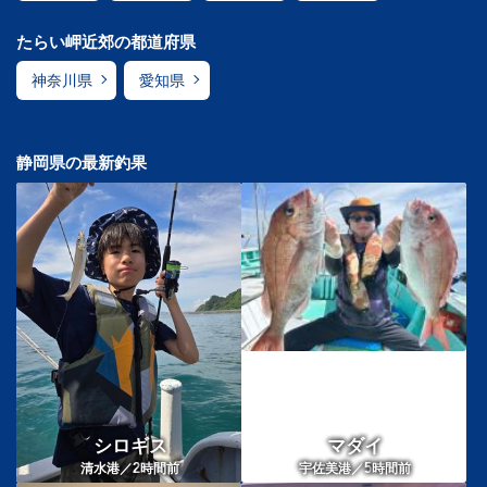
たらい岬近郊の都道府県
神奈川県
愛知県
静岡県の最新釣果
シロギス
マダイ
2
5
清水港／
時間前
宇佐美港／
時間前