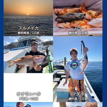
スルメイカ
ムツ
1
1
御前崎港／
日前
網代港／
日前
オオモンハタ
マダイ
1
1
戸田港／
日前
網代港／
日前