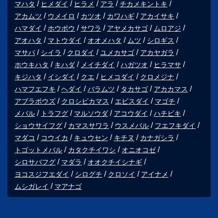
マハタ
ヒメダイ
ヒラメ
アラ
チカメキントキ
アカムツ
ウメイロ
カツオ
カワハギ
アカイサキ
ハマダイ
ホウボウ
サワラ
アヤメカサゴ
ムロアジ
アオハタ
マトウダイ
オオメハタ
ムツ
シロギス
マサバ
シイラ
クロダイ
ユメカサゴ
アカヤガラ
ホウキハタ
キハダ
メイチダイ
ハガツオ
ヒラマサ
キジハタ
イシダイ
クエ
ヒメコダイ
クロメジナ
ハマフエフキ
ヘダイ
バラムツ
タカサゴ
アカカマス
アブラボウズ
クロシビカマス
エビスダイ
マゴチ
メバル
トラフグ
マルソウダ
アコウダイ
ハチビキ
ショウサイフグ
カマスサワラ
ウスメバル
フエフキダイ
マダコ
コウイカ
キュウセン
キチヌ
カナガシラ
トゴットメバル
カタクチイワシ
オニオコゼ
シロサバフグ
マダラ
オオクチイシナギ
ヨコスジフエダイ
シログチ
クロソイ
アイナメ
ムシガレイ
マアナゴ