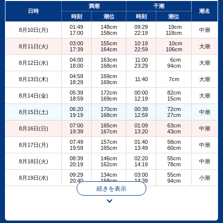
+
満潮
干潮
日時
潮名
−
時刻
潮位
時刻
潮位
01:49
148cm
09:29
19cm
8月10日(月)
中潮
17:00
158cm
22:19
118cm
03:00
155cm
10:19
10cm
8月11日(火)
大潮
17:39
164cm
22:59
106cm
04:00
163cm
11:00
6cm
8月12日(水)
大潮
18:00
168cm
23:29
94cm
04:59
169cm
8月13日(木)
11:40
7cm
大潮
18:29
169cm
05:39
172cm
00:00
82cm
8月14日(金)
大潮
18:59
169cm
12:19
15cm
06:20
170cm
00:39
72cm
8月15日(土)
中潮
19:19
168cm
12:59
27cm
07:00
165cm
01:09
63cm
8月16日(日)
中潮
19:39
167cm
13:20
43cm
07:49
157cm
01:40
58cm
8月17日(月)
中潮
19:59
165cm
13:49
60cm
08:39
146cm
02:20
55cm
8月18日(火)
中潮
20:19
162cm
14:19
78cm
09:29
134cm
03:00
55cm
8月19日(水)
小潮
20:40
158cm
14:39
94cm
続きを表示