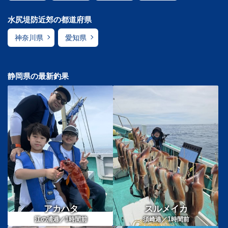
水尻堤防近郊の都道府県
神奈川県
愛知県
静岡県の最新釣果
アカハタ
スルメイカ
1
1
江の浦港／
時間前
須崎港／
時間前