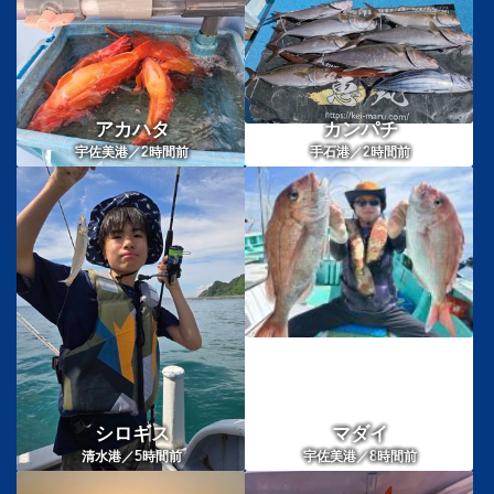
アカハタ
カンパチ
2
2
宇佐美港／
時間前
手石港／
時間前
シロギス
マダイ
5
8
清水港／
時間前
宇佐美港／
時間前