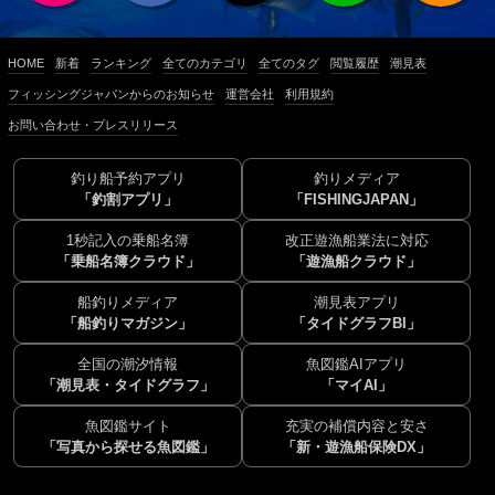
HOME
新着
ランキング
全てのカテゴリ
全てのタグ
閲覧履歴
潮見表
フィッシングジャパンからのお知らせ
運営会社
利用規約
お問い合わせ・プレスリリース
釣り船予約アプリ
釣りメディア
「釣割アプリ」
「FISHINGJAPAN」
1秒記入の乗船名簿
改正遊漁船業法に対応
「乗船名簿クラウド」
「遊漁船クラウド」
船釣りメディア
潮見表アプリ
「船釣りマガジン」
「タイドグラフBI」
全国の潮汐情報
魚図鑑AIアプリ
「潮見表・タイドグラフ」
「マイAI」
魚図鑑サイト
充実の補償内容と安さ
「写真から探せる魚図鑑」
「新・遊漁船保険DX」