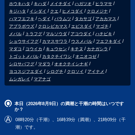
ホウキハタ
キハダ
メイチダイ
ハガツオ
ヒラマサ
キジハタ
イシダイ
クエ
ヒメコダイ
クロメジナ
ハマフエフキ
ヘダイ
バラムツ
タカサゴ
アカカマス
アブラボウズ
クロシビカマス
エビスダイ
マゴチ
メバル
トラフグ
マルソウダ
アコウダイ
ハチビキ
ショウサイフグ
カマスサワラ
ウスメバル
フエフキダイ
マダコ
コウイカ
キュウセン
キチヌ
カナガシラ
トゴットメバル
カタクチイワシ
オニオコゼ
シロサバフグ
マダラ
オオクチイシナギ
ヨコスジフエダイ
シログチ
クロソイ
アイナメ
ムシガレイ
マアナゴ
本日（2026年8月9日）の満潮と干潮の時間はいつです
か？
08時20分（干潮）、16時39分（満潮）、21時09分（干
潮）です。