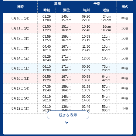
+
満潮
干潮
日時
潮名
−
時刻
潮位
時刻
潮位
01:29
145cm
09:20
24cm
8月10日(月)
中潮
17:00
157cm
22:00
121cm
02:50
151cm
10:10
16cm
8月11日(火)
大潮
17:29
163cm
22:40
110cm
03:59
159cm
10:59
12cm
8月12日(水)
大潮
17:59
167cm
23:19
97cm
04:40
167cm
11:30
13cm
8月13日(木)
大潮
18:19
169cm
23:49
85cm
05:29
171cm
8月14日(金)
12:00
18cm
大潮
18:40
169cm
06:10
171cm
00:20
73cm
8月15日(土)
中潮
19:00
168cm
12:39
28cm
06:59
167cm
00:59
64cm
8月16日(日)
中潮
19:29
167cm
13:00
42cm
07:39
159cm
01:29
57cm
8月17日(月)
中潮
19:49
164cm
13:39
57cm
08:19
148cm
02:00
54cm
8月18日(火)
中潮
20:10
162cm
14:00
73cm
09:10
136cm
02:49
53cm
8月19日(水)
小潮
20:30
159cm
14:20
90cm
続きを表示