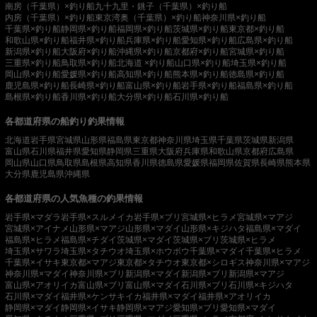
南房（千葉県）×釣り船
九十九里・銚子（千葉県）×釣り船
内房（千葉県）×釣り船
東京湾奥（千葉県）×釣り船
神奈川県×釣り船
千葉県×釣り船
静岡県×釣り船
福岡県×釣り船
茨城県×釣り船
東京都×釣り船
和歌山県×釣り船
福井県×釣り船
兵庫県×釣り船
愛知県×釣り船
広島県×釣り船
新潟県×釣り船
大阪府×釣り船
沖縄県×釣り船
京都府×釣り船
宮城県×釣り船
三重県×釣り船
鳥取県×釣り船
北海道 ×釣り船
山口県×釣り船
埼玉県×釣り船
岡山県×釣り船
愛媛県×釣り船
高知県×釣り船
熊本県×釣り船
徳島県×釣り船
鹿児島県×釣り船
長崎県×釣り船
富山県×釣り船
岩手県×釣り船
福島県×釣り船
島根県×釣り船
香川県×釣り船
大分県×釣り船
石川県×釣り船
各都道府県の船釣り釣果情報
北海道
岩手県
宮城県
山形県
福島県
東京都
神奈川県
埼玉県
千葉県
茨城県
新潟県
富山県
石川県
福井県
愛知県
静岡県
三重県
大阪府
兵庫県
和歌山県
京都府
広島県
岡山県
山口県
鳥取県
島根県
高知県
香川県
徳島県
愛媛県
福岡県
佐賀県
長崎県
熊本県
大分県
鹿児島県
沖縄県
各都道府県の人気魚種の釣果情報
岩手県×マダラ
岩手県×スルメイカ
岩手県×ブリ
宮城県×ヒラメ
宮城県×マアジ
宮城県×アイナメ
山形県×マアジ
山形県×マダイ
山形県×キジハタ
福島県×マダイ
福島県×ヒラメ
福島県×チダイ
茨城県×マダイ
茨城県×ブリ
茨城県×ヒラメ
埼玉県×サワラ
埼玉県×タチウオ
埼玉県×ホウボウ
千葉県×マダイ
千葉県×ヒラメ
千葉県×イサキ
東京都×マアジ
東京都×タチウオ
東京都×シロギス
神奈川県×マアジ
神奈川県×マダイ
神奈川県×ブリ
新潟県×マダイ
新潟県×ブリ
新潟県×マアジ
富山県×アオリイカ
富山県×ブリ
富山県×マダイ
石川県×ブリ
石川県×キジハタ
石川県×マダイ
福井県×ケンサキイカ
福井県×マダイ
福井県×アオリイカ
静岡県×マダイ
静岡県×イサキ
静岡県×マアジ
愛知県×ブリ
愛知県×マダイ