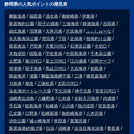
静岡県の人気ポイントの潮見表
舞阪漁港
福田港
清水港
御前崎港
伊東港
新居海釣公園
田子の浦港
三保海岸
静浦漁港
吉田港
由比漁港
沼津港
大井川港
片浜海岸
ふぃしゅーな
弁天島海浜公園
用宗港
下田
足保港
熱海釣り公園
新居表浜
戸田港
天竜川河口
石津浜公園
今切口
木負堤防
稲取港
宇佐美港
中田島海岸
千本浜公園
土肥港
菊川河口
富士川河口
江の浦港
浜岡サーフ
焼津港
田子漁港
馬込川河口
大浜海岸
初島港
静波海岸
渚園
舞阪漁港網干場
三津
潮見坂海岸
川奈港
相良
三保松原
太田川河口
浜名湖ボートレース場
宇久須港
神子元島
安倍川河口
須崎恵比須島
八幡野港
仁科港
弁財天川海岸
内浦港
手石港
鮫島海岸
松崎港
小川港
熱川堤防
安良里港
乙女園
口野港
松崎新港
御前崎海岸
八木沢港
汐吹公園
城ヶ崎海岸
井田港
菖蒲沢港
新居漁港砂揚げ場
白浜
須崎港
浜当目海水浴場
妻良港