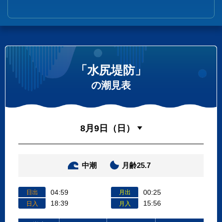
「水尻堤防」
の潮見表
中潮
月齢25.7
04:59
00:25
日出
月出
18:39
15:56
日入
月入