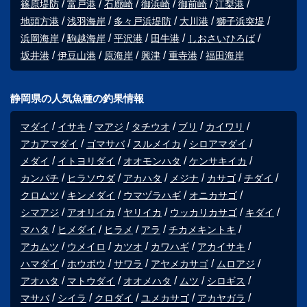
篠原堤防
富戸港
石廊崎
御浜崎
御前崎
江梨港
地頭方港
浅羽海岸
多々戸浜堤防
大川港
獅子浜突堤
浜岡海岸
駒越海岸
平沢港
田牛港
しおさいひろば
坂井港
伊豆山港
原海岸
興津
重寺港
福田海岸
静岡県の人気魚種の釣果情報
マダイ
イサキ
マアジ
タチウオ
ブリ
カイワリ
アカアマダイ
ゴマサバ
スルメイカ
シロアマダイ
メダイ
イトヨリダイ
オオモンハタ
ケンサキイカ
カンパチ
ヒラソウダ
アカハタ
メジナ
カサゴ
チダイ
クロムツ
キンメダイ
ウマヅラハギ
オニカサゴ
シマアジ
アオリイカ
ヤリイカ
ウッカリカサゴ
キダイ
マハタ
ヒメダイ
ヒラメ
アラ
チカメキントキ
アカムツ
ウメイロ
カツオ
カワハギ
アカイサキ
ハマダイ
ホウボウ
サワラ
アヤメカサゴ
ムロアジ
アオハタ
マトウダイ
オオメハタ
ムツ
シロギス
マサバ
シイラ
クロダイ
ユメカサゴ
アカヤガラ