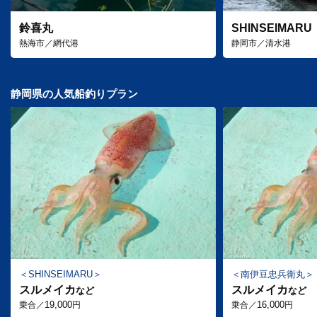
鈴喜丸
SHINSEIMARU
熱海市／網代港
静岡市／清水港
静岡県の人気船釣りプラン
SHINSEIMARU
南伊豆忠兵衛丸
スルメイカ
スルメイカ
など
など
19,000
16,000
乗合／
円
乗合／
円