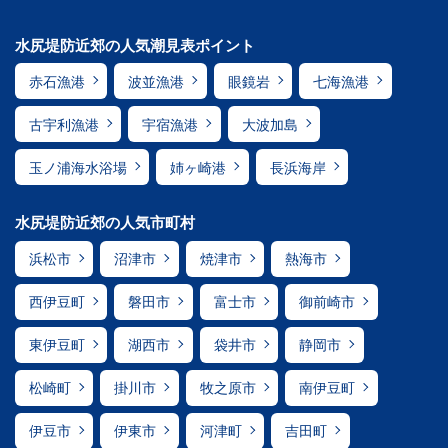
水尻堤防近郊の人気潮見表ポイント
赤石漁港
波並漁港
眼鏡岩
七海漁港
古宇利漁港
宇宿漁港
大波加島
玉ノ浦海水浴場
姉ヶ崎港
長浜海岸
水尻堤防近郊の人気市町村
浜松市
沼津市
焼津市
熱海市
西伊豆町
磐田市
富士市
御前崎市
東伊豆町
湖西市
袋井市
静岡市
松崎町
掛川市
牧之原市
南伊豆町
伊豆市
伊東市
河津町
吉田町