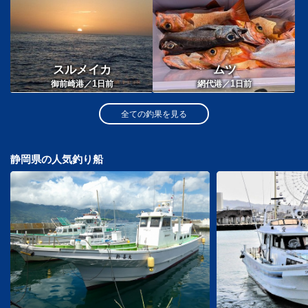
スルメイカ
ムツ
1
1
御前崎港／
日前
網代港／
日前
全ての釣果を見る
静岡県の人気釣り船