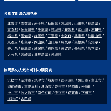
各都道府県の潮見表
北海道
青森県
岩手県
秋田県
宮城県
山形県
福島県
東京都
神奈川県
千葉県
茨城県
新潟県
富山県
石川県
福井県
愛知県
静岡県
三重県
大阪府
兵庫県
和歌山県
京都府
広島県
岡山県
山口県
鳥取県
島根県
高知県
香川県
徳島県
愛媛県
福岡県
佐賀県
長崎県
熊本県
大分県
宮崎県
鹿児島県
沖縄県
静岡県の人気市町村の潮見表
浜松市
沼津市
焼津市
熱海市
西伊豆町
磐田市
富士市
御前崎市
東伊豆町
湖西市
袋井市
静岡市
松崎町
掛川市
牧之原市
南伊豆町
伊豆市
伊東市
下田市
河津町
吉田町