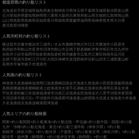
都道府県の釣り船リスト
北海道
岩手県
宮城県
福島県
東京都
神奈川県
埼玉県
千葉県
茨城県
新潟県
富山県
石川県
福井県
愛知県
静岡県
三重県
大阪府
兵庫県
和歌山県
京都府
広島県
岡山県
山口県
鳥取県
島根県
高知県
香川県
徳島県
愛媛県
福岡県
長崎県
熊本県
大分県
鹿児島県
沖縄県
人気市町村の釣り船リスト
横須賀市
宗像市
横浜市
三浦市
いすみ市
鹿嶋市
鴨川市
日立市
勝浦市
小田原市
南房総市
和歌山市
富津市
沼津市
館山市
足柄下郡真鶴町
伊東市
明石市
北九州市
糸島市
小浜市
福岡市
知多郡南知多町
旭市
鎌倉市
広島市
江東区
熱海市
品川区
足柄下郡湯河原町
江戸川区
大田区
神栖市
賀茂郡南伊豆町
山武市
三浦郡葉山町
長岡市
平塚市
銚子市
境港市
人気港の釣り船リスト
神湊港
大原港
鐘崎漁港
間口漁港
鹿嶋旧港
金沢漁港
久慈漁港
小田原新港
飯岡漁港
真鶴港
腰越漁港
鹿嶋新港
上総湊港
加太港
手石港
岐志漁港
佐島港
明石港
走水港
宇佐美港
松輪江奈漁港
福浦港
寺泊港
乙浜漁港
金田漁港
金沢八景平潟
長井新宿港
片貝旧港
市堀川沿い
平潟港
外川漁港
那珂湊港
葉山鐙摺港
大洗港
太海漁港
大井漁港
片名漁港
姪浜漁港
波崎港
西津漁港
人気エリアの釣り船検索
関東×釣り船
関西×釣り船
東海×釣り船
北陸・甲信越×釣り船
中国・四国×釣り船
九州・沖縄×釣り船
北海道・東北×釣り船
三浦半島（神奈川県）×釣り船
相模湾（神奈川県）×釣り船
外房（千葉県）×釣り船
東京湾（神奈川県）×釣り船
駿河湾・遠州灘（静岡県）×釣り船
伊豆半島（静岡県）×釣り船