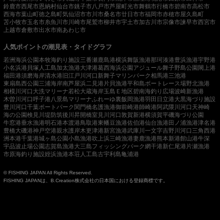
鈴鹿市
西尾市
恩納村
仙台市
銚子市
八戸市
芦屋町
光市
舞鶴市
行橋市
碧南市
高松市
西海市
葉山町
徳之島町
気仙沼市
市川市
桑名市
廿日市市
福岡市
赤穂市
屋久島町
苫小牧市
玉名市
糸魚川市
川崎市
尾鷲市
柳井市
宇土市
加古川市
宗像市
諫早市
西宮市
上越市
倉敷市
出水市
南あわじ市
人気ポイントの潮見表・タイドグラフ
若洲海浜公園
本牧海釣り施設
三番瀬
鹿島港
横浜
舞阪漁港
那珂湊港
豊浜漁港
宇野港
小名浜港
貝塚人工島
加太漁港
大津港
葛西海浜公園
アジュール舞子
野島公園
閖上港
福田港
須磨海岸
清水港
旧江戸川河口
新舞子マリンパーク
相馬港
三池港
東扇島西公園
三浦海岸
南芦屋浜
二見港
片貝漁港
平和島ボートレース場
野北漁港
相模川河口
大洗マリーナ
若松
大蔵海岸
玉島Ｅ地区
碧南海釣り広場
波崎新漁港
木曽川河口
呼子港
八景島マリーナ
ふれーゆ裏
飯岡漁港
羽田
日立港
大黒海づり施設
豊川河口
千葉ポートパーク
関門橋
名護漁港
御前崎港
師崎港
阿武隈川河口
天神崎
海の公園
検見川堤防
筑後川昇開橋
室見川河口
敦賀新港
横須賀
平磯海づり公園
牛窓港
垂水漁港
明石港
本渡港
鳥取港
東幡豆漁港
佐伯港
仙台漁港
田ノ浦漁港
津名港
豊橋
大磯港
神戸空港親水護岸
木更津港
新宮漁港
武庫川一文字
吉野川河口
三角西港
洲本港
千葉港
城ヶ島公園
小島漁港
吹上浜
三崎漁港
妻鹿漁港
熊本新港
館山港
牛深
宇品波止場公園
志賀島漁港
大三島フィッシングパーク
網干港
新仁尾港
片瀬漁港
市原海釣り施設
姪浜漁港
本荘人工島
古宇利島
亀浦港
© FISHING JAPAN All Rights Reserved.
FISHING JAPANは、B.Creation株式会社の日本国における登録商標です。