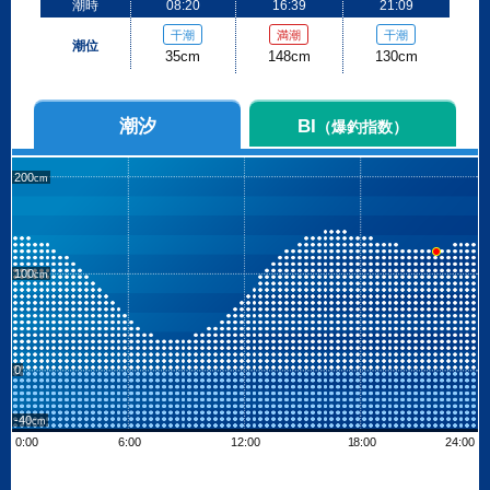
潮時
08:20
16:39
21:09
干潮
満潮
干潮
潮位
35cm
148cm
130cm
潮汐
BI
（爆釣指数）
200
100
0
-40
0:00
6:00
12:00
18:00
24:00
Leaflet
| ©
OpenStreetMap contributors