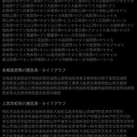
愛知県×タチウオ
三重県×ブリ
三重県×マダイ
三重県×ヒラメ
京都府×ケンサキイカ
京都府×ブリ
京都府×マダイ
大阪府×マダイ
大阪府×サワラ
大阪府×ブリ
兵庫県×ブリ
兵庫県×マダイ
兵庫県×マダコ
和歌山県×マダイ
和歌山県×マアジ
和歌山県×ブリ
鳥取県×ケンサキイカ
鳥取県×マアジ
鳥取県×スルメイカ
岡山県×スズキ
岡山県×マダイ
岡山県×ヒラメ
広島県×マダイ
広島県×キジハタ
広島県×サワラ
山口県×マダイ
山口県×ケンサキイカ
山口県×キジハタ
徳島県×ブリ
徳島県×マアジ
徳島県×チダイ
香川県×マダイ
香川県×アオリイカ
香川県×マゴチ
愛媛県×マダイ
愛媛県×ブリ
愛媛県×キジハタ
高知県×カンパチ
高知県×アカアマダイ
高知県×イサキ
福岡県×マダイ
福岡県×ヤリイカ
福岡県×ケンサキイカ
佐賀県×マダイ
佐賀県×ヒラマサ
佐賀県×アカアマダイ
長崎県×マダイ
長崎県×キジハタ
長崎県×オオモンハタ
熊本県×マダイ
熊本県×ヒラメ
熊本県×メバル
鹿児島県×マダイ
鹿児島県×ケンサキイカ
鹿児島県×アオハタ
沖縄県×スジアラ
沖縄県×キハダ
沖縄県×バラハタ
各都道府県の潮見表・タイドグラフ
北海道
青森県
岩手県
秋田県
宮城県
山形県
福島県
東京都
神奈川県
千葉県
茨城県
新潟県
富山県
石川県
福井県
愛知県
静岡県
三重県
大阪府
兵庫県
和歌山県
京都府
広島県
岡山県
山口県
鳥取県
島根県
高知県
香川県
徳島県
愛媛県
福岡県
佐賀県
長崎県
熊本県
大分県
宮崎県
鹿児島県
沖縄県
人気市町村の潮見表・タイドグラフ
明石市
浜松市
糸島市
長崎市
周防大島町
広島市
和歌山市
鳴門市
富津市
下関市
北九州市
木更津市
姫路市
淡路市
九十九里町
石巻市
平戸市
横浜市
神戸市
江戸川区
名古屋市
呉市
延岡市
志摩市
館山市
平塚市
小豆島町
四日市市
江田島市
常滑市
沼津市
松山市
福山市
横須賀市
唐津市
津市
長島町
佐世保市
茅ヶ崎市
浦安市
宮古島市
伊勢市
伊万里市
天草市
今治市
南知多町
勝浦市
南伊勢町
大洗町
浜田市
五島市
上天草市
芦北町
愛南町
いわき市
大磯町
千葉市
長門市
焼津市
亘理町
境港市
田原市
臼杵市