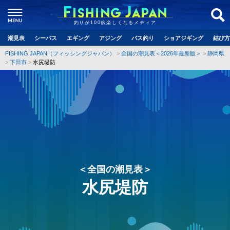
釣りが100倍楽しくなるメディア
潮見表
シーバス
エギング
アジング
バス釣り
ショアジギング
結び方
FISHING JAPAN（フィッシングジャパン）
全国の潮見表＜2026年最新版＞
静岡県
下田市
水尻堤防
＜全国の潮見表＞
水尻堤防