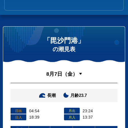
「毘沙門港」
の潮見表
長潮
月齢23.7
04:54
23:24
日出
月出
18:39
13:37
日入
月入