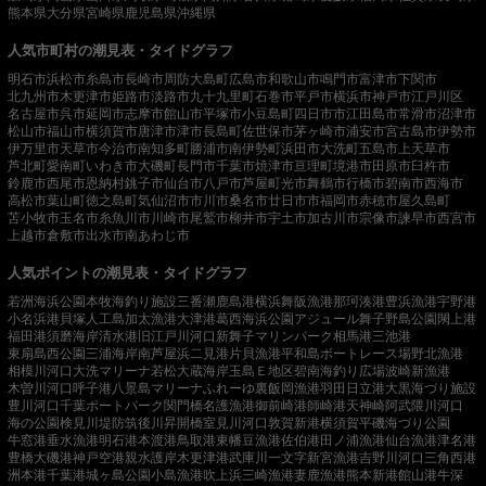
熊本県
大分県
宮崎県
鹿児島県
沖縄県
人気市町村の潮見表・タイドグラフ
明石市
浜松市
糸島市
長崎市
周防大島町
広島市
和歌山市
鳴門市
富津市
下関市
北九州市
木更津市
姫路市
淡路市
九十九里町
石巻市
平戸市
横浜市
神戸市
江戸川区
名古屋市
呉市
延岡市
志摩市
館山市
平塚市
小豆島町
四日市市
江田島市
常滑市
沼津市
松山市
福山市
横須賀市
唐津市
津市
長島町
佐世保市
茅ヶ崎市
浦安市
宮古島市
伊勢市
伊万里市
天草市
今治市
南知多町
勝浦市
南伊勢町
浜田市
大洗町
五島市
上天草市
芦北町
愛南町
いわき市
大磯町
長門市
千葉市
焼津市
亘理町
境港市
田原市
臼杵市
鈴鹿市
西尾市
恩納村
銚子市
仙台市
八戸市
芦屋町
光市
舞鶴市
行橋市
碧南市
西海市
高松市
葉山町
徳之島町
気仙沼市
市川市
桑名市
廿日市市
福岡市
赤穂市
屋久島町
苫小牧市
玉名市
糸魚川市
川崎市
尾鷲市
柳井市
宇土市
加古川市
宗像市
諫早市
西宮市
上越市
倉敷市
出水市
南あわじ市
人気ポイントの潮見表・タイドグラフ
若洲海浜公園
本牧海釣り施設
三番瀬
鹿島港
横浜
舞阪漁港
那珂湊港
豊浜漁港
宇野港
小名浜港
貝塚人工島
加太漁港
大津港
葛西海浜公園
アジュール舞子
野島公園
閖上港
福田港
須磨海岸
清水港
旧江戸川河口
新舞子マリンパーク
相馬港
三池港
東扇島西公園
三浦海岸
南芦屋浜
二見港
片貝漁港
平和島ボートレース場
野北漁港
相模川河口
大洗マリーナ
若松
大蔵海岸
玉島Ｅ地区
碧南海釣り広場
波崎新漁港
木曽川河口
呼子港
八景島マリーナ
ふれーゆ裏
飯岡漁港
羽田
日立港
大黒海づり施設
豊川河口
千葉ポートパーク
関門橋
名護漁港
御前崎港
師崎港
天神崎
阿武隈川河口
海の公園
検見川堤防
筑後川昇開橋
室見川河口
敦賀新港
横須賀
平磯海づり公園
牛窓港
垂水漁港
明石港
本渡港
鳥取港
東幡豆漁港
佐伯港
田ノ浦漁港
仙台漁港
津名港
豊橋
大磯港
神戸空港親水護岸
木更津港
武庫川一文字
新宮漁港
吉野川河口
三角西港
洲本港
千葉港
城ヶ島公園
小島漁港
吹上浜
三崎漁港
妻鹿漁港
熊本新港
館山港
牛深