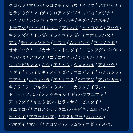
クロムツ
マサバ
シログチ
ショウサイフグ
アオリイカ
ヒラソウダ
マゴチ
シロアマダイ
ヤリイカ
メジナ
カイワリ
カンパチ
ウマヅラハギ
キダイ
スズキ
トラフグ
ウッカリカサゴ
アカハタ
ヒメコダイ
マハタ
キンメダイ
イシダイ
シイラ
メダイ
オオモンハタ
アラ
チカメキントキ
サワラ
ムシガレイ
マルソウダ
オオメハタ
ユメカサゴ
マトウダイ
コモンフグ
メバル
キジハタ
アヤメカサゴ
コウイカ
シロサバフグ
クロシビカマス
ムツ
アカムツ
ウスメバル
アオハタ
ヘダイ
アカイサキ
メイチダイ
マコガレイ
カナガシラ
マアナゴ
ホウキハタ
アカカマス
シマアジ
アカヤガラ
キチヌ
フエフキダイ
ウメイロ
カタクチイワシ
トゴットメバル
オオクチイシナギ
ハマフエフキ
アコウダイ
キュウセン
ヒラマサ
エビスダイ
オニオコゼ
クロメジナ
クエ
ハチビキ
ムロアジ
ヒメダイ
アブラボウズ
カマスサワラ
ハガツオ
ハマダイ
マハゼ
クロソイ
バラムツ
マダラ
メバチ