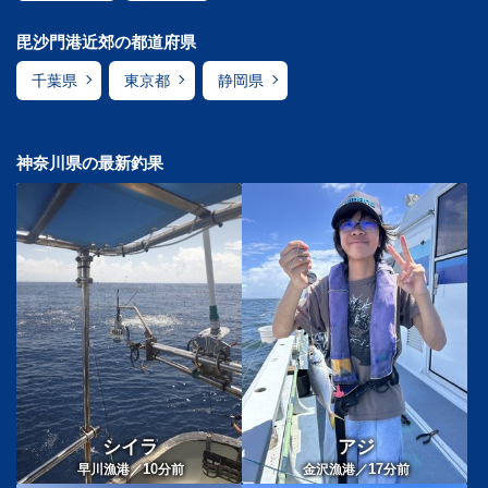
毘沙門港近郊の都道府県
千葉県
東京都
静岡県
神奈川県の最新釣果
シイラ
アジ
10
17
早川漁港／
分前
金沢漁港／
分前