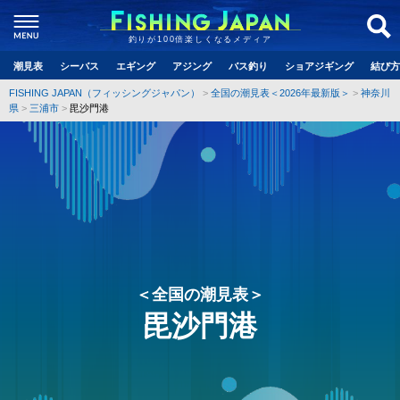
釣りが100倍楽しくなるメディア
潮見表
シーバス
エギング
アジング
バス釣り
ショアジギング
結び方
FISHING JAPAN（フィッシングジャパン）
全国の潮見表＜2026年最新版＞
神奈川
県
三浦市
毘沙門港
＜全国の潮見表＞
毘沙門港