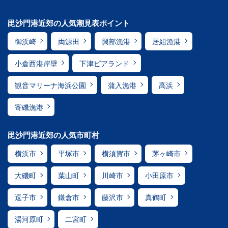
毘沙門港近郊の人気潮見表ポイント
御浜崎
両源田
興部漁港
居組漁港
小倉西港岸壁
下津ピアランド
観音マリーナ海浜公園
蒲入漁港
高浜
寄磯漁港
毘沙門港近郊の人気市町村
横浜市
平塚市
横須賀市
茅ヶ崎市
大磯町
葉山町
川崎市
小田原市
逗子市
鎌倉市
藤沢市
真鶴町
湯河原町
二宮町