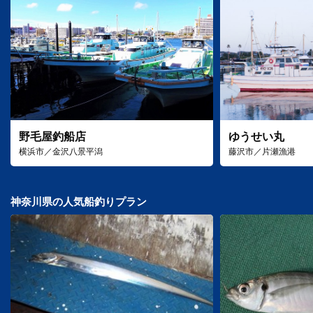
野毛屋釣船店
ゆうせい丸
横浜市／金沢八景平潟
藤沢市／片瀬漁港
神奈川県の人気船釣りプラン