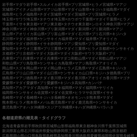
岩手県×マダラ
岩手県×スルメイカ
岩手県×ブリ
宮城県×ヒラメ
宮城県×マアジ
宮城県×アイナメ
山形県×マアジ
山形県×マダイ
山形県×キジハタ
福島県×マダイ
福島県×ヒラメ
福島県×チダイ
茨城県×マダイ
茨城県×ブリ
茨城県×ヒラメ
埼玉県×サワラ
埼玉県×タチウオ
埼玉県×ホウボウ
千葉県×マダイ
千葉県×ヒラメ
千葉県×イサキ
東京都×マアジ
東京都×タチウオ
東京都×シロギス
神奈川県×マアジ
神奈川県×マダイ
神奈川県×ブリ
新潟県×マダイ
新潟県×ブリ
新潟県×マアジ
富山県×アオリイカ
富山県×ブリ
富山県×マダイ
石川県×ブリ
石川県×キジハタ
石川県×マダイ
福井県×ケンサキイカ
福井県×マダイ
福井県×アオリイカ
静岡県×マダイ
静岡県×イサキ
静岡県×マアジ
愛知県×ブリ
愛知県×マダイ
愛知県×タチウオ
三重県×ブリ
三重県×マダイ
三重県×ヒラメ
京都府×ケンサキイカ
京都府×ブリ
京都府×マダイ
大阪府×マダイ
大阪府×サワラ
大阪府×ブリ
兵庫県×ブリ
兵庫県×マダイ
兵庫県×マダコ
和歌山県×マダイ
和歌山県×マアジ
和歌山県×ブリ
鳥取県×ケンサキイカ
鳥取県×マアジ
鳥取県×アオリイカ
岡山県×スズキ
岡山県×マダイ
岡山県×ヒラメ
広島県×マダイ
広島県×キジハタ
広島県×ブリ
山口県×マダイ
山口県×ケンサキイカ
山口県×キジハタ
徳島県×ブリ
徳島県×マアジ
徳島県×チダイ
香川県×マダイ
香川県×アオリイカ
香川県×マゴチ
愛媛県×マダイ
愛媛県×ブリ
愛媛県×キジハタ
高知県×カンパチ
高知県×アカアマダイ
高知県×イサキ
福岡県×マダイ
福岡県×ヤリイカ
福岡県×ケンサキイカ
佐賀県×マダイ
佐賀県×ヒラマサ
佐賀県×イサキ
長崎県×マダイ
長崎県×キジハタ
長崎県×オオモンハタ
熊本県×マダイ
熊本県×ヒラメ
熊本県×メバル
鹿児島県×マダイ
鹿児島県×ケンサキイカ
鹿児島県×アオハタ
沖縄県×スジアラ
沖縄県×キハダ
沖縄県×バラハタ
各都道府県の潮見表・タイドグラフ
北海道
青森県
岩手県
秋田県
宮城県
山形県
福島県
東京都
神奈川県
千葉県
茨城県
新潟県
富山県
石川県
福井県
愛知県
静岡県
三重県
大阪府
兵庫県
和歌山県
京都府
広島県
岡山県
山口県
鳥取県
島根県
高知県
香川県
徳島県
愛媛県
福岡県
佐賀県
長崎県