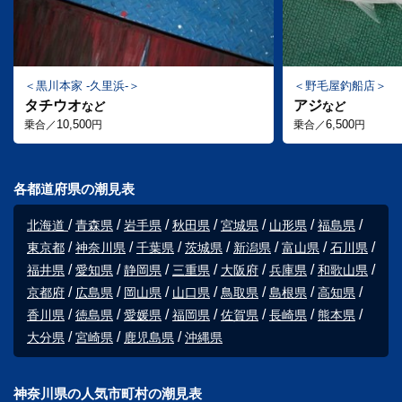
黒川本家 -久里浜-
野毛屋釣船店
タチウオ
アジ
など
など
10,500
6,500
乗合／
円
乗合／
円
各都道府県の潮見表
北海道
青森県
岩手県
秋田県
宮城県
山形県
福島県
東京都
神奈川県
千葉県
茨城県
新潟県
富山県
石川県
福井県
愛知県
静岡県
三重県
大阪府
兵庫県
和歌山県
京都府
広島県
岡山県
山口県
鳥取県
島根県
高知県
香川県
徳島県
愛媛県
福岡県
佐賀県
長崎県
熊本県
大分県
宮崎県
鹿児島県
沖縄県
神奈川県の人気市町村の潮見表