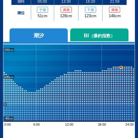
潮時
05:00
13:30
16:20
21:59
干潮
満潮
干潮
満潮
潮位
51cm
128cm
123cm
146cm
潮汐
BI
（爆釣指数）
200
100
0
-40
0:00
6:00
12:00
18:00
24:00
Leaflet
| ©
OpenStreetMap contributors