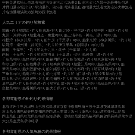
宇佐美港
松輪江奈漁港
福浦港
寺泊港
乙浜漁港
金田漁港
金沢八景平潟
長井新宿港
片貝旧港
市堀川沿い
平潟港
外川漁港
那珂湊港
葉山鐙摺港
大洗港
太海漁港
大井漁港
片名漁港
姪浜漁港
波崎港
西津漁港
人気エリアの釣り船検索
関東×釣り船
関西×釣り船
東海×釣り船
北陸・甲信越×釣り船
中国・四国×釣り船
九州・沖縄×釣り船
北海道・東北×釣り船
三浦半島（神奈川県）×釣り船
相模湾（神奈川県）×釣り船
外房（千葉県）×釣り船
東京湾（神奈川県）×釣り船
駿河湾・遠州灘（静岡県）×釣り船
伊豆半島（静岡県）×釣り船
南房（千葉県）×釣り船
九十九里・銚子（千葉県）×釣り船
内房（千葉県）×釣り船
東京湾奥（千葉県）×釣り船
神奈川県×釣り船
千葉県×釣り船
静岡県×釣り船
福岡県×釣り船
茨城県×釣り船
東京都×釣り船
和歌山県×釣り船
福井県×釣り船
兵庫県×釣り船
愛知県×釣り船
広島県×釣り船
新潟県×釣り船
大阪府×釣り船
沖縄県×釣り船
京都府×釣り船
宮城県×釣り船
三重県×釣り船
鳥取県×釣り船
北海道 ×釣り船
山口県×釣り船
埼玉県×釣り船
岡山県×釣り船
愛媛県×釣り船
高知県×釣り船
熊本県×釣り船
徳島県×釣り船
鹿児島県×釣り船
長崎県×釣り船
富山県×釣り船
岩手県×釣り船
福島県×釣り船
島根県×釣り船
香川県×釣り船
大分県×釣り船
石川県×釣り船
各都道府県の船釣り釣果情報
北海道
岩手県
宮城県
山形県
福島県
東京都
神奈川県
埼玉県
千葉県
茨城県
新潟県
富山県
石川県
福井県
愛知県
静岡県
三重県
大阪府
兵庫県
和歌山県
京都府
広島県
岡山県
山口県
鳥取県
島根県
高知県
香川県
徳島県
愛媛県
福岡県
佐賀県
長崎県
熊本県
大分県
鹿児島県
沖縄県
各都道府県の人気魚種の釣果情報