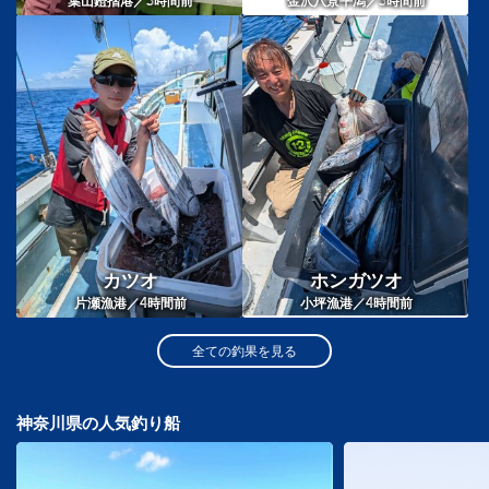
3
3
葉山鐙摺港／
時間前
金沢八景平潟／
時間前
カツオ
ホンガツオ
4
4
片瀬漁港／
時間前
小坪漁港／
時間前
全ての釣果を見る
神奈川県の人気釣り船