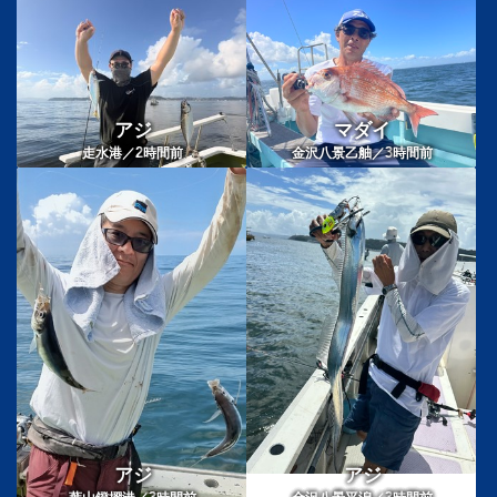
アジ
マダイ
2
3
走水港／
時間前
金沢八景乙舳／
時間前
アジ
アジ