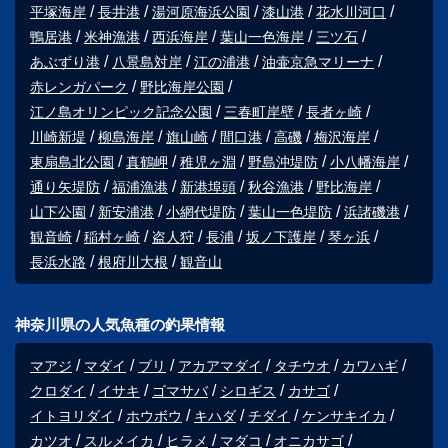
平塚海岸
長井港
湯河原海浜公園
漆山港
花水川河口
鴨居港
米神漁港
西浜海岸
葉山一色海岸
三ツ石
あぶずり港
八景島対岸
江の浦港
油壷京急マリーナ
赤レンガパーク
野比海岸公園
江ノ島オリンピック記念公園
三春町岸壁
長者ヶ崎
川崎新堤
柳島海岸
旗山崎
間口港
高磯
梅沢海岸
東扇島北公園
真鶴岬
稚児ヶ淵
野島沖堤防
小八幡海岸
通り矢堤防
福浦漁港
新港埠頭
秋谷漁港
野比海岸
山下公園
新安浦港
小網代堤防
葉山一色堤防
浜諸磯港
観音崎
稲村ヶ崎
盗人狩
長浦
坂ノ下護岸
琴ヶ浜
長浜水路
根府川大根
観音山
神奈川県の人気魚種の釣果情報
マアジ
マダイ
ブリ
アカアマダイ
タチウオ
カワハギ
クロダイ
イサキ
ゴマサバ
シロギス
カサゴ
イトヨリダイ
ホウボウ
キハダ
チダイ
ケンサキイカ
カツオ
スルメイカ
ヒラメ
マダコ
オニカサゴ