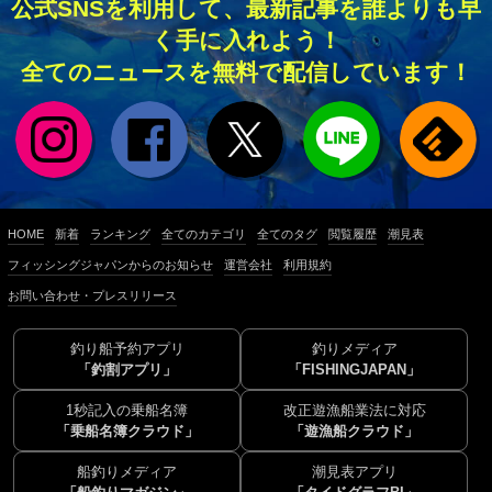
公式SNSを利用して、最新記事を誰よりも早
く手に入れよう！
全てのニュースを無料で配信しています！
HOME
新着
ランキング
全てのカテゴリ
全てのタグ
閲覧履歴
潮見表
フィッシングジャパンからのお知らせ
運営会社
利用規約
お問い合わせ・プレスリリース
釣り船予約アプリ
釣りメディア
「釣割アプリ」
「FISHINGJAPAN」
1秒記入の乗船名簿
改正遊漁船業法に対応
「乗船名簿クラウド」
「遊漁船クラウド」
船釣りメディア
潮見表アプリ