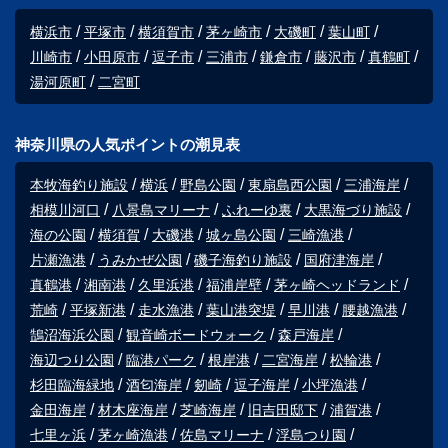
横浜市
平塚市
横須賀市
茅ヶ崎市
大磯町
葉山町
川崎市
小田原市
逗子市
三浦市
鎌倉市
藤沢市
真鶴町
湯河原町
二宮町
神奈川県の人気ポイントの潮見表
本牧海釣り施設
横浜
野島公園
東扇島西公園
三浦海岸
相模川河口
八景島マリーナ
ふれーゆ裏
大黒海づり施設
海の公園
横須賀
大磯港
城ヶ島公園
三崎漁港
片瀬漁港
うみかぜ公園
磯子海釣り施設
国府津海岸
真鶴港
湘南港
久里浜港
福浦岸壁
茅ヶ崎ヘッドランド
荒崎
平塚新港
走水漁港
葉山港突堤
早川港
腰越漁港
鵠沼海浜公園
観音崎ボードウォーク
森戸海岸
海辺つり公園
臨港パーク
根岸港
二宮海岸
松輪港
杉田臨海緑地
酒匂海岸
剱崎
逗子海岸
小坪漁港
金田海岸
材木座海岸
芝崎海岸
旧吉田邸下
浦賀港
七里ヶ浜
茅ヶ崎漁港
佐島マリーナ
浮島つり園