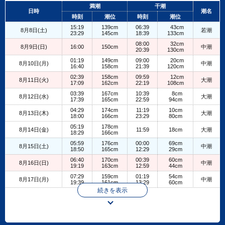
+
満潮
干潮
日時
潮名
−
時刻
潮位
時刻
潮位
15:19
139cm
06:39
43cm
8月8日(土)
若潮
23:29
145cm
18:39
133cm
08:00
32cm
8月9日(日)
16:00
150cm
中潮
20:39
130cm
01:19
149cm
09:00
20cm
8月10日(月)
中潮
16:40
158cm
21:39
120cm
02:39
158cm
09:59
12cm
8月11日(火)
大潮
17:09
162cm
22:19
108cm
03:39
167cm
10:39
8cm
8月12日(水)
大潮
17:39
165cm
22:59
94cm
04:29
174cm
11:19
10cm
8月13日(木)
大潮
18:00
166cm
23:29
80cm
05:19
178cm
8月14日(金)
11:59
18cm
大潮
18:29
166cm
05:59
176cm
00:00
69cm
8月15日(土)
中潮
18:50
165cm
12:29
29cm
06:40
170cm
00:39
60cm
8月16日(日)
中潮
19:19
163cm
12:59
44cm
07:29
159cm
01:19
54cm
8月17日(月)
中潮
19:39
161cm
13:29
60cm
続きを表示