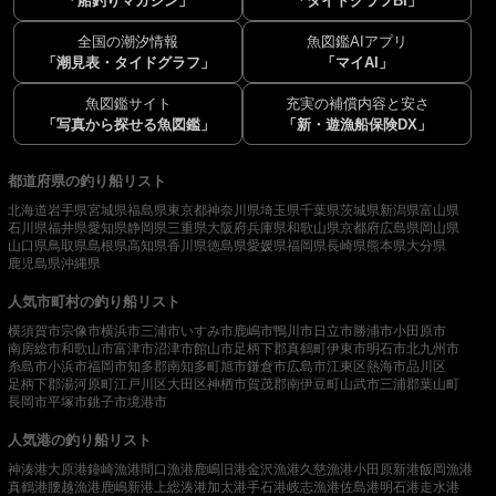
「船釣りマガジン」
「タイドグラフBI」
全国の潮汐情報
魚図鑑AIアプリ
「潮見表・タイドグラフ」
「マイAI」
魚図鑑サイト
充実の補償内容と安さ
「写真から探せる魚図鑑」
「新・遊漁船保険DX」
都道府県の釣り船リスト
北海道
岩手県
宮城県
福島県
東京都
神奈川県
埼玉県
千葉県
茨城県
新潟県
富山県
石川県
福井県
愛知県
静岡県
三重県
大阪府
兵庫県
和歌山県
京都府
広島県
岡山県
山口県
鳥取県
島根県
高知県
香川県
徳島県
愛媛県
福岡県
長崎県
熊本県
大分県
鹿児島県
沖縄県
人気市町村の釣り船リスト
横須賀市
宗像市
横浜市
三浦市
いすみ市
鹿嶋市
鴨川市
日立市
勝浦市
小田原市
南房総市
和歌山市
富津市
沼津市
館山市
足柄下郡真鶴町
伊東市
明石市
北九州市
糸島市
小浜市
福岡市
知多郡南知多町
旭市
鎌倉市
広島市
江東区
熱海市
品川区
足柄下郡湯河原町
江戸川区
大田区
神栖市
賀茂郡南伊豆町
山武市
三浦郡葉山町
長岡市
平塚市
銚子市
境港市
人気港の釣り船リスト
神湊港
大原港
鐘崎漁港
間口漁港
鹿嶋旧港
金沢漁港
久慈漁港
小田原新港
飯岡漁港
真鶴港
腰越漁港
鹿嶋新港
上総湊港
加太港
手石港
岐志漁港
佐島港
明石港
走水港