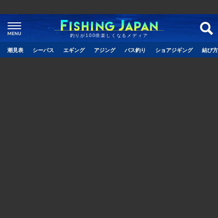
釣りが100倍楽しくなるメディア
潮見表
シーバス
エギング
アジング
バス釣り
ショアジギング
結び方