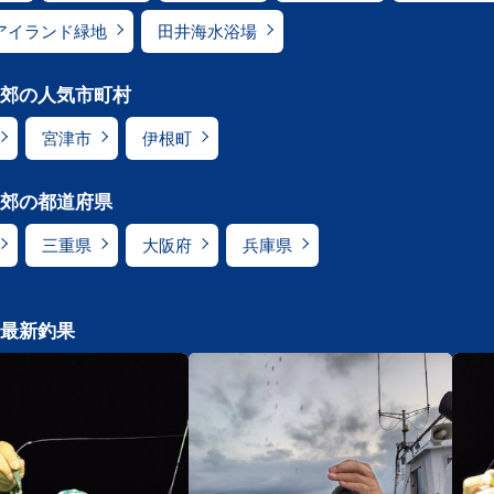
アイランド緑地
田井海水浴場
郊の人気市町村
宮津市
伊根町
郊の都道府県
三重県
大阪府
兵庫県
最新釣果