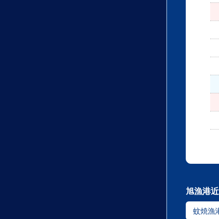
旭漁港近
蚊焼漁