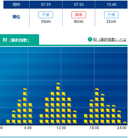
潮時
01:39
07:30
15:40
干潮
満潮
干潮
潮位
35cm
42cm
22cm
BI
BI（爆釣指数）とは
（爆釣指数）
00
6:00
12:00
18:00
24:00