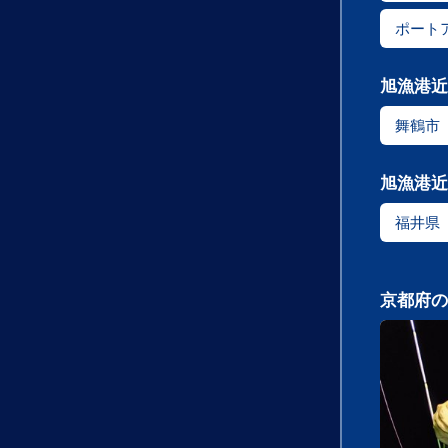
ポート
旭漁港近
舞鶴市
旭漁港近
福井県
京都府の