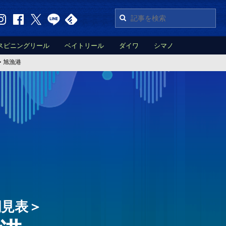
スピニングリール
ベイトリール
ダイワ
シマノ
>
旭漁港
潮見表＞