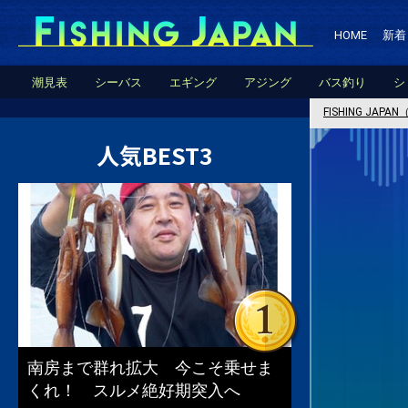
HOME
新着
潮見表
シーバス
エギング
アジング
バス釣り
シ
FISHING JA
人気BEST3
南房まで群れ拡大 今こそ乗せま
くれ！ スルメ絶好期突入へ