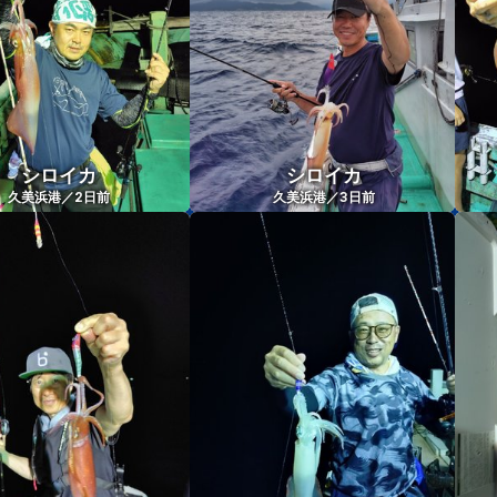
シロイカ
シロイカ
2
3
久美浜港／
日前
久美浜港／
日前