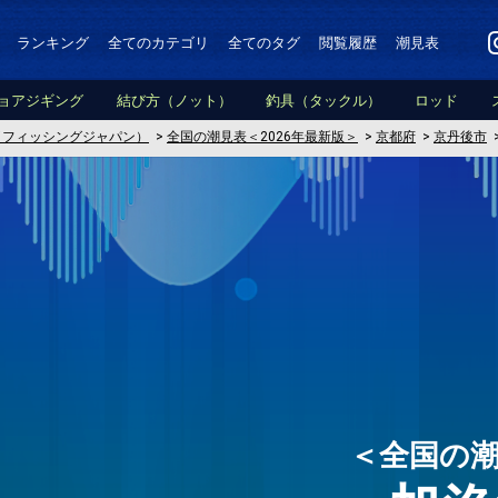
ランキング
全てのカテゴリ
全てのタグ
閲覧履歴
潮見表
ョアジギング
結び方（ノット）
釣具（タックル）
ロッド
PAN（フィッシングジャパン）
>
全国の潮見表＜2026年最新版＞
>
京都府
>
京丹後市
＜全国の