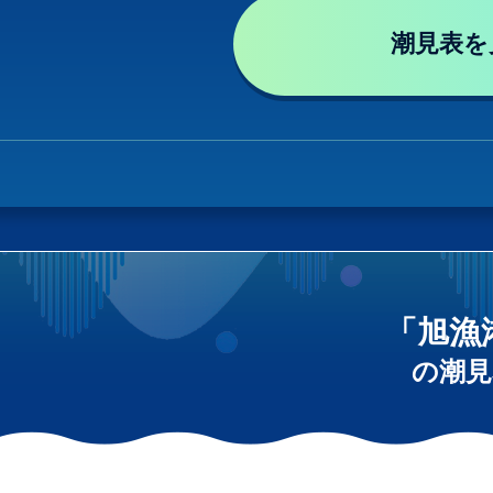
潮見表を
「旭漁
の潮見