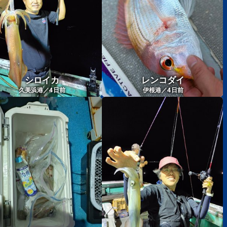
シロイカ
レンコダイ
4
4
久美浜港／
日前
伊根港／
日前