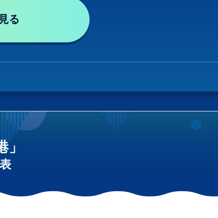
見る
港」
表