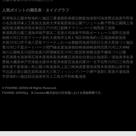
人気ポイントの潮見表・タイドグラフ
若洲海浜公園
本牧海釣り施設
三番瀬
鹿島港
横浜
舞阪漁港
那珂湊港
豊浜漁港
宇野港
小名浜港
貝塚人工島
加太漁港
大津港
葛西海浜公園
アジュール舞子
野島公園
閖上港
福田港
須磨海岸
清水港
旧江戸川河口
新舞子マリンパーク
相馬港
三池港
東扇島西公園
三浦海岸
南芦屋浜
二見港
片貝漁港
平和島ボートレース場
野北漁港
相模川河口
大洗マリーナ
若松
大蔵海岸
玉島Ｅ地区
碧南海釣り広場
波崎新漁港
木曽川河口
呼子港
八景島マリーナ
ふれーゆ裏
飯岡漁港
羽田
日立港
大黒海づり施設
豊川河口
千葉ポートパーク
関門橋
名護漁港
御前崎港
師崎港
阿武隈川河口
天神崎
海の公園
検見川堤防
筑後川昇開橋
室見川河口
敦賀新港
横須賀
平磯海づり公園
牛窓港
垂水漁港
明石港
本渡港
鳥取港
東幡豆漁港
佐伯港
仙台漁港
田ノ浦漁港
津名港
豊橋
大磯港
神戸空港親水護岸
木更津港
新宮漁港
武庫川一文字
吉野川河口
三角西港
洲本港
千葉港
城ヶ島公園
小島漁港
吹上浜
三崎漁港
妻鹿漁港
熊本新港
館山港
牛深
宇品波止場公園
志賀島漁港
大三島フィッシングパーク
網干港
新仁尾港
片瀬漁港
市原海釣り施設
姪浜漁港
本荘人工島
古宇利島
亀浦港
© FISHING JAPAN All Rights Reserved.
FISHING JAPANは、B.Creation株式会社の日本国における登録商標です。