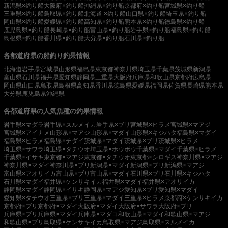
新潟県×釣り船
大阪府×釣り船
沖縄県×釣り船
京都府×釣り船
宮城県×釣り船
三重県×釣り船
鳥取県×釣り船
北海道 ×釣り船
山口県×釣り船
埼玉県×釣り船
岡山県×釣り船
愛媛県×釣り船
高知県×釣り船
熊本県×釣り船
徳島県×釣り船
鹿児島県×釣り船
長崎県×釣り船
富山県×釣り船
岩手県×釣り船
福島県×釣り船
島根県×釣り船
香川県×釣り船
大分県×釣り船
石川県×釣り船
各都道府県の船釣り釣果情報
北海道
岩手県
宮城県
山形県
福島県
東京都
神奈川県
埼玉県
千葉県
茨城県
新潟県
富山県
石川県
福井県
愛知県
静岡県
三重県
大阪府
兵庫県
和歌山県
京都府
広島県
岡山県
山口県
鳥取県
島根県
高知県
香川県
徳島県
愛媛県
福岡県
佐賀県
長崎県
熊本県
大分県
鹿児島県
沖縄県
各都道府県の人気魚種の釣果情報
岩手県×マダラ
岩手県×スルメイカ
岩手県×ブリ
宮城県×ヒラメ
宮城県×マアジ
宮城県×アイナメ
山形県×マアジ
山形県×マダイ
山形県×キジハタ
福島県×マダイ
福島県×ヒラメ
福島県×チダイ
茨城県×マダイ
茨城県×ブリ
茨城県×ヒラメ
埼玉県×サワラ
埼玉県×タチウオ
埼玉県×ホウボウ
千葉県×マダイ
千葉県×ヒラメ
千葉県×イサキ
東京都×マアジ
東京都×タチウオ
東京都×シロギス
神奈川県×マアジ
神奈川県×マダイ
神奈川県×ブリ
新潟県×マダイ
新潟県×ブリ
新潟県×マアジ
富山県×アオリイカ
富山県×ブリ
富山県×マダイ
石川県×ブリ
石川県×キジハタ
石川県×マダイ
福井県×ケンサキイカ
福井県×マダイ
福井県×アオリイカ
静岡県×マダイ
静岡県×イサキ
静岡県×マアジ
愛知県×ブリ
愛知県×マダイ
愛知県×タチウオ
三重県×ブリ
三重県×マダイ
三重県×ヒラメ
京都府×ケンサキイカ
京都府×ブリ
京都府×マダイ
大阪府×マダイ
大阪府×サワラ
大阪府×ブリ
兵庫県×ブリ
兵庫県×マダイ
兵庫県×マダコ
和歌山県×マダイ
和歌山県×マアジ
和歌山県×ブリ
鳥取県×ケンサキイカ
鳥取県×マアジ
鳥取県×スルメイカ