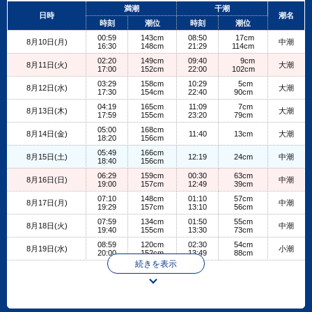
+
満潮
干潮
日時
潮名
−
時刻
潮位
時刻
潮位
00:59
143cm
08:50
17cm
8月10日(月)
中潮
16:30
148cm
21:29
114cm
02:20
149cm
09:40
9cm
8月11日(火)
大潮
17:00
152cm
22:00
102cm
03:29
158cm
10:29
5cm
8月12日(水)
大潮
17:30
154cm
22:40
90cm
04:19
165cm
11:09
7cm
8月13日(木)
大潮
17:59
155cm
23:20
79cm
05:00
168cm
8月14日(金)
11:40
13cm
大潮
18:20
156cm
05:49
166cm
8月15日(土)
12:19
24cm
中潮
18:40
156cm
06:29
159cm
00:30
63cm
8月16日(日)
中潮
19:00
157cm
12:49
39cm
07:10
148cm
01:10
57cm
8月17日(月)
中潮
19:29
157cm
13:10
56cm
07:59
134cm
01:50
55cm
8月18日(火)
中潮
19:40
155cm
13:30
73cm
08:59
120cm
02:30
54cm
8月19日(水)
小潮
20:00
152cm
13:49
88cm
続きを表示