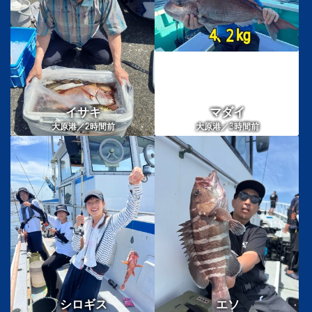
イサキ
マダイ
2
3
大原港／
時間前
大原港／
時間前
シロギス
エソ