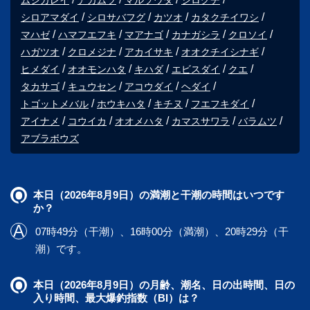
シロアマダイ
シロサバフグ
カツオ
カタクチイワシ
マハゼ
ハマフエフキ
マアナゴ
カナガシラ
クロソイ
ハガツオ
クロメジナ
アカイサキ
オオクチイシナギ
ヒメダイ
オオモンハタ
キハダ
エビスダイ
クエ
タカサゴ
キュウセン
アコウダイ
ヘダイ
トゴットメバル
ホウキハタ
キチヌ
フエフキダイ
アイナメ
コウイカ
オオメハタ
カマスサワラ
バラムツ
アブラボウズ
本日（2026年8月9日）の満潮と干潮の時間はいつです
か？
07時49分（干潮）、16時00分（満潮）、20時29分（干
潮）です。
本日（2026年8月9日）の月齢、潮名、日の出時間、日の
入り時間、最大爆釣指数（BI）は？