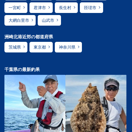
一宮町
君津市
長生村
匝瑳市
大網白里市
山武市
洲崎北港近郊の都道府県
茨城県
東京都
神奈川県
千葉県の最新釣果