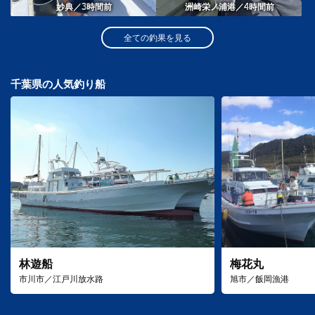
3
4
妙典／
時間前
洲崎栄ノ浦港／
時間前
全ての釣果を見る
千葉県の人気釣り船
林遊船
梅花丸
市川市／江戸川放水路
旭市／飯岡漁港