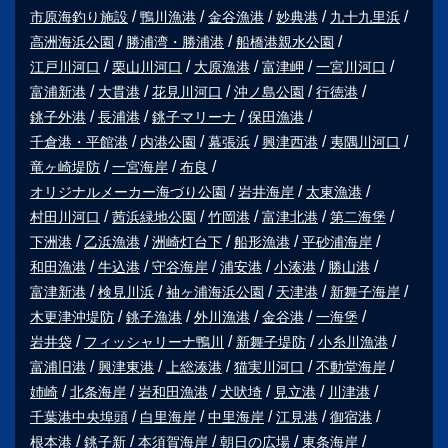
市原海釣り施設
鴨川漁港
金谷漁港
妙典港
九十九里浜
高洲海浜公園
勝浦湾・勝浦港
船橋港親水公園
江戸川河口
栗山川河口
大原漁港
富津岬
一宮川河口
富浦新港
大貫港
花見川河口
沖ノ島公園
行徳港
銚子外港
長浦港
銚子マリーナ
保田漁港
千倉港・平館港
内港公園
幕張浜
興津西港
夷隅川河口
竜ヶ崎堤防
一宮海岸
布良
オリジナルメーカー海づり公園
岩井海岸
太東漁港
村田川河口
茜浜緑地公園
竹岡港
富津北港
第二海堡
下洲港
乙浜漁港
洲崎灯台下
船形漁港
平砂浦海岸
和田漁港
牛込港
守谷海岸
浦安港
小湊港
勝山港
富津新港
検見川浜
袖ヶ浦海浜公園
天津港
新舞子海岸
木更津沖堤防
銚子漁港
外川漁港
金谷港
一海堡
岩井袋
フィッシャリーナ鴨川
新舞子堤防
小糸川漁港
富浦旧港
興津東港
上総湊港
猫実川河口
不動堂海岸
姉崎
北条海岸
岩和田漁港
犬吠埼
見立港
川津港
千葉港中央埠頭
白里海岸
中里海岸
江見港
御宿港
根本港
銚子新
本須賀海岸
朝日の広場
東条海岸