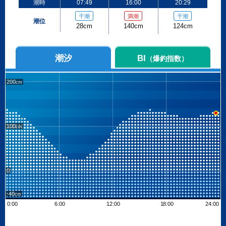
潮時
07:49
16:00
20:29
干潮
満潮
干潮
潮位
28cm
140cm
124cm
潮汐
BI
（爆釣指数）
200
100
0
-40
0:00
6:00
12:00
18:00
24:00
Leaflet
| ©
OpenStreetMap contributors