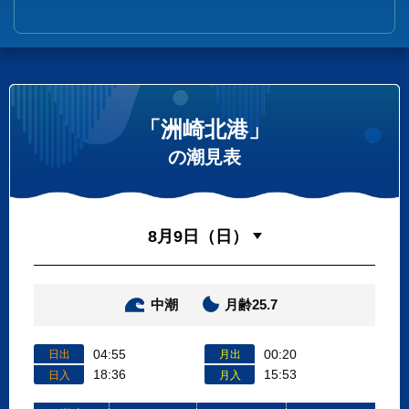
「洲崎北港」
の潮見表
中潮
月齢25.7
04:55
00:20
日出
月出
18:36
15:53
日入
月入