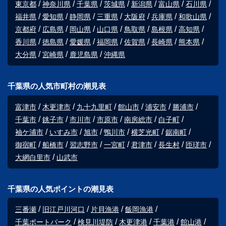
東京都
神奈川県
千葉県
茨城県
新潟県
富山県
石川県
福井県
愛知県
静岡県
三重県
大阪府
兵庫県
和歌山県
京都府
広島県
岡山県
山口県
鳥取県
島根県
高知県
香川県
徳島県
愛媛県
福岡県
佐賀県
長崎県
熊本県
大分県
宮崎県
鹿児島県
沖縄県
千葉県の人気市町村の潮見表
富津市
木更津市
九十九里町
館山市
浦安市
勝浦市
千葉市
銚子市
市川市
市原市
南房総市
白子町
袖ケ浦市
いすみ市
旭市
鴨川市
横芝光町
鋸南町
御宿町
船橋市
習志野市
一宮町
君津市
長生村
匝瑳市
大網白里市
山武市
千葉県の人気ポイントの潮見表
三番瀬
旧江戸川河口
片貝漁港
飯岡漁港
千葉ポートパーク
検見川堤防
木更津港
千葉港
館山港