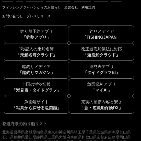
フィッシングジャパンからのお知らせ
運営会社
利用規約
お問い合わせ・プレスリリース
釣り船予約アプリ
釣りメディア
「釣割アプリ」
「FISHINGJAPAN」
1秒記入の乗船名簿
改正遊漁船業法に対応
「乗船名簿クラウド」
「遊漁船クラウド」
船釣りメディア
潮見表アプリ
「船釣りマガジン」
「タイドグラフBI」
全国の潮汐情報
魚図鑑AIアプリ
「潮見表・タイドグラフ」
「マイAI」
魚図鑑サイト
充実の補償内容と安さ
「写真から探せる魚図鑑」
「新・遊漁船保険DX」
都道府県の釣り船リスト
北海道
岩手県
宮城県
福島県
東京都
神奈川県
埼玉県
千葉県
茨城県
新潟県
富山県
石川県
福井県
愛知県
静岡県
三重県
大阪府
兵庫県
和歌山県
京都府
広島県
岡山県