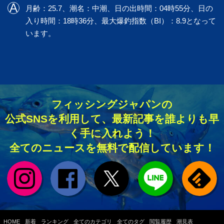
月齢：25.7、潮名：中潮、日の出時間：04時55分、日の
入り時間：18時36分、最大爆釣指数（BI）：8.9となって
います。
フィッシングジャパンの
公式SNSを利用して、最新記事を誰よりも早
く手に入れよう！
全てのニュースを無料で配信しています！
HOME
新着
ランキング
全てのカテゴリ
全てのタグ
閲覧履歴
潮見表