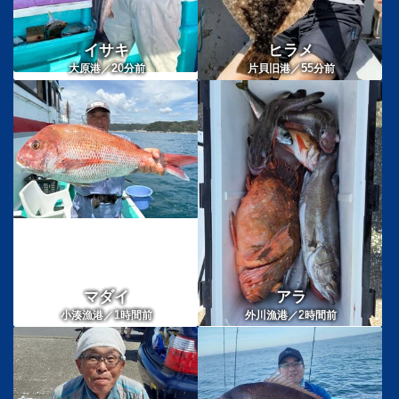
イサキ
ヒラメ
20
55
大原港／
分前
片貝旧港／
分前
マダイ
アラ
1
2
小湊漁港／
時間前
外川漁港／
時間前