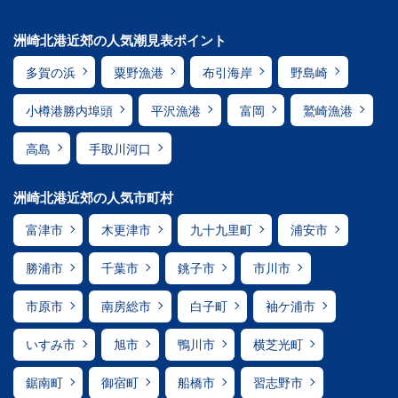
洲崎北港近郊の人気潮見表ポイント
多賀の浜
粟野漁港
布引海岸
野島崎
小樽港勝内埠頭
平沢漁港
富岡
鷲崎漁港
高島
手取川河口
洲崎北港近郊の人気市町村
富津市
木更津市
九十九里町
浦安市
勝浦市
千葉市
銚子市
市川市
市原市
南房総市
白子町
袖ケ浦市
いすみ市
旭市
鴨川市
横芝光町
鋸南町
御宿町
船橋市
習志野市