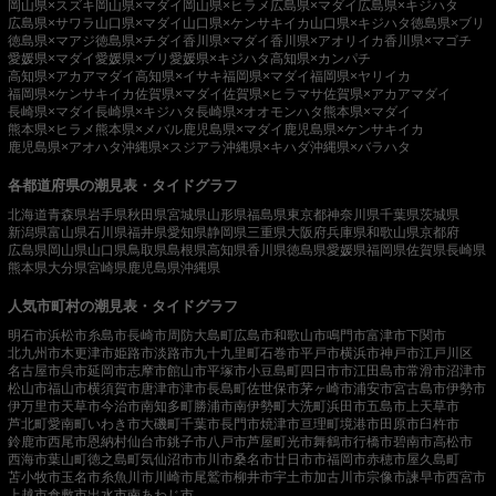
岡山県×スズキ
岡山県×マダイ
岡山県×ヒラメ
広島県×マダイ
広島県×キジハタ
広島県×サワラ
山口県×マダイ
山口県×ケンサキイカ
山口県×キジハタ
徳島県×ブリ
徳島県×マアジ
徳島県×チダイ
香川県×マダイ
香川県×アオリイカ
香川県×マゴチ
愛媛県×マダイ
愛媛県×ブリ
愛媛県×キジハタ
高知県×カンパチ
高知県×アカアマダイ
高知県×イサキ
福岡県×マダイ
福岡県×ヤリイカ
福岡県×ケンサキイカ
佐賀県×マダイ
佐賀県×ヒラマサ
佐賀県×アカアマダイ
長崎県×マダイ
長崎県×キジハタ
長崎県×オオモンハタ
熊本県×マダイ
熊本県×ヒラメ
熊本県×メバル
鹿児島県×マダイ
鹿児島県×ケンサキイカ
鹿児島県×アオハタ
沖縄県×スジアラ
沖縄県×キハダ
沖縄県×バラハタ
各都道府県の潮見表・タイドグラフ
北海道
青森県
岩手県
秋田県
宮城県
山形県
福島県
東京都
神奈川県
千葉県
茨城県
新潟県
富山県
石川県
福井県
愛知県
静岡県
三重県
大阪府
兵庫県
和歌山県
京都府
広島県
岡山県
山口県
鳥取県
島根県
高知県
香川県
徳島県
愛媛県
福岡県
佐賀県
長崎県
熊本県
大分県
宮崎県
鹿児島県
沖縄県
人気市町村の潮見表・タイドグラフ
明石市
浜松市
糸島市
長崎市
周防大島町
広島市
和歌山市
鳴門市
富津市
下関市
北九州市
木更津市
姫路市
淡路市
九十九里町
石巻市
平戸市
横浜市
神戸市
江戸川区
名古屋市
呉市
延岡市
志摩市
館山市
平塚市
小豆島町
四日市市
江田島市
常滑市
沼津市
松山市
福山市
横須賀市
唐津市
津市
長島町
佐世保市
茅ヶ崎市
浦安市
宮古島市
伊勢市
伊万里市
天草市
今治市
南知多町
勝浦市
南伊勢町
大洗町
浜田市
五島市
上天草市
芦北町
愛南町
いわき市
大磯町
千葉市
長門市
焼津市
亘理町
境港市
田原市
臼杵市
鈴鹿市
西尾市
恩納村
仙台市
銚子市
八戸市
芦屋町
光市
舞鶴市
行橋市
碧南市
高松市
西海市
葉山町
徳之島町
気仙沼市
市川市
桑名市
廿日市市
福岡市
赤穂市
屋久島町
苫小牧市
玉名市
糸魚川市
川崎市
尾鷲市
柳井市
宇土市
加古川市
宗像市
諫早市
西宮市
上越市
倉敷市
出水市
南あわじ市