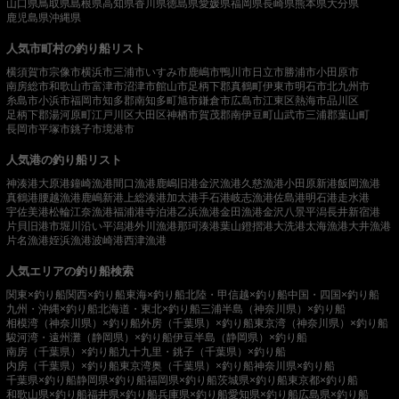
山口県
鳥取県
島根県
高知県
香川県
徳島県
愛媛県
福岡県
長崎県
熊本県
大分県
鹿児島県
沖縄県
人気市町村の釣り船リスト
横須賀市
宗像市
横浜市
三浦市
いすみ市
鹿嶋市
鴨川市
日立市
勝浦市
小田原市
南房総市
和歌山市
富津市
沼津市
館山市
足柄下郡真鶴町
伊東市
明石市
北九州市
糸島市
小浜市
福岡市
知多郡南知多町
旭市
鎌倉市
広島市
江東区
熱海市
品川区
足柄下郡湯河原町
江戸川区
大田区
神栖市
賀茂郡南伊豆町
山武市
三浦郡葉山町
長岡市
平塚市
銚子市
境港市
人気港の釣り船リスト
神湊港
大原港
鐘崎漁港
間口漁港
鹿嶋旧港
金沢漁港
久慈漁港
小田原新港
飯岡漁港
真鶴港
腰越漁港
鹿嶋新港
上総湊港
加太港
手石港
岐志漁港
佐島港
明石港
走水港
宇佐美港
松輪江奈漁港
福浦港
寺泊港
乙浜漁港
金田漁港
金沢八景平潟
長井新宿港
片貝旧港
市堀川沿い
平潟港
外川漁港
那珂湊港
葉山鐙摺港
大洗港
太海漁港
大井漁港
片名漁港
姪浜漁港
波崎港
西津漁港
人気エリアの釣り船検索
関東×釣り船
関西×釣り船
東海×釣り船
北陸・甲信越×釣り船
中国・四国×釣り船
九州・沖縄×釣り船
北海道・東北×釣り船
三浦半島（神奈川県）×釣り船
相模湾（神奈川県）×釣り船
外房（千葉県）×釣り船
東京湾（神奈川県）×釣り船
駿河湾・遠州灘（静岡県）×釣り船
伊豆半島（静岡県）×釣り船
南房（千葉県）×釣り船
九十九里・銚子（千葉県）×釣り船
内房（千葉県）×釣り船
東京湾奥（千葉県）×釣り船
神奈川県×釣り船
千葉県×釣り船
静岡県×釣り船
福岡県×釣り船
茨城県×釣り船
東京都×釣り船
和歌山県×釣り船
福井県×釣り船
兵庫県×釣り船
愛知県×釣り船
広島県×釣り船