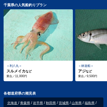
千葉県の人気船釣りプラン
利八丸
林遊船
スルメイカ
アジ
など
など
11,000
9,500
乗合／
円
乗合／
円
各都道府県の潮見表
北海道
青森県
岩手県
秋田県
宮城県
山形県
福島県