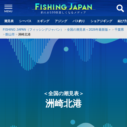
釣りが100倍楽しくなるメディア
潮見表
シーバス
エギング
アジング
バス釣り
ショアジギング
結び方
FISHING JAPAN（フィッシングジャパン）
全国の潮見表＜2026年最新版＞
千葉県
館山市
洲崎北港
＜全国の潮見表＞
洲崎北港