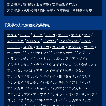
部原海岸
寄浦港
太夫崎港
安房白浜港灯台
木更津潮浜緑地公園
原岡海岸・岡本桟橋
片貝港南新堤
千葉県の人気魚種の釣果情報
マダイ
ヒラメ
イサキ
カサゴ
マアジ
マハタ
ブリ
スルメイカ
クロムツ
ゴマサバ
ウマヅラハギ
チダイ
シマアジ
スズキ
ヤリイカ
カワハギ
カンパチ
サワラ
オニカサゴ
ショウサイフグ
ウッカリカサゴ
メダイ
ヒラマサ
チカメキントキ
ホウボウ
アカアマダイ
メジナ
マダコ
トラフグ
クロダイ
シロギス
タチウオ
アカハタ
メバル
アラ
メイチダイ
ヒラソウダ
アカヤガラ
マサバ
キダイ
イトヨリダイ
カイワリ
キンメダイ
マゴチ
イシダイ
ハチビキ
アオリイカ
アヤメカサゴ
ケンサキイカ
ムロアジ
ユメカサゴ
クロシビカマス
マトウダイ
シイラ
アオハタ
キジハタ
コモンフグ
ウスメバル
マコガレイ
アカカマス
ムツ
ムシガレイ
アカムツ
マルソウダ
シログチ