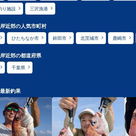
釣り施設
三沢漁港
岸近郊の人気市町村
ひたちなか市
鉾田市
北茨城市
鹿嶋市
岸近郊の都道府県
千葉県
最新釣果