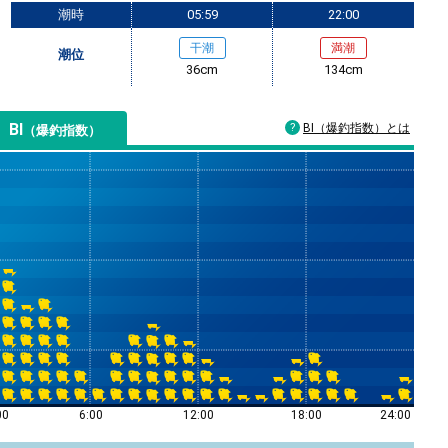
潮時
05:59
22:00
干潮
満潮
潮位
36cm
134cm
BI
BI（爆釣指数）とは
（爆釣指数）
00
6:00
12:00
18:00
24:00