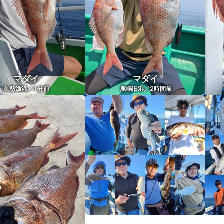
マダイ
マダイ
1
2
久慈漁港／
分前
鹿嶋旧港／
時間前