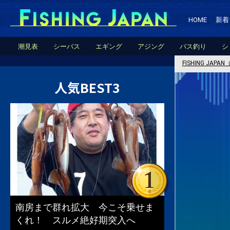
HOME
新着
潮見表
シーバス
エギング
アジング
バス釣り
シ
FISHING JA
人気BEST3
南房まで群れ拡大 今こそ乗せま
くれ！ スルメ絶好期突入へ