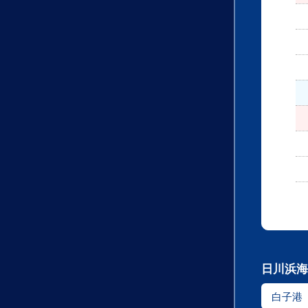
日川浜海
白子港