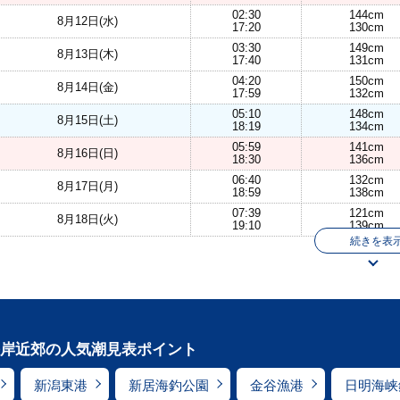
02:30
144cm
8月12日(水)
17:20
130cm
03:30
149cm
8月13日(木)
17:40
131cm
04:20
150cm
8月14日(金)
17:59
132cm
05:10
148cm
8月15日(土)
18:19
134cm
05:59
141cm
8月16日(日)
18:30
136cm
06:40
132cm
8月17日(月)
18:59
138cm
07:39
121cm
8月18日(火)
19:10
139cm
続きを表
岸近郊の人気潮見表ポイント
新潟東港
新居海釣公園
金谷漁港
日明海峡