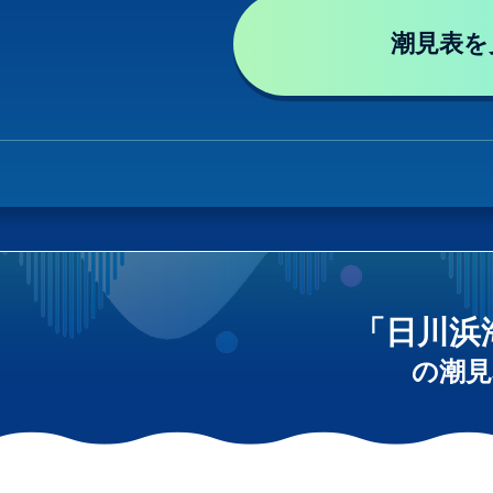
潮見表を
「日川浜
の潮見