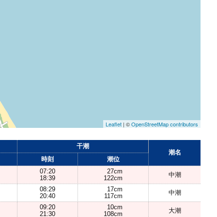
Leaflet
| ©
OpenStreetMap contributors
干潮
潮名
時刻
潮位
07:20
27cm
中潮
18:39
122cm
08:29
17cm
中潮
20:40
117cm
09:20
10cm
大潮
21:30
108cm