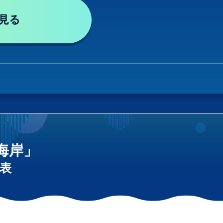
見る
海岸」
表