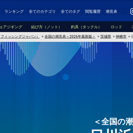
ランキング
全てのカテゴリ
全てのタグ
閲覧履歴
潮見表
ョアジギング
結び方（ノット）
釣具（タックル）
ロッド
PAN（フィッシングジャパン）
>
全国の潮見表＜2026年最新版＞
>
茨城県
>
神栖市
>
＜全国の