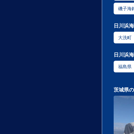
磯子海
日川浜海
大洗町
日川浜海
福島県
茨城県の