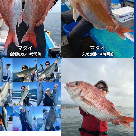
マダイ
マダイ
3
4
会瀬漁港／
時間前
久慈漁港／
時間前