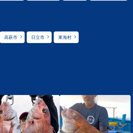
高萩市
日立市
東海村