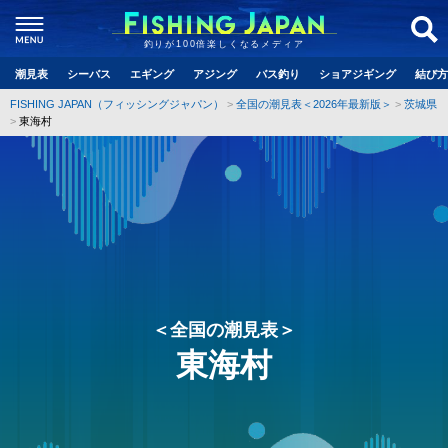
釣りが100倍楽しくなるメディア
潮見表
シーバス
エギング
アジング
バス釣り
ショアジギング
結び方
FISHING JAPAN（フィッシングジャパン）
全国の潮見表＜2026年最新版＞
茨城県
東海村
＜全国の潮見表＞
東海村