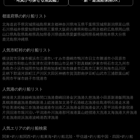
「写真から探せる魚図鑑」
「新・遊漁船保険DX」
都道府県の釣り船リスト
北海道
岩手県
宮城県
福島県
東京都
神奈川県
埼玉県
千葉県
茨城県
新潟県
富山県
石川県
福井県
愛知県
静岡県
三重県
大阪府
兵庫県
和歌山県
京都府
広島県
岡山県
山口県
鳥取県
島根県
高知県
香川県
徳島県
愛媛県
福岡県
長崎県
熊本県
大分県
鹿児島県
沖縄県
人気市町村の釣り船リスト
横須賀市
宗像市
横浜市
三浦市
いすみ市
鹿嶋市
鴨川市
日立市
勝浦市
小田原市
南房総市
和歌山市
富津市
沼津市
館山市
足柄下郡真鶴町
伊東市
明石市
北九州市
糸島市
小浜市
福岡市
知多郡南知多町
旭市
鎌倉市
広島市
江東区
熱海市
品川区
足柄下郡湯河原町
江戸川区
大田区
神栖市
賀茂郡南伊豆町
山武市
三浦郡葉山町
長岡市
平塚市
銚子市
境港市
人気港の釣り船リスト
神湊港
大原港
鐘崎漁港
間口漁港
鹿嶋旧港
金沢漁港
久慈漁港
小田原新港
飯岡漁港
真鶴港
腰越漁港
鹿嶋新港
上総湊港
加太港
手石港
岐志漁港
佐島港
明石港
走水港
宇佐美港
松輪江奈漁港
福浦港
寺泊港
乙浜漁港
金田漁港
金沢八景平潟
長井新宿港
片貝旧港
市堀川沿い
平潟港
外川漁港
那珂湊港
葉山鐙摺港
大洗港
太海漁港
大井漁港
片名漁港
姪浜漁港
波崎港
西津漁港
人気エリアの釣り船検索
関東×釣り船
関西×釣り船
東海×釣り船
北陸・甲信越×釣り船
中国・四国×釣り船