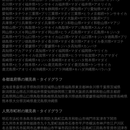
石川県×マダイ
福井県×ケンサキイカ
福井県×マダイ
福井県×アオリイカ
静岡県×マダイ
静岡県×イサキ
静岡県×マアジ
愛知県×ブリ
愛知県×マダイ
愛知県×タチウオ
三重県×ブリ
三重県×マダイ
三重県×ヒラメ
京都府×ケンサキイカ
京都府×ブリ
京都府×マダイ
大阪府×マダイ
大阪府×サワラ
大阪府×ブリ
兵庫県×ブリ
兵庫県×マダイ
兵庫県×マダコ
和歌山県×マダイ
和歌山県×マアジ
和歌山県×ブリ
鳥取県×ケンサキイカ
鳥取県×マアジ
鳥取県×スルメイカ
岡山県×スズキ
岡山県×マダイ
岡山県×ヒラメ
広島県×マダイ
広島県×キジハタ
広島県×サワラ
山口県×ケンサキイカ
山口県×マダイ
山口県×キジハタ
徳島県×ブリ
徳島県×マアジ
徳島県×チダイ
香川県×マダイ
香川県×アオリイカ
香川県×マゴチ
愛媛県×マダイ
愛媛県×ブリ
愛媛県×キジハタ
高知県×カンパチ
高知県×アカアマダイ
高知県×マダイ
福岡県×マダイ
福岡県×ヤリイカ
福岡県×ケンサキイカ
佐賀県×マダイ
佐賀県×ヒラマサ
佐賀県×アカアマダイ
長崎県×マダイ
長崎県×キジハタ
長崎県×オオモンハタ
熊本県×マダイ
熊本県×ヒラメ
熊本県×メバル
鹿児島県×マダイ
鹿児島県×ケンサキイカ
鹿児島県×アオリイカ
沖縄県×スジアラ
沖縄県×キハダ
沖縄県×バラハタ
各都道府県の潮見表・タイドグラフ
北海道
青森県
岩手県
秋田県
宮城県
山形県
福島県
東京都
神奈川県
千葉県
茨城県
新潟県
富山県
石川県
福井県
愛知県
静岡県
三重県
大阪府
兵庫県
和歌山県
京都府
広島県
岡山県
山口県
鳥取県
島根県
高知県
香川県
徳島県
愛媛県
福岡県
佐賀県
長崎県
熊本県
大分県
宮崎県
鹿児島県
沖縄県
人気市町村の潮見表・タイドグラフ
明石市
浜松市
糸島市
長崎市
周防大島町
広島市
和歌山市
鳴門市
富津市
下関市
北九州市
木更津市
姫路市
九十九里町
淡路市
石巻市
平戸市
横浜市
神戸市
江戸川区
名古屋市
呉市
延岡市
志摩市
館山市
平塚市
四日市市
小豆島町
江田島市
常滑市
沼津市