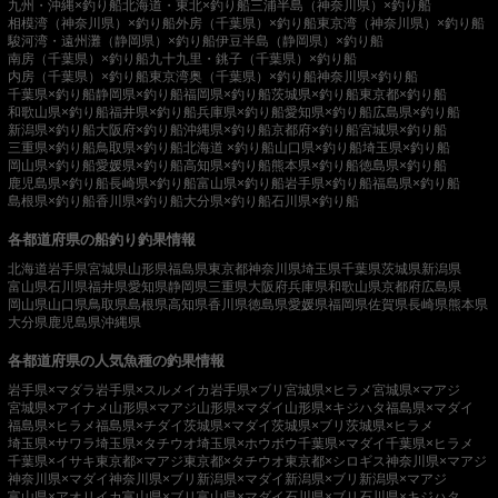
九州・沖縄×釣り船
北海道・東北×釣り船
三浦半島（神奈川県）×釣り船
相模湾（神奈川県）×釣り船
外房（千葉県）×釣り船
東京湾（神奈川県）×釣り船
駿河湾・遠州灘（静岡県）×釣り船
伊豆半島（静岡県）×釣り船
南房（千葉県）×釣り船
九十九里・銚子（千葉県）×釣り船
内房（千葉県）×釣り船
東京湾奥（千葉県）×釣り船
神奈川県×釣り船
千葉県×釣り船
静岡県×釣り船
福岡県×釣り船
茨城県×釣り船
東京都×釣り船
和歌山県×釣り船
福井県×釣り船
兵庫県×釣り船
愛知県×釣り船
広島県×釣り船
新潟県×釣り船
大阪府×釣り船
沖縄県×釣り船
京都府×釣り船
宮城県×釣り船
三重県×釣り船
鳥取県×釣り船
北海道 ×釣り船
山口県×釣り船
埼玉県×釣り船
岡山県×釣り船
愛媛県×釣り船
高知県×釣り船
熊本県×釣り船
徳島県×釣り船
鹿児島県×釣り船
長崎県×釣り船
富山県×釣り船
岩手県×釣り船
福島県×釣り船
島根県×釣り船
香川県×釣り船
大分県×釣り船
石川県×釣り船
各都道府県の船釣り釣果情報
北海道
岩手県
宮城県
山形県
福島県
東京都
神奈川県
埼玉県
千葉県
茨城県
新潟県
富山県
石川県
福井県
愛知県
静岡県
三重県
大阪府
兵庫県
和歌山県
京都府
広島県
岡山県
山口県
鳥取県
島根県
高知県
香川県
徳島県
愛媛県
福岡県
佐賀県
長崎県
熊本県
大分県
鹿児島県
沖縄県
各都道府県の人気魚種の釣果情報
岩手県×マダラ
岩手県×スルメイカ
岩手県×ブリ
宮城県×ヒラメ
宮城県×マアジ
宮城県×アイナメ
山形県×マアジ
山形県×マダイ
山形県×キジハタ
福島県×マダイ
福島県×ヒラメ
福島県×チダイ
茨城県×マダイ
茨城県×ブリ
茨城県×ヒラメ
埼玉県×サワラ
埼玉県×タチウオ
埼玉県×ホウボウ
千葉県×マダイ
千葉県×ヒラメ
千葉県×イサキ
東京都×マアジ
東京都×タチウオ
東京都×シロギス
神奈川県×マアジ
神奈川県×マダイ
神奈川県×ブリ
新潟県×マダイ
新潟県×ブリ
新潟県×マアジ
富山県×アオリイカ
富山県×ブリ
富山県×マダイ
石川県×ブリ
石川県×キジハタ