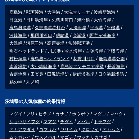
鹿島港
那珂湊港
大津港
大洗マリーナ
波崎新漁港
日立港
日川浜海岸
久慈川河口
海門橋
大竹海岸
鹿島灘漁港
久慈漁港赤灯台
大洗海岸
平潟港
平磯港
波崎海岸
那珂川河口
磯崎港
会瀬港
阿字ヶ浦海岸
大洗岬
河原子港
高戸突堤
常陸那珂港
明石ヘッドランド
川尻港
冷水海岸
白塚海岸
平磯海岸
村松海岸
鹿島灘ヘッドランド
花貫川河口
鹿島港港公園
南浜堤防
大小志崎海岸
鹿島港アンモニア岸壁
長浜海岸
古房地鼻
田楽鼻
田尻浜堤防
伊師浜海岸
日立港新堤防
鵜の岬
九ノ崎
茨城県の人気魚種の釣果情報
マダイ
ブリ
ヒラメ
カサゴ
ホウボウ
マダコ
マハタ
ショウサイフグ
マアジ
チダイ
メバル
トラフグ
アカアマダイ
ゴマサバ
ヤリイカ
クロソイ
アカムツ
ムシガレイ
ウスメバル
マゴチ
ウッカリカサゴ