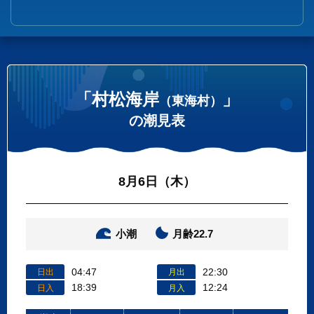
「村松海岸
」
（東海村）
の潮見表
8月6日（木）
小潮
月齢22.7
04:47
22:30
日出
月出
18:39
12:24
日入
月入