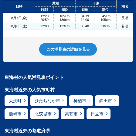
+
満潮
干潮
日時
潮名
−
時刻
潮位
時刻
潮位
12:20
105cm
04:19
45cm
8月7日(金)
長潮
20:59
136cm
14:00
105cm
8月8日(土)
22:00
133cm
05:40
38cm
若潮
この潮見表の詳細を見る
東海村の人気潮見表ポイント
東海村近郊の人気市町村
大洗町
ひたちなか市
神栖市
鉾田市
鹿嶋市
北茨城市
高萩市
日立市
東海村近郊の都道府県