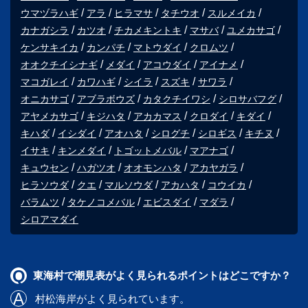
ウマヅラハギ
アラ
ヒラマサ
タチウオ
スルメイカ
カナガシラ
カツオ
チカメキントキ
マサバ
ユメカサゴ
ケンサキイカ
カンパチ
マトウダイ
クロムツ
オオクチイシナギ
メダイ
アコウダイ
アイナメ
マコガレイ
カワハギ
シイラ
スズキ
サワラ
オニカサゴ
アブラボウズ
カタクチイワシ
シロサバフグ
アヤメカサゴ
キジハタ
アカカマス
クロダイ
キダイ
キハダ
イシダイ
アオハタ
シログチ
シロギス
キチヌ
イサキ
キンメダイ
トゴットメバル
マアナゴ
キュウセン
ハガツオ
オオモンハタ
アカヤガラ
ヒラソウダ
クエ
マルソウダ
アカハタ
コウイカ
バラムツ
タケノコメバル
エビスダイ
マダラ
シロアマダイ
東海村で潮見表がよく見られるポイントはどこですか？
村松海岸
がよく見られています。