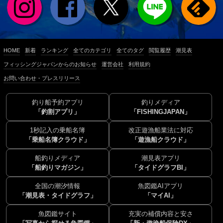
HOME
新着
ランキング
全てのカテゴリ
全てのタグ
閲覧履歴
潮見表
フィッシングジャパンからのお知らせ
運営会社
利用規約
お問い合わせ・プレスリリース
釣り船予約アプリ
釣りメディア
「釣割アプリ」
「FISHINGJAPAN」
1秒記入の乗船名簿
改正遊漁船業法に対応
「乗船名簿クラウド」
「遊漁船クラウド」
船釣りメディア
潮見表アプリ
「船釣りマガジン」
「タイドグラフBI」
全国の潮汐情報
魚図鑑AIアプリ
「潮見表・タイドグラフ」
「マイAI」
魚図鑑サイト
充実の補償内容と安さ