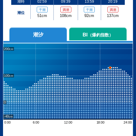
潮時
02:59
09:39
13:59
20:19
干潮
満潮
干潮
満潮
潮位
51cm
108cm
92cm
137cm
潮汐
BI
（爆釣指数）
200
100
0
-40
0:00
6:00
12:00
18:00
24:00
Leaflet
| ©
OpenStreetMap contributors