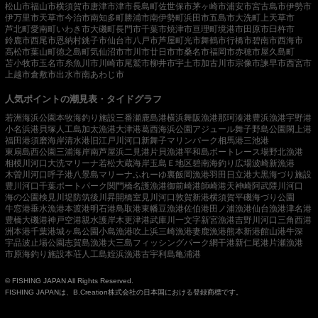
松山市
福山市
横須賀市
唐津市
津市
長島町
佐世保市
茅ヶ崎市
浦安市
宮古島市
伊勢市
伊万里市
天草市
今治市
南知多町
勝浦市
南伊勢町
浜田市
五島市
大洗町
上天草市
芦北町
愛南町
いわき市
大磯町
長門市
千葉市
焼津市
亘理町
境港市
田原市
臼杵市
鈴鹿市
西尾市
恩納村
銚子市
仙台市
八戸市
芦屋町
光市
舞鶴市
行橋市
碧南市
西海市
高松市
葉山町
徳之島町
気仙沼市
市川市
廿日市市
桑名市
福岡市
赤穂市
屋久島町
苫小牧市
玉名市
糸魚川市
川崎市
尾鷲市
柳井市
宇土市
加古川市
宗像市
諫早市
西宮市
上越市
倉敷市
出水市
南あわじ市
人気ポイントの潮見表・タイドグラフ
若洲海浜公園
本牧海釣り施設
三番瀬
鹿島港
横浜
舞阪漁港
那珂湊港
豊浜漁港
宇野港
小名浜港
貝塚人工島
加太漁港
大津港
葛西海浜公園
アジュール舞子
野島公園
閖上港
福田港
須磨海岸
清水港
旧江戸川河口
新舞子マリンパーク
相馬港
三池港
東扇島西公園
三浦海岸
南芦屋浜
二見港
片貝漁港
平和島ボートレース場
野北漁港
相模川河口
大洗マリーナ
若松
大蔵海岸
玉島Ｅ地区
碧南海釣り広場
波崎新漁港
木曽川河口
呼子港
八景島マリーナ
ふれーゆ裏
飯岡漁港
羽田
日立港
大黒海づり施設
豊川河口
千葉ポートパーク
関門橋
名護漁港
御前崎港
師崎港
天神崎
阿武隈川河口
海の公園
検見川堤防
筑後川昇開橋
室見川河口
敦賀新港
横須賀
平磯海づり公園
牛窓港
垂水漁港
本渡港
明石港
鳥取港
東幡豆漁港
佐伯港
田ノ浦漁港
仙台漁港
津名港
豊橋
大磯港
神戸空港親水護岸
木更津港
武庫川一文字
新宮漁港
吉野川河口
三角西港
洲本港
千葉港
城ヶ島公園
小島漁港
吹上浜
三崎漁港
妻鹿漁港
熊本新港
館山港
牛深
宇品波止場公園
志賀島漁港
大三島フィッシングパーク
網干港
新仁尾港
片瀬漁港
市原海釣り施設
本荘人工島
姪浜漁港
古宇利島
亀浦港
© FISHING JAPAN All Rights Reserved.
FISHING JAPANは、B.Creation株式会社の日本国における登録商標です。