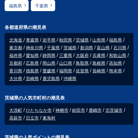
福島県
千葉県
各都道府県の潮見表
北海道
青森県
岩手県
秋田県
宮城県
山形県
福島県
東京都
神奈川県
千葉県
茨城県
新潟県
富山県
石川県
福井県
愛知県
静岡県
三重県
大阪府
兵庫県
和歌山県
京都府
広島県
岡山県
山口県
鳥取県
島根県
高知県
香川県
徳島県
愛媛県
福岡県
佐賀県
長崎県
熊本県
大分県
宮崎県
鹿児島県
沖縄県
茨城県の人気市町村の潮見表
大洗町
ひたちなか市
神栖市
鉾田市
鹿嶋市
北茨城市
高萩市
日立市
東海村
茨城県の人気ポイントの潮見表