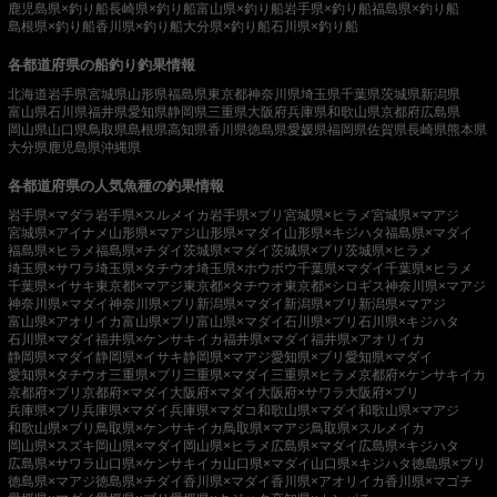
鹿児島県×釣り船
長崎県×釣り船
富山県×釣り船
岩手県×釣り船
福島県×釣り船
島根県×釣り船
香川県×釣り船
大分県×釣り船
石川県×釣り船
各都道府県の船釣り釣果情報
北海道
岩手県
宮城県
山形県
福島県
東京都
神奈川県
埼玉県
千葉県
茨城県
新潟県
富山県
石川県
福井県
愛知県
静岡県
三重県
大阪府
兵庫県
和歌山県
京都府
広島県
岡山県
山口県
鳥取県
島根県
高知県
香川県
徳島県
愛媛県
福岡県
佐賀県
長崎県
熊本県
大分県
鹿児島県
沖縄県
各都道府県の人気魚種の釣果情報
岩手県×マダラ
岩手県×スルメイカ
岩手県×ブリ
宮城県×ヒラメ
宮城県×マアジ
宮城県×アイナメ
山形県×マアジ
山形県×マダイ
山形県×キジハタ
福島県×マダイ
福島県×ヒラメ
福島県×チダイ
茨城県×マダイ
茨城県×ブリ
茨城県×ヒラメ
埼玉県×サワラ
埼玉県×タチウオ
埼玉県×ホウボウ
千葉県×マダイ
千葉県×ヒラメ
千葉県×イサキ
東京都×マアジ
東京都×タチウオ
東京都×シロギス
神奈川県×マアジ
神奈川県×マダイ
神奈川県×ブリ
新潟県×マダイ
新潟県×ブリ
新潟県×マアジ
富山県×アオリイカ
富山県×ブリ
富山県×マダイ
石川県×ブリ
石川県×キジハタ
石川県×マダイ
福井県×ケンサキイカ
福井県×マダイ
福井県×アオリイカ
静岡県×マダイ
静岡県×イサキ
静岡県×マアジ
愛知県×ブリ
愛知県×マダイ
愛知県×タチウオ
三重県×ブリ
三重県×マダイ
三重県×ヒラメ
京都府×ケンサキイカ
京都府×ブリ
京都府×マダイ
大阪府×マダイ
大阪府×サワラ
大阪府×ブリ
兵庫県×ブリ
兵庫県×マダイ
兵庫県×マダコ
和歌山県×マダイ
和歌山県×マアジ
和歌山県×ブリ
鳥取県×ケンサキイカ
鳥取県×マアジ
鳥取県×スルメイカ
岡山県×スズキ
岡山県×マダイ
岡山県×ヒラメ
広島県×マダイ
広島県×キジハタ
広島県×サワラ
山口県×ケンサキイカ
山口県×マダイ
山口県×キジハタ
徳島県×ブリ
徳島県×マアジ
徳島県×チダイ
香川県×マダイ
香川県×アオリイカ
香川県×マゴチ