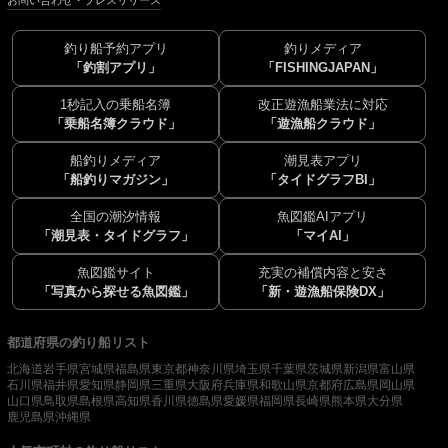
釣り船予約アプリ
釣りメディア
「釣割アプリ」
「FISHINGJAPAN」
1秒記入の乗船名簿
改正遊漁船業法に対応
「乗船名簿クラウド」
「遊漁船クラウド」
船釣りメディア
潮見表アプリ
「船釣りマガジン」
「タイドグラフBI」
全国の潮汐情報
魚図鑑AIアプリ
「潮見表・タイドグラフ」
「マイAI」
魚図鑑サイト
充実の補償内容と安さ
「写真から探せる魚図鑑」
「新・遊漁船保険DX」
都道府県の釣り船リスト
北海道
岩手県
宮城県
福島県
東京都
神奈川県
埼玉県
千葉県
茨城県
新潟県
富山県
石川県
福井県
愛知県
静岡県
三重県
大阪府
兵庫県
和歌山県
京都府
広島県
岡山県
山口県
鳥取県
島根県
高知県
香川県
徳島県
愛媛県
福岡県
長崎県
熊本県
大分県
鹿児島県
沖縄県