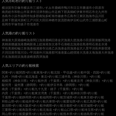
人気市町村の釣り船リスト
横須賀市
宗像市
横浜市
三浦市
いすみ市
鹿嶋市
鴨川市
日立市
勝浦市
小田原市
南房総市
和歌山市
富津市
沼津市
館山市
足柄下郡真鶴町
伊東市
明石市
北九州市
糸島市
小浜市
福岡市
知多郡南知多町
旭市
鎌倉市
広島市
江東区
熱海市
品川区
足柄下郡湯河原町
江戸川区
大田区
神栖市
賀茂郡南伊豆町
山武市
三浦郡葉山町
長岡市
平塚市
銚子市
境港市
人気港の釣り船リスト
神湊港
大原港
鐘崎漁港
間口漁港
鹿嶋旧港
金沢漁港
久慈漁港
小田原新港
飯岡漁港
真鶴港
腰越漁港
鹿嶋新港
上総湊港
加太港
手石港
岐志漁港
佐島港
明石港
走水港
宇佐美港
松輪江奈漁港
福浦港
寺泊港
乙浜漁港
金田漁港
金沢八景平潟
長井新宿港
片貝旧港
市堀川沿い
平潟港
外川漁港
那珂湊港
葉山鐙摺港
大洗港
太海漁港
大井漁港
片名漁港
姪浜漁港
波崎港
西津漁港
人気エリアの釣り船検索
関東×釣り船
関西×釣り船
東海×釣り船
北陸・甲信越×釣り船
中国・四国×釣り船
九州・沖縄×釣り船
北海道・東北×釣り船
三浦半島（神奈川県）×釣り船
相模湾（神奈川県）×釣り船
外房（千葉県）×釣り船
東京湾（神奈川県）×釣り船
駿河湾・遠州灘（静岡県）×釣り船
伊豆半島（静岡県）×釣り船
南房（千葉県）×釣り船
九十九里・銚子（千葉県）×釣り船
内房（千葉県）×釣り船
東京湾奥（千葉県）×釣り船
神奈川県×釣り船
千葉県×釣り船
静岡県×釣り船
福岡県×釣り船
茨城県×釣り船
東京都×釣り船
和歌山県×釣り船
福井県×釣り船
兵庫県×釣り船
愛知県×釣り船
広島県×釣り船
新潟県×釣り船
大阪府×釣り船
沖縄県×釣り船
京都府×釣り船
宮城県×釣り船
三重県×釣り船
鳥取県×釣り船
北海道 ×釣り船
山口県×釣り船
埼玉県×釣り船
岡山県×釣り船
愛媛県×釣り船
高知県×釣り船
熊本県×釣り船
徳島県×釣り船