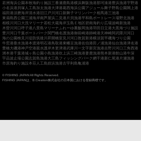
若洲海浜公園
本牧海釣り施設
三番瀬
鹿島港
横浜
舞阪漁港
那珂湊港
豊浜漁港
宇野港
小名浜港
貝塚人工島
加太漁港
大津港
葛西海浜公園
アジュール舞子
野島公園
閖上港
福田港
須磨海岸
清水港
旧江戸川河口
新舞子マリンパーク
相馬港
三池港
東扇島西公園
三浦海岸
南芦屋浜
二見港
片貝漁港
平和島ボートレース場
野北漁港
相模川河口
大洗マリーナ
若松
大蔵海岸
玉島Ｅ地区
碧南海釣り広場
波崎新漁港
木曽川河口
呼子港
八景島マリーナ
ふれーゆ裏
飯岡漁港
羽田
日立港
大黒海づり施設
豊川河口
千葉ポートパーク
関門橋
名護漁港
御前崎港
師崎港
天神崎
阿武隈川河口
海の公園
検見川堤防
筑後川昇開橋
室見川河口
敦賀新港
横須賀
平磯海づり公園
牛窓港
垂水漁港
本渡港
明石港
鳥取港
東幡豆漁港
佐伯港
田ノ浦漁港
仙台漁港
津名港
豊橋
大磯港
神戸空港親水護岸
木更津港
武庫川一文字
新宮漁港
吉野川河口
三角西港
洲本港
千葉港
城ヶ島公園
小島漁港
吹上浜
三崎漁港
妻鹿漁港
熊本新港
館山港
牛深
宇品波止場公園
志賀島漁港
大三島フィッシングパーク
網干港
新仁尾港
片瀬漁港
市原海釣り施設
本荘人工島
姪浜漁港
古宇利島
亀浦港
© FISHING JAPAN All Rights Reserved.
FISHING JAPANは、B.Creation株式会社の日本国における登録商標です。