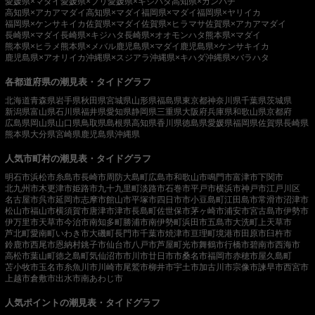
愛媛県×マダイ
愛媛県×ブリ
愛媛県×キジハタ
高知県×カンパチ
高知県×アカアマダイ
高知県×マダイ
福岡県×マダイ
福岡県×ヤリイカ
福岡県×ケンサキイカ
佐賀県×マダイ
佐賀県×ヒラマサ
佐賀県×アカアマダイ
長崎県×マダイ
長崎県×キジハタ
長崎県×オオモンハタ
熊本県×マダイ
熊本県×ヒラメ
熊本県×メバル
鹿児島県×マダイ
鹿児島県×ケンサキイカ
鹿児島県×アオリイカ
沖縄県×スジアラ
沖縄県×キハダ
沖縄県×バラハタ
各都道府県の潮見表・タイドグラフ
北海道
青森県
岩手県
秋田県
宮城県
山形県
福島県
東京都
神奈川県
千葉県
茨城県
新潟県
富山県
石川県
福井県
愛知県
静岡県
三重県
大阪府
兵庫県
和歌山県
京都府
広島県
岡山県
山口県
鳥取県
島根県
高知県
香川県
徳島県
愛媛県
福岡県
佐賀県
長崎県
熊本県
大分県
宮崎県
鹿児島県
沖縄県
人気市町村の潮見表・タイドグラフ
明石市
浜松市
糸島市
長崎市
周防大島町
広島市
和歌山市
鳴門市
富津市
下関市
北九州市
木更津市
姫路市
九十九里町
淡路市
石巻市
平戸市
横浜市
神戸市
江戸川区
名古屋市
呉市
延岡市
志摩市
館山市
平塚市
四日市市
小豆島町
江田島市
常滑市
沼津市
松山市
福山市
横須賀市
唐津市
津市
長島町
佐世保市
茅ヶ崎市
浦安市
宮古島市
伊勢市
伊万里市
天草市
今治市
南知多町
勝浦市
南伊勢町
浜田市
五島市
大洗町
上天草市
芦北町
愛南町
いわき市
大磯町
長門市
千葉市
焼津市
亘理町
境港市
田原市
臼杵市
鈴鹿市
西尾市
恩納村
銚子市
仙台市
八戸市
芦屋町
光市
舞鶴市
行橋市
碧南市
西海市
高松市
葉山町
徳之島町
気仙沼市
市川市
廿日市市
桑名市
福岡市
赤穂市
屋久島町
苫小牧市
玉名市
糸魚川市
川崎市
尾鷲市
柳井市
宇土市
加古川市
宗像市
諫早市
西宮市
上越市
倉敷市
出水市
南あわじ市
人気ポイントの潮見表・タイドグラフ