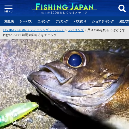
釣りが100倍楽しくなるメディア
潮見表
シーバス
エギング
アジング
バス釣り
ショアジギング
結び方
FISHING JAPAN（フィッシングジャパン）
メバリング
尺メバルを釣るにはどうす
ればいいの？時期や釣り方をチェック