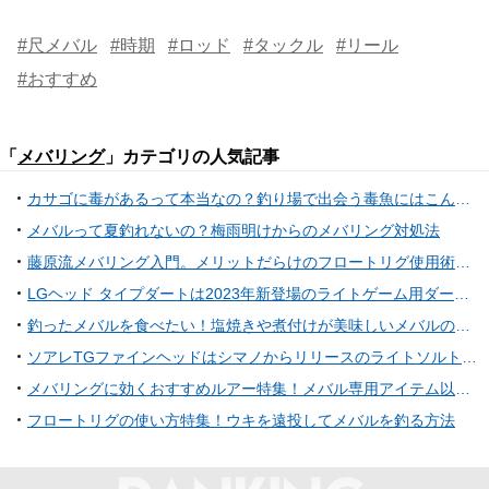
#尺メバル
#時期
#ロッド
#タックル
#リール
#おすすめ
「
メバリング
」カテゴリの人気記事
カサゴに毒があるって本当なの？釣り場で出会う毒魚にはこんなものが！
メバルって夏釣れないの？梅雨明けからのメバリング対処法
藤原流メバリング入門。メリットだらけのフロートリグ使用術大公開
LGヘッド タイプダートは2023年新登場のライトゲーム用ダートジグヘッド！
釣ったメバルを食べたい！塩焼きや煮付けが美味しいメバルの締め方・釣り方をチェック
ソアレTGファインヘッドはシマノからリリースのライトソルトゲーム用ジグヘッド！
メバリングに効くおすすめルアー特集！メバル専用アイテム以外にも大注目
フロートリグの使い方特集！ウキを遠投してメバルを釣る方法