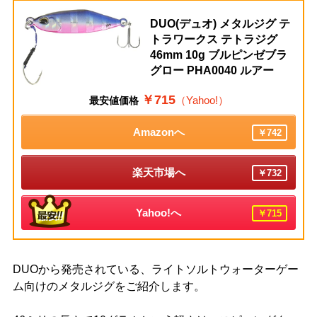
DUO(デュオ) メタルジグ テ
トラワークス テトラジグ
46mm 10g ブルピンゼブラ
グロー PHA0040 ルアー
￥715
（Yahoo!）
最安値価格
Amazonへ
￥742
楽天市場へ
￥732
Yahoo!へ
￥715
DUOから発売されている、ライトソルトウォーターゲー
ム向けのメタルジグをご紹介します。