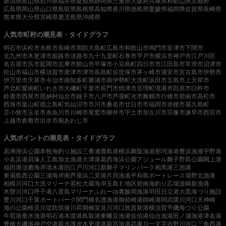
新潟県
富山県
石川県
福井県
愛知県
静岡県
三重県
大阪府
兵庫県
和歌山県
京都府
広島県
岡山県
山口県
鳥取県
島根県
高知県
香川県
徳島県
愛媛県
福岡県
佐賀県
長崎県
熊本県
大分県
宮崎県
鹿児島県
沖縄県
人気市町村の潮見表・タイドグラフ
明石市
浜松市
糸島市
長崎市
周防大島町
広島市
和歌山市
鳴門市
富津市
下関市
北九州市
木更津市
姫路市
淡路市
九十九里町
石巻市
平戸市
横浜市
神戸市
江戸川区
名古屋市
呉市
延岡市
志摩市
館山市
平塚市
小豆島町
四日市市
江田島市
常滑市
沼津市
松山市
福山市
横須賀市
唐津市
津市
長島町
佐世保市
茅ヶ崎市
浦安市
宮古島市
伊勢市
伊万里市
天草市
今治市
南知多町
勝浦市
南伊勢町
大洗町
浜田市
五島市
上天草市
芦北町
愛南町
いわき市
大磯町
千葉市
長門市
焼津市
亘理町
境港市
田原市
臼杵市
鈴鹿市
西尾市
恩納村
仙台市
銚子市
八戸市
芦屋町
光市
舞鶴市
行橋市
碧南市
高松市
西海市
葉山町
徳之島町
気仙沼市
市川市
桑名市
廿日市市
福岡市
赤穂市
屋久島町
苫小牧市
玉名市
糸魚川市
川崎市
尾鷲市
柳井市
宇土市
加古川市
宗像市
諫早市
西宮市
上越市
倉敷市
出水市
南あわじ市
人気ポイントの潮見表・タイドグラフ
若洲海浜公園
本牧海釣り施設
三番瀬
鹿島港
横浜
舞阪漁港
那珂湊港
豊浜漁港
宇野港
小名浜港
貝塚人工島
加太漁港
大津港
葛西海浜公園
アジュール舞子
野島公園
閖上港
福田港
須磨海岸
清水港
旧江戸川河口
新舞子マリンパーク
相馬港
三池港
東扇島西公園
三浦海岸
南芦屋浜
二見港
片貝漁港
平和島ボートレース場
野北漁港
相模川河口
大洗マリーナ
若松
大蔵海岸
玉島Ｅ地区
碧南海釣り広場
波崎新漁港
木曽川河口
呼子港
八景島マリーナ
ふれーゆ裏
飯岡漁港
羽田
日立港
大黒海づり施設
豊川河口
千葉ポートパーク
関門橋
名護漁港
御前崎港
師崎港
阿武隈川河口
天神崎
海の公園
検見川堤防
筑後川昇開橋
室見川河口
敦賀新港
横須賀
平磯海づり公園
牛窓港
垂水漁港
明石港
本渡港
鳥取港
東幡豆漁港
佐伯港
仙台漁港
田ノ浦漁港
津名港
豊橋
大磯港
神戸空港親水護岸
木更津港
新宮漁港
武庫川一文字
吉野川河口
三角西港