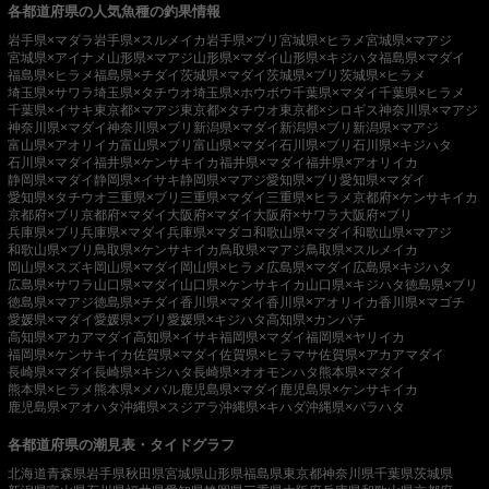
各都道府県の人気魚種の釣果情報
岩手県×マダラ
岩手県×スルメイカ
岩手県×ブリ
宮城県×ヒラメ
宮城県×マアジ
宮城県×アイナメ
山形県×マアジ
山形県×マダイ
山形県×キジハタ
福島県×マダイ
福島県×ヒラメ
福島県×チダイ
茨城県×マダイ
茨城県×ブリ
茨城県×ヒラメ
埼玉県×サワラ
埼玉県×タチウオ
埼玉県×ホウボウ
千葉県×マダイ
千葉県×ヒラメ
千葉県×イサキ
東京都×マアジ
東京都×タチウオ
東京都×シロギス
神奈川県×マアジ
神奈川県×マダイ
神奈川県×ブリ
新潟県×マダイ
新潟県×ブリ
新潟県×マアジ
富山県×アオリイカ
富山県×ブリ
富山県×マダイ
石川県×ブリ
石川県×キジハタ
石川県×マダイ
福井県×ケンサキイカ
福井県×マダイ
福井県×アオリイカ
静岡県×マダイ
静岡県×イサキ
静岡県×マアジ
愛知県×ブリ
愛知県×マダイ
愛知県×タチウオ
三重県×ブリ
三重県×マダイ
三重県×ヒラメ
京都府×ケンサキイカ
京都府×ブリ
京都府×マダイ
大阪府×マダイ
大阪府×サワラ
大阪府×ブリ
兵庫県×ブリ
兵庫県×マダイ
兵庫県×マダコ
和歌山県×マダイ
和歌山県×マアジ
和歌山県×ブリ
鳥取県×ケンサキイカ
鳥取県×マアジ
鳥取県×スルメイカ
岡山県×スズキ
岡山県×マダイ
岡山県×ヒラメ
広島県×マダイ
広島県×キジハタ
広島県×サワラ
山口県×マダイ
山口県×ケンサキイカ
山口県×キジハタ
徳島県×ブリ
徳島県×マアジ
徳島県×チダイ
香川県×マダイ
香川県×アオリイカ
香川県×マゴチ
愛媛県×マダイ
愛媛県×ブリ
愛媛県×キジハタ
高知県×カンパチ
高知県×アカアマダイ
高知県×イサキ
福岡県×マダイ
福岡県×ヤリイカ
福岡県×ケンサキイカ
佐賀県×マダイ
佐賀県×ヒラマサ
佐賀県×アカアマダイ
長崎県×マダイ
長崎県×キジハタ
長崎県×オオモンハタ
熊本県×マダイ
熊本県×ヒラメ
熊本県×メバル
鹿児島県×マダイ
鹿児島県×ケンサキイカ
鹿児島県×アオハタ
沖縄県×スジアラ
沖縄県×キハダ
沖縄県×バラハタ
各都道府県の潮見表・タイドグラフ
北海道
青森県
岩手県
秋田県
宮城県
山形県
福島県
東京都
神奈川県
千葉県
茨城県