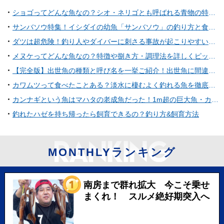
ショゴってどんな魚なの？シオ・ネリゴとも呼ばれる青物の特徴や釣り方
サンバソウ特集！イシダイの幼魚「サンバソウ」の釣り方と食べ方
ダツは超危険！釣り人やダイバーに刺さる事故が起こりやすいサヨリに似た魚
メヌケってどんな魚なの？特徴や捌き方・調理法を詳しくピックアップ
【完全版】出世魚の種類と呼び名を一挙ご紹介！出世魚に間違われやすい魚も！？
カワムツって食べたことある？淡水に棲むよく釣れる魚を徹底特集
カンナギという魚はマハタの老成魚だった！1m超の巨大魚・カンナギってどんな魚？
釣れたハゼを持ち帰ったら飼育できるの？釣り方&飼育方法
MONTHLYランキング
南房まで群れ拡大 今こそ乗せ
まくれ！ スルメ絶好期突入へ