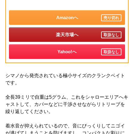
Amazonへ
売り切れ
楽天市場へ
取扱なし
Yahoo!へ
取扱なし
シマノから発売されている極小サイズのクランクベイト
です。
全長39ミリで自重は5グラム、これをシャローエリアへキ
ャストして、カバーなどに干渉させながらリトリーブを
繰り返してください。
着水音が抑えられているので、音にびっくりしてニゴイ
が逃げてしまうことを防げますし、コンパクトな割りに