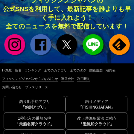
フィッシングジャパンの
公式SNSを利用して、最新記事を誰よりも早
く手に入れよう！
全てのニュースを無料で配信しています！
HOME
新着
ランキング
全てのカテゴリ
全てのタグ
閲覧履歴
潮見表
フィッシングジャパンからのお知らせ
運営会社
利用規約
お問い合わせ・プレスリリース
釣り船予約アプリ
釣りメディア
「釣割アプリ」
「FISHINGJAPAN」
1秒記入の乗船名簿
改正遊漁船業法に対応
「乗船名簿クラウド」
「遊漁船クラウド」