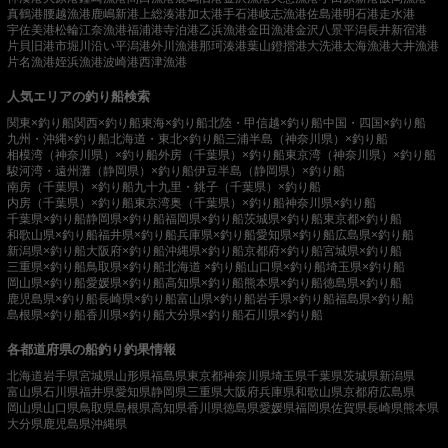
真鶴港
腰越漁港
鹿嶋新港
上総湊港
加太港
手石港
岐志漁港
佐島港
明石港
走水港
宇佐美港
松輪江奈漁港
福浦港
寺泊港
乙浜漁港
金田漁港
金沢八景平潟
長井新宿港
片貝旧港
市堀川沿い
平潟港
外川漁港
那珂湊港
葉山鐙摺港
大洗港
太海漁港
大井漁港
片名漁港
姪浜漁港
波崎港
西津漁港
人気エリアの釣り船検索
関東×釣り船
関西×釣り船
東海×釣り船
北陸・甲信越×釣り船
中国・四国×釣り船
九州・沖縄×釣り船
北海道・東北×釣り船
三浦半島（神奈川県）×釣り船
相模湾（神奈川県）×釣り船
外房（千葉県）×釣り船
東京湾（神奈川県）×釣り船
駿河湾・遠州灘（静岡県）×釣り船
伊豆半島（静岡県）×釣り船
南房（千葉県）×釣り船
九十九里・銚子（千葉県）×釣り船
内房（千葉県）×釣り船
東京湾奥（千葉県）×釣り船
神奈川県×釣り船
千葉県×釣り船
静岡県×釣り船
福岡県×釣り船
茨城県×釣り船
東京都×釣り船
和歌山県×釣り船
福井県×釣り船
兵庫県×釣り船
愛知県×釣り船
広島県×釣り船
新潟県×釣り船
大阪府×釣り船
沖縄県×釣り船
京都府×釣り船
宮城県×釣り船
三重県×釣り船
鳥取県×釣り船
北海道 ×釣り船
山口県×釣り船
埼玉県×釣り船
岡山県×釣り船
愛媛県×釣り船
高知県×釣り船
熊本県×釣り船
徳島県×釣り船
鹿児島県×釣り船
長崎県×釣り船
富山県×釣り船
岩手県×釣り船
福島県×釣り船
島根県×釣り船
香川県×釣り船
大分県×釣り船
石川県×釣り船
各都道府県の船釣り釣果情報
北海道
岩手県
宮城県
山形県
福島県
東京都
神奈川県
埼玉県
千葉県
茨城県
新潟県
富山県
石川県
福井県
愛知県
静岡県
三重県
大阪府
兵庫県
和歌山県
京都府
広島県
岡山県
山口県
鳥取県
島根県
高知県
香川県
徳島県
愛媛県
福岡県
佐賀県
長崎県
熊本県
大分県
鹿児島県
沖縄県