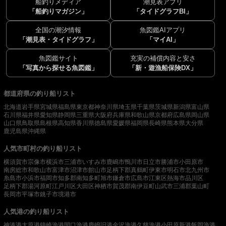
船釣りメディア
潮見表アプリ
「船釣りマガジン」
「タイドグラフBI」
全国の潮汐情報
魚図鑑AIアプリ
「潮見表・タイドグラフ」
「マイAI」
魚図鑑サイト
充実の補償内容と安さ
「写真から探せる魚図鑑」
「新・遊漁船保険DX」
都道府県の釣り船リスト
北海道
岩手県
宮城県
福島県
東京都
神奈川県
埼玉県
千葉県
茨城県
新潟県
富山県
石川県
福井県
愛知県
静岡県
三重県
大阪府
兵庫県
和歌山県
京都府
広島県
岡山県
山口県
鳥取県
島根県
高知県
香川県
徳島県
愛媛県
福岡県
長崎県
熊本県
大分県
鹿児島県
沖縄県
人気市町村の釣り船リスト
横須賀市
宗像市
横浜市
三浦市
いすみ市
鹿嶋市
鴨川市
日立市
勝浦市
小田原市
南房総市
和歌山市
富津市
沼津市
館山市
足柄下郡真鶴町
伊東市
明石市
北九州市
糸島市
小浜市
福岡市
知多郡南知多町
旭市
鎌倉市
広島市
江東区
熱海市
品川区
足柄下郡湯河原町
江戸川区
大田区
神栖市
賀茂郡南伊豆町
山武市
三浦郡葉山町
長岡市
平塚市
銚子市
境港市
人気港の釣り船リスト
神湊港
大原港
鐘崎漁港
間口漁港
鹿嶋旧港
金沢漁港
久慈漁港
小田原新港
飯岡漁港