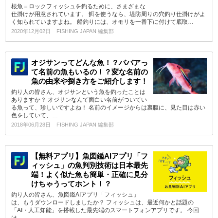
根魚＝ロックフィッシュを釣るために、さまざまな
仕掛けが用意されています。 餌を使うなら、堤防周りの穴釣り仕掛けがよ
く知られていますよね。 船釣りには、オモリを一番下に付けて底取…
2020年12月02日
FISHING JAPAN 編集部
オジサンってどんな魚！？ババアっ
て名前の魚もいるの！？変な名前の
魚の由来や捌き方をご紹介します！
釣り人の皆さん、オジサンという魚を釣ったことは
ありますか？ オジサンなんて面白い名前がついてい
る魚って、珍しいですよね！ 名前のイメージからは裏腹に、見た目は赤い
色をしていて、…
2018年06月28日
FISHING JAPAN 編集部
【無料アプリ】魚図鑑AIアプリ「フ
ィッシュ」の魚判別技術は日本最先
端！よく似た魚も簡単・正確に見分
けちゃうってホント！？
釣り人の皆さん、魚図鑑AIアプリ「フィッシュ」
は、もうダウンロードしましたか？ フィッシュは、最近何かと話題の
「AI・人工知能」を搭載した最先端のスマートフォンアプリです。 今回