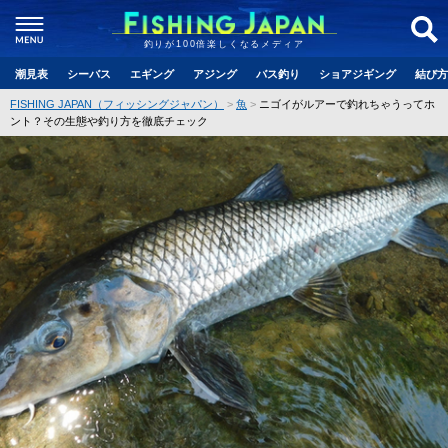
釣りが100倍楽しくなるメディア
潮見表
シーバス
エギング
アジング
バス釣り
ショアジギング
結び方
FISHING JAPAN（フィッシングジャパン）
魚
ニゴイがルアーで釣れちゃうってホ
ント？その生態や釣り方を徹底チェック