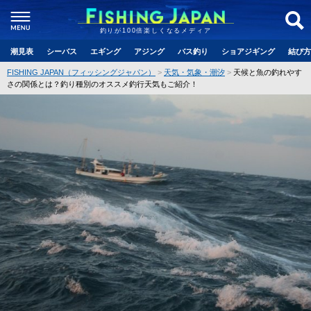
釣りが100倍楽しくなるメディア
潮見表
シーバス
エギング
アジング
バス釣り
ショアジギング
結び方
FISHING JAPAN（フィッシングジャパン）
天気・気象・潮汐
天候と魚の釣れやす
さの関係とは？釣り種別のオススメ釣行天気もご紹介！