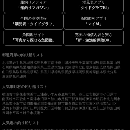
船釣りメディア
潮見表アプリ
「船釣りマガジン」
「タイドグラフBI」
全国の潮汐情報
魚図鑑AIアプリ
「潮見表・タイドグラフ」
「マイAI」
魚図鑑サイト
充実の補償内容と安さ
「写真から探せる魚図鑑」
「新・遊漁船保険DX」
都道府県の釣り船リスト
北海道
岩手県
宮城県
福島県
東京都
神奈川県
埼玉県
千葉県
茨城県
新潟県
富山県
石川県
福井県
愛知県
静岡県
三重県
大阪府
兵庫県
和歌山県
京都府
広島県
岡山県
山口県
鳥取県
島根県
高知県
香川県
徳島県
愛媛県
福岡県
長崎県
熊本県
大分県
鹿児島県
沖縄県
人気市町村の釣り船リスト
横須賀市
宗像市
横浜市
三浦市
いすみ市
鹿嶋市
鴨川市
日立市
勝浦市
小田原市
南房総市
和歌山市
富津市
沼津市
館山市
足柄下郡真鶴町
伊東市
明石市
北九州市
糸島市
小浜市
福岡市
知多郡南知多町
旭市
鎌倉市
広島市
江東区
熱海市
品川区
足柄下郡湯河原町
江戸川区
大田区
神栖市
賀茂郡南伊豆町
山武市
三浦郡葉山町
長岡市
平塚市
銚子市
境港市
人気港の釣り船リスト