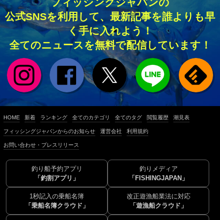
フィッシングジャパンの
公式SNSを利用して、最新記事を誰よりも早
く手に入れよう！
全てのニュースを無料で配信しています！
HOME
新着
ランキング
全てのカテゴリ
全てのタグ
閲覧履歴
潮見表
フィッシングジャパンからのお知らせ
運営会社
利用規約
お問い合わせ・プレスリリース
釣り船予約アプリ
釣りメディア
「釣割アプリ」
「FISHINGJAPAN」
1秒記入の乗船名簿
改正遊漁船業法に対応
「乗船名簿クラウド」
「遊漁船クラウド」