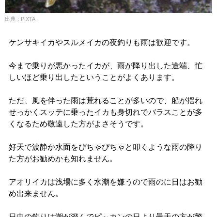
出典：PIXTA
ケンサキイカやスルメイカの夜釣りも雨は歓迎です。
今まで乗りが悪かったイカが、雨が降り出した途端、忙
しいほど乗り出したということがよくあります。
ただ、風を伴った雨は荒れることが多いので、船が揺れ
せっかくスッテに乗ったイカも身切れでバラスことが多
くなるため敬遠した方がよさそうです。
好天で波静か水面をぴちゃぴちゃと叩くような雨の降り
た方がお勧めかも知れません。
アオリイカは浅場に多く水潮を嫌うので雨のに日はお勧
め出来ません。
日中の釣りは潮が澄んでピ～カンの日より曇天の方が警