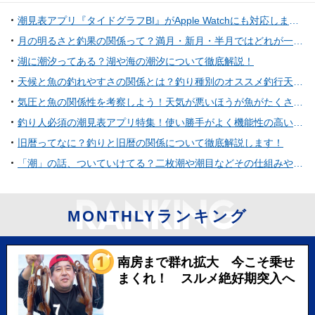
潮見表アプリ『タイドグラフBI』がApple Watchにも対応しました！より便利に使える裏技も紹介！
月の明るさと釣果の関係って？満月・新月・半月ではどれが一番釣りに向いてる？
湖に潮汐ってある？湖や海の潮汐について徹底解説！
天候と魚の釣れやすさの関係とは？釣り種別のオススメ釣行天気もご紹介！
気圧と魚の関係性を考察しよう！天気が悪いほうが魚がたくさん釣れるってホント？
釣り人必須の潮見表アプリ特集！使い勝手がよく機能性の高いものを選ぼう
旧暦ってなに？釣りと旧暦の関係について徹底解説します！
「潮」の話、ついていけてる？二枚潮や潮目などその仕組みや意味を徹底解説！
MONTHLYランキング
南房まで群れ拡大 今こそ乗せ
まくれ！ スルメ絶好期突入へ