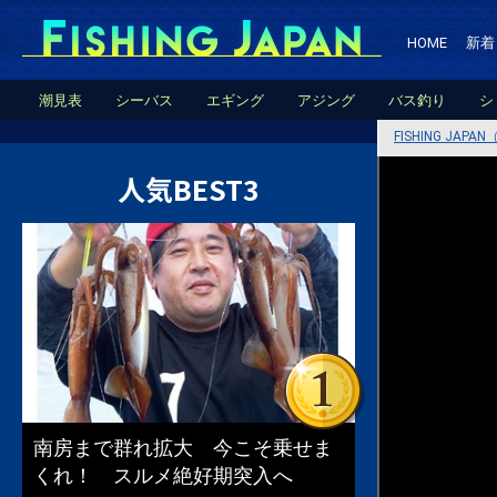
HOME
新着
潮見表
シーバス
エギング
アジング
バス釣り
シ
FISHING JA
人気BEST3
南房まで群れ拡大 今こそ乗せま
くれ！ スルメ絶好期突入へ