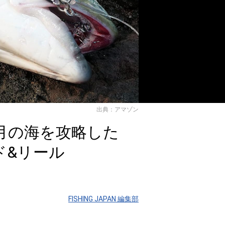
出典：アマゾン
月の海を攻略した
ド&リール
FISHING JAPAN 編集部