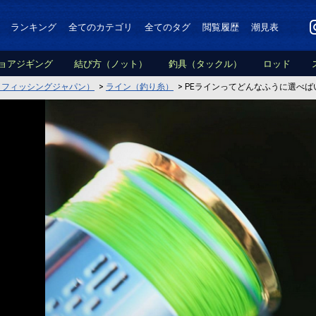
ランキング
全てのカテゴリ
全てのタグ
閲覧履歴
潮見表
ョアジギング
結び方（ノット）
釣具（タックル）
ロッド
PAN（フィッシングジャパン）
>
ライン（釣り糸）
>
PEラインってどんなふうに選べ