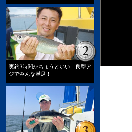
実釣3時間がちょうどいい 良型ア
ジでみんな満足！