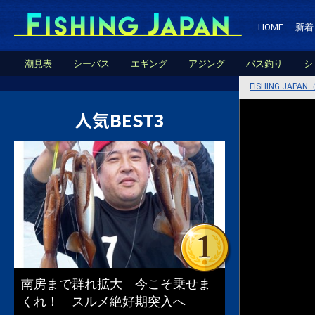
HOME
新着
潮見表
シーバス
エギング
アジング
バス釣り
シ
FISHING JA
人気BEST3
南房まで群れ拡大 今こそ乗せま
くれ！ スルメ絶好期突入へ