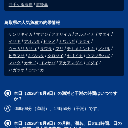
井手ケ浜海岸
尾後鼻
鳥取県の人気魚種の釣果情報
ケンサキイカ
マアジ
アオリイカ
スルメイカ
マダイ
イサキ
アオハタ
ヒラメ
カワハギ
キダイ
ウッカリカサゴ
サワラ
ブリ
チカメキントキ
メバル
ヒラマサ
キジハタ
クロソイ
ヤリイカ
ウマヅラハギ
マハタ
カサゴ
ゴマサバ
アカアマダイ
メダイ
ハガツオ
コウイカ
本日（2026年8月9日）の満潮と干潮の時間はいつです
か？
09時09分（満潮）、17時59分（干潮）です。
本日（2026年8月9日）の月齢、潮名、日の出時間、日の