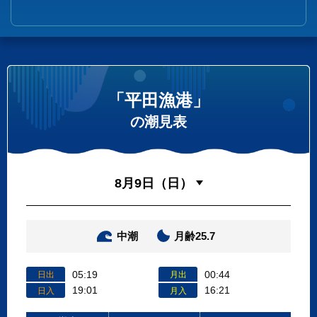
「平田漁港」
の潮見表
中潮
月齢25.7
05:19
00:44
日出
月出
19:01
16:21
日入
月入