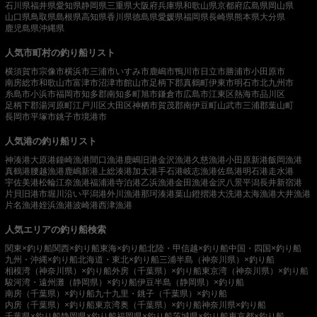
石川県
福井県
愛知県
静岡県
三重県
大阪府
兵庫県
和歌山県
京都府
広島県
岡山県
山口県
鳥取県
島根県
高知県
香川県
徳島県
愛媛県
福岡県
長崎県
熊本県
大分県
鹿児島県
沖縄県
人気市町村の釣り船リスト
横須賀市
宗像市
横浜市
三浦市
いすみ市
鹿嶋市
鴨川市
日立市
勝浦市
小田原市
南房総市
和歌山市
富津市
沼津市
館山市
足柄下郡真鶴町
伊東市
明石市
北九州市
糸島市
小浜市
福岡市
知多郡南知多町
旭市
鎌倉市
広島市
江東区
熱海市
品川区
足柄下郡湯河原町
江戸川区
大田区
神栖市
賀茂郡南伊豆町
山武市
三浦郡葉山町
長岡市
平塚市
銚子市
境港市
人気港の釣り船リスト
神湊港
大原港
鐘崎漁港
間口漁港
鹿嶋旧港
金沢漁港
久慈漁港
小田原新港
飯岡漁港
真鶴港
腰越漁港
鹿嶋新港
上総湊港
加太港
手石港
岐志漁港
佐島港
明石港
走水港
宇佐美港
松輪江奈漁港
福浦港
寺泊港
乙浜漁港
金田漁港
金沢八景平潟
長井新宿港
片貝旧港
市堀川沿い
平潟港
外川漁港
那珂湊港
葉山鐙摺港
大洗港
太海漁港
大井漁港
片名漁港
姪浜漁港
波崎港
西津漁港
人気エリアの釣り船検索
関東×釣り船
関西×釣り船
東海×釣り船
北陸・甲信越×釣り船
中国・四国×釣り船
九州・沖縄×釣り船
北海道・東北×釣り船
三浦半島（神奈川県）×釣り船
相模湾（神奈川県）×釣り船
外房（千葉県）×釣り船
東京湾（神奈川県）×釣り船
駿河湾・遠州灘（静岡県）×釣り船
伊豆半島（静岡県）×釣り船
南房（千葉県）×釣り船
九十九里・銚子（千葉県）×釣り船
内房（千葉県）×釣り船
東京湾奥（千葉県）×釣り船
神奈川県×釣り船
千葉県×釣り船
静岡県×釣り船
福岡県×釣り船
茨城県×釣り船
東京都×釣り船