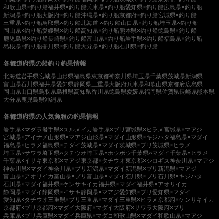
和歌山県×釣り船
福井県×釣り船
兵庫県×釣り船
愛知県×釣り船
広島県×釣り船
新潟県×釣り船
大阪府×釣り船
沖縄県×釣り船
京都府×釣り船
宮城県×釣り船
三重県×釣り船
鳥取県×釣り船
北海道 ×釣り船
山口県×釣り船
埼玉県×釣り船
岡山県×釣り船
愛媛県×釣り船
高知県×釣り船
熊本県×釣り船
徳島県×釣り船
鹿児島県×釣り船
長崎県×釣り船
富山県×釣り船
岩手県×釣り船
福島県×釣り船
島根県×釣り船
香川県×釣り船
大分県×釣り船
石川県×釣り船
各都道府県の船釣り釣果情報
北海道
岩手県
宮城県
山形県
福島県
東京都
神奈川県
埼玉県
千葉県
茨城県
新潟県
富山県
石川県
福井県
愛知県
静岡県
三重県
大阪府
兵庫県
和歌山県
京都府
広島県
岡山県
山口県
鳥取県
島根県
高知県
香川県
徳島県
愛媛県
福岡県
佐賀県
長崎県
熊本県
大分県
鹿児島県
沖縄県
各都道府県の人気魚種の釣果情報
岩手県×マダラ
岩手県×スルメイカ
岩手県×ブリ
宮城県×ヒラメ
宮城県×マアジ
宮城県×アイナメ
山形県×マアジ
山形県×マダイ
山形県×キジハタ
福島県×マダイ
福島県×ヒラメ
福島県×チダイ
茨城県×マダイ
茨城県×ブリ
茨城県×ヒラメ
埼玉県×サワラ
埼玉県×タチウオ
埼玉県×ホウボウ
千葉県×マダイ
千葉県×ヒラメ
千葉県×イサキ
東京都×マアジ
東京都×タチウオ
東京都×シロギス
神奈川県×マアジ
神奈川県×マダイ
神奈川県×ブリ
新潟県×マダイ
新潟県×ブリ
新潟県×マアジ
富山県×アオリイカ
富山県×ブリ
富山県×マダイ
石川県×ブリ
石川県×キジハタ
石川県×マダイ
福井県×ケンサキイカ
福井県×マダイ
福井県×アオリイカ
静岡県×マダイ
静岡県×イサキ
静岡県×マアジ
愛知県×ブリ
愛知県×マダイ
愛知県×タチウオ
三重県×ブリ
三重県×マダイ
三重県×ヒラメ
京都府×ケンサキイカ
京都府×ブリ
京都府×マダイ
大阪府×マダイ
大阪府×サワラ
大阪府×ブリ
兵庫県×ブリ
兵庫県×マダイ
兵庫県×マダコ
和歌山県×マダイ
和歌山県×マアジ