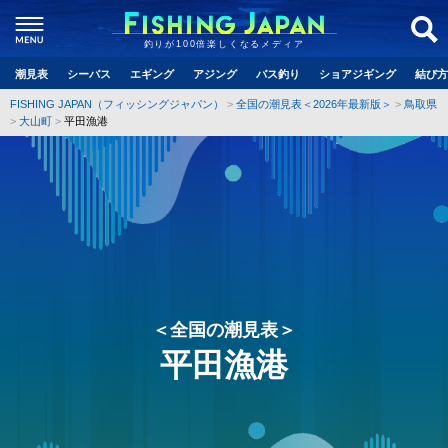
釣りが100倍楽しくなるメディア
潮見表
シーバス
エギング
アジング
バス釣り
ショアジギング
結び方
FISHING JAPAN（フィッシングジャパン）
全国の潮見表＜2026年最新版＞
鳥取県
大山町
平田漁港
＜全国の潮見表＞
平田漁港