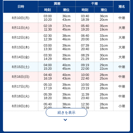
+
満潮
干潮
日時
潮名
−
時刻
潮位
時刻
潮位
03:00
36cm
03:40
36cm
8月10日(月)
中潮
10:20
43cm
18:39
20cm
02:19
37cm
05:40
35cm
8月11日(火)
大潮
11:30
45cm
19:20
19cm
02:30
38cm
06:40
33cm
8月12日(水)
大潮
12:39
46cm
20:00
18cm
03:00
39cm
07:39
31cm
8月13日(木)
大潮
13:30
46cm
20:40
18cm
03:30
39cm
08:29
30cm
8月14日(金)
大潮
14:29
46cm
21:29
20cm
04:00
40cm
09:19
29cm
8月15日(土)
中潮
15:20
45cm
22:00
22cm
04:40
40cm
10:00
28cm
8月16日(日)
中潮
16:19
43cm
22:40
25cm
05:10
39cm
10:50
28cm
8月17日(月)
中潮
17:19
40cm
23:19
28cm
05:39
39cm
11:39
28cm
8月18日(火)
中潮
18:20
38cm
23:40
31cm
05:40
38cm
12:30
28cm
8月19日(水)
小潮
20:00
36cm
23:39
34cm
続きを表示