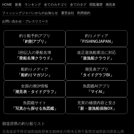
HOME
新着
ランキング
全てのカテゴリ
全てのタグ
閲覧履歴
潮見表
フィッシングジャパンからのお知らせ
運営会社
利用規約
お問い合わせ・プレスリリース
釣り船予約アプリ
釣りメディア
「釣割アプリ」
「FISHINGJAPAN」
1秒記入の乗船名簿
改正遊漁船業法に対応
「乗船名簿クラウド」
「遊漁船クラウド」
船釣りメディア
潮見表アプリ
「船釣りマガジン」
「タイドグラフBI」
全国の潮汐情報
魚図鑑AIアプリ
「潮見表・タイドグラフ」
「マイAI」
魚図鑑サイト
充実の補償内容と安さ
「写真から探せる魚図鑑」
「新・遊漁船保険DX」
都道府県の釣り船リスト
北海道
岩手県
宮城県
福島県
東京都
神奈川県
埼玉県
千葉県
茨城県
新潟県
富山県