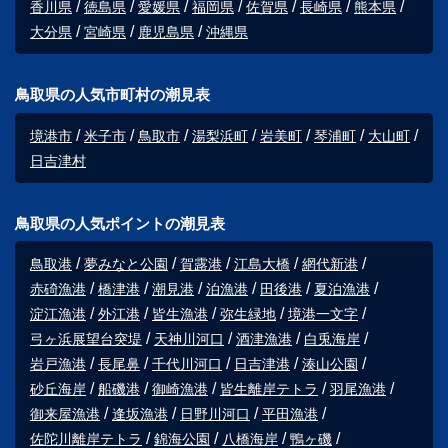
香川県
徳島県
愛媛県
福岡県
佐賀県
長崎県
熊本県
大分県
宮崎県
鹿児島県
沖縄県
鳥取県の人気市町村の潮見表
境港市
米子市
鳥取市
湯梨浜町
岩美町
琴浦町
大山町
日吉津村
鳥取県の人気ポイントの潮見表
鳥取港
夢みなと公園
賀露港
江島大橋
網代新港
赤碕漁港
橋津港
潮見港
泊漁港
田後港
夏泊漁港
淀江漁港
外江港
皆生漁港
弥生緑地
境港一文字
弓ヶ浜展望台突堤
天神川河口
酒津漁港
白兎海岸
岩戸漁港
長尾鼻
千代川河口
日吉津港
湊山公園
砂丘海岸
船磯港
御崎漁港
皆生離岸テトラ
羽尾漁港
御来屋漁港
逢坂漁港
日野川河口
平田漁港
佐陀川離岸テトラ
錦海公園
八橋海岸
鴨ヶ磯