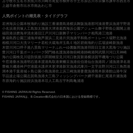
苫小牧市
玉名市
糸魚川市
川崎市
尾鷲市
柳井市
宇土市
加古川市
宗像市
諫早市
西宮市
上越市
倉敷市
出水市
南あわじ市
人気ポイントの潮見表・タイドグラフ
若洲海浜公園
本牧海釣り施設
三番瀬
鹿島港
横浜
舞阪漁港
那珂湊港
豊浜漁港
宇野港
小名浜港
貝塚人工島
加太漁港
大津港
葛西海浜公園
アジュール舞子
野島公園
閖上港
福田港
須磨海岸
清水港
旧江戸川河口
新舞子マリンパーク
相馬港
三池港
東扇島西公園
三浦海岸
南芦屋浜
二見港
片貝漁港
平和島ボートレース場
野北漁港
相模川河口
大洗マリーナ
若松
大蔵海岸
玉島Ｅ地区
碧南海釣り広場
波崎新漁港
木曽川河口
呼子港
八景島マリーナ
ふれーゆ裏
飯岡漁港
羽田
日立港
大黒海づり施設
豊川河口
千葉ポートパーク
関門橋
名護漁港
御前崎港
師崎港
阿武隈川河口
天神崎
海の公園
検見川堤防
筑後川昇開橋
室見川河口
敦賀新港
横須賀
平磯海づり公園
牛窓港
垂水漁港
明石港
本渡港
鳥取港
東幡豆漁港
佐伯港
仙台漁港
田ノ浦漁港
津名港
豊橋
大磯港
神戸空港親水護岸
木更津港
新宮漁港
武庫川一文字
吉野川河口
三角西港
洲本港
千葉港
城ヶ島公園
小島漁港
吹上浜
三崎漁港
妻鹿漁港
熊本新港
館山港
牛深
宇品波止場公園
志賀島漁港
大三島フィッシングパーク
網干港
新仁尾港
片瀬漁港
市原海釣り施設
姪浜漁港
本荘人工島
古宇利島
亀浦港
© FISHING JAPAN All Rights Reserved.
FISHING JAPANは、B.Creation株式会社の日本国における登録商標です。