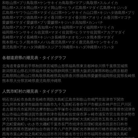
和歌山県×ブリ
鳥取県×ケンサキイカ
鳥取県×マアジ
鳥取県×スルメイカ
岡山県×スズキ
岡山県×マダイ
岡山県×ヒラメ
広島県×マダイ
広島県×キジハタ
広島県×サワラ
山口県×マダイ
山口県×ケンサキイカ
山口県×キジハタ
徳島県×ブリ
徳島県×マアジ
徳島県×チダイ
香川県×マダイ
香川県×アオリイカ
香川県×マゴチ
愛媛県×マダイ
愛媛県×ブリ
愛媛県×キジハタ
高知県×カンパチ
高知県×アカアマダイ
高知県×イサキ
福岡県×マダイ
福岡県×ヤリイカ
福岡県×ケンサキイカ
佐賀県×マダイ
佐賀県×ヒラマサ
佐賀県×アカアマダイ
長崎県×マダイ
長崎県×キジハタ
長崎県×オオモンハタ
熊本県×マダイ
熊本県×ヒラメ
熊本県×メバル
鹿児島県×マダイ
鹿児島県×ケンサキイカ
鹿児島県×アオハタ
沖縄県×スジアラ
沖縄県×キハダ
沖縄県×バラハタ
各都道府県の潮見表・タイドグラフ
北海道
青森県
岩手県
秋田県
宮城県
山形県
福島県
東京都
神奈川県
千葉県
茨城県
新潟県
富山県
石川県
福井県
愛知県
静岡県
三重県
大阪府
兵庫県
和歌山県
京都府
広島県
岡山県
山口県
鳥取県
島根県
高知県
香川県
徳島県
愛媛県
福岡県
佐賀県
長崎県
熊本県
大分県
宮崎県
鹿児島県
沖縄県
人気市町村の潮見表・タイドグラフ
明石市
浜松市
糸島市
長崎市
周防大島町
広島市
和歌山市
鳴門市
富津市
下関市
北九州市
木更津市
姫路市
淡路市
九十九里町
石巻市
平戸市
横浜市
神戸市
江戸川区
名古屋市
呉市
延岡市
志摩市
館山市
平塚市
小豆島町
四日市市
江田島市
常滑市
沼津市
松山市
福山市
横須賀市
唐津市
津市
長島町
佐世保市
茅ヶ崎市
浦安市
宮古島市
伊勢市
伊万里市
天草市
今治市
南知多町
勝浦市
南伊勢町
大洗町
浜田市
五島市
上天草市
芦北町
愛南町
いわき市
大磯町
千葉市
長門市
焼津市
亘理町
境港市
田原市
臼杵市
鈴鹿市
西尾市
恩納村
仙台市
銚子市
八戸市
芦屋町
光市
舞鶴市
行橋市
碧南市
高松市
西海市
葉山町
徳之島町
気仙沼市
市川市
桑名市
廿日市市
福岡市
赤穂市
屋久島町