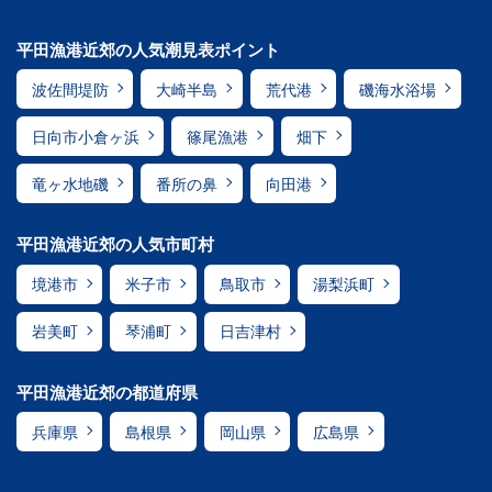
平田漁港近郊の人気潮見表ポイント
波佐間堤防
大崎半島
荒代港
磯海水浴場
日向市小倉ヶ浜
篠尾漁港
畑下
竜ヶ水地磯
番所の鼻
向田港
平田漁港近郊の人気市町村
境港市
米子市
鳥取市
湯梨浜町
岩美町
琴浦町
日吉津村
平田漁港近郊の都道府県
兵庫県
島根県
岡山県
広島県