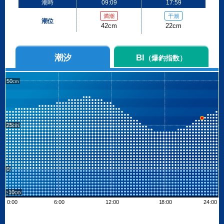
潮時
09:09
17:59
満潮
干潮
潮位
42cm
22cm
潮汐
BI
（爆釣指数）
50
25
0
-10
0:00
6:00
12:00
18:00
24:00
Leaflet
| ©
OpenStreetMap contributors