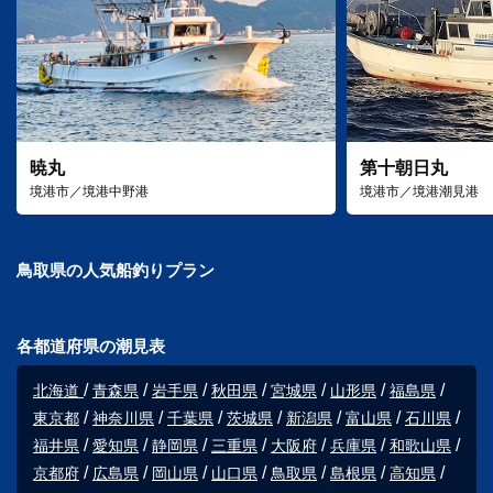
暁丸
第十朝日丸
境港市／境港中野港
境港市／境港潮見港
鳥取県の人気船釣りプラン
各都道府県の潮見表
北海道
青森県
岩手県
秋田県
宮城県
山形県
福島県
東京都
神奈川県
千葉県
茨城県
新潟県
富山県
石川県
福井県
愛知県
静岡県
三重県
大阪府
兵庫県
和歌山県
京都府
広島県
岡山県
山口県
鳥取県
島根県
高知県