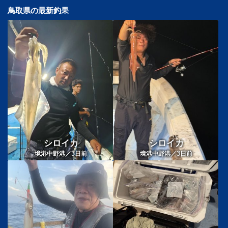
鳥取県の最新釣果
シロイカ
シロイカ
3
3
境港中野港／
日前
境港中野港／
日前