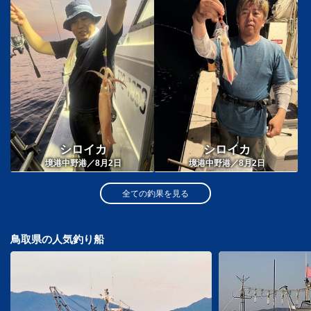
シロイカ
シロイカ
境港中野港／8月2日
境港中野港／8月2日
全ての釣果を見る
鳥取県の人気釣り船