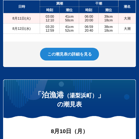
+
満潮
干潮
日時
潮名
−
時刻
潮位
時刻
潮位
03:00
41cm
06:00
39cm
8月11日(火)
大潮
12:10
50cm
20:00
18cm
03:20
41cm
06:59
38cm
8月12日(水)
大潮
12:59
52cm
20:40
18cm
この潮見表の詳細を見る
「泊漁港
」
（湯梨浜町）
の潮見表
8月10日（月）