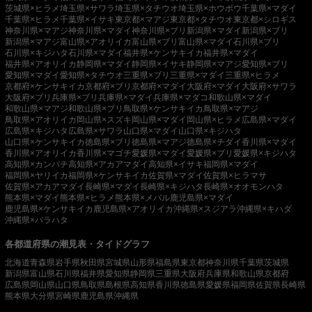
茨城県×ヒラメ
埼玉県×サワラ
埼玉県×タチウオ
埼玉県×ホウボウ
千葉県×マダイ
千葉県×ヒラメ
千葉県×イサキ
東京都×マアジ
東京都×タチウオ
東京都×シロギス
神奈川県×マアジ
神奈川県×マダイ
神奈川県×ブリ
新潟県×マダイ
新潟県×ブリ
新潟県×マアジ
富山県×アオリイカ
富山県×ブリ
富山県×マダイ
石川県×ブリ
石川県×キジハタ
石川県×マダイ
福井県×ケンサキイカ
福井県×マダイ
福井県×アオリイカ
静岡県×マダイ
静岡県×イサキ
静岡県×マアジ
愛知県×ブリ
愛知県×マダイ
愛知県×タチウオ
三重県×ブリ
三重県×マダイ
三重県×ヒラメ
京都府×ケンサキイカ
京都府×ブリ
京都府×マダイ
大阪府×マダイ
大阪府×サワラ
大阪府×ブリ
兵庫県×ブリ
兵庫県×マダイ
兵庫県×マダコ
和歌山県×マダイ
和歌山県×マアジ
和歌山県×ブリ
鳥取県×ケンサキイカ
鳥取県×マアジ
鳥取県×アオリイカ
岡山県×スズキ
岡山県×マダイ
岡山県×ヒラメ
広島県×マダイ
広島県×キジハタ
広島県×サワラ
山口県×マダイ
山口県×キジハタ
山口県×ケンサキイカ
徳島県×ブリ
徳島県×マアジ
徳島県×チダイ
香川県×マダイ
香川県×アオリイカ
香川県×マゴチ
愛媛県×マダイ
愛媛県×ブリ
愛媛県×キジハタ
高知県×カンパチ
高知県×アカアマダイ
高知県×イサキ
福岡県×マダイ
福岡県×ヤリイカ
福岡県×ケンサキイカ
佐賀県×マダイ
佐賀県×ヒラマサ
佐賀県×アカアマダイ
長崎県×マダイ
長崎県×キジハタ
長崎県×オオモンハタ
熊本県×マダイ
熊本県×ヒラメ
熊本県×メバル
鹿児島県×マダイ
鹿児島県×ケンサキイカ
鹿児島県×アオリイカ
沖縄県×スジアラ
沖縄県×キハダ
沖縄県×バラハタ
各都道府県の潮見表・タイドグラフ
北海道
青森県
岩手県
秋田県
宮城県
山形県
福島県
東京都
神奈川県
千葉県
茨城県
新潟県
富山県
石川県
福井県
愛知県
静岡県
三重県
大阪府
兵庫県
和歌山県
京都府
広島県
岡山県
山口県
鳥取県
島根県
高知県
香川県
徳島県
愛媛県
福岡県
佐賀県
長崎県
熊本県
大分県
宮崎県
鹿児島県
沖縄県