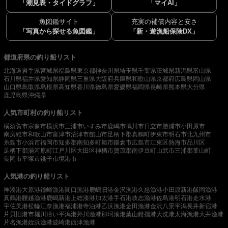
「潮見表・タイドグラフ」
「マイAI」
魚図鑑サイト
充実の補償内容と安さ
「写真から探せる魚図鑑」
「新・遊漁船保険DX」
都道府県の釣り船リスト
北海道
岩手県
宮城県
福島県
東京都
神奈川県
埼玉県
千葉県
茨城県
新潟県
富山県
石川県
福井県
愛知県
静岡県
三重県
大阪府
兵庫県
和歌山県
京都府
広島県
岡山県
山口県
鳥取県
島根県
高知県
香川県
徳島県
愛媛県
福岡県
長崎県
熊本県
大分県
鹿児島県
沖縄県
人気市町村の釣り船リスト
横須賀市
宗像市
横浜市
三浦市
いすみ市
鹿嶋市
鴨川市
日立市
勝浦市
小田原市
南房総市
和歌山市
富津市
沼津市
館山市
足柄下郡真鶴町
伊東市
明石市
北九州市
糸島市
小浜市
福岡市
知多郡南知多町
旭市
鎌倉市
広島市
江東区
熱海市
品川区
足柄下郡湯河原町
江戸川区
大田区
神栖市
賀茂郡南伊豆町
山武市
三浦郡葉山町
長岡市
平塚市
銚子市
境港市
人気港の釣り船リスト
神湊港
大原港
鐘崎漁港
間口漁港
鹿嶋旧港
金沢漁港
久慈漁港
小田原新港
飯岡漁港
真鶴港
腰越漁港
鹿嶋新港
上総湊港
加太港
手石港
岐志漁港
佐島港
明石港
走水港
宇佐美港
松輪江奈漁港
福浦港
寺泊港
乙浜漁港
金田漁港
金沢八景平潟
長井新宿港
片貝旧港
市堀川沿い
平潟港
外川漁港
那珂湊港
葉山鐙摺港
大洗港
太海漁港
大井漁港
片名漁港
姪浜漁港
波崎港
西津漁港