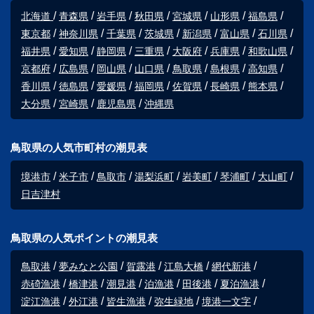
北海道
青森県
岩手県
秋田県
宮城県
山形県
福島県
東京都
神奈川県
千葉県
茨城県
新潟県
富山県
石川県
福井県
愛知県
静岡県
三重県
大阪府
兵庫県
和歌山県
京都府
広島県
岡山県
山口県
鳥取県
島根県
高知県
香川県
徳島県
愛媛県
福岡県
佐賀県
長崎県
熊本県
大分県
宮崎県
鹿児島県
沖縄県
鳥取県の人気市町村の潮見表
境港市
米子市
鳥取市
湯梨浜町
岩美町
琴浦町
大山町
日吉津村
鳥取県の人気ポイントの潮見表
鳥取港
夢みなと公園
賀露港
江島大橋
網代新港
赤碕漁港
橋津港
潮見港
泊漁港
田後港
夏泊漁港
淀江漁港
外江港
皆生漁港
弥生緑地
境港一文字