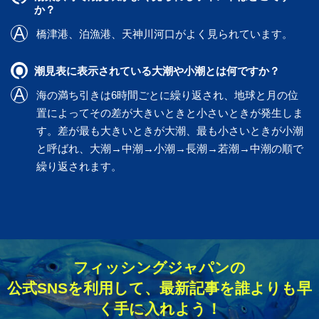
か？
橋津港
、
泊漁港
、
天神川河口
がよく見られています。
潮見表に表示されている大潮や小潮とは何ですか？
海の満ち引きは6時間ごとに繰り返され、地球と月の位
置によってその差が大きいときと小さいときが発生しま
す。差が最も大きいときが大潮、最も小さいときが小潮
と呼ばれ、大潮→中潮→小潮→長潮→若潮→中潮の順で
繰り返されます。
フィッシングジャパンの
公式SNSを利用して、最新記事を誰よりも早
く手に入れよう！