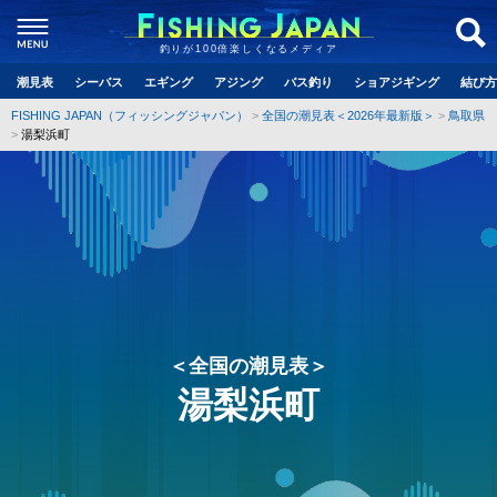
釣りが100倍楽しくなるメディア
潮見表
シーバス
エギング
アジング
バス釣り
ショアジギング
結び方
FISHING JAPAN（フィッシングジャパン）
全国の潮見表＜2026年最新版＞
鳥取県
湯梨浜町
＜全国の潮見表＞
湯梨浜町