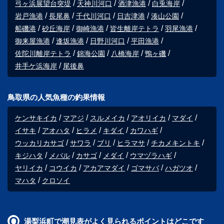
弓ヶ浜展望台突堤
天神川河口
酒津漁港
白兎海岸
岩戸漁港
長尾鼻
千代川河口
日吉津港
湊山公園
船磯港
砂丘海岸
御崎漁港
皆生離岸テトラ
羽尾漁港
御来屋漁港
逢坂漁港
日野川河口
平田漁港
佐陀川離岸テトラ
錦海公園
八橋海岸
鴨ヶ磯
井手ケ浜海岸
尾後鼻
鳥取県の人気魚種の釣果情報
ケンサキイカ
マアジ
スルメイカ
アオリイカ
マダイ
イサキ
アオハタ
ヒラメ
キダイ
カワハギ
ウッカリカサゴ
サワラ
ブリ
ヒラマサ
チカメキントキ
キジハタ
メバル
カサゴ
メダイ
ウマヅラハギ
ヤリイカ
コウイカ
アカアマダイ
ゴマサバ
ハガツオ
マハタ
クロソイ
湯梨浜町で潮見表がよく見られるポイントはどこです