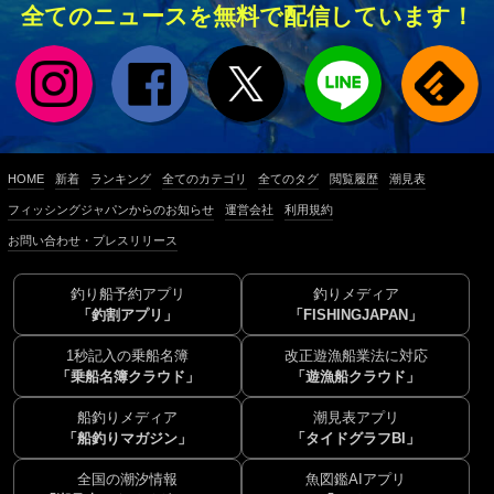
全てのニュースを無料で配信しています！
HOME
新着
ランキング
全てのカテゴリ
全てのタグ
閲覧履歴
潮見表
フィッシングジャパンからのお知らせ
運営会社
利用規約
お問い合わせ・プレスリリース
釣り船予約アプリ
釣りメディア
「釣割アプリ」
「FISHINGJAPAN」
1秒記入の乗船名簿
改正遊漁船業法に対応
「乗船名簿クラウド」
「遊漁船クラウド」
船釣りメディア
潮見表アプリ
「船釣りマガジン」
「タイドグラフBI」
全国の潮汐情報
魚図鑑AIアプリ