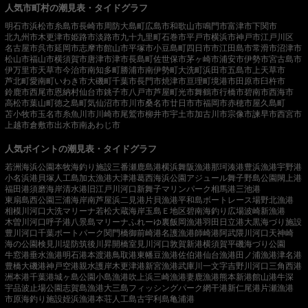
人気市町村の潮見表・タイドグラフ
明石市
浜松市
糸島市
長崎市
周防大島町
広島市
和歌山市
鳴門市
富津市
下関市
北九州市
木更津市
姫路市
淡路市
九十九里町
石巻市
平戸市
横浜市
神戸市
江戸川区
名古屋市
呉市
延岡市
志摩市
館山市
平塚市
小豆島町
四日市市
江田島市
常滑市
沼津市
松山市
福山市
横須賀市
唐津市
津市
長島町
佐世保市
茅ヶ崎市
浦安市
伊勢市
宮古島市
伊万里市
天草市
今治市
南知多町
勝浦市
南伊勢町
大洗町
浜田市
五島市
上天草市
芦北町
愛南町
いわき市
大磯町
千葉市
長門市
焼津市
亘理町
境港市
田原市
臼杵市
鈴鹿市
西尾市
恩納村
仙台市
銚子市
八戸市
芦屋町
光市
舞鶴市
行橋市
碧南市
西海市
高松市
葉山町
徳之島町
気仙沼市
市川市
桑名市
廿日市市
福岡市
赤穂市
屋久島町
苫小牧市
玉名市
糸魚川市
川崎市
尾鷲市
柳井市
宇土市
加古川市
宗像市
諫早市
西宮市
上越市
倉敷市
出水市
南あわじ市
人気ポイントの潮見表・タイドグラフ
若洲海浜公園
本牧海釣り施設
三番瀬
鹿島港
横浜
舞阪漁港
那珂湊港
豊浜漁港
宇野港
小名浜港
貝塚人工島
加太漁港
大津港
葛西海浜公園
アジュール舞子
野島公園
閖上港
福田港
須磨海岸
清水港
旧江戸川河口
新舞子マリンパーク
相馬港
三池港
東扇島西公園
三浦海岸
南芦屋浜
二見港
片貝漁港
平和島ボートレース場
野北漁港
相模川河口
大洗マリーナ
若松
大蔵海岸
玉島Ｅ地区
碧南海釣り広場
波崎新漁港
木曽川河口
呼子港
八景島マリーナ
ふれーゆ裏
飯岡漁港
羽田
日立港
大黒海づり施設
豊川河口
千葉ポートパーク
関門橋
御前崎港
名護漁港
師崎港
阿武隈川河口
天神崎
海の公園
検見川堤防
筑後川昇開橋
室見川河口
敦賀新港
横須賀
平磯海づり公園
牛窓港
垂水漁港
明石港
本渡港
鳥取港
東幡豆漁港
佐伯港
仙台漁港
田ノ浦漁港
津名港
豊橋
大磯港
神戸空港親水護岸
木更津港
新宮漁港
武庫川一文字
吉野川河口
三角西港
洲本港
千葉港
城ヶ島公園
小島漁港
吹上浜
三崎漁港
妻鹿漁港
熊本新港
館山港
牛深
宇品波止場公園
志賀島漁港
大三島フィッシングパーク
網干港
新仁尾港
片瀬漁港
市原海釣り施設
姪浜漁港
本荘人工島
古宇利島
亀浦港