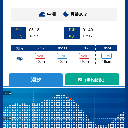
中潮
月齢26.7
05:18
01:49
日出
月出
18:59
17:17
日入
月入
潮時
02:59
05:00
11:19
19:29
満潮
干潮
満潮
干潮
潮位
40cm
40cm
49cm
18cm
潮汐
BI
（爆釣指数）
50
25