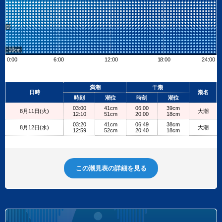
0
-10
0:00
6:00
12:00
18:00
24:00
Leaflet
| ©
OpenStreetMap contributors
+
満潮
干潮
日時
潮名
−
時刻
潮位
時刻
潮位
03:00
41cm
06:00
39cm
8月11日(火)
大潮
12:10
51cm
20:00
18cm
03:20
41cm
06:49
38cm
8月12日(水)
大潮
12:59
52cm
20:40
18cm
この潮見表の詳細を見る