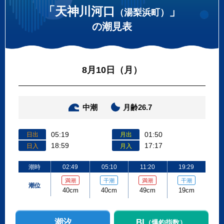
「天神川河口
」
（湯梨浜町）
の潮見表
8月10日（月）
中潮
月齢26.7
05:19
01:50
日出
月出
18:59
17:17
日入
月入
潮時
02:49
05:10
11:20
19:29
満潮
干潮
満潮
干潮
潮位
40cm
40cm
49cm
19cm
潮汐
BI
（爆釣指数）