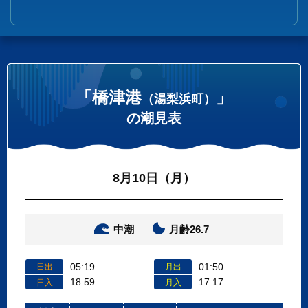
「橋津港
」
（湯梨浜町）
の潮見表
8月10日（月）
中潮
月齢26.7
05:19
01:50
日出
月出
18:59
17:17
日入
月入