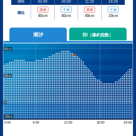
潮時
02:49
05:00
11:20
19:29
満潮
干潮
満潮
干潮
潮位
40cm
40cm
49cm
19cm
潮汐
BI
（爆釣指数）
50
25
0
-10
0:00
6:00
12:00
18:00
24:00
Leaflet
| ©
OpenStreetMap contributors