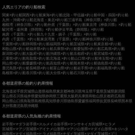
人気エリアの釣り船検索
関東×釣り船
関西×釣り船
東海×釣り船
北陸・甲信越×釣り船
中国・四国×釣り船
九州・沖縄×釣り船
北海道・東北×釣り船
三浦半島（神奈川県）×釣り船
相模湾（神奈川県）×釣り船
外房（千葉県）×釣り船
東京湾（神奈川県）×釣り船
駿河湾・遠州灘（静岡県）×釣り船
伊豆半島（静岡県）×釣り船
南房（千葉県）×釣り船
九十九里・銚子（千葉県）×釣り船
内房（千葉県）×釣り船
東京湾奥（千葉県）×釣り船
神奈川県×釣り船
千葉県×釣り船
静岡県×釣り船
福岡県×釣り船
茨城県×釣り船
東京都×釣り船
和歌山県×釣り船
福井県×釣り船
兵庫県×釣り船
愛知県×釣り船
広島県×釣り船
新潟県×釣り船
大阪府×釣り船
沖縄県×釣り船
京都府×釣り船
宮城県×釣り船
三重県×釣り船
鳥取県×釣り船
北海道 ×釣り船
山口県×釣り船
埼玉県×釣り船
岡山県×釣り船
愛媛県×釣り船
高知県×釣り船
熊本県×釣り船
徳島県×釣り船
鹿児島県×釣り船
長崎県×釣り船
富山県×釣り船
岩手県×釣り船
福島県×釣り船
島根県×釣り船
香川県×釣り船
大分県×釣り船
石川県×釣り船
各都道府県の船釣り釣果情報
北海道
岩手県
宮城県
山形県
福島県
東京都
神奈川県
埼玉県
千葉県
茨城県
新潟県
富山県
石川県
福井県
愛知県
静岡県
三重県
大阪府
兵庫県
和歌山県
京都府
広島県
岡山県
山口県
鳥取県
島根県
高知県
香川県
徳島県
愛媛県
福岡県
佐賀県
長崎県
熊本県
大分県
鹿児島県
沖縄県
各都道府県の人気魚種の釣果情報
岩手県×マダラ
岩手県×スルメイカ
岩手県×ケンサキイカ
宮城県×ヒラメ
宮城県×マアジ
宮城県×アイナメ
山形県×マアジ
山形県×マダイ
山形県×キジハタ
福島県×マダイ
福島県×ヒラメ
福島県×チダイ
茨城県×マダイ
茨城県×ブリ