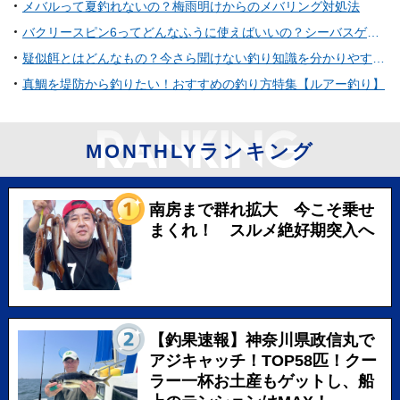
メバルって夏釣れないの？梅雨明けからのメバリング対処法
バクリースピン6ってどんなふうに使えばいいの？シーバスゲーム用スピンテールジグ
疑似餌とはどんなもの？今さら聞けない釣り知識を分かりやすく解説
真鯛を堤防から釣りたい！おすすめの釣り方特集【ルアー釣り】
MONTHLYランキング
南房まで群れ拡大 今こそ乗せ
まくれ！ スルメ絶好期突入へ
【釣果速報】神奈川県政信丸で
アジキャッチ！TOP58匹！クー
ラー一杯お土産もゲットし、船