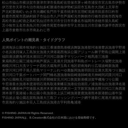
松山市
福山市
横須賀市
唐津市
津市
長島町
佐世保市
茅ヶ崎市
浦安市
宮古島市
伊勢市
伊万里市
天草市
今治市
南知多町
勝浦市
南伊勢町
浜田市
五島市
大洗町
上天草市
芦北町
愛南町
いわき市
大磯町
長門市
千葉市
焼津市
亘理町
境港市
田原市
臼杵市
鈴鹿市
西尾市
恩納村
銚子市
仙台市
八戸市
芦屋町
光市
舞鶴市
行橋市
碧南市
西海市
高松市
葉山町
徳之島町
気仙沼市
市川市
廿日市市
桑名市
福岡市
赤穂市
屋久島町
苫小牧市
玉名市
糸魚川市
川崎市
尾鷲市
柳井市
宇土市
加古川市
宗像市
諫早市
西宮市
上越市
倉敷市
出水市
南あわじ市
人気ポイントの潮見表・タイドグラフ
若洲海浜公園
本牧海釣り施設
三番瀬
鹿島港
横浜
舞阪漁港
那珂湊港
豊浜漁港
宇野港
小名浜港
貝塚人工島
加太漁港
大津港
葛西海浜公園
アジュール舞子
野島公園
閖上港
福田港
須磨海岸
清水港
旧江戸川河口
新舞子マリンパーク
相馬港
三池港
東扇島西公園
三浦海岸
南芦屋浜
二見港
片貝漁港
平和島ボートレース場
野北漁港
相模川河口
大洗マリーナ
若松
大蔵海岸
玉島Ｅ地区
碧南海釣り広場
波崎新漁港
木曽川河口
呼子港
八景島マリーナ
ふれーゆ裏
飯岡漁港
羽田
日立港
大黒海づり施設
豊川河口
千葉ポートパーク
関門橋
名護漁港
御前崎港
師崎港
天神崎
阿武隈川河口
海の公園
検見川堤防
筑後川昇開橋
室見川河口
敦賀新港
横須賀
平磯海づり公園
牛窓港
垂水漁港
本渡港
明石港
鳥取港
東幡豆漁港
佐伯港
田ノ浦漁港
仙台漁港
津名港
豊橋
大磯港
神戸空港親水護岸
木更津港
武庫川一文字
新宮漁港
吉野川河口
三角西港
洲本港
千葉港
城ヶ島公園
小島漁港
吹上浜
三崎漁港
妻鹿漁港
熊本新港
館山港
牛深
宇品波止場公園
志賀島漁港
大三島フィッシングパーク
網干港
新仁尾港
片瀬漁港
市原海釣り施設
本荘人工島
姪浜漁港
古宇利島
亀浦港
© FISHING JAPAN All Rights Reserved.
FISHING JAPANは、B.Creation株式会社の日本国における登録商標です。