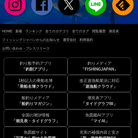
HOME
新着
ランキング
全てのカテゴリ
全てのタグ
閲覧履歴
潮見表
フィッシングジャパンからのお知らせ
運営会社
利用規約
お問い合わせ・プレスリリース
釣り船予約アプリ
釣りメディア
「釣割アプリ」
「FISHINGJAPAN」
1秒記入の乗船名簿
改正遊漁船業法に対応
「乗船名簿クラウド」
「遊漁船クラウド」
船釣りメディア
潮見表アプリ
「船釣りマガジン」
「タイドグラフBI」
全国の潮汐情報
魚図鑑AIアプリ
「潮見表・タイドグラフ」
「マイAI」
魚図鑑サイト
充実の補償内容と安さ