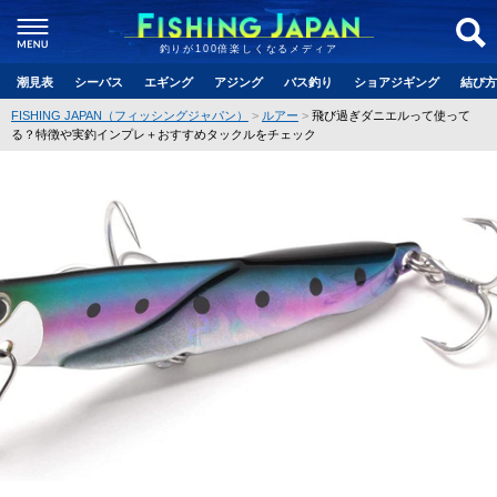
釣りが100倍楽しくなるメディア
潮見表
シーバス
エギング
アジング
バス釣り
ショアジギング
結び方
FISHING JAPAN（フィッシングジャパン）
ルアー
飛び過ぎダニエルって使って
る？特徴や実釣インプレ＋おすすめタックルをチェック