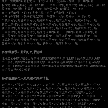
九州・沖縄×釣り船
北海道・東北×釣り船
三浦半島（神奈川県）×釣り船
相模湾（神奈川県）×釣り船
外房（千葉県）×釣り船
東京湾（神奈川県）×釣り船
駿河湾・遠州灘（静岡県）×釣り船
伊豆半島（静岡県）×釣り船
南房（千葉県）×釣り船
九十九里・銚子（千葉県）×釣り船
内房（千葉県）×釣り船
東京湾奥（千葉県）×釣り船
神奈川県×釣り船
千葉県×釣り船
静岡県×釣り船
福岡県×釣り船
茨城県×釣り船
東京都×釣り船
和歌山県×釣り船
福井県×釣り船
兵庫県×釣り船
愛知県×釣り船
広島県×釣り船
新潟県×釣り船
大阪府×釣り船
沖縄県×釣り船
京都府×釣り船
宮城県×釣り船
三重県×釣り船
鳥取県×釣り船
北海道 ×釣り船
山口県×釣り船
埼玉県×釣り船
岡山県×釣り船
愛媛県×釣り船
高知県×釣り船
熊本県×釣り船
徳島県×釣り船
鹿児島県×釣り船
長崎県×釣り船
富山県×釣り船
岩手県×釣り船
福島県×釣り船
島根県×釣り船
香川県×釣り船
大分県×釣り船
石川県×釣り船
各都道府県の船釣り釣果情報
北海道
岩手県
宮城県
山形県
福島県
東京都
神奈川県
埼玉県
千葉県
茨城県
新潟県
富山県
石川県
福井県
愛知県
静岡県
三重県
大阪府
兵庫県
和歌山県
京都府
広島県
岡山県
山口県
鳥取県
島根県
高知県
香川県
徳島県
愛媛県
福岡県
佐賀県
長崎県
熊本県
大分県
鹿児島県
沖縄県
各都道府県の人気魚種の釣果情報
岩手県×マダラ
岩手県×スルメイカ
岩手県×ブリ
宮城県×ヒラメ
宮城県×マアジ
宮城県×アイナメ
山形県×マアジ
山形県×マダイ
山形県×キジハタ
福島県×マダイ
福島県×ヒラメ
福島県×チダイ
茨城県×マダイ
茨城県×ブリ
茨城県×ヒラメ
埼玉県×サワラ
埼玉県×タチウオ
埼玉県×ホウボウ
千葉県×マダイ
千葉県×ヒラメ
千葉県×イサキ
東京都×マアジ
東京都×タチウオ
東京都×シロギス
神奈川県×マアジ
神奈川県×マダイ
神奈川県×ブリ
新潟県×マダイ
新潟県×ブリ
新潟県×マアジ
富山県×アオリイカ
富山県×ブリ
富山県×マダイ
石川県×ブリ
石川県×キジハタ