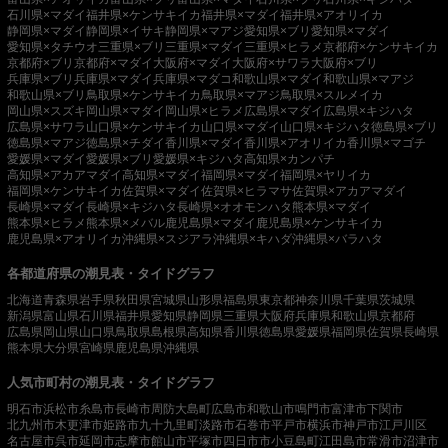
石川県×マダイ
福井県×ケンサキイカ
福井県×マダイ
福井県×アオリイカ
静岡県×マダイ
静岡県×イサキ
静岡県×マアジ
愛知県×ブリ
愛知県×マダイ
愛知県×タチウオ
三重県×ブリ
三重県×マダイ
三重県×ヒラメ
京都府×ケンサキイカ
京都府×ブリ
京都府×マダイ
大阪府×マダイ
大阪府×サワラ
大阪府×ブリ
兵庫県×ブリ
兵庫県×マダイ
兵庫県×マダコ
和歌山県×マダイ
和歌山県×マアジ
和歌山県×ブリ
鳥取県×ケンサキイカ
鳥取県×マアジ
鳥取県×スルメイカ
岡山県×スズキ
岡山県×マダイ
岡山県×ヒラメ
広島県×マダイ
広島県×キジハタ
広島県×サワラ
山口県×ケンサキイカ
山口県×マダイ
山口県×キジハタ
徳島県×ブリ
徳島県×マアジ
徳島県×チダイ
香川県×マダイ
香川県×アオリイカ
香川県×マゴチ
愛媛県×マダイ
愛媛県×ブリ
愛媛県×キジハタ
高知県×カンパチ
高知県×アカアマダイ
高知県×マダイ
福岡県×マダイ
福岡県×ヤリイカ
福岡県×ケンサキイカ
佐賀県×マダイ
佐賀県×ヒラマサ
佐賀県×アカアマダイ
長崎県×マダイ
長崎県×キジハタ
長崎県×オオモンハタ
熊本県×マダイ
熊本県×ヒラメ
熊本県×メバル
鹿児島県×マダイ
鹿児島県×ケンサキイカ
鹿児島県×アオリイカ
沖縄県×スジアラ
沖縄県×キハダ
沖縄県×バラハタ
各都道府県の潮見表・タイドグラフ
北海道
青森県
岩手県
秋田県
宮城県
山形県
福島県
東京都
神奈川県
千葉県
茨城県
新潟県
富山県
石川県
福井県
愛知県
静岡県
三重県
大阪府
兵庫県
和歌山県
京都府
広島県
岡山県
山口県
鳥取県
島根県
高知県
香川県
徳島県
愛媛県
福岡県
佐賀県
長崎県
熊本県
大分県
宮崎県
鹿児島県
沖縄県
人気市町村の潮見表・タイドグラフ
明石市
浜松市
糸島市
長崎市
周防大島町
広島市
和歌山市
鳴門市
富津市
下関市
北九州市
木更津市
姫路市
九十九里町
淡路市
石巻市
平戸市
横浜市
神戸市
江戸川区
名古屋市
呉市
延岡市
志摩市
館山市
平塚市
四日市市
小豆島町
江田島市
常滑市
沼津市