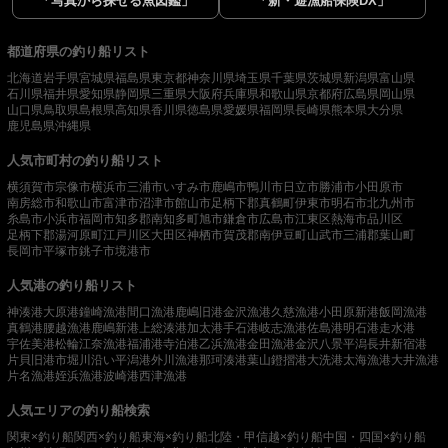
「写真から探せる魚図鑑」
「新・遊漁船保険DX」
都道府県の釣り船リスト
北海道
岩手県
宮城県
福島県
東京都
神奈川県
埼玉県
千葉県
茨城県
新潟県
富山県
石川県
福井県
愛知県
静岡県
三重県
大阪府
兵庫県
和歌山県
京都府
広島県
岡山県
山口県
鳥取県
島根県
高知県
香川県
徳島県
愛媛県
福岡県
長崎県
熊本県
大分県
鹿児島県
沖縄県
人気市町村の釣り船リスト
横須賀市
宗像市
横浜市
三浦市
いすみ市
鹿嶋市
鴨川市
日立市
勝浦市
小田原市
南房総市
和歌山市
富津市
沼津市
館山市
足柄下郡真鶴町
伊東市
明石市
北九州市
糸島市
小浜市
福岡市
知多郡南知多町
旭市
鎌倉市
広島市
江東区
熱海市
品川区
足柄下郡湯河原町
江戸川区
大田区
神栖市
賀茂郡南伊豆町
山武市
三浦郡葉山町
長岡市
平塚市
銚子市
境港市
人気港の釣り船リスト
神湊港
大原港
鐘崎漁港
間口漁港
鹿嶋旧港
金沢漁港
久慈漁港
小田原新港
飯岡漁港
真鶴港
腰越漁港
鹿嶋新港
上総湊港
加太港
手石港
岐志漁港
佐島港
明石港
走水港
宇佐美港
松輪江奈漁港
福浦港
寺泊港
乙浜漁港
金田漁港
金沢八景平潟
長井新宿港
片貝旧港
市堀川沿い
平潟港
外川漁港
那珂湊港
葉山鐙摺港
大洗港
太海漁港
大井漁港
片名漁港
姪浜漁港
波崎港
西津漁港
人気エリアの釣り船検索
関東×釣り船
関西×釣り船
東海×釣り船
北陸・甲信越×釣り船
中国・四国×釣り船