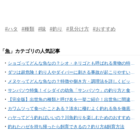
#ハタ
#種類
#味
#釣り
#見分け方
#おすすめ
「
魚
」カテゴリの人気記事
ショゴってどんな魚なの？シオ・ネリゴとも呼ばれる青物の特徴や釣り方
ダツは超危険！釣り人やダイバーに刺さる事故が起こりやすいサヨリに似た魚
メヌケってどんな魚なの？特徴や捌き方・調理法を詳しくピックアップ
サンバソウ特集！イシダイの幼魚「サンバソウ」の釣り方と食べ方
【完全版】出世魚の種類と呼び名を一挙ご紹介！出世魚に間違われやすい魚も！？
カワムツって食べたことある？淡水に棲むよく釣れる魚を徹底特集
ハヤってどう釣ればいいの？川魚釣りを楽しむためのおすすめタックル特集
釣れたハゼを持ち帰ったら飼育できるの？釣り方&飼育方法