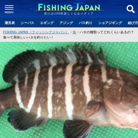
釣りが100倍楽しくなるメディア
潮見表
シーバス
エギング
アジング
バス釣り
ショアジギング
結び方
FISHING JAPAN（フィッシングジャパン）
魚
ハタの種類ってどれくらいあるの？
食べて美味しいハタを釣りたい！