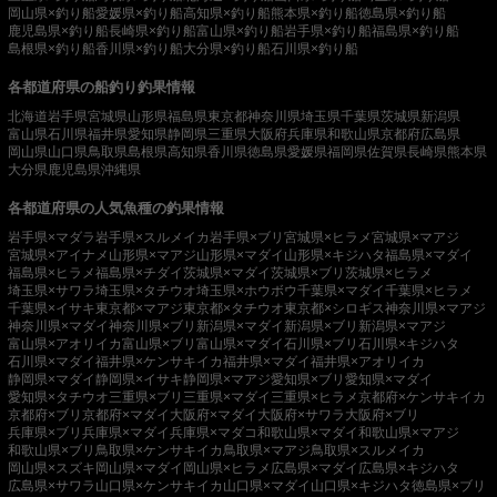
岡山県×釣り船
愛媛県×釣り船
高知県×釣り船
熊本県×釣り船
徳島県×釣り船
鹿児島県×釣り船
長崎県×釣り船
富山県×釣り船
岩手県×釣り船
福島県×釣り船
島根県×釣り船
香川県×釣り船
大分県×釣り船
石川県×釣り船
各都道府県の船釣り釣果情報
北海道
岩手県
宮城県
山形県
福島県
東京都
神奈川県
埼玉県
千葉県
茨城県
新潟県
富山県
石川県
福井県
愛知県
静岡県
三重県
大阪府
兵庫県
和歌山県
京都府
広島県
岡山県
山口県
鳥取県
島根県
高知県
香川県
徳島県
愛媛県
福岡県
佐賀県
長崎県
熊本県
大分県
鹿児島県
沖縄県
各都道府県の人気魚種の釣果情報
岩手県×マダラ
岩手県×スルメイカ
岩手県×ブリ
宮城県×ヒラメ
宮城県×マアジ
宮城県×アイナメ
山形県×マアジ
山形県×マダイ
山形県×キジハタ
福島県×マダイ
福島県×ヒラメ
福島県×チダイ
茨城県×マダイ
茨城県×ブリ
茨城県×ヒラメ
埼玉県×サワラ
埼玉県×タチウオ
埼玉県×ホウボウ
千葉県×マダイ
千葉県×ヒラメ
千葉県×イサキ
東京都×マアジ
東京都×タチウオ
東京都×シロギス
神奈川県×マアジ
神奈川県×マダイ
神奈川県×ブリ
新潟県×マダイ
新潟県×ブリ
新潟県×マアジ
富山県×アオリイカ
富山県×ブリ
富山県×マダイ
石川県×ブリ
石川県×キジハタ
石川県×マダイ
福井県×ケンサキイカ
福井県×マダイ
福井県×アオリイカ
静岡県×マダイ
静岡県×イサキ
静岡県×マアジ
愛知県×ブリ
愛知県×マダイ
愛知県×タチウオ
三重県×ブリ
三重県×マダイ
三重県×ヒラメ
京都府×ケンサキイカ
京都府×ブリ
京都府×マダイ
大阪府×マダイ
大阪府×サワラ
大阪府×ブリ
兵庫県×ブリ
兵庫県×マダイ
兵庫県×マダコ
和歌山県×マダイ
和歌山県×マアジ
和歌山県×ブリ
鳥取県×ケンサキイカ
鳥取県×マアジ
鳥取県×スルメイカ
岡山県×スズキ
岡山県×マダイ
岡山県×ヒラメ
広島県×マダイ
広島県×キジハタ
広島県×サワラ
山口県×ケンサキイカ
山口県×マダイ
山口県×キジハタ
徳島県×ブリ