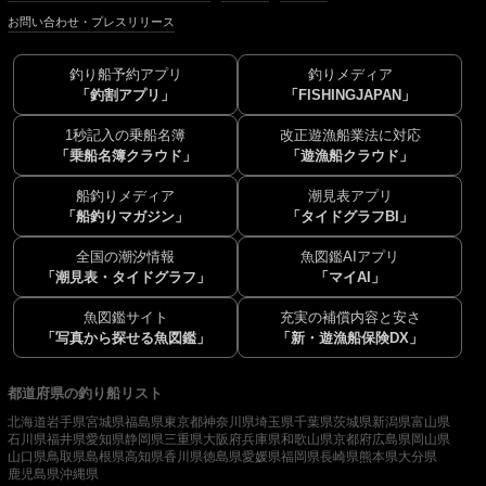
お問い合わせ・プレスリリース
釣り船予約アプリ
釣りメディア
「釣割アプリ」
「FISHINGJAPAN」
1秒記入の乗船名簿
改正遊漁船業法に対応
「乗船名簿クラウド」
「遊漁船クラウド」
船釣りメディア
潮見表アプリ
「船釣りマガジン」
「タイドグラフBI」
全国の潮汐情報
魚図鑑AIアプリ
「潮見表・タイドグラフ」
「マイAI」
魚図鑑サイト
充実の補償内容と安さ
「写真から探せる魚図鑑」
「新・遊漁船保険DX」
都道府県の釣り船リスト
北海道
岩手県
宮城県
福島県
東京都
神奈川県
埼玉県
千葉県
茨城県
新潟県
富山県
石川県
福井県
愛知県
静岡県
三重県
大阪府
兵庫県
和歌山県
京都府
広島県
岡山県
山口県
鳥取県
島根県
高知県
香川県
徳島県
愛媛県
福岡県
長崎県
熊本県
大分県
鹿児島県
沖縄県