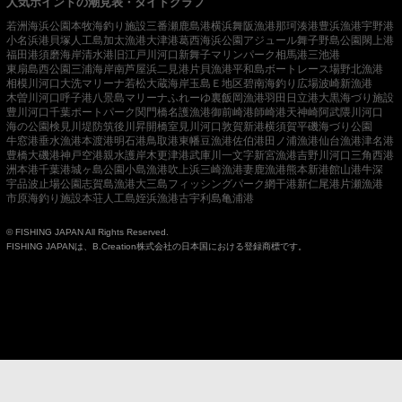
人気ポイントの潮見表・タイドグラフ
若洲海浜公園
本牧海釣り施設
三番瀬
鹿島港
横浜
舞阪漁港
那珂湊港
豊浜漁港
宇野港
小名浜港
貝塚人工島
加太漁港
大津港
葛西海浜公園
アジュール舞子
野島公園
閖上港
福田港
須磨海岸
清水港
旧江戸川河口
新舞子マリンパーク
相馬港
三池港
東扇島西公園
三浦海岸
南芦屋浜
二見港
片貝漁港
平和島ボートレース場
野北漁港
相模川河口
大洗マリーナ
若松
大蔵海岸
玉島Ｅ地区
碧南海釣り広場
波崎新漁港
木曽川河口
呼子港
八景島マリーナ
ふれーゆ裏
飯岡漁港
羽田
日立港
大黒海づり施設
豊川河口
千葉ポートパーク
関門橋
名護漁港
御前崎港
師崎港
天神崎
阿武隈川河口
海の公園
検見川堤防
筑後川昇開橋
室見川河口
敦賀新港
横須賀
平磯海づり公園
牛窓港
垂水漁港
本渡港
明石港
鳥取港
東幡豆漁港
佐伯港
田ノ浦漁港
仙台漁港
津名港
豊橋
大磯港
神戸空港親水護岸
木更津港
武庫川一文字
新宮漁港
吉野川河口
三角西港
洲本港
千葉港
城ヶ島公園
小島漁港
吹上浜
三崎漁港
妻鹿漁港
熊本新港
館山港
牛深
宇品波止場公園
志賀島漁港
大三島フィッシングパーク
網干港
新仁尾港
片瀬漁港
市原海釣り施設
本荘人工島
姪浜漁港
古宇利島
亀浦港
© FISHING JAPAN All Rights Reserved.
FISHING JAPANは、B.Creation株式会社の日本国における登録商標です。