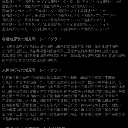
徳島県×マアジ
徳島県×チダイ
香川県×マダイ
香川県×アオリイカ
香川県×マゴチ
愛媛県×マダイ
愛媛県×ブリ
愛媛県×キジハタ
高知県×カンパチ
高知県×アカアマダイ
高知県×マダイ
福岡県×マダイ
福岡県×ヤリイカ
福岡県×ケンサキイカ
佐賀県×マダイ
佐賀県×ヒラマサ
佐賀県×アカアマダイ
長崎県×マダイ
長崎県×キジハタ
長崎県×オオモンハタ
熊本県×マダイ
熊本県×ヒラメ
熊本県×メバル
鹿児島県×マダイ
鹿児島県×ケンサキイカ
鹿児島県×アオリイカ
沖縄県×スジアラ
沖縄県×キハダ
沖縄県×バラハタ
各都道府県の潮見表・タイドグラフ
北海道
青森県
岩手県
秋田県
宮城県
山形県
福島県
東京都
神奈川県
千葉県
茨城県
新潟県
富山県
石川県
福井県
愛知県
静岡県
三重県
大阪府
兵庫県
和歌山県
京都府
広島県
岡山県
山口県
鳥取県
島根県
高知県
香川県
徳島県
愛媛県
福岡県
佐賀県
長崎県
熊本県
大分県
宮崎県
鹿児島県
沖縄県
人気市町村の潮見表・タイドグラフ
明石市
浜松市
糸島市
長崎市
周防大島町
広島市
和歌山市
鳴門市
富津市
下関市
北九州市
木更津市
姫路市
九十九里町
淡路市
石巻市
平戸市
横浜市
神戸市
江戸川区
名古屋市
呉市
延岡市
志摩市
館山市
平塚市
四日市市
小豆島町
江田島市
常滑市
沼津市
松山市
福山市
横須賀市
唐津市
津市
長島町
佐世保市
茅ヶ崎市
浦安市
宮古島市
伊勢市
伊万里市
天草市
今治市
南知多町
勝浦市
南伊勢町
浜田市
五島市
大洗町
上天草市
芦北町
愛南町
いわき市
大磯町
長門市
千葉市
焼津市
亘理町
境港市
田原市
臼杵市
鈴鹿市
西尾市
恩納村
銚子市
仙台市
八戸市
芦屋町
光市
舞鶴市
行橋市
碧南市
西海市
高松市
葉山町
徳之島町
気仙沼市
市川市
廿日市市
桑名市
福岡市
赤穂市
屋久島町
苫小牧市
玉名市
糸魚川市
川崎市
尾鷲市
柳井市
宇土市
加古川市
宗像市
諫早市
西宮市
上越市
倉敷市
出水市
南あわじ市