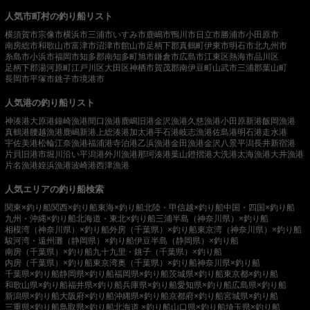
人気市町村の釣り船リスト
横須賀市
宗像市
横浜市
三浦市
いすみ市
鹿嶋市
鴨川市
日立市
勝浦市
小田原市
南房総市
和歌山市
富津市
沼津市
館山市
足柄下郡真鶴町
伊東市
明石市
北九州市
糸島市
小浜市
福岡市
知多郡南知多町
旭市
鎌倉市
広島市
江東区
熱海市
品川区
足柄下郡湯河原町
江戸川区
大田区
神栖市
賀茂郡南伊豆町
山武市
三浦郡葉山町
長岡市
平塚市
銚子市
境港市
人気港の釣り船リスト
神湊港
大原港
鐘崎漁港
間口漁港
鹿嶋旧港
金沢漁港
久慈漁港
小田原新港
飯岡漁港
真鶴港
腰越漁港
鹿嶋新港
上総湊港
加太港
手石港
岐志漁港
佐島港
明石港
走水港
宇佐美港
松輪江奈漁港
福浦港
寺泊港
乙浜漁港
金田漁港
金沢八景平潟
長井新宿港
片貝旧港
市堀川沿い
平潟港
外川漁港
那珂湊港
葉山鐙摺港
大洗港
太海漁港
大井漁港
片名漁港
姪浜漁港
波崎港
西津漁港
人気エリアの釣り船検索
関東×釣り船
関西×釣り船
東海×釣り船
北陸・甲信越×釣り船
中国・四国×釣り船
九州・沖縄×釣り船
北海道・東北×釣り船
三浦半島（神奈川県）×釣り船
相模湾（神奈川県）×釣り船
外房（千葉県）×釣り船
東京湾（神奈川県）×釣り船
駿河湾・遠州灘（静岡県）×釣り船
伊豆半島（静岡県）×釣り船
南房（千葉県）×釣り船
九十九里・銚子（千葉県）×釣り船
内房（千葉県）×釣り船
東京湾奥（千葉県）×釣り船
神奈川県×釣り船
千葉県×釣り船
静岡県×釣り船
福岡県×釣り船
茨城県×釣り船
東京都×釣り船
和歌山県×釣り船
福井県×釣り船
兵庫県×釣り船
愛知県×釣り船
広島県×釣り船
新潟県×釣り船
大阪府×釣り船
沖縄県×釣り船
京都府×釣り船
宮城県×釣り船
三重県×釣り船
鳥取県×釣り船
北海道 ×釣り船
山口県×釣り船
埼玉県×釣り船