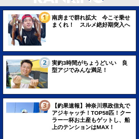
南房まで群れ拡大 今こそ乗せ
まくれ！ スルメ絶好期突入へ
実釣3時間がちょうどいい 良
型アジでみんな満足！
【釣果速報】神奈川県政信丸で
アジキャッチ！TOP58匹！クー
ラー一杯お土産もゲットし、船
上のテンションはMAX！