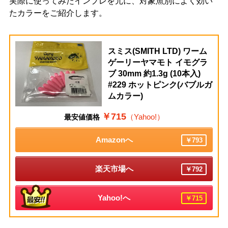
実際に使ってみたインプレを元に、対象魚別によく効い
たカラーをご紹介します。
スミス(SMITH LTD) ワーム
ゲーリーヤマモト イモグラ
ブ 30mm 約1.3g (10本入)
#229 ホットピンク(バブルガ
ムカラー)
￥715
（Yahoo!）
最安値価格
Amazonへ
￥793
楽天市場へ
￥792
Yahoo!へ
￥715