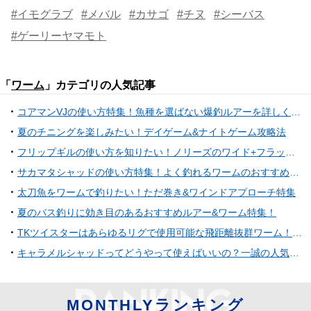
#イモグラブ
#メバル
#カサゴ
#チヌ
#シーバス
#ゲーリーヤマモト
「
ワーム
」カテゴリの人気記事
コアマンVJの使い方特集！魚種を選ばない爆釣ルアーを詳しくチェック
夏のチニングを楽しみたい！デイゲーム&ナイトゲーム攻略法
フリップギルの使い方を知りたい！ノリーズのワイド+フラット型ギル系ワーム
サカマタシャッドの使い方特集！よく釣れるワームのおすすめリグとは
太刀魚をワームで釣りたい！ただ巻き&ワインドアプローチ特集
夏のバス釣りに効き目のあるおすすめルアー&ワーム特集！
TKツイスターはあらゆるリグで使用可能な飛距離抜群ワーム！気になる使い方やインプレ、フックサイズなどを一挙ご紹介！
キャラメルシャッドってどうやって使えばいいの？一誠の人気バス釣り用ワーム
MONTHLYランキング