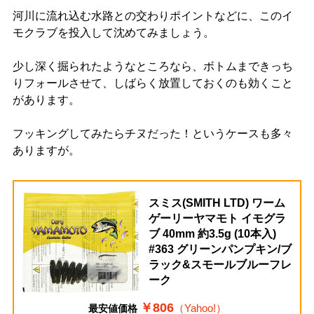
河川に流れ込む水路との交わりポイントなどに、このイ
モクラブを投入して沈めてみましょう。
少し深く掘られたようなところなら、ボトムまできっち
りフォールさせて、しばらく放置しておくのも効くこと
があります。
フッキングしてみたらチヌだった！というケースも多々
ありますが。
スミス(SMITH LTD) ワーム
ゲーリーヤマモト イモグラ
ブ 40mm 約3.5g (10本入)
#363 グリーンパンプキン/ブ
ラック&スモールブルーフレ
ーク
￥806
（Yahoo!）
最安値価格