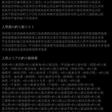
横須賀市
宗像市
横浜市
三浦市
いすみ市
鹿嶋市
鴨川市
日立市
勝浦市
小田原市
南房総市
和歌山市
富津市
沼津市
館山市
足柄下郡真鶴町
伊東市
明石市
北九州市
糸島市
小浜市
福岡市
知多郡南知多町
旭市
鎌倉市
広島市
江東区
熱海市
品川区
足柄下郡湯河原町
江戸川区
大田区
神栖市
賀茂郡南伊豆町
山武市
三浦郡葉山町
長岡市
平塚市
銚子市
境港市
人気港の釣り船リスト
神湊港
大原港
鐘崎漁港
間口漁港
鹿嶋旧港
金沢漁港
久慈漁港
小田原新港
飯岡漁港
真鶴港
腰越漁港
鹿嶋新港
上総湊港
加太港
手石港
岐志漁港
佐島港
明石港
走水港
宇佐美港
松輪江奈漁港
福浦港
寺泊港
乙浜漁港
金田漁港
金沢八景平潟
長井新宿港
片貝旧港
市堀川沿い
平潟港
外川漁港
那珂湊港
葉山鐙摺港
大洗港
太海漁港
大井漁港
片名漁港
姪浜漁港
波崎港
西津漁港
人気エリアの釣り船検索
関東×釣り船
関西×釣り船
東海×釣り船
北陸・甲信越×釣り船
中国・四国×釣り船
九州・沖縄×釣り船
北海道・東北×釣り船
三浦半島（神奈川県）×釣り船
相模湾（神奈川県）×釣り船
外房（千葉県）×釣り船
東京湾（神奈川県）×釣り船
駿河湾・遠州灘（静岡県）×釣り船
伊豆半島（静岡県）×釣り船
南房（千葉県）×釣り船
九十九里・銚子（千葉県）×釣り船
内房（千葉県）×釣り船
東京湾奥（千葉県）×釣り船
神奈川県×釣り船
千葉県×釣り船
静岡県×釣り船
福岡県×釣り船
茨城県×釣り船
東京都×釣り船
和歌山県×釣り船
福井県×釣り船
兵庫県×釣り船
愛知県×釣り船
広島県×釣り船
新潟県×釣り船
大阪府×釣り船
沖縄県×釣り船
京都府×釣り船
宮城県×釣り船
三重県×釣り船
鳥取県×釣り船
北海道 ×釣り船
山口県×釣り船
埼玉県×釣り船
岡山県×釣り船
愛媛県×釣り船
高知県×釣り船
熊本県×釣り船
徳島県×釣り船
鹿児島県×釣り船
長崎県×釣り船
富山県×釣り船
岩手県×釣り船
福島県×釣り船