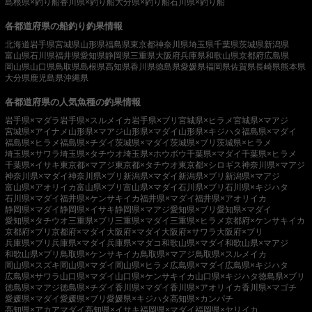
島根県×釣り船
香川県×釣り船
大分県×釣り船
石川県×釣り船
各都道府県の船釣り釣果情報
北海道
岩手県
宮城県
山形県
福島県
東京都
神奈川県
埼玉県
千葉県
茨城県
新潟県
富山県
石川県
福井県
愛知県
静岡県
三重県
大阪府
兵庫県
和歌山県
京都府
広島県
岡山県
山口県
鳥取県
島根県
高知県
香川県
徳島県
愛媛県
福岡県
佐賀県
長崎県
熊本県
大分県
鹿児島県
沖縄県
各都道府県の人気魚種の釣果情報
岩手県×マダラ
岩手県×スルメイカ
岩手県×ブリ
宮城県×ヒラメ
宮城県×マアジ
宮城県×アイナメ
山形県×マアジ
山形県×マダイ
山形県×キジハタ
福島県×マダイ
福島県×ヒラメ
福島県×チダイ
茨城県×マダイ
茨城県×ブリ
茨城県×ヒラメ
埼玉県×サワラ
埼玉県×タチウオ
埼玉県×ホウボウ
千葉県×マダイ
千葉県×ヒラメ
千葉県×イサキ
東京都×マアジ
東京都×タチウオ
東京都×シロギス
神奈川県×マアジ
神奈川県×マダイ
神奈川県×ブリ
新潟県×マダイ
新潟県×ブリ
新潟県×マアジ
富山県×アオリイカ
富山県×ブリ
富山県×マダイ
石川県×ブリ
石川県×キジハタ
石川県×マダイ
福井県×ケンサキイカ
福井県×マダイ
福井県×アオリイカ
静岡県×マダイ
静岡県×イサキ
静岡県×マアジ
愛知県×ブリ
愛知県×マダイ
愛知県×タチウオ
三重県×ブリ
三重県×マダイ
三重県×ヒラメ
京都府×ケンサキイカ
京都府×ブリ
京都府×マダイ
大阪府×マダイ
大阪府×サワラ
大阪府×ブリ
兵庫県×ブリ
兵庫県×マダイ
兵庫県×マダコ
和歌山県×マダイ
和歌山県×マアジ
和歌山県×ブリ
鳥取県×ケンサキイカ
鳥取県×マアジ
鳥取県×スルメイカ
岡山県×スズキ
岡山県×マダイ
岡山県×ヒラメ
広島県×マダイ
広島県×キジハタ
広島県×サワラ
山口県×マダイ
山口県×ケンサキイカ
山口県×キジハタ
徳島県×ブリ
徳島県×マアジ
徳島県×チダイ
香川県×マダイ
香川県×アオリイカ
香川県×マゴチ
愛媛県×マダイ
愛媛県×ブリ
愛媛県×キジハタ
高知県×カンパチ
高知県×アカアマダイ
高知県×イサキ
福岡県×マダイ
福岡県×ヤリイカ