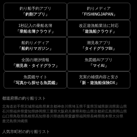
釣り船予約アプリ
釣りメディア
「釣割アプリ」
「FISHINGJAPAN」
1秒記入の乗船名簿
改正遊漁船業法に対応
「乗船名簿クラウド」
「遊漁船クラウド」
船釣りメディア
潮見表アプリ
「船釣りマガジン」
「タイドグラフBI」
全国の潮汐情報
魚図鑑AIアプリ
「潮見表・タイドグラフ」
「マイAI」
魚図鑑サイト
充実の補償内容と安さ
「写真から探せる魚図鑑」
「新・遊漁船保険DX」
都道府県の釣り船リスト
北海道
岩手県
宮城県
福島県
東京都
神奈川県
埼玉県
千葉県
茨城県
新潟県
富山県
石川県
福井県
愛知県
静岡県
三重県
大阪府
兵庫県
和歌山県
京都府
広島県
岡山県
山口県
鳥取県
島根県
高知県
香川県
徳島県
愛媛県
福岡県
長崎県
熊本県
大分県
鹿児島県
沖縄県
人気市町村の釣り船リスト