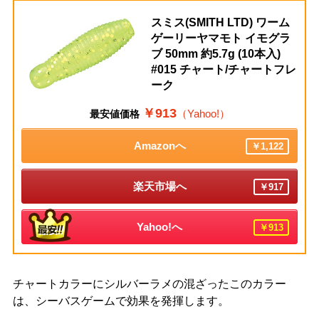
スミス(SMITH LTD) ワーム
ゲーリーヤマモト イモグラ
ブ 50mm 約5.7g (10本入)
#015 チャート/チャートフレ
ーク
￥913
（Yahoo!）
最安値価格
Amazonへ
￥1,122
楽天市場へ
￥917
Yahoo!へ
￥913
チャートカラーにシルバーラメの混ざったこのカラー
は、シーバスゲームで効果を発揮します。