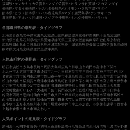
福岡県×ケンサキイカ
佐賀県×マダイ
佐賀県×ヒラマサ
佐賀県×アカアマダイ
長崎県×マダイ
長崎県×キジハタ
長崎県×オオモンハタ
熊本県×マダイ
熊本県×ヒラメ
熊本県×メバル
鹿児島県×マダイ
鹿児島県×ケンサキイカ
鹿児島県×アオハタ
沖縄県×スジアラ
沖縄県×キハダ
沖縄県×バラハタ
各都道府県の潮見表・タイドグラフ
北海道
青森県
岩手県
秋田県
宮城県
山形県
福島県
東京都
神奈川県
千葉県
茨城県
新潟県
富山県
石川県
福井県
愛知県
静岡県
三重県
大阪府
兵庫県
和歌山県
京都府
広島県
岡山県
山口県
鳥取県
島根県
高知県
香川県
徳島県
愛媛県
福岡県
佐賀県
長崎県
熊本県
大分県
宮崎県
鹿児島県
沖縄県
人気市町村の潮見表・タイドグラフ
明石市
浜松市
糸島市
長崎市
周防大島町
広島市
和歌山市
鳴門市
富津市
下関市
北九州市
木更津市
姫路市
淡路市
九十九里町
石巻市
平戸市
横浜市
神戸市
江戸川区
名古屋市
呉市
延岡市
志摩市
館山市
平塚市
小豆島町
四日市市
江田島市
常滑市
沼津市
松山市
福山市
横須賀市
唐津市
津市
長島町
佐世保市
茅ヶ崎市
浦安市
宮古島市
伊勢市
伊万里市
天草市
今治市
南知多町
勝浦市
南伊勢町
大洗町
浜田市
五島市
上天草市
芦北町
愛南町
いわき市
大磯町
千葉市
長門市
焼津市
亘理町
境港市
田原市
臼杵市
鈴鹿市
西尾市
恩納村
仙台市
銚子市
八戸市
芦屋町
光市
舞鶴市
行橋市
碧南市
高松市
西海市
葉山町
徳之島町
気仙沼市
市川市
桑名市
廿日市市
福岡市
赤穂市
屋久島町
苫小牧市
玉名市
糸魚川市
川崎市
尾鷲市
柳井市
宇土市
加古川市
宗像市
諫早市
西宮市
上越市
倉敷市
出水市
南あわじ市
人気ポイントの潮見表・タイドグラフ
若洲海浜公園
本牧海釣り施設
三番瀬
鹿島港
横浜
舞阪漁港
那珂湊港
豊浜漁港
宇野港