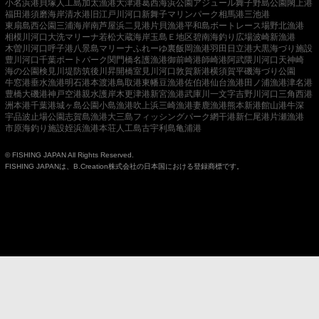
小名浜港
貝塚人工島
加太漁港
大津港
葛西海浜公園
アジュール舞子
野島公園
閖上港
福田港
須磨海岸
清水港
旧江戸川河口
新舞子マリンパーク
相馬港
三池港
東扇島西公園
三浦海岸
南芦屋浜
二見港
片貝漁港
平和島ボートレース場
野北漁港
相模川河口
大洗マリーナ
若松
大蔵海岸
玉島Ｅ地区
碧南海釣り広場
波崎新漁港
木曽川河口
呼子港
八景島マリーナ
ふれーゆ裏
飯岡漁港
羽田
日立港
大黒海づり施設
豊川河口
千葉ポートパーク
関門橋
名護漁港
御前崎港
師崎港
阿武隈川河口
天神崎
海の公園
検見川堤防
筑後川昇開橋
室見川河口
敦賀新港
横須賀
平磯海づり公園
牛窓港
垂水漁港
明石港
本渡港
鳥取港
東幡豆漁港
佐伯港
仙台漁港
田ノ浦漁港
津名港
豊橋
大磯港
神戸空港親水護岸
木更津港
新宮漁港
武庫川一文字
吉野川河口
三角西港
洲本港
千葉港
城ヶ島公園
小島漁港
吹上浜
三崎漁港
妻鹿漁港
熊本新港
館山港
牛深
宇品波止場公園
志賀島漁港
大三島フィッシングパーク
網干港
新仁尾港
片瀬漁港
市原海釣り施設
姪浜漁港
本荘人工島
古宇利島
亀浦港
© FISHING JAPAN All Rights Reserved.
FISHING JAPANは、B.Creation株式会社の日本国における登録商標です。