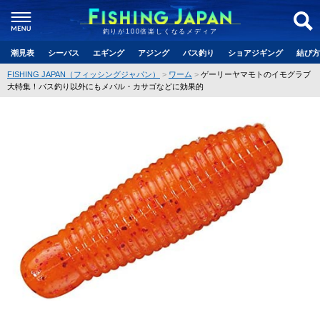
釣りが100倍楽しくなるメディア
潮見表
シーバス
エギング
アジング
バス釣り
ショアジギング
結び方
FISHING JAPAN（フィッシングジャパン）
ワーム
ゲーリーヤマモトのイモグラブ
大特集！バス釣り以外にもメバル・カサゴなどに効果的