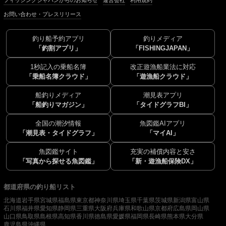
フィッシングジャパンからのお知らせ
運営会社
利用規約
お問い合わせ・プレスリリース
釣り船予約アプリ
釣りメディア
「釣割アプリ」
「FISHINGJAPAN」
1秒記入の乗船名簿
改正遊漁船業法に対応
「乗船名簿クラウド」
「遊漁船クラウド」
船釣りメディア
潮見表アプリ
「船釣りマガジン」
「タイドグラフBI」
全国の潮汐情報
魚図鑑AIアプリ
「潮見表・タイドグラフ」
「マイAI」
魚図鑑サイト
充実の補償内容と安さ
「写真から探せる魚図鑑」
「新・遊漁船保険DX」
都道府県の釣り船リスト
北海道
岩手県
宮城県
福島県
東京都
神奈川県
埼玉県
千葉県
茨城県
新潟県
富山県
石川県
福井県
愛知県
静岡県
三重県
大阪府
兵庫県
和歌山県
京都府
広島県
岡山県
山口県
鳥取県
島根県
高知県
香川県
徳島県
愛媛県
福岡県
長崎県
熊本県
大分県
鹿児島県
沖縄県