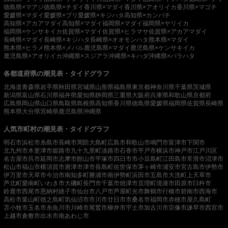
徳島県×マアジ
徳島県×チダイ
香川県×マダイ
香川県×アオリイカ
香川県×マゴチ
愛媛県×マダイ
愛媛県×ブリ
愛媛県×キジハタ
高知県×カンパチ
高知県×アカアマダイ
高知県×マダイ
福岡県×マダイ
福岡県×ヤリイカ
福岡県×ケンサキイカ
佐賀県×マダイ
佐賀県×ヒラマサ
佐賀県×アカアマダイ
長崎県×マダイ
長崎県×キジハタ
長崎県×オオモンハタ
熊本県×マダイ
熊本県×ヒラメ
熊本県×メバル
鹿児島県×マダイ
鹿児島県×ケンサキイカ
鹿児島県×アオリイカ
沖縄県×スジアラ
沖縄県×キハダ
沖縄県×バラハタ
各都道府県の潮見表・タイドグラフ
北海道
青森県
岩手県
秋田県
宮城県
山形県
福島県
東京都
神奈川県
千葉県
茨城県
新潟県
富山県
石川県
福井県
愛知県
静岡県
三重県
大阪府
兵庫県
和歌山県
京都府
広島県
岡山県
山口県
鳥取県
島根県
高知県
香川県
徳島県
愛媛県
福岡県
佐賀県
長崎県
熊本県
大分県
宮崎県
鹿児島県
沖縄県
人気市町村の潮見表・タイドグラフ
明石市
浜松市
糸島市
長崎市
周防大島町
広島市
和歌山市
鳴門市
富津市
下関市
北九州市
木更津市
姫路市
九十九里町
淡路市
石巻市
平戸市
横浜市
神戸市
江戸川区
名古屋市
呉市
延岡市
志摩市
館山市
平塚市
四日市市
小豆島町
江田島市
常滑市
沼津市
松山市
福山市
横須賀市
唐津市
津市
長島町
佐世保市
茅ヶ崎市
浦安市
宮古島市
伊勢市
伊万里市
天草市
今治市
南知多町
勝浦市
南伊勢町
浜田市
五島市
大洗町
上天草市
芦北町
愛南町
いわき市
大磯町
長門市
千葉市
焼津市
亘理町
境港市
田原市
臼杵市
鈴鹿市
西尾市
恩納村
銚子市
仙台市
八戸市
芦屋町
光市
舞鶴市
行橋市
碧南市
西海市
高松市
葉山町
徳之島町
気仙沼市
市川市
廿日市市
桑名市
福岡市
赤穂市
屋久島町
苫小牧市
玉名市
糸魚川市
川崎市
尾鷲市
柳井市
宇土市
加古川市
宗像市
諫早市
西宮市
上越市
倉敷市
出水市
南あわじ市