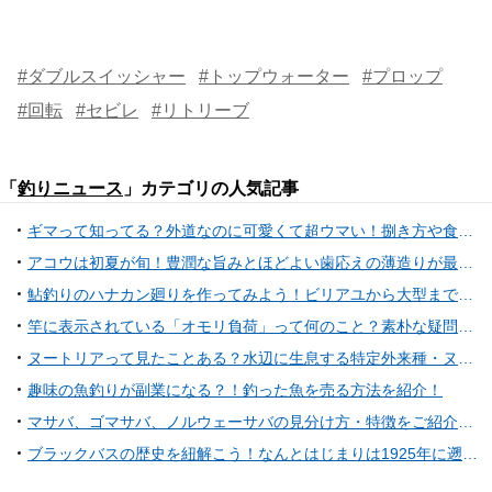
#ダブルスイッシャー
#トップウォーター
#プロップ
#回転
#セビレ
#リトリーブ
「
釣りニュース
」カテゴリの人気記事
ギマって知ってる？外道なのに可愛くて超ウマい！捌き方や食べ方、毒の有無も含めてご紹介します！
アコウは初夏が旬！豊潤な旨みとほどよい歯応えの薄造りが最高なアコウの生態から釣り方まで大公開！
鮎釣りのハナカン廻りを作ってみよう！ビリアユから大型まで対応可能！基本的なノーマル仕掛けの作り方をご紹介！
竿に表示されている「オモリ負荷」って何のこと？素朴な疑問にお答えします！
ヌートリアって見たことある？水辺に生息する特定外来種・ヌートリアの特徴を紹介！
趣味の魚釣りが副業になる？！釣った魚を売る方法を紹介！
マサバ、ゴマサバ、ノルウェーサバの見分け方・特徴をご紹介！美味しい食べ方、旬の違いは？？
ブラックバスの歴史を紐解こう！なんとはじまりは1925年に遡る！歴史を知れば釣りがもっと楽しめるかも！？