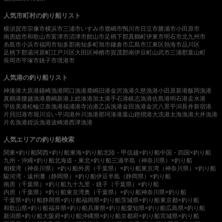
人気市町村の釣り船リスト
横須賀市
宗像市
横浜市
三浦市
いすみ市
鹿嶋市
鴨川市
日立市
勝浦市
小田原市
南房総市
和歌山市
富津市
沼津市
館山市
足柄下郡真鶴町
伊東市
明石市
北九州市
糸島市
小浜市
福岡市
知多郡南知多町
旭市
鎌倉市
広島市
江東区
熱海市
品川区
足柄下郡湯河原町
江戸川区
大田区
神栖市
賀茂郡南伊豆町
山武市
三浦郡葉山町
長岡市
平塚市
銚子市
境港市
人気港の釣り船リスト
神湊港
大原港
鐘崎漁港
間口漁港
鹿嶋旧港
金沢漁港
久慈漁港
小田原新港
飯岡漁港
真鶴港
腰越漁港
鹿嶋新港
上総湊港
加太港
手石港
岐志漁港
佐島港
明石港
走水港
宇佐美港
松輪江奈漁港
福浦港
寺泊港
乙浜漁港
金田漁港
金沢八景平潟
長井新宿港
片貝旧港
市堀川沿い
平潟港
外川漁港
那珂湊港
葉山鐙摺港
大洗港
太海漁港
大井漁港
片名漁港
姪浜漁港
波崎港
西津漁港
人気エリアの釣り船検索
関東×釣り船
関西×釣り船
東海×釣り船
北陸・甲信越×釣り船
中国・四国×釣り船
九州・沖縄×釣り船
北海道・東北×釣り船
三浦半島（神奈川県）×釣り船
相模湾（神奈川県）×釣り船
外房（千葉県）×釣り船
東京湾（神奈川県）×釣り船
駿河湾・遠州灘（静岡県）×釣り船
伊豆半島（静岡県）×釣り船
南房（千葉県）×釣り船
九十九里・銚子（千葉県）×釣り船
内房（千葉県）×釣り船
東京湾奥（千葉県）×釣り船
神奈川県×釣り船
千葉県×釣り船
静岡県×釣り船
福岡県×釣り船
茨城県×釣り船
東京都×釣り船
和歌山県×釣り船
福井県×釣り船
兵庫県×釣り船
愛知県×釣り船
広島県×釣り船
新潟県×釣り船
大阪府×釣り船
沖縄県×釣り船
京都府×釣り船
宮城県×釣り船