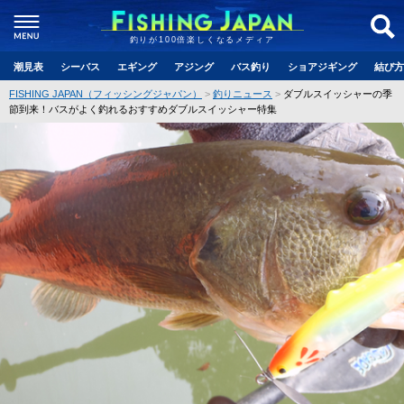
釣りが100倍楽しくなるメディア
潮見表
シーバス
エギング
アジング
バス釣り
ショアジギング
結び方
FISHING JAPAN（フィッシングジャパン）
釣りニュース
ダブルスイッシャーの季
節到来！バスがよく釣れるおすすめダブルスイッシャー特集