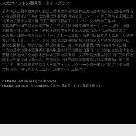
人気ポイントの潮見表・タイドグラフ
若洲海浜公園
本牧海釣り施設
三番瀬
鹿島港
横浜
舞阪漁港
那珂湊港
豊浜漁港
宇野港
小名浜港
貝塚人工島
加太漁港
大津港
葛西海浜公園
アジュール舞子
野島公園
閖上港
福田港
須磨海岸
清水港
旧江戸川河口
新舞子マリンパーク
相馬港
三池港
東扇島西公園
三浦海岸
南芦屋浜
二見港
片貝漁港
平和島ボートレース場
野北漁港
相模川河口
大洗マリーナ
若松
大蔵海岸
玉島Ｅ地区
碧南海釣り広場
波崎新漁港
木曽川河口
呼子港
八景島マリーナ
ふれーゆ裏
飯岡漁港
羽田
日立港
大黒海づり施設
豊川河口
千葉ポートパーク
関門橋
名護漁港
御前崎港
師崎港
天神崎
阿武隈川河口
海の公園
検見川堤防
筑後川昇開橋
室見川河口
敦賀新港
横須賀
平磯海づり公園
牛窓港
垂水漁港
本渡港
明石港
鳥取港
東幡豆漁港
佐伯港
田ノ浦漁港
仙台漁港
津名港
豊橋
大磯港
神戸空港親水護岸
木更津港
武庫川一文字
新宮漁港
吉野川河口
三角西港
洲本港
千葉港
城ヶ島公園
小島漁港
吹上浜
三崎漁港
妻鹿漁港
熊本新港
館山港
牛深
宇品波止場公園
志賀島漁港
大三島フィッシングパーク
網干港
新仁尾港
片瀬漁港
市原海釣り施設
本荘人工島
姪浜漁港
古宇利島
亀浦港
© FISHING JAPAN All Rights Reserved.
FISHING JAPANは、B.Creation株式会社の日本国における登録商標です。