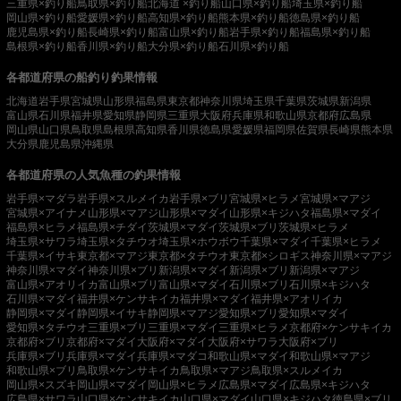
三重県×釣り船
鳥取県×釣り船
北海道 ×釣り船
山口県×釣り船
埼玉県×釣り船
岡山県×釣り船
愛媛県×釣り船
高知県×釣り船
熊本県×釣り船
徳島県×釣り船
鹿児島県×釣り船
長崎県×釣り船
富山県×釣り船
岩手県×釣り船
福島県×釣り船
島根県×釣り船
香川県×釣り船
大分県×釣り船
石川県×釣り船
各都道府県の船釣り釣果情報
北海道
岩手県
宮城県
山形県
福島県
東京都
神奈川県
埼玉県
千葉県
茨城県
新潟県
富山県
石川県
福井県
愛知県
静岡県
三重県
大阪府
兵庫県
和歌山県
京都府
広島県
岡山県
山口県
鳥取県
島根県
高知県
香川県
徳島県
愛媛県
福岡県
佐賀県
長崎県
熊本県
大分県
鹿児島県
沖縄県
各都道府県の人気魚種の釣果情報
岩手県×マダラ
岩手県×スルメイカ
岩手県×ブリ
宮城県×ヒラメ
宮城県×マアジ
宮城県×アイナメ
山形県×マアジ
山形県×マダイ
山形県×キジハタ
福島県×マダイ
福島県×ヒラメ
福島県×チダイ
茨城県×マダイ
茨城県×ブリ
茨城県×ヒラメ
埼玉県×サワラ
埼玉県×タチウオ
埼玉県×ホウボウ
千葉県×マダイ
千葉県×ヒラメ
千葉県×イサキ
東京都×マアジ
東京都×タチウオ
東京都×シロギス
神奈川県×マアジ
神奈川県×マダイ
神奈川県×ブリ
新潟県×マダイ
新潟県×ブリ
新潟県×マアジ
富山県×アオリイカ
富山県×ブリ
富山県×マダイ
石川県×ブリ
石川県×キジハタ
石川県×マダイ
福井県×ケンサキイカ
福井県×マダイ
福井県×アオリイカ
静岡県×マダイ
静岡県×イサキ
静岡県×マアジ
愛知県×ブリ
愛知県×マダイ
愛知県×タチウオ
三重県×ブリ
三重県×マダイ
三重県×ヒラメ
京都府×ケンサキイカ
京都府×ブリ
京都府×マダイ
大阪府×マダイ
大阪府×サワラ
大阪府×ブリ
兵庫県×ブリ
兵庫県×マダイ
兵庫県×マダコ
和歌山県×マダイ
和歌山県×マアジ
和歌山県×ブリ
鳥取県×ケンサキイカ
鳥取県×マアジ
鳥取県×スルメイカ
岡山県×スズキ
岡山県×マダイ
岡山県×ヒラメ
広島県×マダイ
広島県×キジハタ
広島県×サワラ
山口県×ケンサキイカ
山口県×マダイ
山口県×キジハタ
徳島県×ブリ