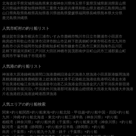
北海道
岩手県
宮城県
福島県
東京都
神奈川県
埼玉県
千葉県
茨城県
新潟県
富山県
石川県
福井県
愛知県
静岡県
三重県
大阪府
兵庫県
和歌山県
京都府
広島県
岡山県
山口県
鳥取県
島根県
高知県
香川県
徳島県
愛媛県
福岡県
長崎県
熊本県
大分県
鹿児島県
沖縄県
人気市町村の釣り船リスト
横須賀市
宗像市
横浜市
三浦市
いすみ市
鹿嶋市
鴨川市
日立市
勝浦市
小田原市
南房総市
和歌山市
富津市
沼津市
館山市
足柄下郡真鶴町
伊東市
明石市
北九州市
糸島市
小浜市
福岡市
知多郡南知多町
旭市
鎌倉市
広島市
江東区
熱海市
品川区
足柄下郡湯河原町
江戸川区
大田区
神栖市
賀茂郡南伊豆町
山武市
三浦郡葉山町
長岡市
平塚市
銚子市
境港市
人気港の釣り船リスト
神湊港
大原港
鐘崎漁港
間口漁港
鹿嶋旧港
金沢漁港
久慈漁港
小田原新港
飯岡漁港
真鶴港
腰越漁港
鹿嶋新港
上総湊港
加太港
手石港
岐志漁港
佐島港
明石港
走水港
宇佐美港
松輪江奈漁港
福浦港
寺泊港
乙浜漁港
金田漁港
金沢八景平潟
長井新宿港
片貝旧港
市堀川沿い
平潟港
外川漁港
那珂湊港
葉山鐙摺港
大洗港
太海漁港
大井漁港
片名漁港
姪浜漁港
波崎港
西津漁港
人気エリアの釣り船検索
関東×釣り船
関西×釣り船
東海×釣り船
北陸・甲信越×釣り船
中国・四国×釣り船
九州・沖縄×釣り船
北海道・東北×釣り船
三浦半島（神奈川県）×釣り船
相模湾（神奈川県）×釣り船
外房（千葉県）×釣り船
東京湾（神奈川県）×釣り船
駿河湾・遠州灘（静岡県）×釣り船
伊豆半島（静岡県）×釣り船
南房（千葉県）×釣り船
九十九里・銚子（千葉県）×釣り船