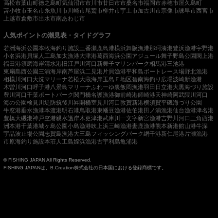
高松市
葉山町
徳之島町
気仙沼市
市川市
廿日市市
桑名市
福岡市
赤穂市
屋久島町
苫小牧市
玉名市
糸魚川市
川崎市
尾鷲市
柳井市
宇土市
加古川市
宗像市
諫早市
西宮市
上越市
倉敷市
出水市
南あわじ市
人気ポイントの潮見表・タイドグラフ
若洲海浜公園
本牧海釣り施設
三番瀬
鹿島港
横浜
舞阪漁港
那珂湊港
豊浜漁港
宇野港
小名浜港
貝塚人工島
加太漁港
大津港
葛西海浜公園
アジュール舞子
野島公園
閖上港
福田港
須磨海岸
清水港
旧江戸川河口
新舞子マリンパーク
相馬港
三池港
東扇島西公園
三浦海岸
南芦屋浜
二見港
片貝漁港
平和島ボートレース場
野北漁港
相模川河口
大洗マリーナ
若松
大蔵海岸
玉島Ｅ地区
碧南海釣り広場
波崎新漁港
木曽川河口
呼子港
八景島マリーナ
ふれーゆ裏
飯岡漁港
羽田
日立港
大黒海づり施設
豊川河口
千葉ポートパーク
関門橋
名護漁港
御前崎港
師崎港
天神崎
阿武隈川河口
海の公園
検見川堤防
筑後川昇開橋
室見川河口
敦賀新港
横須賀
平磯海づり公園
牛窓港
垂水漁港
本渡港
明石港
鳥取港
東幡豆漁港
佐伯港
田ノ浦漁港
仙台漁港
津名港
豊橋
大磯港
神戸空港親水護岸
木更津港
武庫川一文字
新宮漁港
吉野川河口
三角西港
洲本港
千葉港
城ヶ島公園
小島漁港
吹上浜
三崎漁港
妻鹿漁港
熊本新港
館山港
牛深
宇品波止場公園
志賀島漁港
大三島フィッシングパーク
網干港
新仁尾港
片瀬漁港
市原海釣り施設
本荘人工島
姪浜漁港
古宇利島
亀浦港
© FISHING JAPAN All Rights Reserved.
FISHING JAPANは、B.Creation株式会社の日本国における登録商標です。