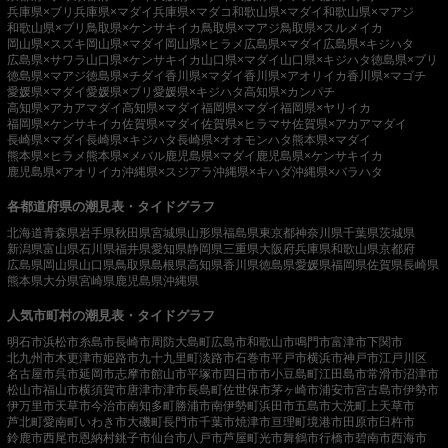
兵庫県×ブリ
兵庫県×マダイ
兵庫県×マダコ
和歌山県×マダイ
和歌山県×マアジ
和歌山県×ブリ
鳥取県×ケンサキイカ
鳥取県×マアジ
鳥取県×スルメイカ
岡山県×スズキ
岡山県×マダイ
岡山県×ヒラメ
広島県×マダイ
広島県×キジハタ
広島県×サワラ
山口県×ケンサキイカ
山口県×マダイ
山口県×キジハタ
徳島県×ブリ
徳島県×マアジ
徳島県×チダイ
香川県×マダイ
香川県×アオリイカ
香川県×マゴチ
愛媛県×マダイ
愛媛県×ブリ
愛媛県×キジハタ
高知県×カンパチ
高知県×アカアマダイ
高知県×マダイ
福岡県×マダイ
福岡県×ヤリイカ
福岡県×ケンサキイカ
佐賀県×マダイ
佐賀県×ヒラマサ
佐賀県×アカアマダイ
長崎県×マダイ
長崎県×キジハタ
長崎県×オオモンハタ
熊本県×マダイ
熊本県×ヒラメ
熊本県×メバル
鹿児島県×マダイ
鹿児島県×ケンサキイカ
鹿児島県×アオリイカ
沖縄県×スジアラ
沖縄県×キハダ
沖縄県×バラハタ
各都道府県の潮見表・タイドグラフ
北海道
青森県
岩手県
秋田県
宮城県
山形県
福島県
東京都
神奈川県
千葉県
茨城県
新潟県
富山県
石川県
福井県
愛知県
静岡県
三重県
大阪府
兵庫県
和歌山県
京都府
広島県
岡山県
山口県
鳥取県
島根県
高知県
香川県
徳島県
愛媛県
福岡県
佐賀県
長崎県
熊本県
大分県
宮崎県
鹿児島県
沖縄県
人気市町村の潮見表・タイドグラフ
明石市
浜松市
糸島市
長崎市
周防大島町
広島市
和歌山市
鳴門市
富津市
下関市
北九州市
木更津市
姫路市
九十九里町
淡路市
石巻市
平戸市
横浜市
神戸市
江戸川区
名古屋市
呉市
延岡市
志摩市
館山市
平塚市
四日市市
小豆島町
江田島市
常滑市
沼津市
松山市
福山市
横須賀市
唐津市
津市
長島町
佐世保市
茅ヶ崎市
浦安市
宮古島市
伊勢市
伊万里市
天草市
今治市
南知多町
勝浦市
南伊勢町
浜田市
五島市
大洗町
上天草市
芦北町
愛南町
いわき市
大磯町
長門市
千葉市
焼津市
亘理町
境港市
田原市
臼杵市
鈴鹿市
西尾市
恩納村
銚子市
仙台市
八戸市
芦屋町
光市
舞鶴市
行橋市
碧南市
西海市