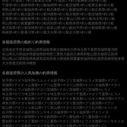
内房（千葉県）×釣り船
東京湾奥（千葉県）×釣り船
神奈川県×釣り船
千葉県×釣り船
静岡県×釣り船
福岡県×釣り船
茨城県×釣り船
東京都×釣り船
和歌山県×釣り船
福井県×釣り船
兵庫県×釣り船
愛知県×釣り船
広島県×釣り船
新潟県×釣り船
大阪府×釣り船
沖縄県×釣り船
京都府×釣り船
宮城県×釣り船
三重県×釣り船
鳥取県×釣り船
北海道 ×釣り船
山口県×釣り船
埼玉県×釣り船
岡山県×釣り船
愛媛県×釣り船
高知県×釣り船
熊本県×釣り船
徳島県×釣り船
鹿児島県×釣り船
長崎県×釣り船
富山県×釣り船
岩手県×釣り船
福島県×釣り船
島根県×釣り船
香川県×釣り船
大分県×釣り船
石川県×釣り船
各都道府県の船釣り釣果情報
北海道
岩手県
宮城県
山形県
福島県
東京都
神奈川県
埼玉県
千葉県
茨城県
新潟県
富山県
石川県
福井県
愛知県
静岡県
三重県
大阪府
兵庫県
和歌山県
京都府
広島県
岡山県
山口県
鳥取県
島根県
高知県
香川県
徳島県
愛媛県
福岡県
佐賀県
長崎県
熊本県
大分県
鹿児島県
沖縄県
各都道府県の人気魚種の釣果情報
岩手県×マダラ
岩手県×スルメイカ
岩手県×ブリ
宮城県×ヒラメ
宮城県×マアジ
宮城県×アイナメ
山形県×マアジ
山形県×マダイ
山形県×キジハタ
福島県×マダイ
福島県×ヒラメ
福島県×チダイ
茨城県×マダイ
茨城県×ブリ
茨城県×ヒラメ
埼玉県×サワラ
埼玉県×タチウオ
埼玉県×ホウボウ
千葉県×マダイ
千葉県×ヒラメ
千葉県×イサキ
東京都×マアジ
東京都×タチウオ
東京都×シロギス
神奈川県×マアジ
神奈川県×マダイ
神奈川県×ブリ
新潟県×マダイ
新潟県×ブリ
新潟県×マアジ
富山県×アオリイカ
富山県×ブリ
富山県×マダイ
石川県×ブリ
石川県×キジハタ
石川県×マダイ
福井県×ケンサキイカ
福井県×マダイ
福井県×アオリイカ
静岡県×マダイ
静岡県×イサキ
静岡県×マアジ
愛知県×ブリ
愛知県×マダイ
愛知県×タチウオ
三重県×ブリ
三重県×マダイ
三重県×ヒラメ
京都府×ケンサキイカ
京都府×ブリ
京都府×マダイ
大阪府×マダイ
大阪府×サワラ
大阪府×ブリ