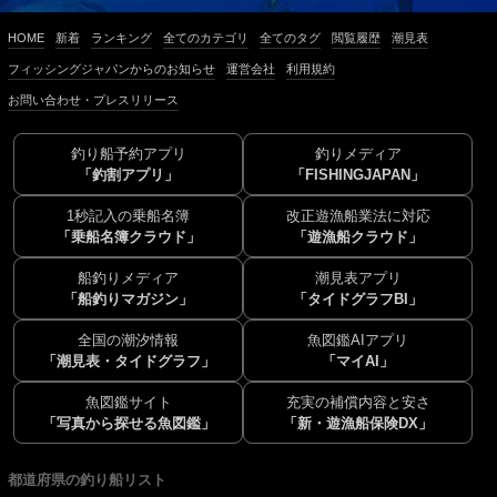
HOME
新着
ランキング
全てのカテゴリ
全てのタグ
閲覧履歴
潮見表
フィッシングジャパンからのお知らせ
運営会社
利用規約
お問い合わせ・プレスリリース
釣り船予約アプリ
釣りメディア
「釣割アプリ」
「FISHINGJAPAN」
1秒記入の乗船名簿
改正遊漁船業法に対応
「乗船名簿クラウド」
「遊漁船クラウド」
船釣りメディア
潮見表アプリ
「船釣りマガジン」
「タイドグラフBI」
全国の潮汐情報
魚図鑑AIアプリ
「潮見表・タイドグラフ」
「マイAI」
魚図鑑サイト
充実の補償内容と安さ
「写真から探せる魚図鑑」
「新・遊漁船保険DX」
都道府県の釣り船リスト