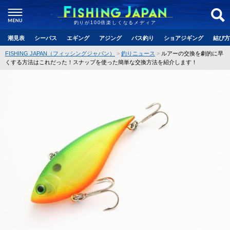
釣りが100倍楽しくなるメディア
潮見表
シーバス
エギング
アジング
バス釣り
ショアジギング
結び方
FISHING JAPAN（フィッシングジャパン）
釣りニュース
ルアーの交換を劇的に早
くする方法はこれだった！スナップを使った簡単な交換方法を紹介します！