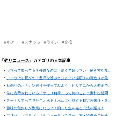
#ルアー
#スナップ
#ライン
#交換
「
釣りニュース
」カテゴリの人気記事
ギマって知ってる？外道なのに可愛くて超ウマい！捌き方や食べ方、毒の有無も含めてご紹介します！
アコウは初夏が旬！豊潤な旨みとほどよい歯応えの薄造りが最高なアコウの生態から釣り方まで大公開！
鮎釣りのハナカン廻りを作ってみよう！ビリアユから大型まで対応可能！基本的なノーマル仕掛けの作り方をご紹介！
竿に表示されている「オモリ負荷」って何のこと？素朴な疑問にお答えします！
ヌートリアって見たことある？水辺に生息する特定外来種・ヌートリアの特徴を紹介！
趣味の魚釣りが副業になる？！釣った魚を売る方法を紹介！
マサバ、ゴマサバ、ノルウェーサバの見分け方・特徴をご紹介！美味しい食べ方、旬の違いは？？