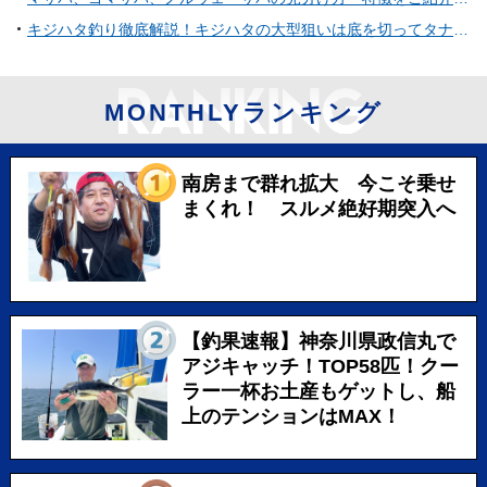
キジハタ釣り徹底解説！キジハタの大型狙いは底を切ってタナを釣れ！
MONTHLYランキング
南房まで群れ拡大 今こそ乗せ
まくれ！ スルメ絶好期突入へ
【釣果速報】神奈川県政信丸で
アジキャッチ！TOP58匹！クー
ラー一杯お土産もゲットし、船
上のテンションはMAX！