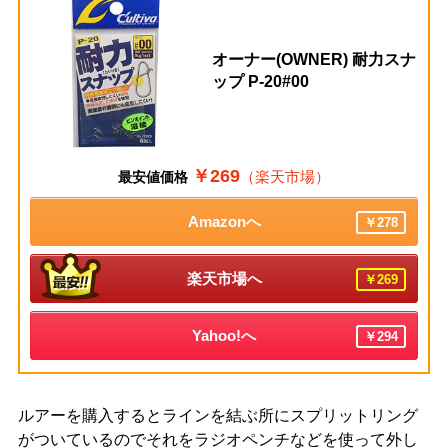
オーナー(OWNER) 耐力スナ
ップ P-20#00
￥269
（楽天市場）
最安値価格
Amazonへ
￥278
楽天市場へ
￥269
Yahoo!へ
￥294
ルアーを購入するとラインを結ぶ所にスプリットリング
がついているのでそれをラジオペンチなどを使って外し