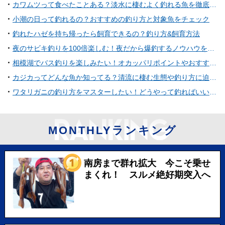
カワムツって食べたことある？淡水に棲むよく釣れる魚を徹底特集
小潮の日って釣れるの？おすすめの釣り方と対象魚をチェック
釣れたハゼを持ち帰ったら飼育できるの？釣り方&飼育方法
夜のサビキ釣りを100倍楽しむ！夜だから爆釣するノウハウを紹介！
相模湖でバス釣りを楽しみたい！オカッパリポイントやおすすめタックル特集
カジカってどんな魚か知ってる？清流に棲む生態や釣り方に迫ってみた
ワタリガニの釣り方をマスターしたい！どうやって釣ればいいの？
MONTHLYランキング
南房まで群れ拡大 今こそ乗せ
まくれ！ スルメ絶好期突入へ