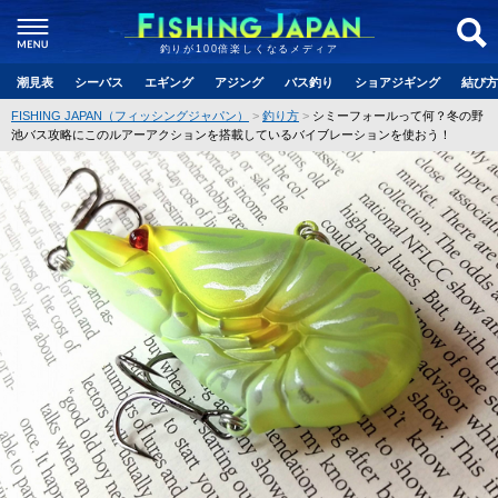
釣りが100倍楽しくなるメディア
潮見表
シーバス
エギング
アジング
バス釣り
ショアジギング
結び方
FISHING JAPAN（フィッシングジャパン）
釣り方
シミーフォールって何？冬の野
池バス攻略にこのルアーアクションを搭載しているバイブレーションを使おう！