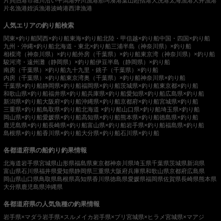
片貝旧港
市堀川沿い
平潟港
外川漁港
那珂湊港
葉山鐙摺港
大洗港
太海漁港
大井漁港
片名漁港
姪浜漁港
波崎港
西津漁港
人気エリアの釣り船検索
関東×釣り船
関西×釣り船
東海×釣り船
北陸・甲信越×釣り船
中国・四国×釣り船
九州・沖縄×釣り船
北海道・東北×釣り船
三浦半島（神奈川県）×釣り船
相模湾（神奈川県）×釣り船
外房（千葉県）×釣り船
東京湾（神奈川県）×釣り船
駿河湾・遠州灘（静岡県）×釣り船
伊豆半島（静岡県）×釣り船
南房（千葉県）×釣り船
九十九里・銚子（千葉県）×釣り船
内房（千葉県）×釣り船
東京湾奥（千葉県）×釣り船
神奈川県×釣り船
千葉県×釣り船
静岡県×釣り船
福岡県×釣り船
茨城県×釣り船
東京都×釣り船
和歌山県×釣り船
福井県×釣り船
兵庫県×釣り船
愛知県×釣り船
広島県×釣り船
新潟県×釣り船
大阪府×釣り船
沖縄県×釣り船
京都府×釣り船
宮城県×釣り船
三重県×釣り船
鳥取県×釣り船
北海道 ×釣り船
山口県×釣り船
埼玉県×釣り船
岡山県×釣り船
愛媛県×釣り船
高知県×釣り船
熊本県×釣り船
徳島県×釣り船
鹿児島県×釣り船
長崎県×釣り船
富山県×釣り船
岩手県×釣り船
福島県×釣り船
島根県×釣り船
香川県×釣り船
大分県×釣り船
石川県×釣り船
各都道府県の船釣り釣果情報
北海道
岩手県
宮城県
山形県
福島県
東京都
神奈川県
埼玉県
千葉県
茨城県
新潟県
富山県
石川県
福井県
愛知県
静岡県
三重県
大阪府
兵庫県
和歌山県
京都府
広島県
岡山県
山口県
鳥取県
島根県
高知県
香川県
徳島県
愛媛県
福岡県
佐賀県
長崎県
熊本県
大分県
鹿児島県
沖縄県
各都道府県の人気魚種の釣果情報
岩手県×マダラ
岩手県×スルメイカ
岩手県×ブリ
宮城県×ヒラメ
宮城県×マアジ