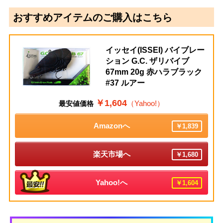
おすすめアイテムのご購入はこちら
イッセイ(ISSEI) バイブレー
ション G.C. ザリバイブ
67mm 20g 赤ハラブラック
#37 ルアー
￥1,604
（Yahoo!）
最安値価格
Amazonへ
￥1,839
楽天市場へ
￥1,680
Yahoo!へ
￥1,604