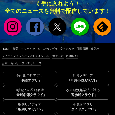
く手に入れよう！
全てのニュースを無料で配信しています！
HOME
新着
ランキング
全てのカテゴリ
全てのタグ
閲覧履歴
潮見表
フィッシングジャパンからのお知らせ
運営会社
利用規約
お問い合わせ・プレスリリース
釣り船予約アプリ
釣りメディア
「釣割アプリ」
「FISHINGJAPAN」
1秒記入の乗船名簿
改正遊漁船業法に対応
「乗船名簿クラウド」
「遊漁船クラウド」
船釣りメディア
潮見表アプリ
「船釣りマガジン」
「タイドグラフBI」