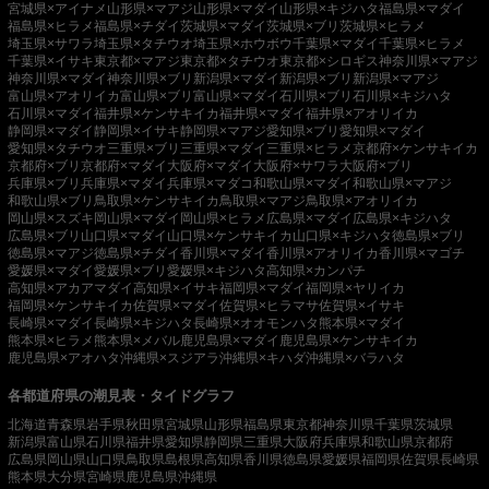
宮城県×アイナメ
山形県×マアジ
山形県×マダイ
山形県×キジハタ
福島県×マダイ
福島県×ヒラメ
福島県×チダイ
茨城県×マダイ
茨城県×ブリ
茨城県×ヒラメ
埼玉県×サワラ
埼玉県×タチウオ
埼玉県×ホウボウ
千葉県×マダイ
千葉県×ヒラメ
千葉県×イサキ
東京都×マアジ
東京都×タチウオ
東京都×シロギス
神奈川県×マアジ
神奈川県×マダイ
神奈川県×ブリ
新潟県×マダイ
新潟県×ブリ
新潟県×マアジ
富山県×アオリイカ
富山県×ブリ
富山県×マダイ
石川県×ブリ
石川県×キジハタ
石川県×マダイ
福井県×ケンサキイカ
福井県×マダイ
福井県×アオリイカ
静岡県×マダイ
静岡県×イサキ
静岡県×マアジ
愛知県×ブリ
愛知県×マダイ
愛知県×タチウオ
三重県×ブリ
三重県×マダイ
三重県×ヒラメ
京都府×ケンサキイカ
京都府×ブリ
京都府×マダイ
大阪府×マダイ
大阪府×サワラ
大阪府×ブリ
兵庫県×ブリ
兵庫県×マダイ
兵庫県×マダコ
和歌山県×マダイ
和歌山県×マアジ
和歌山県×ブリ
鳥取県×ケンサキイカ
鳥取県×マアジ
鳥取県×アオリイカ
岡山県×スズキ
岡山県×マダイ
岡山県×ヒラメ
広島県×マダイ
広島県×キジハタ
広島県×ブリ
山口県×マダイ
山口県×ケンサキイカ
山口県×キジハタ
徳島県×ブリ
徳島県×マアジ
徳島県×チダイ
香川県×マダイ
香川県×アオリイカ
香川県×マゴチ
愛媛県×マダイ
愛媛県×ブリ
愛媛県×キジハタ
高知県×カンパチ
高知県×アカアマダイ
高知県×イサキ
福岡県×マダイ
福岡県×ヤリイカ
福岡県×ケンサキイカ
佐賀県×マダイ
佐賀県×ヒラマサ
佐賀県×イサキ
長崎県×マダイ
長崎県×キジハタ
長崎県×オオモンハタ
熊本県×マダイ
熊本県×ヒラメ
熊本県×メバル
鹿児島県×マダイ
鹿児島県×ケンサキイカ
鹿児島県×アオハタ
沖縄県×スジアラ
沖縄県×キハダ
沖縄県×バラハタ
各都道府県の潮見表・タイドグラフ
北海道
青森県
岩手県
秋田県
宮城県
山形県
福島県
東京都
神奈川県
千葉県
茨城県
新潟県
富山県
石川県
福井県
愛知県
静岡県
三重県
大阪府
兵庫県
和歌山県
京都府
広島県
岡山県
山口県
鳥取県
島根県
高知県
香川県
徳島県
愛媛県
福岡県
佐賀県
長崎県
熊本県
大分県
宮崎県
鹿児島県
沖縄県