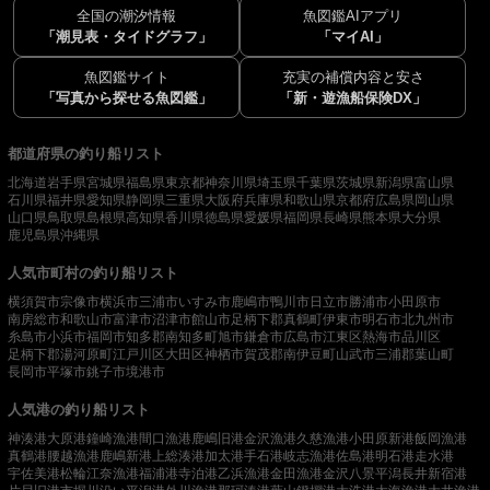
全国の潮汐情報
魚図鑑AIアプリ
「潮見表・タイドグラフ」
「マイAI」
魚図鑑サイト
充実の補償内容と安さ
「写真から探せる魚図鑑」
「新・遊漁船保険DX」
都道府県の釣り船リスト
北海道
岩手県
宮城県
福島県
東京都
神奈川県
埼玉県
千葉県
茨城県
新潟県
富山県
石川県
福井県
愛知県
静岡県
三重県
大阪府
兵庫県
和歌山県
京都府
広島県
岡山県
山口県
鳥取県
島根県
高知県
香川県
徳島県
愛媛県
福岡県
長崎県
熊本県
大分県
鹿児島県
沖縄県
人気市町村の釣り船リスト
横須賀市
宗像市
横浜市
三浦市
いすみ市
鹿嶋市
鴨川市
日立市
勝浦市
小田原市
南房総市
和歌山市
富津市
沼津市
館山市
足柄下郡真鶴町
伊東市
明石市
北九州市
糸島市
小浜市
福岡市
知多郡南知多町
旭市
鎌倉市
広島市
江東区
熱海市
品川区
足柄下郡湯河原町
江戸川区
大田区
神栖市
賀茂郡南伊豆町
山武市
三浦郡葉山町
長岡市
平塚市
銚子市
境港市
人気港の釣り船リスト
神湊港
大原港
鐘崎漁港
間口漁港
鹿嶋旧港
金沢漁港
久慈漁港
小田原新港
飯岡漁港
真鶴港
腰越漁港
鹿嶋新港
上総湊港
加太港
手石港
岐志漁港
佐島港
明石港
走水港
宇佐美港
松輪江奈漁港
福浦港
寺泊港
乙浜漁港
金田漁港
金沢八景平潟
長井新宿港