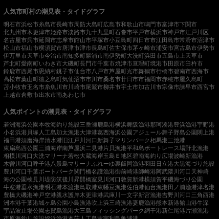
人気市町村の潮見表・タイドグラフ
明石市
浜松市
糸島市
長崎市
周防大島町
広島市
和歌山市
鳴門市
富津市
下関市
北九州市
木更津市
姫路市
淡路市
九十九里町
石巻市
平戸市
横浜市
神戸市
江戸川区
名古屋市
呉市
延岡市
志摩市
館山市
平塚市
小豆島町
四日市市
江田島市
常滑市
沼津市
松山市
福山市
横須賀市
唐津市
津市
長島町
佐世保市
茅ヶ崎市
浦安市
宮古島市
伊勢市
伊万里市
天草市
今治市
南知多町
勝浦市
南伊勢町
大洗町
浜田市
五島市
上天草市
芦北町
愛南町
いわき市
大磯町
長門市
千葉市
焼津市
亘理町
境港市
田原市
臼杵市
鈴鹿市
西尾市
恩納村
銚子市
仙台市
八戸市
芦屋町
光市
舞鶴市
行橋市
碧南市
西海市
高松市
葉山町
徳之島町
気仙沼市
市川市
桑名市
廿日市市
福岡市
赤穂市
屋久島町
苫小牧市
玉名市
糸魚川市
川崎市
尾鷲市
柳井市
宇土市
加古川市
宗像市
諫早市
西宮市
上越市
倉敷市
出水市
南あわじ市
人気ポイントの潮見表・タイドグラフ
若洲海浜公園
本牧海釣り施設
三番瀬
鹿島港
横浜
舞阪漁港
那珂湊港
豊浜漁港
宇野港
小名浜港
貝塚人工島
加太漁港
大津港
葛西海浜公園
アジュール舞子
野島公園
閖上港
福田港
須磨海岸
清水港
旧江戸川河口
新舞子マリンパーク
相馬港
三池港
東扇島西公園
三浦海岸
南芦屋浜
二見港
片貝漁港
平和島ボートレース場
野北漁港
相模川河口
大洗マリーナ
若松
大蔵海岸
玉島Ｅ地区
碧南海釣り広場
波崎新漁港
木曽川河口
呼子港
八景島マリーナ
ふれーゆ裏
飯岡漁港
羽田
日立港
大黒海づり施設
豊川河口
千葉ポートパーク
関門橋
名護漁港
御前崎港
師崎港
阿武隈川河口
天神崎
海の公園
検見川堤防
筑後川昇開橋
室見川河口
敦賀新港
横須賀
平磯海づり公園
牛窓港
垂水漁港
明石港
本渡港
鳥取港
東幡豆漁港
佐伯港
仙台漁港
田ノ浦漁港
津名港
豊橋
大磯港
神戸空港親水護岸
木更津港
武庫川一文字
新宮漁港
吉野川河口
三角西港
洲本港
千葉港
城ヶ島公園
小島漁港
吹上浜
三崎漁港
妻鹿漁港
熊本新港
館山港
牛深
宇品波止場公園
志賀島漁港
大三島フィッシングパーク
網干港
新仁尾港
片瀬漁港
市原海釣り施設
姪浜漁港
本荘人工島
古宇利島
亀浦港