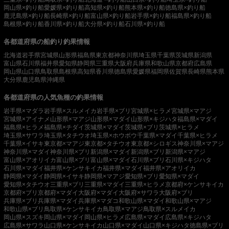
岡山県×釣り船
愛媛県×釣り船
高知県×釣り船
熊本県×釣り船
徳島県×釣り船
鹿児島県×釣り船
長崎県×釣り船
富山県×釣り船
岩手県×釣り船
福島県×釣り船
島根県×釣り船
香川県×釣り船
大分県×釣り船
石川県×釣り船
各都道府県の船釣り釣果情報
北海道
岩手県
宮城県
山形県
福島県
東京都
神奈川県
埼玉県
千葉県
茨城県
新潟県
富山県
石川県
福井県
愛知県
静岡県
三重県
大阪府
兵庫県
和歌山県
京都府
広島県
岡山県
山口県
鳥取県
島根県
高知県
香川県
徳島県
愛媛県
福岡県
佐賀県
長崎県
熊本県
大分県
鹿児島県
沖縄県
各都道府県の人気魚種の釣果情報
岩手県×マダラ
岩手県×スルメイカ
岩手県×ブリ
宮城県×ヒラメ
宮城県×マアジ
宮城県×アイナメ
山形県×マアジ
山形県×マダイ
山形県×キジハタ
福島県×マダイ
福島県×ヒラメ
福島県×チダイ
茨城県×マダイ
茨城県×ブリ
茨城県×ヒラメ
埼玉県×サワラ
埼玉県×タチウオ
埼玉県×ホウボウ
千葉県×マダイ
千葉県×ヒラメ
千葉県×イサキ
東京都×マアジ
東京都×タチウオ
東京都×シロギス
神奈川県×マアジ
神奈川県×マダイ
神奈川県×ブリ
新潟県×マダイ
新潟県×ブリ
新潟県×マアジ
富山県×アオリイカ
富山県×ブリ
富山県×マダイ
石川県×ブリ
石川県×キジハタ
石川県×マダイ
福井県×ケンサキイカ
福井県×マダイ
福井県×アオリイカ
静岡県×マダイ
静岡県×イサキ
静岡県×マアジ
愛知県×ブリ
愛知県×マダイ
愛知県×タチウオ
三重県×ブリ
三重県×マダイ
三重県×ヒラメ
京都府×ケンサキイカ
京都府×ブリ
京都府×マダイ
大阪府×マダイ
大阪府×サワラ
大阪府×ブリ
兵庫県×ブリ
兵庫県×マダイ
兵庫県×マダコ
和歌山県×マダイ
和歌山県×マアジ
和歌山県×ブリ
鳥取県×ケンサキイカ
鳥取県×マアジ
鳥取県×スルメイカ
岡山県×スズキ
岡山県×マダイ
岡山県×ヒラメ
広島県×マダイ
広島県×キジハタ
広島県×サワラ
山口県×ケンサキイカ
山口県×マダイ
山口県×キジハタ
徳島県×ブリ