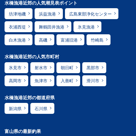
水橋漁港近郊の人気潮見表ポイント
坊津地磯
浜益漁港
広島東部浄化センター
衣浦西堤
舞鶴田井漁港
氷見漁港
白木漁港
高磯
富浦旧港
竹崎島
水橋漁港近郊の人気市町村
氷見市
射水市
朝日町
黒部市
高岡市
魚津市
入善町
滑川市
水橋漁港近郊の都道府県
新潟県
石川県
富山県の最新釣果