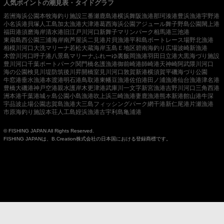
人気ポイントの潮見表・タイドグラフ
若洲海浜公園
本牧海釣り施設
三番瀬
鹿島港
横浜
舞阪漁港
那珂湊港
豊浜漁港
宇野港
小名浜港
貝塚人工島
加太漁港
大津港
葛西海浜公園
アジュール舞子
野島公園
閖上港
福田港
須磨海岸
清水港
旧江戸川河口
新舞子マリンパーク
相馬港
三池港
東扇島西公園
三浦海岸
南芦屋浜
二見港
片貝漁港
平和島ボートレース場
野北漁港
相模川河口
大洗マリーナ
若松
大蔵海岸
玉島Ｅ地区
碧南海釣り広場
波崎新漁港
木曽川河口
呼子港
八景島マリーナ
ふれーゆ裏
飯岡漁港
羽田
日立港
大黒海づり施設
豊川河口
千葉ポートパーク
関門橋
名護漁港
御前崎港
師崎港
天神崎
阿武隈川河口
海の公園
検見川堤防
筑後川昇開橋
室見川河口
敦賀新港
横須賀
平磯海づり公園
牛窓港
垂水漁港
本渡港
明石港
鳥取港
東幡豆漁港
佐伯港
田ノ浦漁港
仙台漁港
津名港
豊橋
大磯港
神戸空港親水護岸
木更津港
武庫川一文字
新宮漁港
吉野川河口
三角西港
洲本港
千葉港
城ヶ島公園
小島漁港
吹上浜
三崎漁港
妻鹿漁港
熊本新港
館山港
牛深
宇品波止場公園
志賀島漁港
大三島フィッシングパーク
網干港
新仁尾港
片瀬漁港
市原海釣り施設
本荘人工島
姪浜漁港
古宇利島
亀浦港
© FISHING JAPAN All Rights Reserved.
FISHING JAPANは、B.Creation株式会社の日本国における登録商標です。