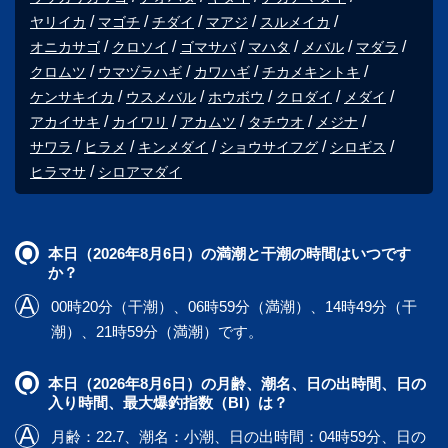
ヤリイカ
マゴチ
チダイ
マアジ
スルメイカ
オニカサゴ
クロソイ
ゴマサバ
マハタ
メバル
マダラ
クロムツ
ウマヅラハギ
カワハギ
チカメキントキ
ケンサキイカ
ウスメバル
ホウボウ
クロダイ
メダイ
アカイサキ
カイワリ
アカムツ
タチウオ
メジナ
サワラ
ヒラメ
キンメダイ
ショウサイフグ
シロギス
ヒラマサ
シロアマダイ
本日（2026年8月6日）の満潮と干潮の時間はいつです
か？
00時20分（干潮）、06時59分（満潮）、14時49分（干
潮）、21時59分（満潮）です。
本日（2026年8月6日）の月齢、潮名、日の出時間、日の
入り時間、最大爆釣指数（BI）は？
月齢：22.7、潮名：小潮、日の出時間：04時59分、日の