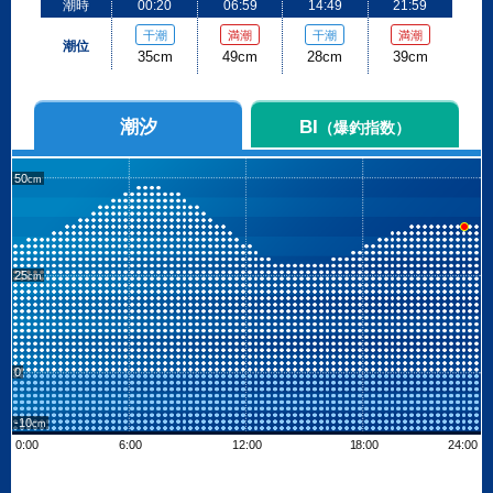
潮時
00:20
06:59
14:49
21:59
干潮
満潮
干潮
満潮
潮位
35cm
49cm
28cm
39cm
潮汐
BI
（爆釣指数）
50
25
0
-10
0:00
6:00
12:00
18:00
24:00
Leaflet
| ©
OpenStreetMap contributors