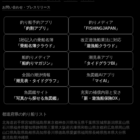
お問い合わせ・プレスリリース
釣り船予約アプリ
釣りメディア
「釣割アプリ」
「FISHINGJAPAN」
1秒記入の乗船名簿
改正遊漁船業法に対応
「乗船名簿クラウド」
「遊漁船クラウド」
船釣りメディア
潮見表アプリ
「船釣りマガジン」
「タイドグラフBI」
全国の潮汐情報
魚図鑑AIアプリ
「潮見表・タイドグラフ」
「マイAI」
魚図鑑サイト
充実の補償内容と安さ
「写真から探せる魚図鑑」
「新・遊漁船保険DX」
都道府県の釣り船リスト
北海道
岩手県
宮城県
福島県
東京都
神奈川県
埼玉県
千葉県
茨城県
新潟県
富山県
石川県
福井県
愛知県
静岡県
三重県
大阪府
兵庫県
和歌山県
京都府
広島県
岡山県
山口県
鳥取県
島根県
高知県
香川県
徳島県
愛媛県
福岡県
長崎県
熊本県
大分県
鹿児島県
沖縄県