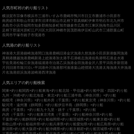
人気市町村の釣り船リスト
横須賀市
宗像市
横浜市
三浦市
いすみ市
鹿嶋市
鴨川市
日立市
勝浦市
小田原市
南房総市
和歌山市
富津市
沼津市
館山市
足柄下郡真鶴町
伊東市
明石市
北九州市
糸島市
小浜市
福岡市
知多郡南知多町
旭市
鎌倉市
広島市
江東区
熱海市
品川区
足柄下郡湯河原町
江戸川区
大田区
神栖市
賀茂郡南伊豆町
山武市
三浦郡葉山町
長岡市
平塚市
銚子市
境港市
人気港の釣り船リスト
神湊港
大原港
鐘崎漁港
間口漁港
鹿嶋旧港
金沢漁港
久慈漁港
小田原新港
飯岡漁港
真鶴港
腰越漁港
鹿嶋新港
上総湊港
加太港
手石港
岐志漁港
佐島港
明石港
走水港
宇佐美港
松輪江奈漁港
福浦港
寺泊港
乙浜漁港
金田漁港
金沢八景平潟
長井新宿港
片貝旧港
市堀川沿い
平潟港
外川漁港
那珂湊港
葉山鐙摺港
大洗港
太海漁港
大井漁港
片名漁港
姪浜漁港
波崎港
西津漁港
人気エリアの釣り船検索
関東×釣り船
関西×釣り船
東海×釣り船
北陸・甲信越×釣り船
中国・四国×釣り船
九州・沖縄×釣り船
北海道・東北×釣り船
三浦半島（神奈川県）×釣り船
相模湾（神奈川県）×釣り船
外房（千葉県）×釣り船
東京湾（神奈川県）×釣り船
駿河湾・遠州灘（静岡県）×釣り船
伊豆半島（静岡県）×釣り船
南房（千葉県）×釣り船
九十九里・銚子（千葉県）×釣り船
内房（千葉県）×釣り船
東京湾奥（千葉県）×釣り船
神奈川県×釣り船
千葉県×釣り船
静岡県×釣り船
福岡県×釣り船
茨城県×釣り船
東京都×釣り船
和歌山県×釣り船
福井県×釣り船
兵庫県×釣り船
愛知県×釣り船
広島県×釣り船
新潟県×釣り船
大阪府×釣り船
沖縄県×釣り船
京都府×釣り船
宮城県×釣り船
三重県×釣り船
鳥取県×釣り船
北海道 ×釣り船
山口県×釣り船
埼玉県×釣り船