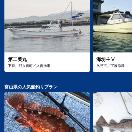
第二美丸
海坊主Ⅴ
下新川郡入善町／入善漁港
氷見市／宇波漁港
富山県の人気船釣りプラン