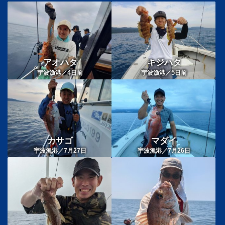
アオハタ
キジハタ
4
5
宇波漁港／
日前
宇波漁港／
日前
カサゴ
マダイ
宇波漁港／7月27日
宇波漁港／7月26日