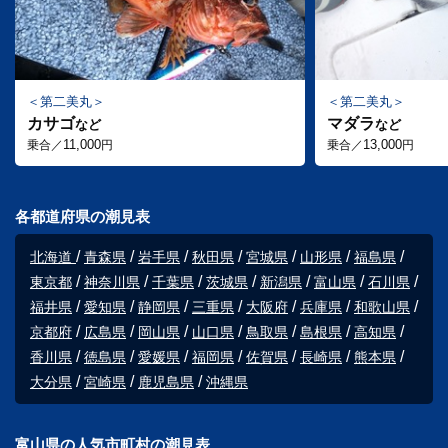
第二美丸
第二美丸
カサゴ
マダラ
など
など
11,000
13,000
乗合／
円
乗合／
円
各都道府県の潮見表
北海道
青森県
岩手県
秋田県
宮城県
山形県
福島県
東京都
神奈川県
千葉県
茨城県
新潟県
富山県
石川県
福井県
愛知県
静岡県
三重県
大阪府
兵庫県
和歌山県
京都府
広島県
岡山県
山口県
鳥取県
島根県
高知県
香川県
徳島県
愛媛県
福岡県
佐賀県
長崎県
熊本県
大分県
宮崎県
鹿児島県
沖縄県
富山県の人気市町村の潮見表