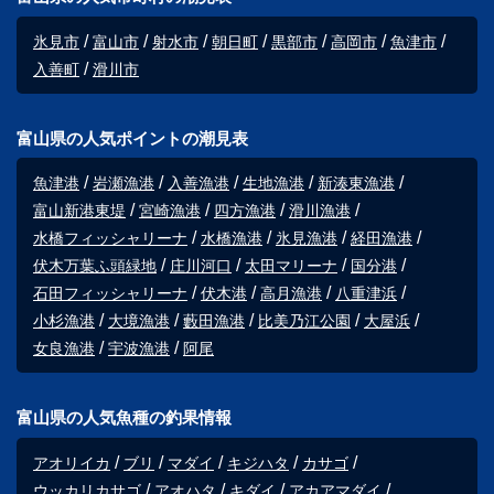
氷見市
富山市
射水市
朝日町
黒部市
高岡市
魚津市
入善町
滑川市
富山県の人気ポイントの潮見表
魚津港
岩瀬漁港
入善漁港
生地漁港
新湊東漁港
富山新港東堤
宮崎漁港
四方漁港
滑川漁港
水橋フィッシャリーナ
水橋漁港
氷見漁港
経田漁港
伏木万葉ふ頭緑地
庄川河口
太田マリーナ
国分港
石田フィッシャリーナ
伏木港
高月漁港
八重津浜
小杉漁港
大境漁港
藪田漁港
比美乃江公園
大屋浜
女良漁港
宇波漁港
阿尾
富山県の人気魚種の釣果情報
アオリイカ
ブリ
マダイ
キジハタ
カサゴ
ウッカリカサゴ
アオハタ
キダイ
アカアマダイ