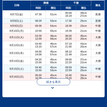
+
満潮
干潮
日時
潮名
−
時刻
潮位
時刻
潮位
00:09
39cm
8月7日(金)
07:39
51cm
長潮
16:19
27cm
8月8日(土)
08:29
53cm
17:30
25cm
若潮
8月9日(日)
09:39
54cm
18:39
23cm
中潮
8月10日(月)
10:59
55cm
19:39
21cm
中潮
03:39
46cm
06:00
45cm
8月11日(火)
大潮
12:09
56cm
20:20
20cm
03:40
46cm
07:19
43cm
8月12日(水)
大潮
13:10
57cm
21:00
20cm
04:00
45cm
08:10
40cm
8月13日(木)
大潮
14:09
57cm
21:49
21cm
04:20
45cm
09:00
37cm
8月14日(金)
大潮
15:00
55cm
22:20
22cm
04:40
45cm
09:59
34cm
8月15日(土)
中潮
15:50
53cm
22:59
25cm
05:00
45cm
10:40
33cm
8月16日(日)
中潮
16:39
50cm
23:20
28cm
続きを表示