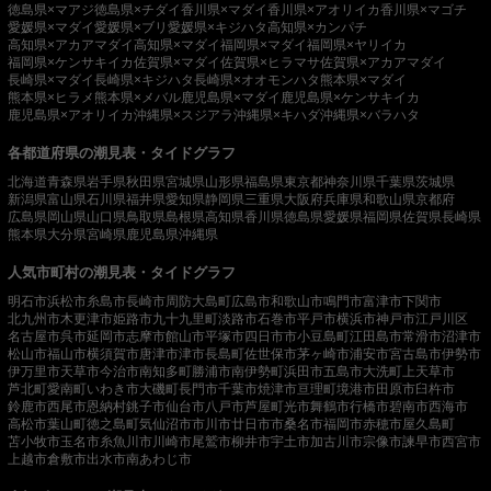
徳島県×マアジ
徳島県×チダイ
香川県×マダイ
香川県×アオリイカ
香川県×マゴチ
愛媛県×マダイ
愛媛県×ブリ
愛媛県×キジハタ
高知県×カンパチ
高知県×アカアマダイ
高知県×マダイ
福岡県×マダイ
福岡県×ヤリイカ
福岡県×ケンサキイカ
佐賀県×マダイ
佐賀県×ヒラマサ
佐賀県×アカアマダイ
長崎県×マダイ
長崎県×キジハタ
長崎県×オオモンハタ
熊本県×マダイ
熊本県×ヒラメ
熊本県×メバル
鹿児島県×マダイ
鹿児島県×ケンサキイカ
鹿児島県×アオリイカ
沖縄県×スジアラ
沖縄県×キハダ
沖縄県×バラハタ
各都道府県の潮見表・タイドグラフ
北海道
青森県
岩手県
秋田県
宮城県
山形県
福島県
東京都
神奈川県
千葉県
茨城県
新潟県
富山県
石川県
福井県
愛知県
静岡県
三重県
大阪府
兵庫県
和歌山県
京都府
広島県
岡山県
山口県
鳥取県
島根県
高知県
香川県
徳島県
愛媛県
福岡県
佐賀県
長崎県
熊本県
大分県
宮崎県
鹿児島県
沖縄県
人気市町村の潮見表・タイドグラフ
明石市
浜松市
糸島市
長崎市
周防大島町
広島市
和歌山市
鳴門市
富津市
下関市
北九州市
木更津市
姫路市
九十九里町
淡路市
石巻市
平戸市
横浜市
神戸市
江戸川区
名古屋市
呉市
延岡市
志摩市
館山市
平塚市
四日市市
小豆島町
江田島市
常滑市
沼津市
松山市
福山市
横須賀市
唐津市
津市
長島町
佐世保市
茅ヶ崎市
浦安市
宮古島市
伊勢市
伊万里市
天草市
今治市
南知多町
勝浦市
南伊勢町
浜田市
五島市
大洗町
上天草市
芦北町
愛南町
いわき市
大磯町
長門市
千葉市
焼津市
亘理町
境港市
田原市
臼杵市
鈴鹿市
西尾市
恩納村
銚子市
仙台市
八戸市
芦屋町
光市
舞鶴市
行橋市
碧南市
西海市
高松市
葉山町
徳之島町
気仙沼市
市川市
廿日市市
桑名市
福岡市
赤穂市
屋久島町
苫小牧市
玉名市
糸魚川市
川崎市
尾鷲市
柳井市
宇土市
加古川市
宗像市
諫早市
西宮市
上越市
倉敷市
出水市
南あわじ市