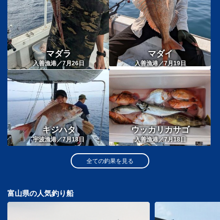
マダラ
マダイ
入善漁港／7月26日
入善漁港／7月19日
キジハタ
ウッカリカサゴ
宇波漁港／7月18日
入善漁港／7月18日
全ての釣果を見る
富山県の人気釣り船