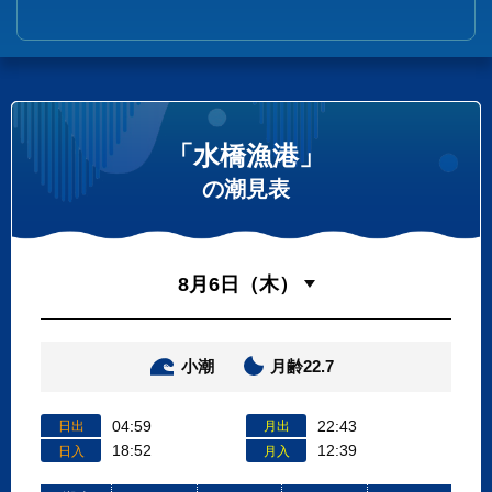
「水橋漁港」
の潮見表
小潮
月齢22.7
04:59
22:43
日出
月出
18:52
12:39
日入
月入