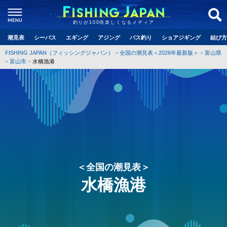
釣りが100倍楽しくなるメディア
潮見表
シーバス
エギング
アジング
バス釣り
ショアジギング
結び方
FISHING JAPAN（フィッシングジャパン）
全国の潮見表＜2026年最新版＞
富山県
富山市
水橋漁港
＜全国の潮見表＞
水橋漁港