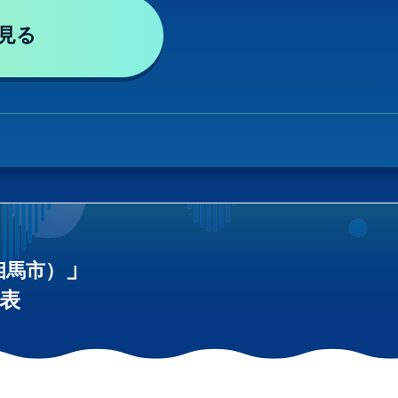
見る
」
相馬市）
表