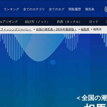
ランキング
全てのカテゴリ
全てのタグ
閲覧履歴
潮見表
ョアジギング
結び方（ノット）
釣具（タックル）
ロッド
PAN（フィッシングジャパン）
>
全国の潮見表＜2026年最新版＞
>
福島県
>
相馬市
＜全国の