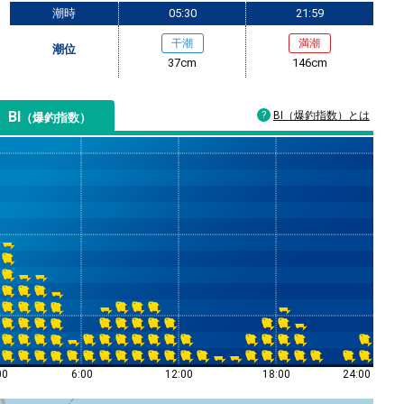
潮時
05:30
21:59
干潮
満潮
潮位
37cm
146cm
BI
BI（爆釣指数）とは
（爆釣指数）
00
6:00
12:00
18:00
24:00