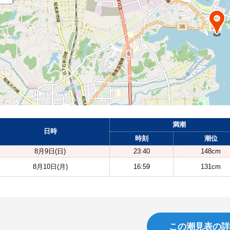
満潮
日時
時刻
潮位
8月9日(日)
23:40
148cm
8月10日(月)
16:59
131cm
この潮見表の詳