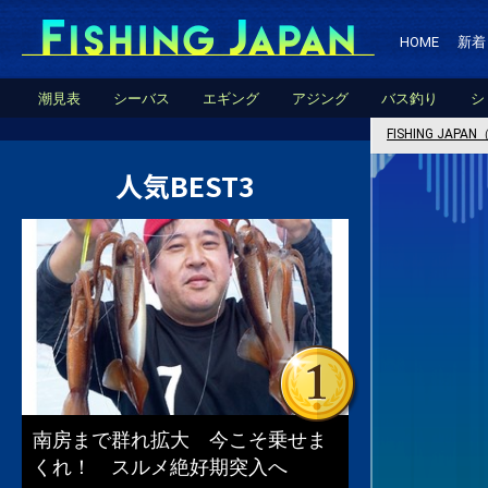
HOME
新着
潮見表
シーバス
エギング
アジング
バス釣り
シ
FISHING JA
人気BEST3
南房まで群れ拡大 今こそ乗せま
くれ！ スルメ絶好期突入へ