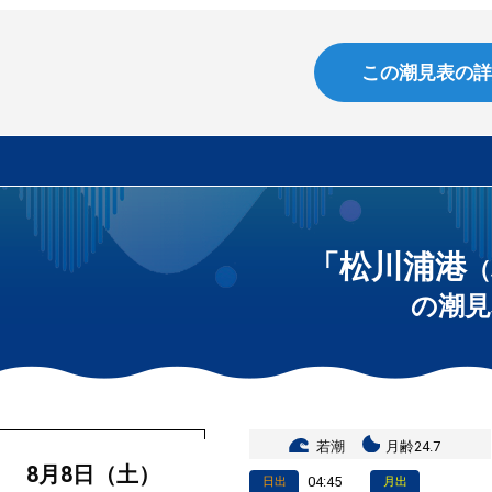
この潮見表の詳
「松川浦港
（
の潮見
若潮
月齢24.7
8月8日（土）
04:45
日出
月出