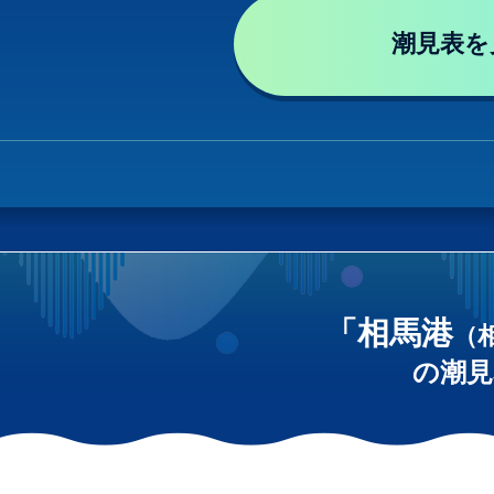
潮見表を
「相馬港
（
の潮見