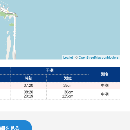
Leaflet
| ©
OpenStreetMap contributors
干潮
潮名
時刻
潮位
07:20
39cm
中潮
08:20
30cm
中潮
20:19
125cm
細を見る