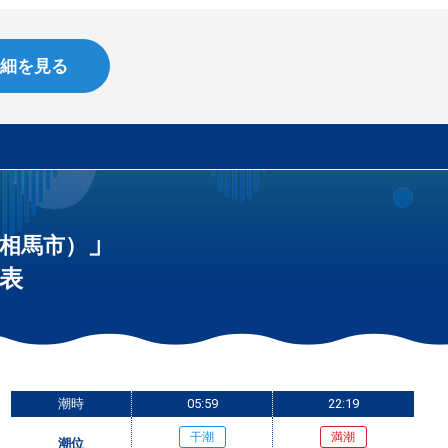
細を見る
」
相馬市）
表
潮時
05:59
22:19
干潮
満潮
潮位