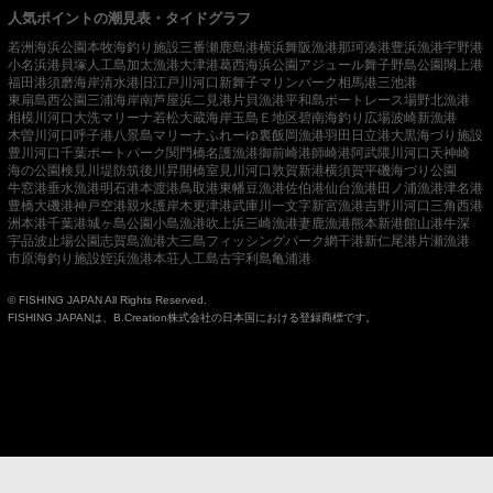
人気ポイントの潮見表・タイドグラフ
若洲海浜公園
本牧海釣り施設
三番瀬
鹿島港
横浜
舞阪漁港
那珂湊港
豊浜漁港
宇野港
小名浜港
貝塚人工島
加太漁港
大津港
葛西海浜公園
アジュール舞子
野島公園
閖上港
福田港
須磨海岸
清水港
旧江戸川河口
新舞子マリンパーク
相馬港
三池港
東扇島西公園
三浦海岸
南芦屋浜
二見港
片貝漁港
平和島ボートレース場
野北漁港
相模川河口
大洗マリーナ
若松
大蔵海岸
玉島Ｅ地区
碧南海釣り広場
波崎新漁港
木曽川河口
呼子港
八景島マリーナ
ふれーゆ裏
飯岡漁港
羽田
日立港
大黒海づり施設
豊川河口
千葉ポートパーク
関門橋
名護漁港
御前崎港
師崎港
阿武隈川河口
天神崎
海の公園
検見川堤防
筑後川昇開橋
室見川河口
敦賀新港
横須賀
平磯海づり公園
牛窓港
垂水漁港
明石港
本渡港
鳥取港
東幡豆漁港
佐伯港
仙台漁港
田ノ浦漁港
津名港
豊橋
大磯港
神戸空港親水護岸
木更津港
武庫川一文字
新宮漁港
吉野川河口
三角西港
洲本港
千葉港
城ヶ島公園
小島漁港
吹上浜
三崎漁港
妻鹿漁港
熊本新港
館山港
牛深
宇品波止場公園
志賀島漁港
大三島フィッシングパーク
網干港
新仁尾港
片瀬漁港
市原海釣り施設
姪浜漁港
本荘人工島
古宇利島
亀浦港
© FISHING JAPAN All Rights Reserved.
FISHING JAPANは、B.Creation株式会社の日本国における登録商標です。