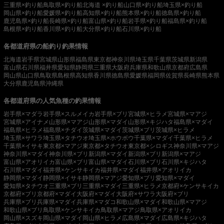
三重県×釣り船
鳥取県×釣り船
北海道 ×釣り船
山口県×釣り船
埼玉県×釣り船
岡山県×釣り船
愛媛県×釣り船
高知県×釣り船
熊本県×釣り船
徳島県×釣り船
鹿児島県×釣り船
長崎県×釣り船
富山県×釣り船
岩手県×釣り船
福島県×釣り船
島根県×釣り船
香川県×釣り船
大分県×釣り船
石川県×釣り船
各都道府県の船釣り釣果情報
北海道
岩手県
宮城県
山形県
福島県
東京都
神奈川県
埼玉県
千葉県
茨城県
新潟県
富山県
石川県
福井県
愛知県
静岡県
三重県
大阪府
兵庫県
和歌山県
京都府
広島県
岡山県
山口県
鳥取県
島根県
高知県
香川県
徳島県
愛媛県
福岡県
佐賀県
長崎県
熊本県
大分県
鹿児島県
沖縄県
各都道府県の人気魚種の釣果情報
岩手県×マダラ
岩手県×スルメイカ
岩手県×ブリ
宮城県×ヒラメ
宮城県×マアジ
宮城県×アイナメ
山形県×マアジ
山形県×マダイ
山形県×キジハタ
福島県×マダイ
福島県×ヒラメ
福島県×チダイ
茨城県×マダイ
茨城県×ブリ
茨城県×ヒラメ
埼玉県×サワラ
埼玉県×タチウオ
埼玉県×ホウボウ
千葉県×マダイ
千葉県×ヒラメ
千葉県×イサキ
東京都×マアジ
東京都×タチウオ
東京都×シロギス
神奈川県×マアジ
神奈川県×マダイ
神奈川県×ブリ
新潟県×マダイ
新潟県×ブリ
新潟県×マアジ
富山県×アオリイカ
富山県×ブリ
富山県×マダイ
石川県×ブリ
石川県×キジハタ
石川県×マダイ
福井県×ケンサキイカ
福井県×マダイ
福井県×アオリイカ
静岡県×マダイ
静岡県×イサキ
静岡県×マアジ
愛知県×ブリ
愛知県×マダイ
愛知県×タチウオ
三重県×ブリ
三重県×マダイ
三重県×ヒラメ
京都府×ケンサキイカ
京都府×ブリ
京都府×マダイ
大阪府×マダイ
大阪府×サワラ
大阪府×ブリ
兵庫県×ブリ
兵庫県×マダイ
兵庫県×マダコ
和歌山県×マダイ
和歌山県×マアジ
和歌山県×ブリ
鳥取県×ケンサキイカ
鳥取県×マアジ
鳥取県×アオリイカ
岡山県×スズキ
岡山県×マダイ
岡山県×ヒラメ
広島県×マダイ
広島県×キジハタ