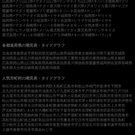
広島県×ブリ
山口県×マダイ
山口県×ケンサキイカ
山口県×キジハタ
徳島県×ブリ
徳島県×マアジ
徳島県×チダイ
香川県×マダイ
香川県×アオリイカ
香川県×マゴチ
愛媛県×マダイ
愛媛県×ブリ
愛媛県×キジハタ
高知県×カンパチ
高知県×アカアマダイ
高知県×イサキ
福岡県×マダイ
福岡県×ヤリイカ
福岡県×ケンサキイカ
佐賀県×マダイ
佐賀県×ヒラマサ
佐賀県×イサキ
長崎県×マダイ
長崎県×キジハタ
長崎県×オオモンハタ
熊本県×マダイ
熊本県×ヒラメ
熊本県×メバル
鹿児島県×マダイ
鹿児島県×ケンサキイカ
鹿児島県×アオハタ
沖縄県×スジアラ
沖縄県×キハダ
沖縄県×バラハタ
各都道府県の潮見表・タイドグラフ
北海道
青森県
岩手県
秋田県
宮城県
山形県
福島県
東京都
神奈川県
千葉県
茨城県
新潟県
富山県
石川県
福井県
愛知県
静岡県
三重県
大阪府
兵庫県
和歌山県
京都府
広島県
岡山県
山口県
鳥取県
島根県
高知県
香川県
徳島県
愛媛県
福岡県
佐賀県
長崎県
熊本県
大分県
宮崎県
鹿児島県
沖縄県
人気市町村の潮見表・タイドグラフ
明石市
浜松市
糸島市
長崎市
周防大島町
広島市
和歌山市
鳴門市
富津市
下関市
北九州市
木更津市
姫路市
淡路市
九十九里町
石巻市
平戸市
横浜市
神戸市
江戸川区
名古屋市
呉市
延岡市
志摩市
館山市
平塚市
小豆島町
四日市市
江田島市
常滑市
沼津市
松山市
福山市
横須賀市
唐津市
津市
長島町
佐世保市
茅ヶ崎市
浦安市
宮古島市
伊勢市
伊万里市
天草市
今治市
南知多町
勝浦市
南伊勢町
大洗町
浜田市
五島市
上天草市
芦北町
愛南町
いわき市
大磯町
長門市
千葉市
焼津市
亘理町
境港市
田原市
臼杵市
鈴鹿市
西尾市
恩納村
銚子市
仙台市
八戸市
芦屋町
光市
舞鶴市
行橋市
碧南市
西海市
高松市
葉山町
徳之島町
気仙沼市
市川市
桑名市
廿日市市
福岡市
赤穂市
屋久島町
苫小牧市
玉名市
糸魚川市
川崎市
尾鷲市
柳井市
宇土市
加古川市
宗像市
諫早市
西宮市
上越市
倉敷市
出水市
南あわじ市