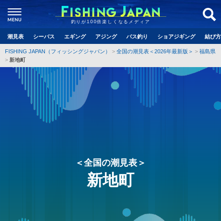
釣りが100倍楽しくなるメディア
潮見表
シーバス
エギング
アジング
バス釣り
ショアジギング
結び方
FISHING JAPAN（フィッシングジャパン）
全国の潮見表＜2026年最新版＞
福島県
新地町
＜全国の潮見表＞
新地町