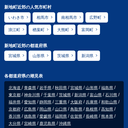
新地町近郊の人気市町村
いわき市
相馬市
南相馬市
広野町
浪江町
楢葉町
大熊町
富岡町
新地町近郊の都道府県
宮城県
山形県
茨城県
新潟県
各都道府県の潮見表
北海道
青森県
岩手県
秋田県
宮城県
山形県
福島県
東京都
神奈川県
千葉県
茨城県
新潟県
富山県
石川県
福井県
愛知県
静岡県
三重県
大阪府
兵庫県
和歌山県
京都府
広島県
岡山県
山口県
鳥取県
島根県
高知県
香川県
徳島県
愛媛県
福岡県
佐賀県
長崎県
熊本県
大分県
宮崎県
鹿児島県
沖縄県