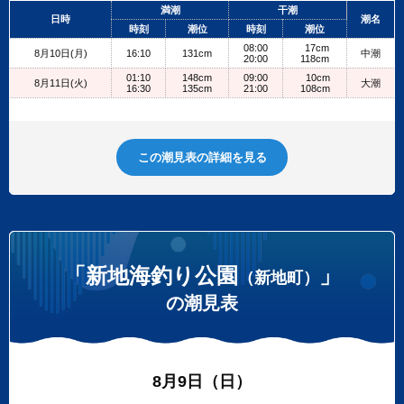
+
満潮
干潮
日時
潮名
−
時刻
潮位
時刻
潮位
08:00
17cm
8月10日(月)
16:10
131cm
中潮
20:00
118cm
01:10
148cm
09:00
10cm
8月11日(火)
大潮
16:30
135cm
21:00
108cm
この潮見表の詳細を見る
「新地海釣り公園
」
（新地町）
の潮見表
8月9日（日）