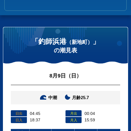
「釣師浜港
」
（新地町）
の潮見表
8月9日（日）
中潮
月齢25.7
04:45
00:04
日出
月出
18:37
15:59
日入
月入