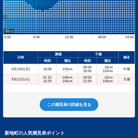
0
-40
0:00
6:00
12:00
18:00
24:00
Leaflet
| ©
OpenStreetMap contributors
+
満潮
干潮
日時
潮名
−
時刻
潮位
時刻
潮位
08:00
16cm
8月10日(月)
16:09
133cm
中潮
20:00
120cm
01:10
149cm
09:00
10cm
8月11日(火)
大潮
16:29
136cm
21:00
109cm
この潮見表の詳細を見る
新地町の人気潮見表ポイント