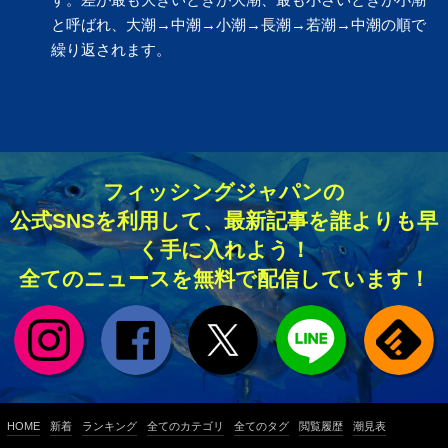
と呼ばれ、大潮→中潮→小潮→長潮→若潮→中潮の順で
繰り返されます。
フィッシングジャパンの
公式SNSを利用して、最新記事を誰よりも早
く手に入れよう！
全てのニュースを無料で配信しています！
HOME
新着
ランキング
全てのカテゴリ
全てのタグ
閲覧履歴
潮見表