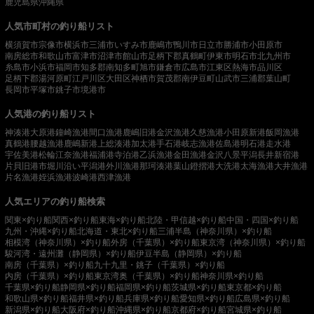
鹿児島県
沖縄県
人気市町村の釣り船リスト
横須賀市
宗像市
横浜市
三浦市
いすみ市
鹿嶋市
鴨川市
日立市
勝浦市
小田原市
南房総市
和歌山市
富津市
沼津市
館山市
足柄下郡真鶴町
伊東市
明石市
北九州市
糸島市
小浜市
福岡市
知多郡南知多町
旭市
鎌倉市
広島市
江東区
熱海市
品川区
足柄下郡湯河原町
江戸川区
大田区
神栖市
賀茂郡南伊豆町
山武市
三浦郡葉山町
長岡市
平塚市
銚子市
境港市
人気港の釣り船リスト
神湊港
大原港
鐘崎漁港
間口漁港
鹿嶋旧港
金沢漁港
久慈漁港
小田原新港
飯岡漁港
真鶴港
腰越漁港
鹿嶋新港
上総湊港
加太港
手石港
岐志漁港
佐島港
明石港
走水港
宇佐美港
松輪江奈漁港
福浦港
寺泊港
乙浜漁港
金田漁港
金沢八景平潟
長井新宿港
片貝旧港
市堀川沿い
平潟港
外川漁港
那珂湊港
葉山鐙摺港
大洗港
太海漁港
大井漁港
片名漁港
姪浜漁港
波崎港
西津漁港
人気エリアの釣り船検索
関東×釣り船
関西×釣り船
東海×釣り船
北陸・甲信越×釣り船
中国・四国×釣り船
九州・沖縄×釣り船
北海道・東北×釣り船
三浦半島（神奈川県）×釣り船
相模湾（神奈川県）×釣り船
外房（千葉県）×釣り船
東京湾（神奈川県）×釣り船
駿河湾・遠州灘（静岡県）×釣り船
伊豆半島（静岡県）×釣り船
南房（千葉県）×釣り船
九十九里・銚子（千葉県）×釣り船
内房（千葉県）×釣り船
東京湾奥（千葉県）×釣り船
神奈川県×釣り船
千葉県×釣り船
静岡県×釣り船
福岡県×釣り船
茨城県×釣り船
東京都×釣り船
和歌山県×釣り船
福井県×釣り船
兵庫県×釣り船
愛知県×釣り船
広島県×釣り船
新潟県×釣り船
大阪府×釣り船
沖縄県×釣り船
京都府×釣り船
宮城県×釣り船