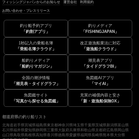
フィッシングジャパンからのお知らせ
運営会社
利用規約
お問い合わせ・プレスリリース
釣り船予約アプリ
釣りメディア
「釣割アプリ」
「FISHINGJAPAN」
1秒記入の乗船名簿
改正遊漁船業法に対応
「乗船名簿クラウド」
「遊漁船クラウド」
船釣りメディア
潮見表アプリ
「船釣りマガジン」
「タイドグラフBI」
全国の潮汐情報
魚図鑑AIアプリ
「潮見表・タイドグラフ」
「マイAI」
魚図鑑サイト
充実の補償内容と安さ
「写真から探せる魚図鑑」
「新・遊漁船保険DX」
都道府県の釣り船リスト
北海道
岩手県
宮城県
福島県
東京都
神奈川県
埼玉県
千葉県
茨城県
新潟県
富山県
石川県
福井県
愛知県
静岡県
三重県
大阪府
兵庫県
和歌山県
京都府
広島県
岡山県
山口県
鳥取県
島根県
高知県
香川県
徳島県
愛媛県
福岡県
長崎県
熊本県
大分県