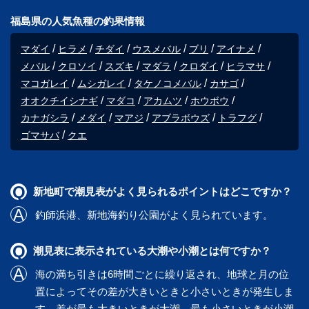
福島県の人気魚種の釣果情報
マダイ
ヒラメ
チダイ
ウスメバル
ブリ
アイナメ
メバル
クロソイ
スズキ
マダラ
クロダイ
ヒラマサ
マコガレイ
ムシガレイ
タケノコメバル
カサゴ
オオクチイシナギ
マダコ
アカムツ
ホウボウ
カナガシラ
メダイ
マアジ
アブラボウズ
トラフグ
ゴマサバ
クエ
新地町で潮見表がよく見られるポイントはどこですか？
釣師浜港
、
新地海釣り公園
がよく見られています。
潮見表に表示されている大潮や小潮とは何ですか？
海の満ち引きは6時間ごとに繰り返され、地球と月の位
置によってその差が大きいときと小さいときが発生しま
す。差が最も大きいときが大潮、最も小さいときが小潮