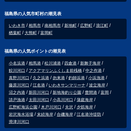
福島県の人気市町村の潮見表
いわき市
相馬市
南相馬市
新地町
広野町
浪江町
楢葉町
大熊町
富岡町
福島県の人気ポイントの潮見表
小名浜港
相馬港
松川浦港
四倉港
新舞子海岸
鮫川河口
アクアマリンふくしま前桟橋
中之作港
真野川河口
久之浜港
勿来港
釣師浜港
小浜漁港
藤原川河口
江名港
いわきサンマリーナ
波立海岸
沼之内港
新田川河口
新地海釣り公園
豊間港
富岡
請戸漁港
太田川河口
小高川河口
蒲庭海岸
広野町海浜公園
木戸川河口
夫沢
夕筋海岸
岩沢海水浴場
末続海岸
合磯海岸
江名港沖堤防
滑津川河口