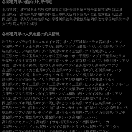
各都道府県の船釣り釣果情報
北海道
岩手県
宮城県
山形県
福島県
東京都
神奈川県
埼玉県
千葉県
茨城県
新潟県
富山県
石川県
福井県
愛知県
静岡県
三重県
大阪府
兵庫県
和歌山県
京都府
広島県
岡山県
山口県
鳥取県
島根県
高知県
香川県
徳島県
愛媛県
福岡県
佐賀県
長崎県
熊本県
大分県
鹿児島県
沖縄県
各都道府県の人気魚種の釣果情報
岩手県×マダラ
岩手県×スルメイカ
岩手県×ブリ
宮城県×ヒラメ
宮城県×マアジ
宮城県×アイナメ
山形県×マアジ
山形県×マダイ
山形県×キジハタ
福島県×マダイ
福島県×ヒラメ
福島県×チダイ
茨城県×マダイ
茨城県×ブリ
茨城県×ヒラメ
埼玉県×サワラ
埼玉県×タチウオ
埼玉県×ホウボウ
千葉県×マダイ
千葉県×ヒラメ
千葉県×イサキ
東京都×マアジ
東京都×タチウオ
東京都×シロギス
神奈川県×マアジ
神奈川県×マダイ
神奈川県×ブリ
新潟県×マダイ
新潟県×ブリ
新潟県×マアジ
富山県×アオリイカ
富山県×ブリ
富山県×マダイ
石川県×ブリ
石川県×キジハタ
石川県×マダイ
福井県×ケンサキイカ
福井県×マダイ
福井県×アオリイカ
静岡県×マダイ
静岡県×イサキ
静岡県×マアジ
愛知県×ブリ
愛知県×マダイ
愛知県×タチウオ
三重県×ブリ
三重県×マダイ
三重県×ヒラメ
京都府×ケンサキイカ
京都府×ブリ
京都府×マダイ
大阪府×マダイ
大阪府×サワラ
大阪府×ブリ
兵庫県×ブリ
兵庫県×マダイ
兵庫県×マダコ
和歌山県×マダイ
和歌山県×マアジ
和歌山県×ブリ
鳥取県×ケンサキイカ
鳥取県×マアジ
鳥取県×スルメイカ
岡山県×スズキ
岡山県×マダイ
岡山県×ヒラメ
広島県×マダイ
広島県×キジハタ
広島県×サワラ
山口県×マダイ
山口県×ケンサキイカ
山口県×キジハタ
徳島県×ブリ
徳島県×マアジ
徳島県×チダイ
香川県×マダイ
香川県×アオリイカ
香川県×マゴチ
愛媛県×マダイ
愛媛県×ブリ
愛媛県×キジハタ
高知県×カンパチ
高知県×アカアマダイ
高知県×イサキ
福岡県×マダイ
福岡県×ヤリイカ
福岡県×ケンサキイカ
佐賀県×マダイ
佐賀県×ヒラマサ
佐賀県×アカアマダイ
長崎県×マダイ
長崎県×キジハタ
長崎県×オオモンハタ
熊本県×マダイ