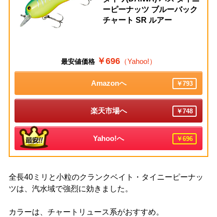
ーピーナッツ ブルーバック
チャート SR ルアー
￥696
（Yahoo!）
最安値価格
Amazonへ
￥793
楽天市場へ
￥748
Yahoo!へ
￥696
全長40ミリと小粒のクランクベイト・タイニーピーナッ
ツは、汽水域で強烈に効きました。
カラーは、チャートリュース系がおすすめ。