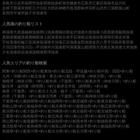
糸島市
小浜市
福岡市
知多郡南知多町
旭市
鎌倉市
広島市
江東区
熱海市
品川区
足柄下郡湯河原町
江戸川区
大田区
神栖市
賀茂郡南伊豆町
山武市
三浦郡葉山町
長岡市
平塚市
銚子市
境港市
人気港の釣り船リスト
神湊港
大原港
鐘崎漁港
間口漁港
鹿嶋旧港
金沢漁港
久慈漁港
小田原新港
飯岡漁港
真鶴港
腰越漁港
鹿嶋新港
上総湊港
加太港
手石港
岐志漁港
佐島港
明石港
走水港
宇佐美港
松輪江奈漁港
福浦港
寺泊港
乙浜漁港
金田漁港
金沢八景平潟
長井新宿港
片貝旧港
市堀川沿い
平潟港
外川漁港
那珂湊港
葉山鐙摺港
大洗港
太海漁港
大井漁港
片名漁港
姪浜漁港
波崎港
西津漁港
人気エリアの釣り船検索
関東×釣り船
関西×釣り船
東海×釣り船
北陸・甲信越×釣り船
中国・四国×釣り船
九州・沖縄×釣り船
北海道・東北×釣り船
三浦半島（神奈川県）×釣り船
相模湾（神奈川県）×釣り船
外房（千葉県）×釣り船
東京湾（神奈川県）×釣り船
駿河湾・遠州灘（静岡県）×釣り船
伊豆半島（静岡県）×釣り船
南房（千葉県）×釣り船
九十九里・銚子（千葉県）×釣り船
内房（千葉県）×釣り船
東京湾奥（千葉県）×釣り船
神奈川県×釣り船
千葉県×釣り船
静岡県×釣り船
福岡県×釣り船
茨城県×釣り船
東京都×釣り船
和歌山県×釣り船
福井県×釣り船
兵庫県×釣り船
愛知県×釣り船
広島県×釣り船
新潟県×釣り船
大阪府×釣り船
沖縄県×釣り船
京都府×釣り船
宮城県×釣り船
三重県×釣り船
鳥取県×釣り船
北海道 ×釣り船
山口県×釣り船
埼玉県×釣り船
岡山県×釣り船
愛媛県×釣り船
高知県×釣り船
熊本県×釣り船
徳島県×釣り船
鹿児島県×釣り船
長崎県×釣り船
富山県×釣り船
岩手県×釣り船
福島県×釣り船
島根県×釣り船
香川県×釣り船
大分県×釣り船
石川県×釣り船