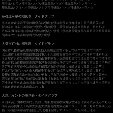
熊本県×ヒラメ
熊本県×メバル
鹿児島県×マダイ
鹿児島県×ケンサキイカ
鹿児島県×アオハタ
沖縄県×スジアラ
沖縄県×キハダ
沖縄県×バラハタ
各都道府県の潮見表・タイドグラフ
北海道
青森県
岩手県
秋田県
宮城県
山形県
福島県
東京都
神奈川県
千葉県
茨城県
新潟県
富山県
石川県
福井県
愛知県
静岡県
三重県
大阪府
兵庫県
和歌山県
京都府
広島県
岡山県
山口県
鳥取県
島根県
高知県
香川県
徳島県
愛媛県
福岡県
佐賀県
長崎県
熊本県
大分県
宮崎県
鹿児島県
沖縄県
人気市町村の潮見表・タイドグラフ
明石市
浜松市
糸島市
長崎市
周防大島町
広島市
和歌山市
鳴門市
富津市
下関市
北九州市
木更津市
姫路市
淡路市
九十九里町
石巻市
平戸市
横浜市
神戸市
江戸川区
名古屋市
呉市
延岡市
志摩市
館山市
平塚市
小豆島町
四日市市
江田島市
常滑市
沼津市
松山市
福山市
横須賀市
唐津市
津市
長島町
佐世保市
茅ヶ崎市
浦安市
宮古島市
伊勢市
伊万里市
天草市
今治市
南知多町
勝浦市
南伊勢町
大洗町
浜田市
五島市
上天草市
芦北町
愛南町
いわき市
大磯町
千葉市
長門市
焼津市
亘理町
境港市
田原市
臼杵市
鈴鹿市
西尾市
恩納村
仙台市
銚子市
八戸市
芦屋町
光市
舞鶴市
行橋市
碧南市
高松市
西海市
葉山町
徳之島町
気仙沼市
市川市
桑名市
廿日市市
福岡市
赤穂市
屋久島町
苫小牧市
玉名市
糸魚川市
川崎市
尾鷲市
柳井市
宇土市
加古川市
宗像市
諫早市
西宮市
上越市
倉敷市
出水市
南あわじ市
人気ポイントの潮見表・タイドグラフ
若洲海浜公園
本牧海釣り施設
三番瀬
鹿島港
横浜
舞阪漁港
那珂湊港
豊浜漁港
宇野港
小名浜港
貝塚人工島
加太漁港
大津港
葛西海浜公園
アジュール舞子
野島公園
閖上港
福田港
須磨海岸
清水港
旧江戸川河口
新舞子マリンパーク
相馬港
三池港