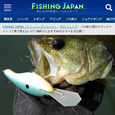
釣りが100倍楽しくなるメディア
潮見表
シーバス
エギング
アジング
バス釣り
ショアジギング
結び方
FISHING JAPAN（フィッシングジャパン）
釣りニュース
バス釣り用のクランクベ
イトって海で使えないの？海釣りにおすすめのカラーを大公開！