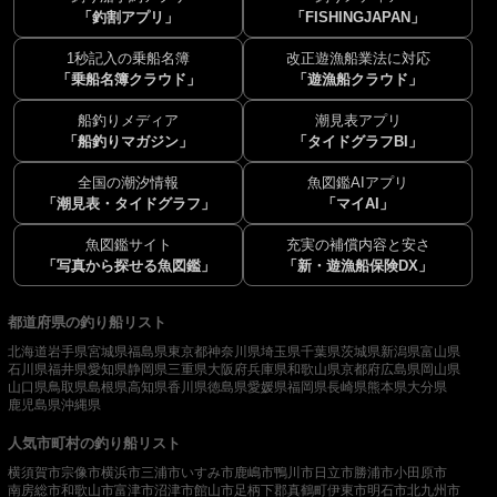
「釣割アプリ」
「FISHINGJAPAN」
1秒記入の乗船名簿
改正遊漁船業法に対応
「乗船名簿クラウド」
「遊漁船クラウド」
船釣りメディア
潮見表アプリ
「船釣りマガジン」
「タイドグラフBI」
全国の潮汐情報
魚図鑑AIアプリ
「潮見表・タイドグラフ」
「マイAI」
魚図鑑サイト
充実の補償内容と安さ
「写真から探せる魚図鑑」
「新・遊漁船保険DX」
都道府県の釣り船リスト
北海道
岩手県
宮城県
福島県
東京都
神奈川県
埼玉県
千葉県
茨城県
新潟県
富山県
石川県
福井県
愛知県
静岡県
三重県
大阪府
兵庫県
和歌山県
京都府
広島県
岡山県
山口県
鳥取県
島根県
高知県
香川県
徳島県
愛媛県
福岡県
長崎県
熊本県
大分県
鹿児島県
沖縄県
人気市町村の釣り船リスト
横須賀市
宗像市
横浜市
三浦市
いすみ市
鹿嶋市
鴨川市
日立市
勝浦市
小田原市
南房総市
和歌山市
富津市
沼津市
館山市
足柄下郡真鶴町
伊東市
明石市
北九州市