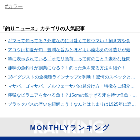
#カラー
「
釣りニュース
」カテゴリの人気記事
ギマって知ってる？外道なのに可愛くて超ウマい！捌き方や食べ方、毒の有無も含めてご紹介します！
アコウは初夏が旬！豊潤な旨みとほどよい歯応えの薄造りが最高なアコウの生態から釣り方まで大公開！
竿に表示されている「オモリ負荷」って何のこと？素朴な疑問にお答えします！
趣味の魚釣りが副業になる？！釣った魚を売る方法を紹介！
18イグジストの全機種ラインナップが判明！驚愕のスペックと軽量・防水へのこだわりに注目！
マサバ、ゴマサバ、ノルウェーサバの見分け方・特徴をご紹介！美味しい食べ方、旬の違いは？？
獰猛なピラニアを食べる魚！？15cmの鋭すぎる牙を持つ怪魚・ヴァンパイアフィッシュって知ってる！？
ブラックバスの歴史を紐解こう！なんとはじまりは1925年に遡る！歴史を知れば釣りがもっと楽しめるかも！？
MONTHLYランキング